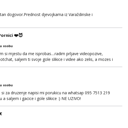
retan dogovor.Prednost djevojkama iz Varaždinske i
rnici ❤️😈
ku osobu
si mjestu da me isprobas....radim prljave videopozive,
chat, saljem ti svoje gole slikice i videe ako zelis, a mozes i
. 🔥🫦 NE RADIM UZIVO...Javi se na wapp 091 548 3275,
 😽
ku osobu
ko si za druzenje napisi mi porukicu na whatsap 095 7513 219
a saljem i gacice i gole slikice :) NE UZIVO!
€