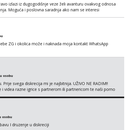
avo izlazi iz dugogodišnje veze želi avanturu ovakvog odnosa
anja. Moguća i poslovna saradnja ako nam se interesi
gije. Javite mi se sa opisom što opširnijim jer od toga ovisi da
za duži vremenski period. Naravno njegovanog i galantn...
bu
 tebe ZG i okolica može i naknada moja kontakt WhatsApp
ku osobu
. Prije svega diskrecija mi je najbitnija. UŽIVO NE RADIM!!
i videa razne igrice s partnerom ili partnericom te naši porno
oj termin. P.S. tražit ćeš me još 🫠💦
u osobu
avu I druzenje u diskreciji