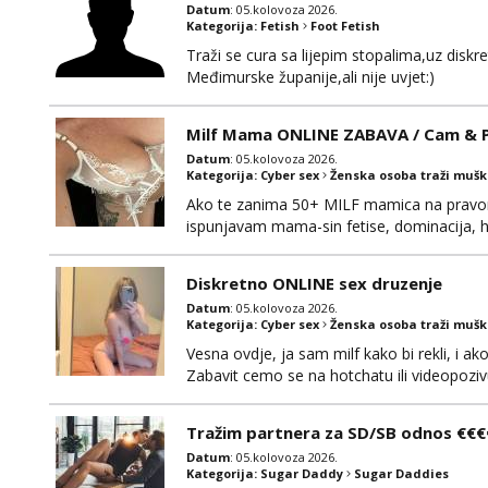
Datum
: 05.kolovoza 2026.
Kategorija:
Fetish
Foot Fetish
Traži se cura sa lijepim stopalima,uz disk
Međimurske županije,ali nije uvjet:)
Milf Mama ONLINE ZABAVA / Cam & Po
Datum
: 05.kolovoza 2026.
Kategorija:
Cyber sex
Ženska osoba traži muš
Ako te zanima 50+ MILF mamica na pravom 
ispunjavam mama-sin fetise, dominacija, hot
dobiti gacice od mamice ako me zamolis..
mamica te ceka da ispunim sve tvoje zelje
Diskretno ONLINE sex druzenje
Datum
: 05.kolovoza 2026.
Kategorija:
Cyber sex
Ženska osoba traži muš
Vesna ovdje, ja sam milf kako bi rekli, i a
Zabavit cemo se na hotchatu ili videopozivu 
Tražim partnera za SD/SB odnos €€€
Datum
: 05.kolovoza 2026.
Kategorija:
Sugar Daddy
Sugar Daddies