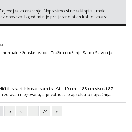
' djevojku za druzenje. Napravimo si neku klopicu, malo
ez obaveza. Izgled mi nije pretjerano bitan koliko iznutra.
v. Medo brundo xD Budi pristojna i dobra, za sve ostale
bu
ke normalne ženske osobe. Tražim druženje Samo Slavonija
čitih stvari. Iskusan sam i vješt... 19 cm... 183 cm visok i 87
 zdrava i njegovana, a privatnost je apsolutno najvažnija.
WhatsAppa ili Vibera. Samo ozbiljni parovi trebaju slati
jni.
5
6
...
24
»