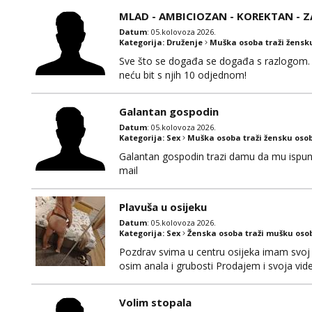
MLAD - AMBICIOZAN - KOREKTAN - 
Datum
: 05.kolovoza 2026.
Kategorija:
Druženje
Muška osoba traži žensk
Sve što se događa se događa s razlogom. 
neću bit s njih 10 odjednom!
Galantan gospodin
Datum
: 05.kolovoza 2026.
Kategorija:
Sex
Muška osoba traži žensku oso
Galantan gospodin trazi damu da mu ispuni la
mail
Plavuša u osijeku
Datum
: 05.kolovoza 2026.
Kategorija:
Sex
Ženska osoba traži mušku oso
Pozdrav svima u centru osijeka imam svoj 
osim anala i grubosti Prodajem i svoja v
0919282417
Volim stopala