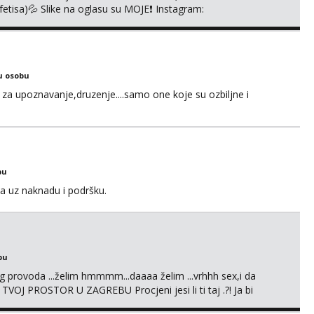
i fetisa)💦 Slike na oglasu su MOJE❗ Instagram:
m na TELEGRAM: @MagdalenaMagy 👈 (ODGOVARAM JAKO
 Moguće verifkovanje prije zabave✅ JAVI MI SE I ISPUNI
u osobu
za upoznavanje,druzenje....samo one koje su ozbiljne i
bu
a uz naknadu i podršku.
bu
g provoda ...želim hmmmm...daaaa želim ...vrhhh sex,i da
 TVOJ PROSTOR U ZAGREBU Procjeni jesi li ti taj .?! Ja bi
i prcasta guza ... Javi se 🔥Samo na mail.