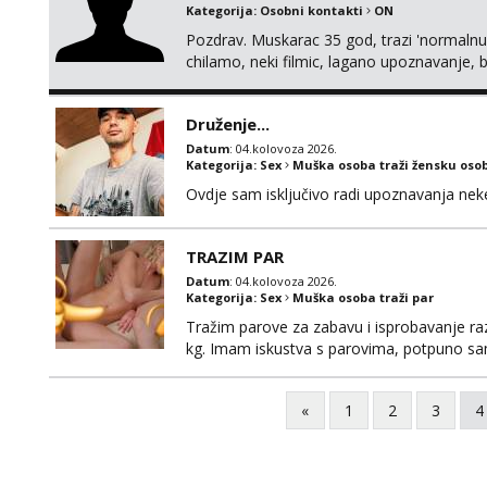
Kategorija:
Osobni kontakti
ON
Pozdrav. Muskarac 35 god, trazi 'normalnu
chilamo, neki filmic, lagano upoznavanje, b
Bucke se slobodno jave jer sam i sam taka
cemo lako. Zagreb.
Druženje...
Datum
: 04.kolovoza 2026.
Kategorija:
Sex
Muška osoba traži žensku oso
Ovdje sam isključivo radi upoznavanja ne
TRAZIM PAR
Datum
: 04.kolovoza 2026.
Kategorija:
Sex
Muška osoba traži par
Tražim parove za zabavu i isprobavanje razli
kg. Imam iskustva s parovima, potpuno sam
Ozbiljni parovi mogu me kontaktirati putem 
poruke ili zvati. Blokiram one koji nisu ozbil
«
1
2
3
4