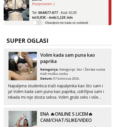
Tel:
064/677-677
- Kod: #135
tel:0,93€ - mob:1,12€ min
Obavijesti me kada se oslobodi
Zara
Razgovaram :)
SUPER OGLASI
Tel:
064/677-677
- Kod: #123
tel:0,93€ - mob:1,12€ min
Obavijesti me kada se oslobodi
Volim kada sam puna kao
paprika
Anđela
Čekam tvoj poziv!
Kategorija:
Kategorija:
Sex
Ženska osoba
traži mušku osobu
Tel:
064/677-677
- Kod: #142
Datum:
07.kolovoza 2026.
tel:0,93€ - mob:1,12€ min
Napaljena studentica traži napaljenka kao što sam i
ja! Volim kada sam puna kao paprika, izdržljiva sam i
Lucija
nikada mi nije dosta seksa. Volim grubi seks i više
Razgovaram :)
puta dnevno bilo kad i bilo gdje zato se javi što prije
Tel:
064/677-677
- Kod: #136
da me isprobaš Klikni na link ispod i nadji me tamo,
tel:0,93€ - mob:1,12€ min
ENA 🔥ONLINE S LICEM🔥
cekam te!
Obavijesti me kada se oslobodi
CAM/CHAT/SLIKE/VIDEO
Liliana