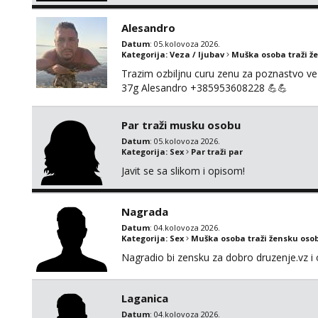
Alesandro
Datum
: 05.kolovoza 2026.
Kategorija:
Veza / ljubav
Muška osoba traži ž
Trazim ozbiljnu curu zenu za poznastvo v
37g Alesandro +385953608228 💪💪
Par traži musku osobu
Datum
: 05.kolovoza 2026.
Kategorija:
Sex
Par traži par
Javit se sa slikom i opisom!
Nagrada
Datum
: 04.kolovoza 2026.
Kategorija:
Sex
Muška osoba traži žensku oso
Nagradio bi zensku za dobro druzenje.vz i 
Laganica
Datum
: 04.kolovoza 2026.