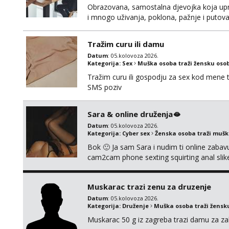
Obrazovana, samostalna djevojka koja upr
i mnogo uživanja, poklona, pažnje i putov
poklapaju. Mnogo senzualnosti i lijepe ener
li ću odgovoriti. Isključivo tražim nekoga 
Tražim curu ili damu
Datum
: 05.kolovoza 2026.
Kategorija:
Sex
Muška osoba traži žensku oso
Tražim curu ili gospodju za sex kod mene
SMS poziv
Sara & online druženja🫦
Datum
: 05.kolovoza 2026.
Kategorija:
Cyber sex
Ženska osoba traži muš
Bok 🙂 Ja sam Sara i nudim ti online zabavu
cam2cam phone sexting squirting anal slike 
uradci. Javi se porukom na wapp i zakaži sv
Muskarac trazi zenu za druzenje
Datum
: 05.kolovoza 2026.
Kategorija:
Druženje
Muška osoba traži žensk
Muskarac 50 g iz zagreba trazi damu za zab