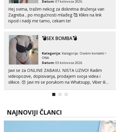
Datum:
07.kolovoza 2026.
Zara
Hej svima, tražim nekog za diskretna druženja van
Razgovaram :)
Zagreba , po mogućnosti mlađeg 🥰 Klikni na link
Tel:
064/677-677
- Kod: #123
ispod i nadji me tamo, cekam te!
tel:0,93€ - mob:1,12€ min
Obavijesti me kada se oslobodi
💣SEX BOMBA💣
Anđela
Čekam tvoj poziv!
Kategorija:
Kategorija:
Osobni kontakti
Tel:
064/677-677
- Kod: #142
ONA
tel:0,93€ - mob:1,12€ min
Datum:
03.kolovoza 2026.
Javi se za ONLINE ZABAVU. NISTA UZIVO! Radim
videopozive, dopisivanja, prodajem svoja videa i
slikice. 😚 Javi mi se porukom na Whatsupp, Viber ili
Telegram. +385 91 723 0045
NAJNOVIJI ČLANCI