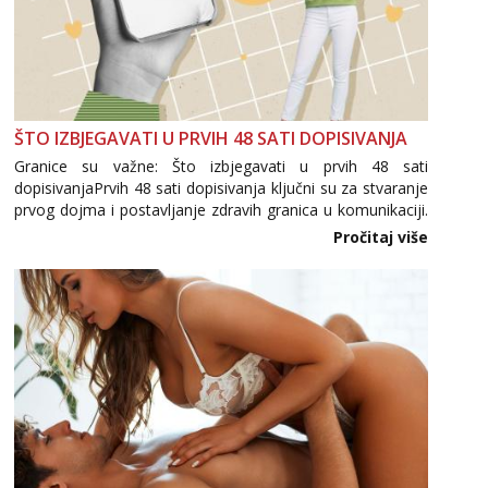
ŠTO IZBJEGAVATI U PRVIH 48 SATI DOPISIVANJA
Granice su važne: Što izbjegavati u prvih 48 sati
dopisivanjaPrvih 48 sati dopisivanja ključni su za stvaranje
prvog dojma i postavljanje zdravih granica u komunikaciji.
Važno je izbjeći prebrzo otkrivanje osobnih ili intimnih
Pročitaj više
informacija, jer nepoznata osoba još nije zaslužila to
povjerenje. Takođe...