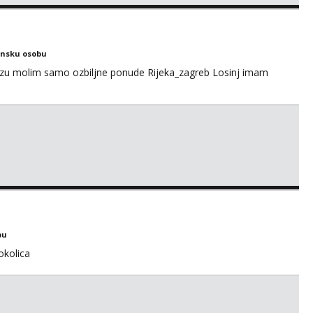
ensku osobu
ezu molim samo ozbiljne ponude Rijeka_zagreb Losinj imam
bu
okolica