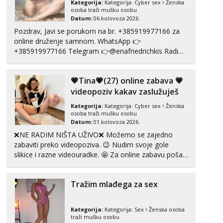
Kategorija:
Kategorija:
Cyber sex
Ženska
Razgovaram :)
osoba traži mušku osobu
Datum:
06.kolovoza 2026.
Tel:
064/677-677
- Kod: #69
Pozdrav, Javi se porukom na br. +385919977166 za
tel:0,93€ - mob:1,12€ min
online druženje samnom. WhatsApp 👉
Obavijesti me kada se oslobodi
+385919977166 Telegram 👉@enafriedrichkis Radim
Marta
videopozive s licem, solo i s partnerom, kolegicama
Razgovaram :)
(Tina&Natali), razne kombinacije halteri, haljine,
💗Tina💗(27) online zabava 💗
štikle, samostojeće itd. Nudim svakakva videa seksa,
Tel:
064/677-677
- Kod: #53
puš...
videopoziv kakav zaslužuješ
tel:0,93€ - mob:1,12€ min
Obavijesti me kada se oslobodi
Kategorija:
Kategorija:
Cyber sex
Ženska
osoba traži mušku osobu
Alisa
Datum:
01.kolovoza 2026.
Čekam tvoj poziv!
❌NE RADIM NIŠTA UŽIVO❌ Možemo se zajedno
Tel:
064/677-677
- Kod: #106
zabaviti preko videopoziva. 😉 Nudim svoje gole
tel:0,93€ - mob:1,12€ min
slikice i razne videouradke. 🤩 Za online zabavu pošalji
poruku na Whatsapp, Telegram ili Viber. 😎 +385 91
Žana
912 3322 Za provjeru moje autentičnosti možeš me
Razgovaram :)
Tražim mlađega za sex
vidjeti na videopozivu. 😉 S vama sam vec 5 ...
Tel:
064/677-677
- Kod: #135
tel:0,93€ - mob:1,12€ min
Kategorija:
Kategorija:
Sex
Ženska osoba
Obavijesti me kada se oslobodi
traži mušku osobu