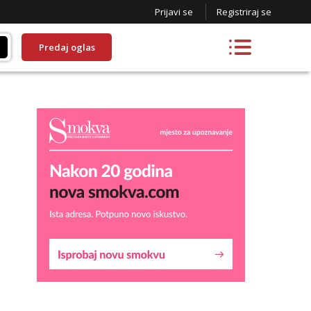
Prijavi se
Registriraj se
Predaj oglas
Lucija
Razgovaram :)