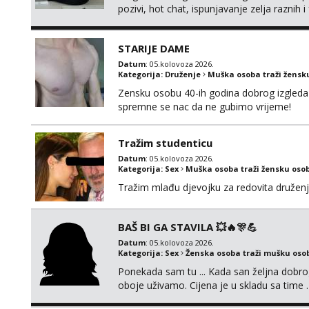
pozivi, hot chat, ispunjavanje zelja raznih 
@MagdalenaMagyy Javite mi se poruko
BRZO TU I TU PISITE AKO STE ZA ZABAVU)
STARIJE DAME
SVOJE NAJVECE FANTAZIJE😈 CEKA...
Datum
: 05.kolovoza 2026.
Kategorija:
Druženje
Muška osoba traži žensk
Zensku osobu 40-ih godina dobrog izgleda 
spremne se nac da ne gubimo vrijeme!
Tražim studenticu
Datum
: 05.kolovoza 2026.
Kategorija:
Sex
Muška osoba traži žensku oso
Tražim mlađu djevojku za redovita druženj
BAŠ BI GA STAVILA 💥🔥🎊💪
Datum
: 05.kolovoza 2026.
Kategorija:
Sex
Ženska osoba traži mušku oso
Ponekada sam tu ... Kada san željna dobro
oboje uživamo. Cijena je u skladu sa time .
jednog ali kvalitetnog. Prirodne veće grudi 