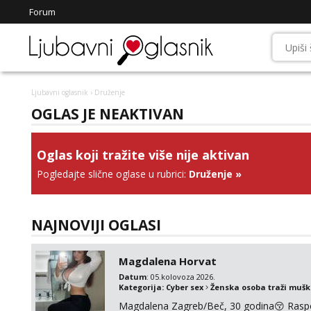
Forum
Ljubavni oglasnik
› Druženje
OGLAS JE NEAKTIVAN
Oglas koji tražite više nije aktivan
Pogledajte slične oglase u rubrici:
Druženje
»
NAJNOVIJI OGLASI
Magdalena Horvat
Datum
: 05.kolovoza 2026.
Kategorija:
Cyber sex
Ženska osoba traži muš
Magdalena Zagreb/Beč, 30 godina😚 Raspoze