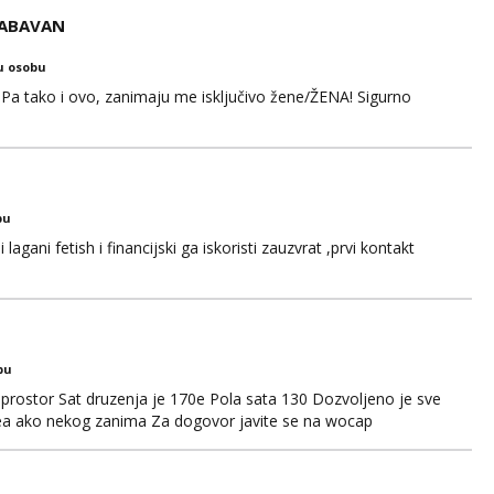
ZABAVAN
u osobu
Pa tako i ovo, zanimaju me isključivo žene/ŽENA! Sigurno
bu
gani fetish i financijski ga iskoristi zauzvrat ,prvi kontakt
bu
prostor Sat druzenja je 170e Pola sata 130 Dozvoljeno je sve
idea ako nekog zanima Za dogovor javite se na wocap