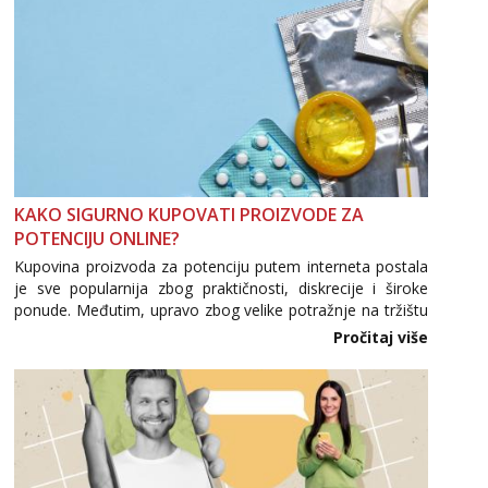
KAKO SIGURNO KUPOVATI PROIZVODE ZA
POTENCIJU ONLINE?
Kupovina proizvoda za potenciju putem interneta postala
je sve popularnija zbog praktičnosti, diskrecije i široke
ponude. Međutim, upravo zbog velike potražnje na tržištu
se pojavljuju i brojni krivotvoreni proizvodi, nepouzdane
Pročitaj više
internetske trgovine te proizvodi nepoznatog podrijetla. ...