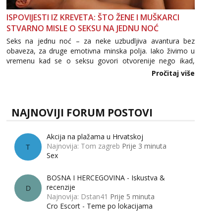
ISPOVIJESTI IZ KREVETA: ŠTO ŽENE I MUŠKARCI
STVARNO MISLE O SEKSU NA JEDNU NOĆ
Seks na jednu noć – za neke uzbudljiva avantura bez
obaveza, za druge emotivna minska polja. Iako živimo u
vremenu kad se o seksu govori otvorenije nego ikad,
tema „jedne noći strasti“ i dalje izaziva burne rasprave. Što
Pročitaj više
zapravo misle žene, a što muškarci? Jesu...
NAJNOVIJI FORUM POSTOVI
Akcija na plažama u Hrvatskoj
Najnovija: Tom zagreb
Prije 3 minuta
T
Sex
BOSNA I HERCEGOVINA - Iskustva &
recenzije
D
Najnovija: Dstan41
Prije 5 minuta
Cro Escort - Teme po lokacijama