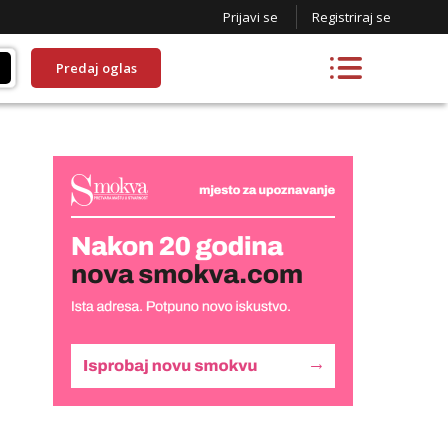
Prijavi se
Registriraj se
Predaj oglas
Lucija
Razgovaram :)