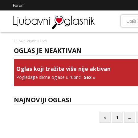
Forum
Ljubavni oglasnik
› Sex
OGLAS JE NEAKTIVAN
Oglas koji tražite više nije aktivan
Pogledajte slične oglase u rubrici:
Sex
»
NAJNOVIJI OGLASI
«
1
...