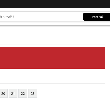
Pretraži
20
21
22
23