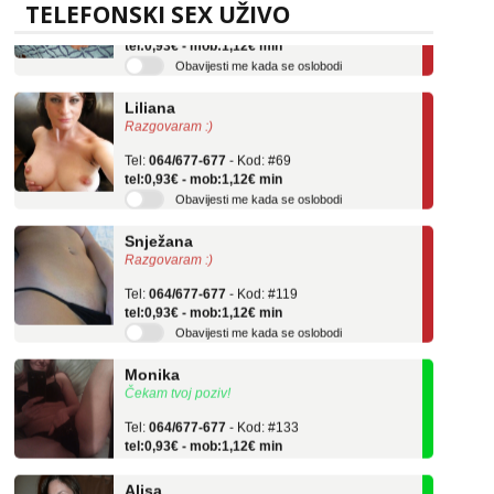
TELEFONSKI SEX UŽIVO
Tel:
064/677-677
- Kod: #136
tel:0,93€ - mob:1,12€ min
Obavijesti me kada se oslobodi
Liliana
Razgovaram :)
Tel:
064/677-677
- Kod: #69
tel:0,93€ - mob:1,12€ min
Obavijesti me kada se oslobodi
Snježana
Razgovaram :)
Tel:
064/677-677
- Kod: #119
tel:0,93€ - mob:1,12€ min
Obavijesti me kada se oslobodi
Monika
Čekam tvoj poziv!
Tel:
064/677-677
- Kod: #133
tel:0,93€ - mob:1,12€ min
Alisa
Čekam tvoj poziv!