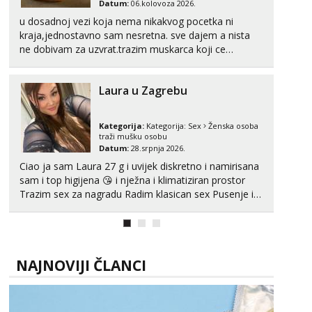
Tel:
064/677-677
- Kod: #119
Datum:
06.kolovoza 2026.
tel:0,93€ - mob:1,12€ min
u dosadnoj vezi koja nema nikakvog pocetka ni
Obavijesti me kada se oslobodi
kraja,jednostavno sam nesretna. sve dajem a nista
ne dobivam za uzvrat.trazim muskarca koji ce
Monika
zadovoljiti moje potrebe,ne trazim puno samo malo
Čekam tvoj poziv!
njeznosti i razumjevanja. volim njezan seks i njezne
Tel:
064/677-677
- Kod: #133
Laura u Zagrebu
poljupce po tijelu koji me jako pale,obozavam kad
tel:0,93€ - mob:1,12€ min
muskar...
Alisa
Kategorija:
Kategorija:
Sex
Ženska osoba
traži mušku osobu
Čekam tvoj poziv!
Datum:
28.srpnja 2026.
Tel:
064/677-677
- Kod: #106
Ciao ja sam Laura 27 g i uvijek diskretno i namirisana
tel:0,93€ - mob:1,12€ min
sam i top higijena 😘 i nježna i klimatiziran prostor
Trazim sex za nagradu Radim klasican sex Pusenje i
Vanesa
gutanje sperme Erotsko rublje imam uvijek Lizati me
Čekam tvoj poziv!
mozes i ljubiti po tijelu Iskljucivo neradim analni !!! I
Tel:
064/677-677
- Kod: #74
neljubim se Wha...
tel:0,93€ - mob:1,12€ min
NAJNOVIJI ČLANCI
Anita
Čekam tvoj poziv!
Tel:
064/677-677
- Kod: #87