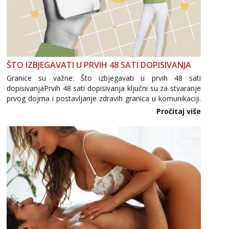
ŠTO IZBJEGAVATI U PRVIH 48 SATI DOPISIVANJA
Granice su važne: Što izbjegavati u prvih 48 sati
dopisivanjaPrvih 48 sati dopisivanja ključni su za stvaranje
prvog dojma i postavljanje zdravih granica u komunikaciji.
Važno je izbjeći prebrzo otkrivanje osobnih ili intimnih
Pročitaj više
informacija, jer nepoznata osoba još nije zaslužila to
povjerenje. Takođe...