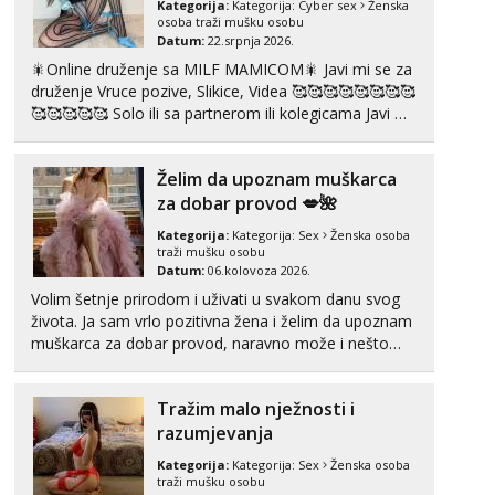
Kategorija:
Kategorija:
Cyber sex
Ženska
tel:0,93€ - mob:1,12€ min
osoba traži mušku osobu
Datum:
22.srpnja 2026.
Mira
🎇Online druženje sa MILF MAMICOM🎇 Javi mi se za
Čekam tvoj poziv!
druženje Vruce pozive, Slikice, Videa 🥰🥰🥰🥰🥰🥰🥰🥰
🥰🥰🥰🥰🥰 Solo ili sa partnerom ili kolegicama Javi mi
Tel:
064/677-677
- Kod: #72
se porukom WhatsApp ili Telegram WhatsApp 👉
tel:0,93€ - mob:1,12€ min
+385919977166 Telegram 👉@enafriedrichkis 🤬NE
Želim da upoznam muškarca
Lucija
RADIM SASTANKE I DRUZENJA UZIVO🤬...
Razgovaram :)
za dobar provod 💋🌺
Tel:
064/677-677
- Kod: #136
Kategorija:
Kategorija:
Sex
Ženska osoba
tel:0,93€ - mob:1,12€ min
traži mušku osobu
Datum:
06.kolovoza 2026.
Obavijesti me kada se oslobodi
Volim šetnje prirodom i uživati u svakom danu svog
Liliana
života. Ja sam vrlo pozitivna žena i želim da upoznam
Razgovaram :)
muškarca za dobar provod, naravno može i nešto
više.💋🌺 Klikni na link ispod i nadji me tamo, cekam
Tel:
064/677-677
- Kod: #69
tel:0,93€ - mob:1,12€ min
te!
Obavijesti me kada se oslobodi
Tražim malo nježnosti i
razumjevanja
Snježana
Razgovaram :)
Kategorija:
Kategorija:
Sex
Ženska osoba
traži mušku osobu