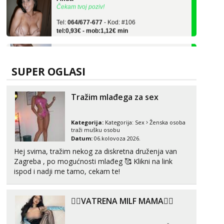
Tel:
064/677-677
- Kod: #106
tel:0,93€ - mob:1,12€ min
Vanesa
Čekam tvoj poziv!
Tel:
064/677-677
- Kod: #74
SUPER OGLASI
tel:0,93€ - mob:1,12€ min
Anita
Tražim mlađega za sex
Čekam tvoj poziv!
Tel:
064/677-677
- Kod: #87
Kategorija:
Kategorija:
Sex
Ženska osoba
tel:0,93€ - mob:1,12€ min
traži mušku osobu
Datum:
06.kolovoza 2026.
Zara
Hej svima, tražim nekog za diskretna druženja van
Čekam tvoj poziv!
Zagreba , po mogućnosti mlađeg 🥰 Klikni na link
ispod i nadji me tamo, cekam te!
Tel:
064/677-677
- Kod: #123
tel:0,93€ - mob:1,12€ min
Anđela
❤️‍🔥VATRENA MILF MAMA❤️‍🔥
Čekam tvoj poziv!
Tel:
064/677-677
- Kod: #142