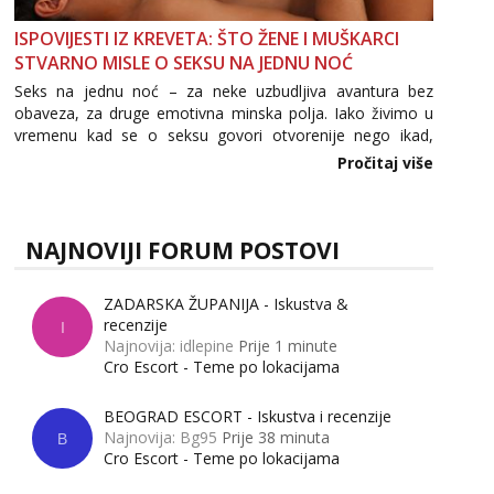
ISPOVIJESTI IZ KREVETA: ŠTO ŽENE I MUŠKARCI
STVARNO MISLE O SEKSU NA JEDNU NOĆ
Seks na jednu noć – za neke uzbudljiva avantura bez
obaveza, za druge emotivna minska polja. Iako živimo u
vremenu kad se o seksu govori otvorenije nego ikad,
tema „jedne noći strasti“ i dalje izaziva burne rasprave. Što
Pročitaj više
zapravo misle žene, a što muškarci? Jesu...
NAJNOVIJI FORUM POSTOVI
ZADARSKA ŽUPANIJA - Iskustva &
recenzije
I
Najnovija: idlepine
Prije 1 minute
Cro Escort - Teme po lokacijama
BEOGRAD ESCORT - Iskustva i recenzije
Najnovija: Bg95
Prije 38 minuta
B
Cro Escort - Teme po lokacijama