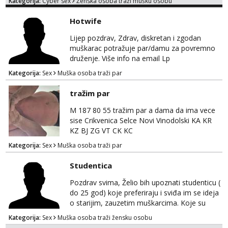
Kategorija:
Cyber sex
Ženska osoba traži mušku osobu
poslije kada se bolje znamo i videopoziv i
tome slično u zamjenu za mjesečni đeparac.
Hotwife
Idealno ne nešto jednokratno već
dogovoreno i na dulje vrijeme. Malo jesam
Lijep pozdrav, Zdrav, diskretan i zgodan
sramežljiva ali potrudit ću se da budeš
muškarac potražuje par/damu za povremno
zadovoljan i da imaš nekog za svakodn...
druženje. Više info na email Lp
Kategorija:
Sex
Muška osoba traži par
tražim par
M 187 80 55 tražim par a dama da ima vece
sise Crikvenica Selce Novi Vinodolski KA KR
KZ BJ ZG VT CK KC
Kategorija:
Sex
Muška osoba traži par
Studentica
Pozdrav svima, Želio bih upoznati studenticu (
do 25 god) koje preferiraju i sviđa im se ideja
o starijim, zauzetim muškarcima. Koje su
možda isto u vezi, a potrebno im je nešto
Kategorija:
Sex
Muška osoba traži žensku osobu
novo i uzbudljivo. Imam sređeni život, ali