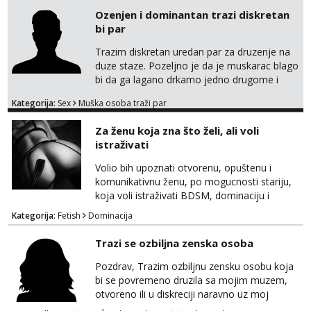
Ozenjen i dominantan trazi diskretan
bi par
Trazim diskretan uredan par za druzenje na
duze staze. Pozeljno je da je muskarac blago
bi da ga lagano drkamo jedno drugome i
otvoren sam da vas oboje izjebem. Imam
Kategorija:
Sex
Muška osoba traži par
iskustva sa cuckold i volio bih upoznati bracni
par u HR koji bi zelio probati ili masta o tako
Za ženu koja zna što želi, ali voli
necemu. Ja sam nepusac, cist, uredan i
istraživati
diskretan. 195 100 44 godine Strogo okolica
Rijeke lp
Volio bih upoznati otvorenu, opuštenu i
komunikativnu ženu, po mogucnosti stariju,
koja voli istraživati BDSM, dominaciju i
submisiju, roleplay, fetishe i razne oblike
Kategorija:
Fetish
Dominacija
kreativne erotike, kao i sex opcenito.
Obožavam starije, zrele i samopouzdane
Trazi se ozbiljna zenska osoba
zene. Iskustvo, godine, izgled nisu presudni,
kao niti cinjenica ako trazite nesto izvan braka
Pozdrav, Trazim ozbiljnu zensku osobu koja
koji je upao u monotoniju svakodnevnice.
bi se povremeno druzila sa mojim muzem,
Ono što mi je važ...
otvoreno ili u diskreciji naravno uz moj
blagoslov i moje znanje. Trazi se prijateljica