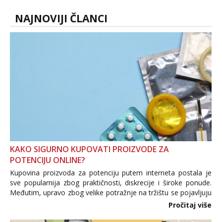
NAJNOVIJI ČLANCI
KAKO SIGURNO KUPOVATI PROIZVODE ZA
POTENCIJU ONLINE?
Kupovina proizvoda za potenciju putem interneta postala je
sve popularnija zbog praktičnosti, diskrecije i široke ponude.
Međutim, upravo zbog velike potražnje na tržištu se pojavljuju
i brojni krivotvoreni proizvodi, nepouzdane internetske
Pročitaj više
trgovine te proizvodi nepoznatog podrijetla. ...