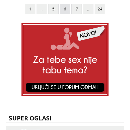
1
...
5
6
7
...
24
SUPER OGLASI