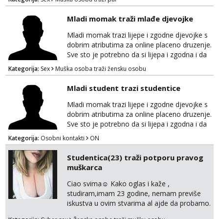
Mladi momak traži mlađe djevojke
Mladi momak trazi lijepe i zgodne djevojke s
dobrim atributima za online placeno druzenje.
Sve sto je potrebno da si lijepa i zgodna i da
imas dobre atribute. Diskrecija zajamčena i
Kategorija:
Sex
Muška osoba traži žensku osobu
naravno nagrada za tebe. Javiti se mozete na
gmail nepoznatn45@gmail.com ili na telegram
Mladi student trazi studentice
@nepoznatnetko. Ili ako ima koji decko da bi
razmijenio slike ili videa djevojkama koje
Mladi momak trazi lijepe i zgodne djevojke s
posjeduje ili poznaje neku neka se javi t...
dobrim atributima za online placeno druzenje.
Sve sto je potrebno da si lijepa i zgodna i da
imas dobre atribute. Diskrecija zajamčena i
Kategorija:
Osobni kontakti
ON
naravno nagrada za tebe. Javiti se mozete na
gmail nepoznatn45@gmail.com ili na telegram
Studentica(23) traži potporu pravog
@nepoznatnetko. Ili ako ima koji decko da bi
muškarca
razmijenio slike ili videa djevojkama koje
posjeduje ili poznaje neku neka se javi t...
Ciao svima☺️ Kako oglas i kaže ,
studiram,imam 23 godine, nemam previše
iskustva u ovim stvarima al ajde da probamo.
🤗 Nudim fotkice,videa, dopisivanje može