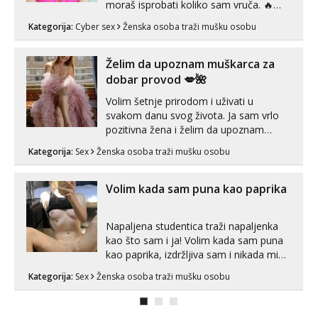
moraš isprobati koliko sam vruča.‎ ️‍🔥
MLADA vražica koja ima 100%
Kategorija:
Cyber sex
Ženska osoba traži mušku osobu
prorodne grudi, 💦 Misli su mi uvijek
prljave i u svemu vidim samo užitak. 💦
U mojoj raznolikoj ponudi možeš
Želim da upoznam muškarca za
pranaći nešto po svojoj mjeri. Sexi videa
dobar provod 💋🌺
s kolegica...
Volim šetnje prirodom i uživati u
svakom danu svog života. Ja sam vrlo
pozitivna žena i želim da upoznam
muškarca za dobar provod, naravno
Kategorija:
Sex
Ženska osoba traži mušku osobu
može i nešto više.💋🌺 Klikni na link
ispod i nadji me tamo, cekam te!
Volim kada sam puna kao paprika
Napaljena studentica traži napaljenka
kao što sam i ja! Volim kada sam puna
kao paprika, izdržljiva sam i nikada mi
nije dosta seksa. Volim grubi seks i više
Kategorija:
Sex
Ženska osoba traži mušku osobu
puta dnevno bilo kad i bilo gdje zato se
javi što prije da me isprobaš Klikni na
link ispod i nadji me tamo, cekam te!