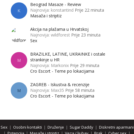
Beograd Masaze - Review
Najnovija: konstantind
Prije 22 minuta
K
Masaža i striptiz
Akcija na plažama u Hrvatskoj
Najnovija: wildforest
Prije 23 minuta
Sex
BRAZILKE, LATINE, UKRAINKE i ostale
strankinje u HR
M
Najnovija: Markonix
Prije 29 minuta
Cro Escort - Teme po lokacijama
ZAGREB - Iskustva & recenzije
Najnovija: Max35
Prije 58 minuta
M
Cro Escort - Teme po lokacijama
Sex
|
Osobni kontakti
|
Druženje
|
Sugar Daddy
|
Diskretni aparmani
|
Potencija
|
Masaže i striptiz
|
Veza / ljubav
|
Brak
|
Cyber sex
|