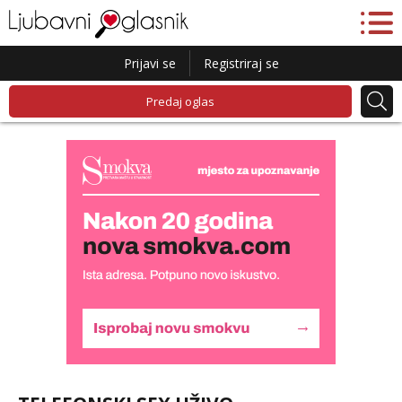
Prijavi se
Registriraj se
Predaj oglas
Biljana
Čekam tvoj poziv!
Tel:
064/677-677
- Kod: #132