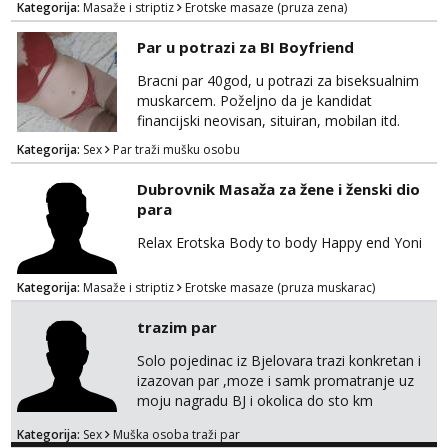
Kategorija:
Masaže i striptiz
Erotske masaze (pruza zena)
happy endom..ostali..imate moj mail za info
maserkasplit96@gmail.com ili pošaljite upit na
Par u potrazi za BI Boyfriend
WhatsApp 0958296578 (neki od vas salju
poruke u 2 ujutro ili kasnije🤦🏼‍♀️ali nećete
Bracni par 40god, u potrazi za biseksualnim
dobiti odgovor u to vrime vec 9 do 21) odno...
muskarcem. Poželjno da je kandidat
financijski neovisan, situiran, mobilan itd.
Pozeljna slika pri javljanju i kratak opis
Kategorija:
Sex
Par traži mušku osobu
Dubrovnik Masaža za žene i ženski dio
para
Relax Erotska Body to body Happy end Yoni
Kategorija:
Masaže i striptiz
Erotske masaze (pruza muskarac)
trazim par
Solo pojedinac iz Bjelovara trazi konkretan i
izazovan par ,moze i samk promatranje uz
moju nagradu BJ i okolica do sto km
Kategorija:
Sex
Muška osoba traži par