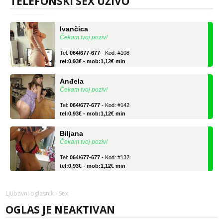
TELEFONSKI SEX UŽIVO
tel:0,93€ - mob:1,12€ min
Ivančica
Čekam tvoj poziv!
Tel:
064/677-677
- Kod: #108
tel:0,93€ - mob:1,12€ min
Anđela
Čekam tvoj poziv!
Tel:
064/677-677
- Kod: #142
tel:0,93€ - mob:1,12€ min
Biljana
Čekam tvoj poziv!
Tel:
064/677-677
- Kod: #132
tel:0,93€ - mob:1,12€ min
Ivančica
Čekam tvoj poziv!
Ljubavni oglasnik
› Sex
Tel:
064/677-677
- Kod: #108
OGLAS JE NEAKTIVAN
tel:0,93€ - mob:1,12€ min