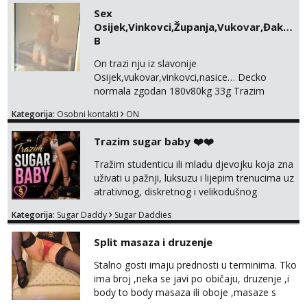
poprilično zauzeti raspored. Ne mislim
Sex
mijenjati svoju životnu situaciju, a isto
Osijek,Vinkovci,Županja,Vukovar,Đakovo,
očekujem i od tebe. Potrebna je diskrecija i
B
međusobni dogovor. Tako da bi ti bila moja
mala t...
On trazi nju iz slavonije
Osijek,vukovar,vinkovci,nasice… Decko
normala zgodan 180v80kg 33g Trazim
djevojku za povremeno viđanje i zabavu
Kategorija:
Osobni kontakti
ON
mobilan sam nije mi se problem provozati
bilo gdje na podrucje SLAVONIJE …ako ima
Trazim sugar baby ❤️❤️
neka djevojka dama neka se javi sa uvjetima
i zeljama 095 5129 864
Tražim studenticu ili mladu djevojku koja zna
uživati u pažnji, luksuzu i lijepim trenucima uz
atrativnog, diskretnog i velikodušnog
muškarca. Volim razmaziti djevojku koja zna
Kategorija:
Sugar Daddy
Sugar Daddies
cijeniti pažnju, dobru energiju i zajedničke
trenutke. Bez igrica i drame – samo iskren
Split masaza i druzenje
dogovor, privlačnost i uživanje u životu. Ako
si samouvjerena i znaš što želiš, javi se.
Stalno gosti imaju prednosti u terminima. Tko
Diskretnost mi je jako bitna...
ima broj ,neka se javi po običaju, druzenje ,i
body to body masaza ili oboje ,masaze s
happy endom, ili samo body to body, sa