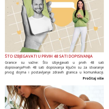
ŠTO IZBJEGAVATI U PRVIH 48 SATI DOPISIVANJA
Granice su važne: Što izbjegavati u prvih 48 sati
dopisivanjaPrvih 48 sati dopisivanja ključni su za stvaranje
prvog dojma i postavljanje zdravih granica u komunikaciji.
Važno je izbjeći prebrzo otkrivanje osobnih ili intimnih
Pročitaj više
informacija, jer nepoznata osoba još nije zaslužila to
povjerenje. Takođe...