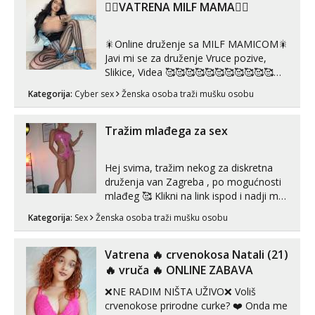
❤️‍🔥VATRENA MILF MAMA❤️‍🔥
🎇Online druženje sa MILF MAMICOM🎇
Javi mi se za druženje Vruce pozive,
Slikice, Videa 🥰🥰🥰🥰🥰🥰🥰🥰🥰🥰🥰🥰
🥰 Solo ili sa partnerom ili kolegicama
Kategorija:
Cyber sex
Ženska osoba traži mušku osobu
Javi mi se porukom WhatsApp ili
Telegram WhatsApp 👉+385919977166
Telegram 👉@enafriedrichkis 🤬NE
Tražim mlađega za sex
RADIM SASTANKE I DRUZENJA UZIVO
🤬...
Hej svima, tražim nekog za diskretna
druženja van Zagreba , po mogućnosti
mlađeg 🥰 Klikni na link ispod i nadji me
tamo, cekam te!
Kategorija:
Sex
Ženska osoba traži mušku osobu
Vatrena ‎️‍🔥 crvenokosa Natali (21)
‎️‍🔥 vruča‎ ️‍🔥 ONLINE ZABAVA
❌NE RADIM NIŠTA UŽIVO❌ Voliš
crvenokose prirodne curke? ❤️ Onda me