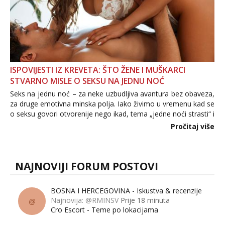
ISPOVIJESTI IZ KREVETA: ŠTO ŽENE I MUŠKARCI
STVARNO MISLE O SEKSU NA JEDNU NOĆ
Seks na jednu noć – za neke uzbudljiva avantura bez obaveza,
za druge emotivna minska polja. Iako živimo u vremenu kad se
o seksu govori otvorenije nego ikad, tema „jedne noći strasti“ i
dalje izaziva burne rasprave. Što zapravo misle žene, a što
Pročitaj više
muškarci? Jesu...
NAJNOVIJI FORUM POSTOVI
BOSNA I HERCEGOVINA - Iskustva & recenzije
Najnovija: @RMINSV
Prije 18 minuta
@
Cro Escort - Teme po lokacijama