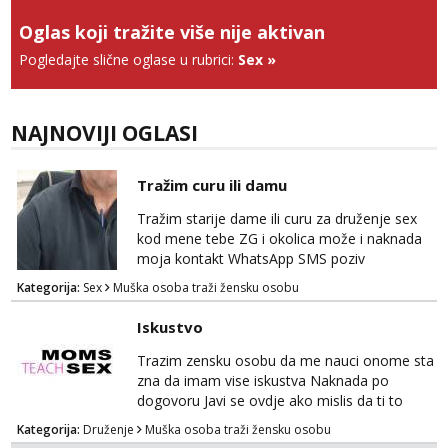
Anđela
Oglas koji tražite više nije aktivan
Čekam tvoj poziv!
Pogledajte slične oglase u rubrici:
Sex
»
Tel:
064/677-677
- Kod: #142
tel:0,93€ - mob:1,12€ min
NAJNOVIJI OGLASI
Tražim curu ili damu
Tražim starije dame ili curu za druženje sex
kod mene tebe ZG i okolica može i naknada
moja kontakt WhatsApp SMS poziv
Kategorija:
Sex
Muška osoba traži žensku osobu
Iskustvo
Trazim zensku osobu da me nauci onome sta
zna da imam vise iskustva Naknada po
dogovoru Javi se ovdje ako mislis da ti to
mozes
Kategorija:
Druženje
Muška osoba traži žensku osobu