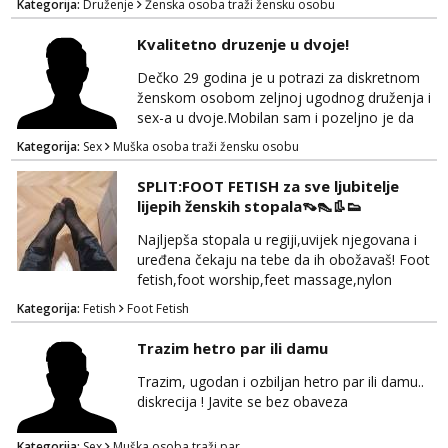
Kategorija:
Druženje
Ženska osoba traži žensku osobu
koja bi njega zadovoljila ponekad ako se
stvari poklope i ja bi bila prisutna. Ocekujem
Kvalitetno druzenje u dvoje!
te. Hvala
Dečko 29 godina je u potrazi za diskretnom
ženskom osobom zeljnoj ugodnog druženja i
sex-a u dvoje.Mobilan sam i pozeljno je da
bude iz Bjelovarske zupanije ili okolice! Ako se
Kategorija:
Sex
Muška osoba traži žensku osobu
pronalazis u oglasu javi se za brz i diskretan
dogovor na whapp/viber/sms! 099 746 2081
SPLIT:FOOT FETISH za sve ljubitelje
lijepih ženskih stopala👡👠👢👟
Najljepša stopala u regiji,uvijek njegovana i
uređena čekaju na tebe da ih obožavaš! Foot
fetish,foot worship,feet massage,nylon
fetish,trampling... Ponedjeljak-subota:15-
Kategorija:
Fetish
Foot Fetish
20.30h. Samo za istinske obožavatelje ovog
fetisha,isključivo POZIV. Sex i sl.ISKLJUČENO!
Trazim hetro par ili damu
Trazim, ugodan i ozbiljan hetro par ili damu..
diskrecija ! Javite se bez obaveza
Kategorija:
Sex
Muška osoba traži par