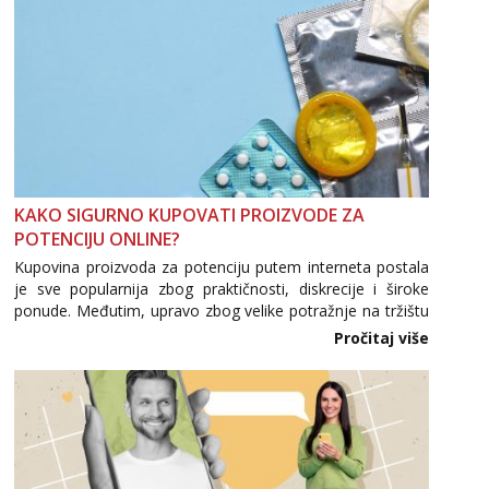
KAKO SIGURNO KUPOVATI PROIZVODE ZA
POTENCIJU ONLINE?
Kupovina proizvoda za potenciju putem interneta postala
je sve popularnija zbog praktičnosti, diskrecije i široke
ponude. Međutim, upravo zbog velike potražnje na tržištu
se pojavljuju i brojni krivotvoreni proizvodi, nepouzdane
Pročitaj više
internetske trgovine te proizvodi nepoznatog podrijetla. ...