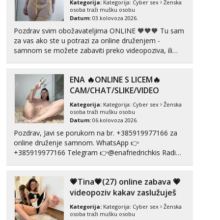
Kategorija:
Kategorija:
Cyber sex
Ženska
Čekam tvoj poziv!
osoba traži mušku osobu
Datum:
03.kolovoza 2026.
Tel:
064/677-677
- Kod: #74
tel:0,93€ - mob:1,12€ min
Pozdrav svim obožavateljima ONLINE 🧡🧡🧡 Tu sam
za vas ako ste u potrazi za online druženjem -
Ivančica
samnom se možete zabaviti preko videopoziva, ili
Čekam tvoj poziv!
ako vam nisam dovoljna radim i u paru i trojci s
kolegicama, svaka je drugačija 😉 Radim i vruća
Tel:
064/677-677
- Kod: #108
ENA 🔥ONLINE S LICEM🔥
tipkanja uz slike i hot line pozive. Za vas sam
tel:0,93€ - mob:1,12€ min
pripremila ...
CAM/CHAT/SLIKE/VIDEO
Zara
Kategorija:
Kategorija:
Cyber sex
Ženska
Čekam tvoj poziv!
osoba traži mušku osobu
Datum:
06.kolovoza 2026.
Tel:
064/677-677
- Kod: #123
Pozdrav, Javi se porukom na br. +385919977166 za
tel:0,93€ - mob:1,12€ min
online druženje samnom. WhatsApp 👉
+385919977166 Telegram 👉@enafriedrichkis Radim
Anđela
Čekam tvoj poziv!
videopozive s licem, solo i s partnerom, kolegicama
(Tina&Natali), razne kombinacije halteri, haljine,
Tel:
064/677-677
- Kod: #142
💗Tina💗(27) online zabava 💗
štikle, samostojeće itd. Nudim svakakva videa seksa,
tel:0,93€ - mob:1,12€ min
puš...
videopoziv kakav zaslužuješ
Kategorija:
Kategorija:
Cyber sex
Ženska
osoba traži mušku osobu