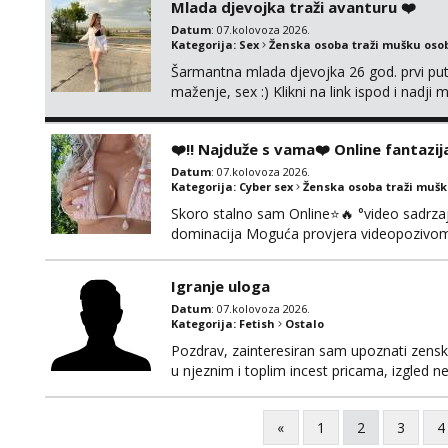
Mlada djevojka traži avanturu ❤️
Datum
: 07.kolovoza 2026.
Kategorija:
Sex
Ženska osoba traži mušku oso
Šarmantna mlada djevojka 26 god. prvi put
maženje, sex :) Klikni na link ispod i nadji
❤️‼️ Najduže s vama❤️ Online fantazij
Datum
: 07.kolovoza 2026.
Kategorija:
Cyber sex
Ženska osoba traži muš
Skoro stalno sam Online⭐🔥 °video sadrzaj 
dominacija Moguća provjera videopozivom,
100% prava i diskretna. Probaj me jednom
to ne radim. 0998785600 javljanje isklju
Igranje uloga
Datum
: 07.kolovoza 2026.
Kategorija:
Fetish
Ostalo
Pozdrav, zainteresiran sam upoznati zensku 
u njeznim i toplim incest pricama, izgled neb
na mail, viber, wapp ili zovite. Samo ozbiljn
«
1
2
3
4