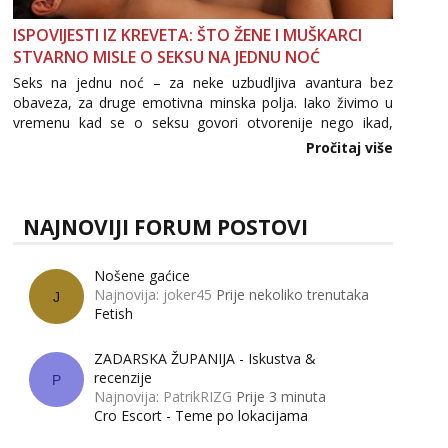
ISPOVIJESTI IZ KREVETA: ŠTO ŽENE I MUŠKARCI
STVARNO MISLE O SEKSU NA JEDNU NOĆ
Seks na jednu noć – za neke uzbudljiva avantura bez
obaveza, za druge emotivna minska polja. Iako živimo u
vremenu kad se o seksu govori otvorenije nego ikad,
tema „jedne noći strasti“ i dalje izaziva burne rasprave. Što
Pročitaj više
zapravo misle žene, a što muškarci? Jesu...
NAJNOVIJI FORUM POSTOVI
Nošene gaćice
Najnovija: joker45
Prije nekoliko trenutaka
J
Fetish
ZADARSKA ŽUPANIJA - Iskustva &
recenzije
P
Najnovija: PatrikRIZG
Prije 3 minuta
Cro Escort - Teme po lokacijama