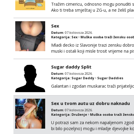
Tražim cimericu, odnosno mogu ponuditi sm
Ako ti treba smještaj u ZG-u, a ne želiš pla
Sex
Datum
: 07.kolovoza 2026.
Kategorija:
Sex
Muška osoba traži žensku oso
Mladi decko iz Slavonije trazi zensku dobr
muski i ostali koji misle trosit vrijeme na 
te punim negdje u mraku u tvom autu jav
Sugar daddy Split
Datum
: 07.kolovoza 2026.
Kategorija:
Sugar Daddy
Sugar Daddies
Galantan i zgodan muskarac traži prijatelj
Sex u tvom autu uz dobru naknadu
Datum
: 07.kolovoza 2026.
Kategorija:
Druženje
Muška osoba traži žensk
U potrazi sam za nekom napaljenom zgodno
bi bilo pozeljno) mogu i mladje djevojke k