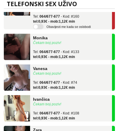
Učiteljica iz predgrađa traži...
TELEFONSKI SEX UŽIVO
Tel:
064/677-677
- Kod: #160
tel:0,93€ - mob:1,12€ min
Obavijesti me kada se oslobodi
Monika
Čekam tvoj poziv!
Tel:
064/677-677
- Kod: #133
tel:0,93€ - mob:1,12€ min
Vanesa
Čekam tvoj poziv!
Tel:
064/677-677
- Kod: #74
tel:0,93€ - mob:1,12€ min
Ivančica
Čekam tvoj poziv!
Tel:
064/677-677
- Kod: #108
tel:0,93€ - mob:1,12€ min
Zara
Čekam tvoj poziv!