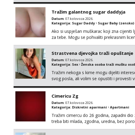
neku koja bi dosla po mene da se odemo s
molim samo ozbiljne da se javljaju one ko
Tražim galantnog sugar daddyja
Datum
: 07.kolovoza 2026.
Kategorija:
Sugar Daddy
Sugar Baby (zensko)
Ako si uspješan muškarac koji zna cijeniti l
za tebe. Mogu se pohvaliti prekrasnim lic
broj 4,a guza je, bez lažne skromnosti, pra
dugačkih dopisivanja, putovanja ili javnih po
Strastvena djevojka traži opuštanje
Datum
: 07.kolovoza 2026.
Kategorija:
Sex
Ženska osoba traži mušku oso
Tražim nekoga s kime mogu dijeliti intere
svog posla, ali volim se opustiti i provesti 
nemoram samo s prijateljima opustati ;) Kli
Cimericu Zg
Datum
: 07.kolovoza 2026.
Kategorija:
Diskretni aparmani
Apartmani
Tražim cimercu do 26 godina, zapadni dio z
treba biti mlada, zgodna, uredna, bez poro