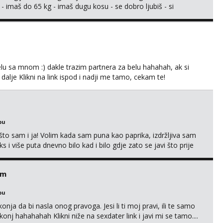
 - imaš do 65 kg - imaš dugu kosu - se dobro ljubiš - si
še) i dostupna radnim danom (vikendi i noći su za obitelj) -
ljajte se: - debele - frajeri i paro...
lu sa mnom :) dakle trazim partnera za belu hahahah, ak si
 dalje Klikni na link ispod i nadji me tamo, cekam te!
bu
što sam i ja! Volim kada sam puna kao paprika, izdržljiva sam
s i više puta dnevno bilo kad i bilo gdje zato se javi što prije
 me tamo, cekam te!
em
bu
nja da bi nasla onog pravoga. Jesi li ti moj pravi, ili te samo
nj hahahahah Klikni niže na sexdater link i javi mi se tamo....