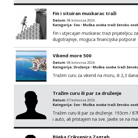
Fin i situiran muskarac traži
Datum
: 08.kolovoza 2026.
Kategorija:
Sex
Muška osoba traži žensku oso
Fin i utjecajan muskarac trazi prijateljic
dugotrajnije, moguca financijska potpora!
Vikend more 500
Datum
: 08.kolovoza 2026.
Kategorija:
Druženje
Muška osoba traži žensk
Tražim curu za vikend na moru, ili 2,3 dana
Tražim curu ili par za druženje
Datum
: 07.kolovoza 2026.
Kategorija:
Sex
Muška osoba traži žensku oso
Tražim curu ili par za druženje. 193cm / 
i auto, ali pristajem na sve. Javite se na 
spola. mauli772@proton.me
Rijeka,Crikvenica,Zagreb