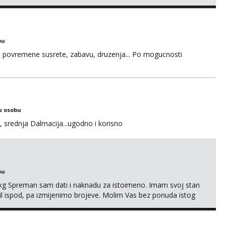
bu
u za povremene susrete, zabavu, druzenja... Po mogucnosti
u osobu
, srednja Dalmacija...ugodno i korisno
bu
87kg Spreman sam dati i naknadu za istoimeno. Imam svoj stan
mail ispod, pa izmijenimo brojeve. Molim Vas bez ponuda istog