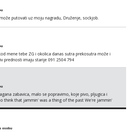
bu
a može putovati uz moju nagradu, Druženje, sockjob.
bu
 kod mene tebe ZG i okolica danas sutra prekosutra može i
 prednosti imaju starije 091 2504 794
bu
Lagana zabavica, malo se popravimo, koje pivo, pljugica i
To think that jammin' was a thing of the past We're jammin'
u osobu