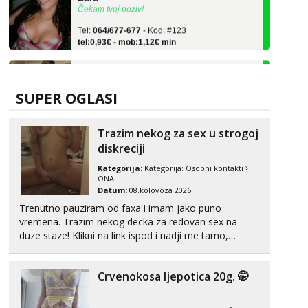
Tel:
064/677-677
- Kod: #123
tel:0,93€ - mob:1,12€ min
Anđela
Čekam tvoj poziv!
Tel:
064/677-677
- Kod: #142
SUPER OGLASI
tel:0,93€ - mob:1,12€ min
Kristina
Trazim nekog za sex u strogoj
Razgovaram :)
diskreciji
Učiteljica iz predgrađa traži...
Kategorija:
Kategorija:
Osobni kontakti
ONA
Tel:
064/677-677
- Kod: #160
Datum:
08.kolovoza 2026.
tel:0,93€ - mob:1,12€ min
Trenutno pauziram od faxa i imam jako puno
Obavijesti me kada se oslobodi
vremena. Trazim nekog decka za redovan sex na
Monika
duze staze! Klikni na link ispod i nadji me tamo,
Čekam tvoj poziv!
cekam te!
Tel:
064/677-677
- Kod: #133
Crvenokosa ljepotica 20g. 🤭
tel:0,93€ - mob:1,12€ min
Vanesa