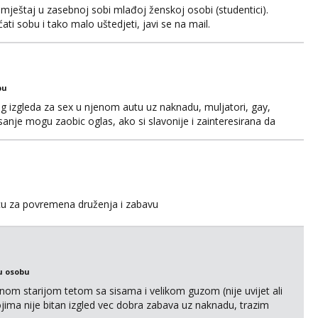
ještaj u zasebnoj sobi mlađoj ženskoj osobi (studentici).
ćati sobu i tako malo uštedjeti, javi se na mail.
bu
og izgleda za sex u njenom autu uz naknadu, muljatori, gay,
pisanje mogu zaobic oglas, ako si slavonije i zainteresirana da
i se na whatsapp porukom 098 199 1895.
icu za povremena druženja i zabavu
u osobu
m starijom tetom sa sisama i velikom guzom (nije uvijet ali
ojima nije bitan izgled vec dobra zabava uz naknadu, trazim