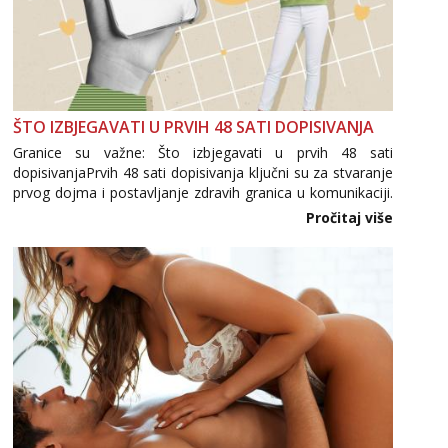
ŠTO IZBJEGAVATI U PRVIH 48 SATI DOPISIVANJA
Granice su važne: Što izbjegavati u prvih 48 sati
dopisivanjaPrvih 48 sati dopisivanja ključni su za stvaranje
prvog dojma i postavljanje zdravih granica u komunikaciji.
Važno je izbjeći prebrzo otkrivanje osobnih ili intimnih
Pročitaj više
informacija, jer nepoznata osoba još nije zaslužila to
povjerenje. Takođe...