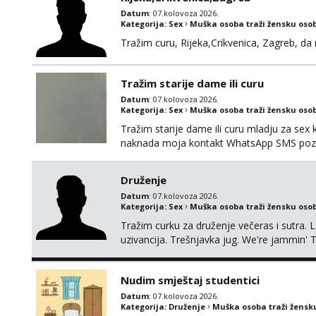
Datum
: 07.kolovoza 2026.
Kategorija:
Sex
Muška osoba traži žensku oso
Tražim curu, Rijeka,Crikvenica, Zagreb, d
Tražim starije dame ili curu
Datum
: 07.kolovoza 2026.
Kategorija:
Sex
Muška osoba traži žensku oso
Tražim starije dame ili curu mladju za sex
naknada moja kontakt WhatsApp SMS poziv
Druženje
Datum
: 07.kolovoza 2026.
Kategorija:
Sex
Muška osoba traži žensku oso
Tražim curku za druženje večeras i sutra. 
uzivancija. Trešnjavka jug. We're jammin' 
And I hope this jam is gonna last
Nudim smještaj studentici
Datum
: 07.kolovoza 2026.
Kategorija:
Druženje
Muška osoba traži žensk