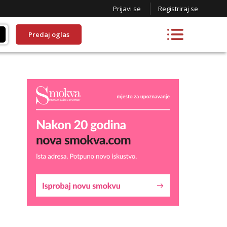
Prijavi se
Registriraj se
Predaj oglas
Kristina
Razgovaram :)