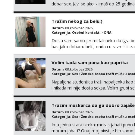
dobar sex. Javi se ako: - imaš do 25 godina
fleksibilna s vremenom (jer ga nemam previ
vodiš brigu o zdravlju i koristiš zaštitu Ne jav
Tražim nekog za belu:)
Datum
: 08.kolovoza 2026.
Kategorija:
Osobni kontakti
ONA
Dosla sam samo jer mi fali neko da igra be
bas jako dobar u beli , onda cu razmislit za
Volim kada sam puna kao paprika
Datum
: 08.kolovoza 2026.
Kategorija:
Sex
Ženska osoba traži mušku oso
Napaljena studentica traži napaljenka kao 
i nikada mi nije dosta seksa. Volim grubi sek
da me isprobaš Klikni na link ispod i nadji
Trazim muskarca da ga dobro zajaš
Datum
: 08.kolovoza 2026.
Kategorija:
Sex
Ženska osoba traži mušku oso
Ima jedna stara izreka: moras jahati puno ko
moram jahati? Onaj moj bivsi je bio samo ko