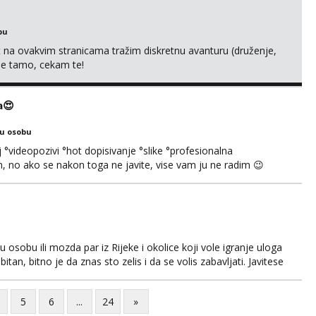
bu
 na ovakvim stranicama tražim diskretnu avanturu (druženje,
 me tamo, cekam te!
a😍
ku osobu
°videopozivi °hot dopisivanje °slike °profesionalna
 no ako se nakon toga ne javite, vise vam ju ne radim 😉
, nećeš moći bez mene 😜😇 Nemojte me pitati za uzivo, jer
čivo porukom na WhatsApp🩷
osobu ili mozda par iz Rijeke i okolice koji vole igranje uloga
itan, bitno je da znas sto zelis i da se volis zabavljati. Javitese
i, hvala
5
6
...
24
»