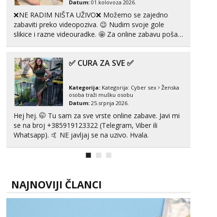
Datum:
01.kolovoza 2026.
❌NE RADIM NIŠTA UŽIVO❌ Možemo se zajedno
zabaviti preko videopoziva. 😉 Nudim svoje gole
slikice i razne videouradke. 🤩 Za online zabavu pošalji
poruku na Whatsapp, Telegram ili Viber. 😎 +385 91
912 3322 Za provjeru moje autentičnosti možeš me
✅ CURA ZA SVE ✅
vidjeti na videopozivu. 😉 S vama sam vec 5 ...
Kategorija:
Kategorija:
Cyber sex
Ženska
osoba traži mušku osobu
Datum:
25.srpnja 2026.
Hej hej. 🤭 Tu sam za sve vrste online zabave. Javi mi
se na broj +385919123322 (Telegram, Viber ili
Whatsapp). 🤙 NE javljaj se na uzivo. Hvala.
NAJNOVIJI ČLANCI