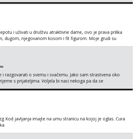
eksat negdje u mrak, prije seksa dobijes odmah na ruke,
je se pale na seks po mracnim parkinzima, sumarcima itd be...
jepotu i uživati u društvu atraktivne dame, ovo je prava prilika
em, dugom, njegovanom kosom i fit figurom. Moje grudi su
va top forma. Diskretno i opušteno druženje je moj stil, bez
javljivanja. Što nudim: - atraktivno i ugo...
bu
se i razgovarati o svemu i svačemu. Jako sam strastvena oko
vrijeme s prijateljima. Voljela bi naci nekoga pa da se
kni na link ispod i nadji me tamo, cekam te!
g Kod javljanja imajte na umu stranicu na kojoj je oglas. Cura
ka.