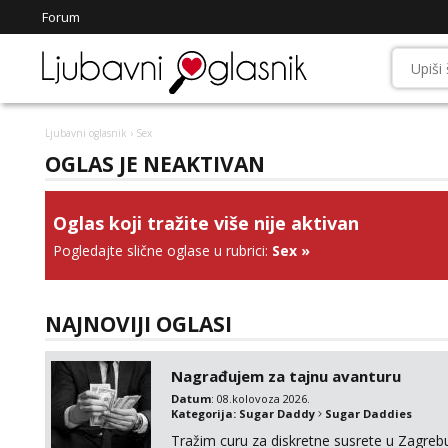
Forum
Ljubavni oglasnik
› Sex
OGLAS JE NEAKTIVAN
Oglas koji tražite više nije aktivan
Pogledajte slične oglase u rubrici:
Sex
»
NAJNOVIJI OGLASI
Nagrađujem za tajnu avanturu
Datum
: 08.kolovoza 2026.
Kategorija:
Sugar Daddy
Sugar Daddies
Tražim curu za diskretne susrete u Zagrebu