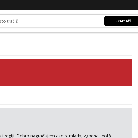
Pretraži
 i regiji. Dobro nagrađujem ako si mlada, zgodna i voliš