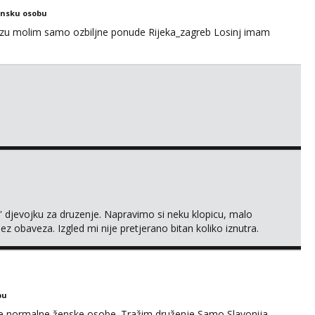
ensku osobu
ezu molim samo ozbiljne ponude Rijeka_zagreb Losinj imam
' djevojku za druzenje. Napravimo si neku klopicu, malo
ez obaveza. Izgled mi nije pretjerano bitan koliko iznutra.
v. Medo brundo xD Budi pristojna i dobra, za sve ostale
bu
ke normalne ženske osobe. Tražim druženje Samo Slavonija