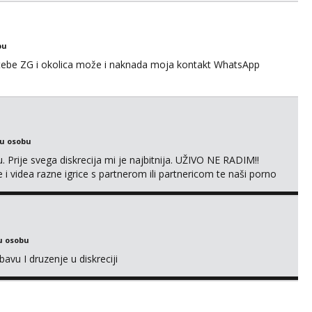
za duži vremenski period. Naravno njegovanog i galantn...
bu
 tebe ZG i okolica može i naknada moja kontakt WhatsApp
ku osobu
. Prije svega diskrecija mi je najbitnija. UŽIVO NE RADIM!!
i videa razne igrice s partnerom ili partnericom te naši porno
oj termin. P.S. tražit ćeš me još 🫠💦
u osobu
avu I druzenje u diskreciji