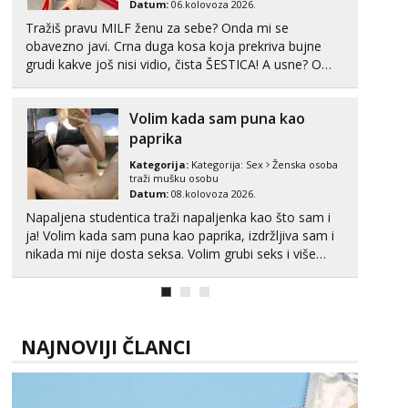
Datum:
06.kolovoza 2026.
Tražiš pravu MILF ženu za sebe? Onda mi se
obavezno javi. Crna duga kosa koja prekriva bujne
grudi kakve još nisi vidio, čista ŠESTICA! A usne? O
usnama bolje da ni ne pričam. Prave pune usne koje
će ti se urezati u pamćenje, jer vjeruj mi, takve još
Volim kada sam puna kao
nisi vidio. Uvijek sam spremna za ONLOINE zabavu...
paprika
Kategorija:
Kategorija:
Sex
Ženska osoba
traži mušku osobu
Datum:
08.kolovoza 2026.
Napaljena studentica traži napaljenka kao što sam i
ja! Volim kada sam puna kao paprika, izdržljiva sam i
nikada mi nije dosta seksa. Volim grubi seks i više
puta dnevno bilo kad i bilo gdje zato se javi što prije
da me isprobaš Klikni na link ispod i nadji me tamo,
cekam te!
NAJNOVIJI ČLANCI