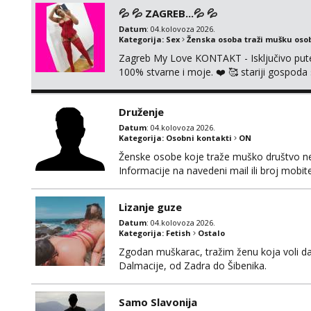
💦 💦 ZAGREB...💦 💦
Datum
: 04.kolovoza 2026.
Kategorija:
Sex
Ženska osoba traži mušku oso
Zagreb My Love KONTAKT - Isključivo put
100% stvarne i moje. ❤️ 🥰 stariji gospoda
putem WhatsAppa. ❗️❗️❗️ Samo u mom stanu; či
nalazim se u centru grada. 🚫 NE POZIVI 
Druženje
Datum
: 04.kolovoza 2026.
Kategorija:
Osobni kontakti
ON
Ženske osobe koje traže muško društvo neka
Informacije na navedeni mail ili broj mobite
Lizanje guze
Datum
: 04.kolovoza 2026.
Kategorija:
Fetish
Ostalo
Zgodan muškarac, tražim ženu koja voli da
Dalmacije, od Zadra do Šibenika.
Samo Slavonija