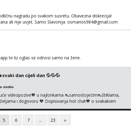
odličnu nagradu po svakom susretu. Obavezna diskrecija!
ana ali nije uvjet. Samo Slavonija. osmarios984@gmail.com
app te liz oglas se odnosi samo na žene.
vaki dan cijeli dan 💦💦💦
ku osobu
uće videopozive🧡 u najlonkama 👠samostojećim👠štiklama,
po željama i dogovoru 🧡 Dopisivanja hot chat🧡 o svakakvim
 solo squirt, razne anal igračke, vibratori, s PARTNEROM, S
 🔞 ❣️Radim već jako dugo, imam iskustva i više načina pla...
5
6
7
...
23
»