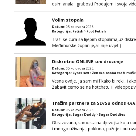
osim anala i grubosti Prodajem i svoja v
0919282417
Volim stopala
Datum
: 05.kolovoza 2026.
Kategorija:
Fetish
Foot Fetish
Traži se cura sa lijepim stopalima,uz disk
Međimurske županije,ali nije uvjet:)
Diskretno ONLINE sex druzenje
Datum
: 05.kolovoza 2026.
Kategorija:
Cyber sex
Ženska osoba traži muš
Vesna ovdje, ja sam milf kako bi rekli, i a
Zabavit cemo se na hotchatu ili videopozivu 
Tražim partnera za SD/SB odnos €€€
Datum
: 05.kolovoza 2026.
Kategorija:
Sugar Daddy
Sugar Daddies
Obrazovana, samostalna djevojka koja upr
i mnogo uživanja, poklona, pažnje i putov
poklapaju. Mnogo senzualnosti i lijepe ener