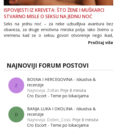
ISPOVIJESTI IZ KREVETA: ŠTO ŽENE I MUŠKARCI
STVARNO MISLE O SEKSU NA JEDNU NOĆ
Seks na jednu noć – za neke uzbudljiva avantura bez
obaveza, za druge emotivna minska polja. Iako živimo u
vremenu kad se o seksu govori otvorenije nego ikad,
tema „jedne noći strasti“ i dalje izaziva burne rasprave. Što
Pročitaj više
zapravo misle žene, a što muškarci? Jesu...
NAJNOVIJI FORUM POSTOVI
BOSNA I HERCEGOVINA - Iskustva &
recenzije
Z
Najnovija: Zoltan
Prije 8 minuta
Cro Escort - Teme po lokacijama
BANJA LUKA I OKOLINA - Iskustva &
recenzije
D
Najnovija: Dobric_Cosic
Prije 8 minuta
Cro Escort - Teme po lokacijama