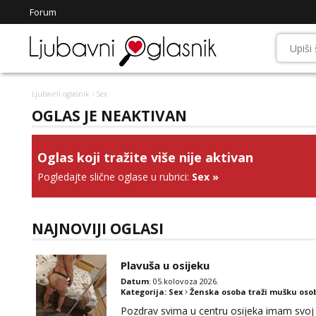
Forum
Ljubavni oglasnik
› Sex
OGLAS JE NEAKTIVAN
Oglas koji tražite više nije aktivan
Pogledajte slične oglase u rubrici:
Sex
»
NAJNOVIJI OGLASI
Plavuša u osijeku
Datum
: 05.kolovoza 2026.
Kategorija:
Sex
Ženska osoba traži mušku oso
Pozdrav svima u centru osijeka imam svoj 