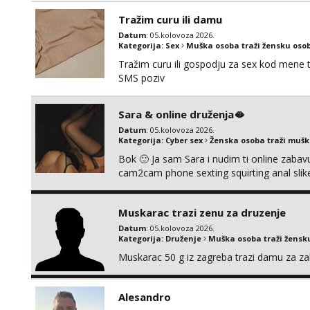
li ću odgovoriti. Isključivo tražim nekoga 
Tražim curu ili damu
Datum
: 05.kolovoza 2026.
Kategorija:
Sex
Muška osoba traži žensku oso
Tražim curu ili gospodju za sex kod mene
SMS poziv
Sara & online druženja🫦
Datum
: 05.kolovoza 2026.
Kategorija:
Cyber sex
Ženska osoba traži muš
Bok 🙂 Ja sam Sara i nudim ti online zabavu
cam2cam phone sexting squirting anal slike 
uradci. Javi se porukom na wapp i zakaži sv
Muskarac trazi zenu za druzenje
Datum
: 05.kolovoza 2026.
Kategorija:
Druženje
Muška osoba traži žensk
Muskarac 50 g iz zagreba trazi damu za zab
Alesandro