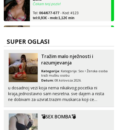
Tel:
064/677-677
- Kod: #123
tel:0,93€ - mob:1,12€ min
Anđela
Čekam tvoj poziv!
Tel:
064/677-677
- Kod: #142
SUPER OGLASI
tel:0,93€ - mob:1,12€ min
Liliana
Tražim malo nježnosti i
Razgovaram :)
razumjevanja
Tel:
064/677-677
- Kod: #69
Kategorija:
Kategorija:
Sex
Ženska osoba
tel:0,93€ - mob:1,12€ min
traži mušku osobu
Obavijesti me kada se oslobodi
Datum:
08.kolovoza 2026.
u dosadnoj vezi koja nema nikakvog pocetka ni
Snježana
kraja,jednostavno sam nesretna. sve dajem a nista
Razgovaram :)
ne dobivam za uzvrat.trazim muskarca koji ce
Tel:
064/677-677
- Kod: #119
zadovoljiti moje potrebe,ne trazim puno samo malo
tel:0,93€ - mob:1,12€ min
njeznosti i razumjevanja. volim njezan seks i njezne
Obavijesti me kada se oslobodi
💣SEX BOMBA💣
poljupce po tijelu koji me jako pale,obozavam kad
muskar...
Margareta
Razgovaram :)