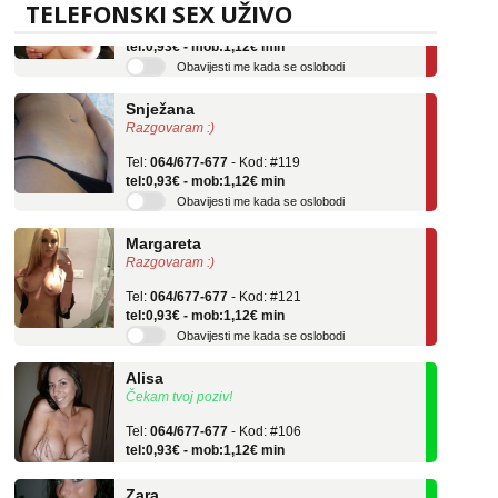
Tel:
064/677-677
- Kod: #69
TELEFONSKI SEX UŽIVO
tel:0,93€ - mob:1,12€ min
Obavijesti me kada se oslobodi
Snježana
Razgovaram :)
Tel:
064/677-677
- Kod: #119
tel:0,93€ - mob:1,12€ min
Obavijesti me kada se oslobodi
Margareta
Razgovaram :)
Tel:
064/677-677
- Kod: #121
tel:0,93€ - mob:1,12€ min
Obavijesti me kada se oslobodi
Alisa
Čekam tvoj poziv!
Tel:
064/677-677
- Kod: #106
tel:0,93€ - mob:1,12€ min
Zara
Čekam tvoj poziv!