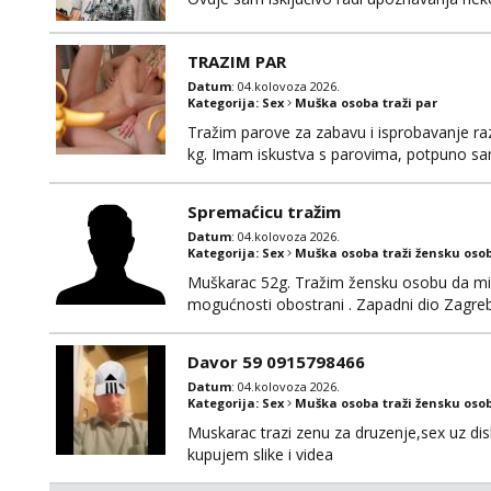
TRAZIM PAR
Datum
: 04.kolovoza 2026.
Kategorija:
Sex
Muška osoba traži par
Tražim parove za zabavu i isprobavanje razli
kg. Imam iskustva s parovima, potpuno sam
Ozbiljni parovi mogu me kontaktirati putem 
poruke ili zvati. Blokiram one koji nisu ozbil
Spremaćicu tražim
Datum
: 04.kolovoza 2026.
Kategorija:
Sex
Muška osoba traži žensku oso
Muškarac 52g. Tražim žensku osobu da mi r
mogućnosti obostrani . Zapadni dio Zagre
Davor 59 0915798466
Datum
: 04.kolovoza 2026.
Kategorija:
Sex
Muška osoba traži žensku oso
Muskarac trazi zenu za druzenje,sex uz dis
kupujem slike i videa