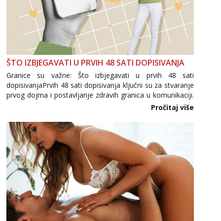
ŠTO IZBJEGAVATI U PRVIH 48 SATI DOPISIVANJA
Granice su važne: Što izbjegavati u prvih 48 sati
dopisivanjaPrvih 48 sati dopisivanja ključni su za stvaranje
prvog dojma i postavljanje zdravih granica u komunikaciji.
Važno je izbjeći prebrzo otkrivanje osobnih ili intimnih
Pročitaj više
informacija, jer nepoznata osoba još nije zaslužila to
povjerenje. Takođe...