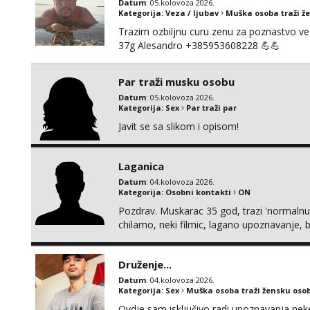
Datum
: 05.kolovoza 2026.
Kategorija:
Veza / ljubav
Muška osoba traži ž
Trazim ozbiljnu curu zenu za poznastvo v
37g Alesandro +385953608228 💪💪
Par traži musku osobu
Datum
: 05.kolovoza 2026.
Kategorija:
Sex
Par traži par
Javit se sa slikom i opisom!
Laganica
Datum
: 04.kolovoza 2026.
Kategorija:
Osobni kontakti
ON
Pozdrav. Muskarac 35 god, trazi 'normalnu
chilamo, neki filmic, lagano upoznavanje, b
Bucke se slobodno jave jer sam i sam taka
cemo lako. Zagreb.
Druženje...
Datum
: 04.kolovoza 2026.
Kategorija:
Sex
Muška osoba traži žensku oso
Ovdje sam isključivo radi upoznavanja ne