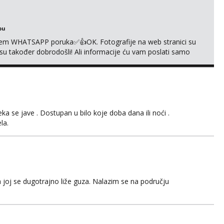
bu
em WHATSAPP poruka✅️👍OK. Fotografije na web stranici su
 su također dobrodošli! Ali informacije ću vam poslati samo
sta kupaonica i ručnici za vas prije ili poslije masaže,
,❌️ NE SEXCAM, ❌️NE SEXCHATTING🚫...
 se jave . Dostupan u bilo koje doba dana ili noći .
la.
 joj se dugotrajno liže guza. Nalazim se na području