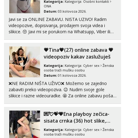
Kategorija:
Kategorija:
Osobni kontakti
ONA
Tel:
064/677-677
- Kod: #121
Datum:
03.kolovoza 2026.
tel:0,93€ - mob:1,12€ min
Javi se za ONLINE ZABAVU. NISTA UZIVO! Radim
Obavijesti me kada se oslobodi
videopozive, dopisivanja, prodajem svoja videa i
slikice. 😚 Javi mi se porukom na Whatsupp, Viber ili
Alisa
Čekam tvoj poziv!
Telegram. +385 91 723 0045
Tel:
064/677-677
- Kod: #106
💗Tina💗(27) online zabava 💗
tel:0,93€ - mob:1,12€ min
videopoziv kakav zaslužuješ
Zara
Kategorija:
Kategorija:
Cyber sex
Ženska
Čekam tvoj poziv!
osoba traži mušku osobu
Datum:
01.kolovoza 2026.
Tel:
064/677-677
- Kod: #123
❌NE RADIM NIŠTA UŽIVO❌ Možemo se zajedno
tel:0,93€ - mob:1,12€ min
zabaviti preko videopoziva. 😉 Nudim svoje gole
slikice i razne videouradke. 🤩 Za online zabavu pošalji
Anđela
poruku na Whatsapp, Telegram ili Viber. 😎 +385 91
Čekam tvoj poziv!
912 3322 Za provjeru moje autentičnosti možeš me
Tel:
064/677-677
- Kod: #142
💌💘💝💗Ena playboy zečica-
vidjeti na videopozivu. 😉 S vama sam vec 5 ...
tel:0,93€ - mob:1,12€ min
sisata crnka (36) hot slike,
videa i c2c💗
Kategorija:
Kategorija:
Cyber sex
Ženska
osoba traži mušku osobu