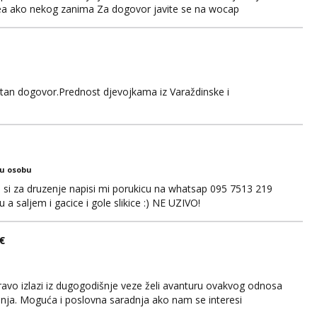
idea ako nekog zanima Za dogovor javite se na wocap
retan dogovor.Prednost djevojkama iz Varaždinske i
ku osobu
ko si za druzenje napisi mi porukicu na whatsap 095 7513 219
a saljem i gacice i gole slikice :) NE UZIVO!
€
avo izlazi iz dugogodišnje veze želi avanturu ovakvog odnosa
anja. Moguća i poslovna saradnja ako nam se interesi
gije. Javite mi se sa opisom što opširnijim jer od toga ovisi da