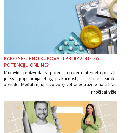
KAKO SIGURNO KUPOVATI PROIZVODE ZA
POTENCIJU ONLINE?
Kupovina proizvoda za potenciju putem interneta postala
je sve popularnija zbog praktičnosti, diskrecije i široke
ponude. Međutim, upravo zbog velike potražnje na tržištu
se pojavljuju i brojni krivotvoreni proizvodi, nepouzdane
Pročitaj više
internetske trgovine te proizvodi nepoznatog podrijetla. ...