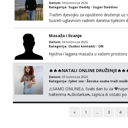
Datum
: 04.kolovoza 2026.
Kategorija:
Sugar Daddy
Sugar Daddies
Tražim djevojku za opušteno druženje uz 
Susreti uglavnom radnim danima tijekom d
Masaža i lizanje
Datum
: 04.kolovoza 2026.
Kategorija:
Osobni kontakti
ON
Nježna i lagana masaža u vašem prostoru 
🔥🔥🔥NATALI ONLINE DRUŽENJE🔥🔥🔥s
Datum
: 03.kolovoza 2026.
Kategorija:
Cyber sex
Ženska osoba traži muš
⚠️SAMO ONLINE⚠️ Svaki dan tu za 🧡najvr
halterima 👠školarka👠 tajnica ili ostalo 
fetišima, ulogama i seksi temama 🧡 Videa
KOLEGICAMA lizanje, striptiz, footfetiši itd
«
1
...
3
4