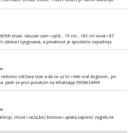
čitih stvari. Iskusan sam i vješt... 19 cm... 183 cm visok i 87
 zdrava i njegovana, a privatnost je apsolutno najvažnija.
WhatsAppa ili Vibera. Samo ozbiljni parovi trebaju slati
jni.
bu
edovno održava stan a da se uz to i neki oral dogovori , po
ba .Javiti se prvo porukom na WhatsApp 0958634499
bu
kreciju ,moze i veza,bez bonova i uplata,zapresic zagreb,ne