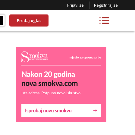
Prijavi se
Registriraj se
Predaj oglas
Liliana
Razgovaram :)