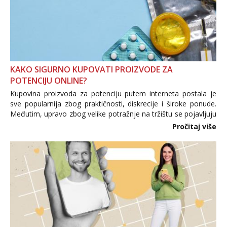
KAKO SIGURNO KUPOVATI PROIZVODE ZA
POTENCIJU ONLINE?
Kupovina proizvoda za potenciju putem interneta postala je
sve popularnija zbog praktičnosti, diskrecije i široke ponude.
Međutim, upravo zbog velike potražnje na tržištu se pojavljuju
i brojni krivotvoreni proizvodi, nepouzdane internetske
Pročitaj više
trgovine te proizvodi nepoznatog podrijetla. ...