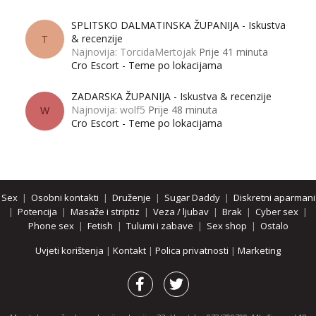
SPLITSKO DALMATINSKA ŽUPANIJA - Iskustva
& recenzije
T
Najnovija: TorcidaMertojak
Prije 41 minuta
Cro Escort - Teme po lokacijama
ZADARSKA ŽUPANIJA - Iskustva & recenzije
Najnovija: wolf5
Prije 48 minuta
W
Cro Escort - Teme po lokacijama
Sex
|
Osobni kontakti
|
Druženje
|
Sugar Daddy
|
Diskretni aparmani
|
Potencija
|
Masaže i striptiz
|
Veza / ljubav
|
Brak
|
Cyber sex
|
Phone sex
|
Fetish
|
Tulumi i zabave
|
Sex shop
|
Ostalo
Uvjeti korištenja
|
Kontakt
|
Polica privatnosti
|
Marketing