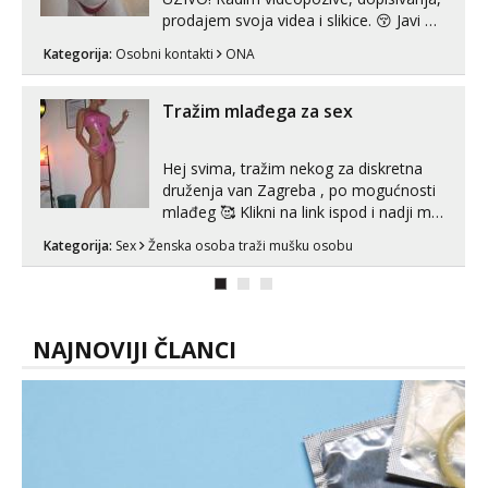
prodajem svoja videa i slikice. 😚 Javi mi
se porukom na Whatsupp, Viber ili
Kategorija:
Osobni kontakti
ONA
Telegram. +385 91 723 0045
Tražim mlađega za sex
Hej svima, tražim nekog za diskretna
druženja van Zagreba , po mogućnosti
mlađeg 🥰 Klikni na link ispod i nadji me
tamo, cekam te!
Kategorija:
Sex
Ženska osoba traži mušku osobu
NAJNOVIJI ČLANCI