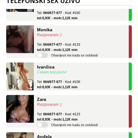
TELEFONSKI SEX UŽIVO
Učiteljica iz predgrađa traži...
Tel:
064/677-677
- Kod: #160
tel:0,93€ - mob:1,12€ min
Monika
Razgovaram :)
Tel:
064/677-677
- Kod: #133
tel:0,93€ - mob:1,12€ min
Obavijesti me kada se oslobodi
Ivančica
Čekam tvoj poziv!
Tel:
064/677-677
- Kod: #108
tel:0,93€ - mob:1,12€ min
Zara
Razgovaram :)
Tel:
064/677-677
- Kod: #123
tel:0,93€ - mob:1,12€ min
Obavijesti me kada se oslobodi
Anđela