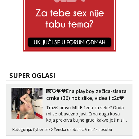
Zara
Razgovaram :)
Tel:
064/677-677
- Kod: #123
tel:0,93€ - mob:1,12€ min
Obavijesti me kada se oslobodi
Anđela
Čekam tvoj poziv!
Tel:
064/677-677
- Kod: #142
tel:0,93€ - mob:1,12€ min
SUPER OGLASI
💌💘💝💗Ena playboy zečica-sisata
crnka (36) hot slike, videa i c2c💗
Tražiš pravu MILF ženu za sebe? Onda
mi se obavezno javi. Crna duga kosa
koja prekriva bujne grudi kakve još nisi
vidio, čista ŠESTICA! A usne? O usnama
Kategorija:
Cyber sex
Ženska osoba traži mušku osobu
bolje da ni ne pričam. Prave pune usne
koje će ti se urezati u pamćenje, jer