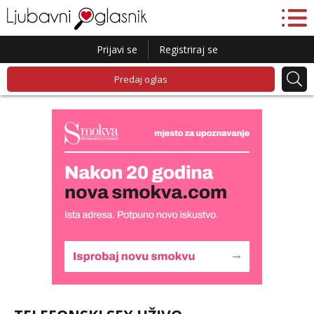
Prijavi se
Registriraj se
Predaj oglas
Kristina
Čekam tvoj poziv!