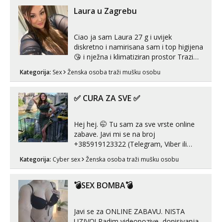
vjeruj mi, takve još nisi vidio. Uvijek sam
Laura u Zagrebu
spremna za ONLOINE zabavu...
Ciao ja sam Laura 27 g i uvijek
diskretno i namirisana sam i top higijena
😘 i nježna i klimatiziran prostor Trazim
sex za nagradu Radim klasican sex
Kategorija:
Sex
Ženska osoba traži mušku osobu
Pusenje i gutanje sperme Erotsko rublje
imam uvijek Lizati me mozes i ljubiti po
tijelu Iskljucivo neradim analni !!! I
✅ CURA ZA SVE ✅
neljubim se Wha...
Hej hej. 🤭 Tu sam za sve vrste online
zabave. Javi mi se na broj
+385919123322 (Telegram, Viber ili
Whatsapp). 🤙 NE javljaj se na uzivo.
Kategorija:
Cyber sex
Ženska osoba traži mušku osobu
Hvala.
💣SEX BOMBA💣
Javi se za ONLINE ZABAVU. NISTA
UZIVO! Radim videopozive, dopisivanja,