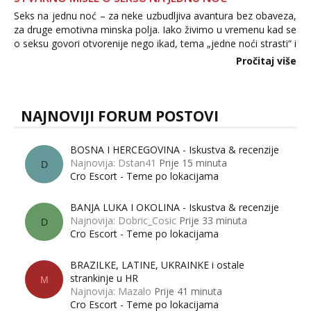
Seks na jednu noć – za neke uzbudljiva avantura bez obaveza,
za druge emotivna minska polja. Iako živimo u vremenu kad se
o seksu govori otvorenije nego ikad, tema „jedne noći strasti“ i
dalje izaziva burne rasprave. Što zapravo misle žene, a što
Pročitaj više
muškarci? Jesu...
NAJNOVIJI FORUM POSTOVI
BOSNA I HERCEGOVINA - Iskustva & recenzije
Najnovija: Dstan41
Prije 15 minuta
D
Cro Escort - Teme po lokacijama
BANJA LUKA I OKOLINA - Iskustva & recenzije
Najnovija: Dobric_Cosic
Prije 33 minuta
D
Cro Escort - Teme po lokacijama
BRAZILKE, LATINE, UKRAINKE i ostale
strankinje u HR
M
Najnovija: Mazalo
Prije 41 minuta
Cro Escort - Teme po lokacijama