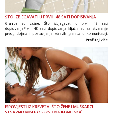
ŠTO IZBJEGAVATI U PRVIH 48 SATI DOPISIVANJA
Granice su važne: Što izbjegavati u prvih 48 sati
dopisivanjaPrvih 48 sati dopisivanja ključni su za stvaranje
prvog dojma i postavljanje zdravih granica u komunikaciji.
Važno je izbjeći prebrzo otkrivanje osobnih ili intimnih
Pročitaj više
informacija, jer nepoznata osoba još nije zaslužila to
povjerenje. Takođe...
ISPOVIJESTI IZ KREVETA: ŠTO ŽENE I MUŠKARCI
STVARNO MISLE O SEKSU NA JEDNU NOĆ