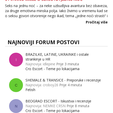
Seks na jednu noć – za neke uzbudljiva avantura bez obaveza,
za druge emotivna minska polja. Iako živimo u vremenu kad se
o seksu govori otvorenije nego ikad, tema „jedne noći strasti“ i
dalje izaziva burne rasprave. Što zapravo misle žene, a što
Pročitaj više
muškarci? Jesu...
NAJNOVIJI FORUM POSTOVI
BRAZILKE, LATINE, UKRAINKE i ostale
strankinje u HR
I
Najnovija: idlepine
Prije 3 minuta
Cro Escort - Teme po lokacijama
SHEMALE & TRANSICE - Preporuke i recenzije
Najnovija: croboy26
Prije 4 minuta
C
Fetish
BEOGRAD ESCORT - Iskustva i recenzije
Najnovija: NEMKE CRSN
Prije 8 minuta
N
Cro Escort - Teme po lokacijama