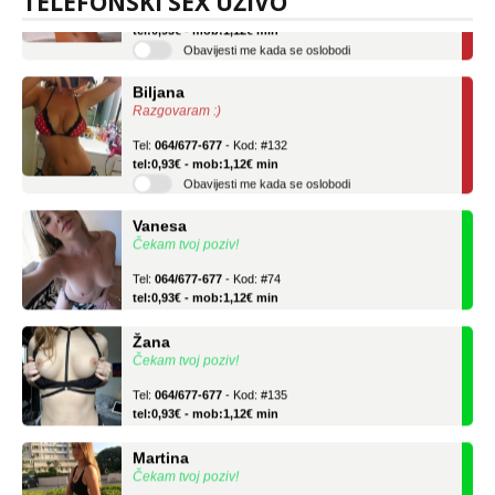
TELEFONSKI SEX UŽIVO
Tel:
064/677-677
- Kod: #75
tel:0,93€ - mob:1,12€ min
Obavijesti me kada se oslobodi
Biljana
Razgovaram :)
Tel:
064/677-677
- Kod: #132
tel:0,93€ - mob:1,12€ min
Obavijesti me kada se oslobodi
Vanesa
Čekam tvoj poziv!
Tel:
064/677-677
- Kod: #74
tel:0,93€ - mob:1,12€ min
Žana
Čekam tvoj poziv!
Tel:
064/677-677
- Kod: #135
tel:0,93€ - mob:1,12€ min
Martina
Čekam tvoj poziv!