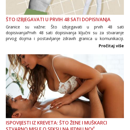
ŠTO IZBJEGAVATI U PRVIH 48 SATI DOPISIVANJA
Granice su važne: Što izbjegavati u prvih 48 sati
dopisivanjaPrvih 48 sati dopisivanja ključni su za stvaranje
prvog dojma i postavljanje zdravih granica u komunikaciji.
Važno je izbjeći prebrzo otkrivanje osobnih ili intimnih
Pročitaj više
informacija, jer nepoznata osoba još nije zaslužila to
povjerenje. Takođe...
ISPOVIJESTI IZ KREVETA: ŠTO ŽENE I MUŠKARCI
STVARNO MISLE O SEKSU NA JEDNU NOĆ