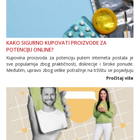
KAKO SIGURNO KUPOVATI PROIZVODE ZA
POTENCIJU ONLINE?
Kupovina proizvoda za potenciju putem interneta postala je
sve popularnija zbog praktičnosti, diskrecije i široke ponude.
Međutim, upravo zbog velike potražnje na tržištu se pojavljuju
i brojni krivotvoreni proizvodi, nepouzdane internetske
Pročitaj više
trgovine te proizvodi nepoznatog podrijetla. ...