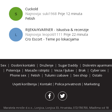
Cuckold
Najnovija: suki1968
Prije 12 minuta
S
Fetish
RIJEKA/KVARNER - Iskustva & recenzije
Najnovija: leopold1111
Prije 22 minuta
L
Cro Escort - Teme po lokacijama
Sex
|
Osobni kontakti
|
Druženje
|
Sugar Daddy
|
Diskretni aparmani
|
Potencija
|
Masaže i striptiz
|
Veza / ljubav
|
Brak
|
Cyber sex
|
Phone sex
|
Fetish
|
Tulumi i zabave
|
Sex shop
|
Ostalo
Uvjeti korištenja
|
Kontakt
|
Polica privatnosti
|
Marketing
Maratela mreže d.o.o., Lonjica, Lonjica 33, Hrvatska, 072/700700, Mlađima od 18
godina zabranjeno je pregledavanje stranice i svih njenih dijelova.