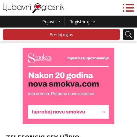
Prijavi se
Registriraj se
Predaj oglas
Daria
Razgovaram :)