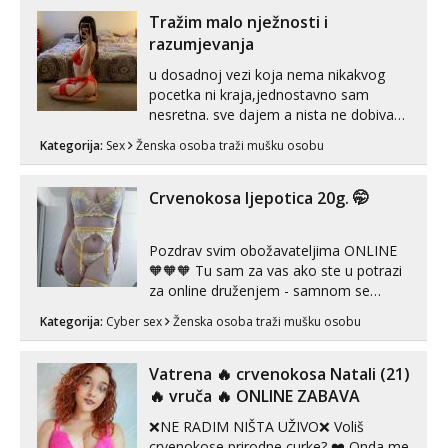
link ispod i nadji me tamo, cekam te!
Tražim malo nježnosti i
razumjevanja
u dosadnoj vezi koja nema nikakvog
pocetka ni kraja,jednostavno sam
nesretna. sve dajem a nista ne dobivam
za uzvrat.trazim muskarca koji ce
Kategorija:
Sex
Ženska osoba traži mušku osobu
zadovoljiti moje potrebe,ne trazim puno
samo malo njeznosti i razumjevanja.
volim njezan seks i njezne poljupce po
Crvenokosa ljepotica 20g. 🤭
tijelu koji me jako pale,obozavam kad
muskar...
Pozdrav svim obožavateljima ONLINE
🧡🧡🧡 Tu sam za vas ako ste u potrazi
za online druženjem - samnom se
možete zabaviti preko videopoziva, ili
Kategorija:
Cyber sex
Ženska osoba traži mušku osobu
ako vam nisam dovoljna radim i u paru i
trojci s kolegicama, svaka je drugačija
😉 Radim i vruća tipkanja uz slike i hot
Vatrena ‎️‍🔥 crvenokosa Natali (21)
line pozive. Za vas sam pripremila ...
‎️‍🔥 vruča‎ ️‍🔥 ONLINE ZABAVA
❌NE RADIM NIŠTA UŽIVO❌ Voliš
crvenokose prirodne curke? ❤️ Onda me