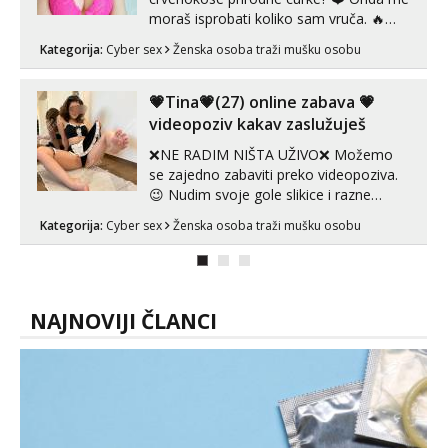
moraš isprobati koliko sam vruča.‎ ️‍🔥
MLADA vražica koja ima 100%
Kategorija:
Cyber sex
Ženska osoba traži mušku osobu
prorodne grudi, 💦 Misli su mi uvijek
prljave i u svemu vidim samo užitak. 💦
U mojoj raznolikoj ponudi možeš
💗Tina💗(27) online zabava 💗
pranaći nešto po svojoj mjeri. Sexi videa
videopoziv kakav zaslužuješ
s kolegica...
❌NE RADIM NIŠTA UŽIVO❌ Možemo
se zajedno zabaviti preko videopoziva.
😉 Nudim svoje gole slikice i razne
videouradke. 🤩 Za online zabavu pošalji
Kategorija:
Cyber sex
Ženska osoba traži mušku osobu
poruku na Whatsapp, Telegram ili Viber.
😎 +385 91 912 3322 Za provjeru moje
autentičnosti možeš me vidjeti na
videopozivu. 😉 S vama sam vec 5 ...
NAJNOVIJI ČLANCI