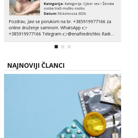
Kategorija:
Kategorija:
Cyber sex
Ženska
osoba traži mušku osobu
Datum:
06.kolovoza 2026.
Pozdrav, Javi se porukom na br. +385919977166 za
online druženje samnom. WhatsApp 👉
+385919977166 Telegram 👉@enafriedrichkis Radim
videopozive s licem, solo i s partnerom, kolegicama
(Tina&Natali), razne kombinacije halteri, haljine,
štikle, samostojeće itd. Nudim svakakva videa seksa,
puš...
NAJNOVIJI ČLANCI