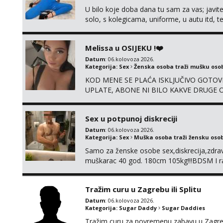
U bilo koje doba dana tu sam za vas; javite
solo, s kolegicama, uniforme, u autu itd,
@enafriedrichkis ISKLJUČIVO ONLINE, NI
Melissa u OSIJEKU !❤️
Datum
: 06.kolovoza 2026.
Kategorija:
Sex
Ženska osoba traži mušku oso
KOD MENE SE PLAĆA ISKLJUČIVO GOTOVI
UPLATE, ABONE NI BILO KAKVE DRUGE OB
su 100% moje, bez laži i igara. Nemam vre
WhatsApp – ako znaš što želiš, bit će ti n
Sex u potpunoj diskreciji
Datum
: 06.kolovoza 2026.
Kategorija:
Sex
Muška osoba traži žensku oso
Samo za ženske osobe sex,diskrecija,zdravl
muškarac 40 god. 180cm 105kg!!!BDSM I raz
opcije!!!Parovi isto dobro došli!!!
Tražim curu u Zagrebu ili Splitu
Datum
: 06.kolovoza 2026.
Kategorija:
Sugar Daddy
Sugar Daddies
Tražim curu za povremenu zabavu u Zagrebu