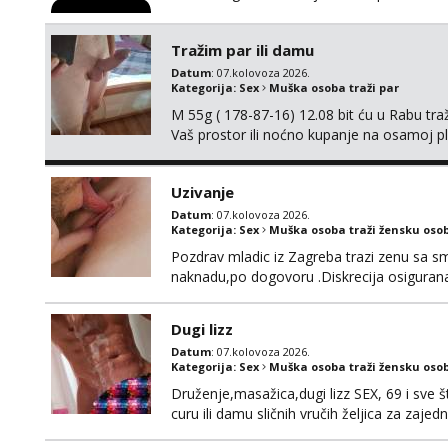
Tražim par ili damu
Datum
: 07.kolovoza 2026.
Kategorija:
Sex
Muška osoba traži par
M 55g ( 178-87-16) 12.08 bit ću u Rabu tr
Vaš prostor ili noćno kupanje na osamoj p
Uzivanje
Datum
: 07.kolovoza 2026.
Kategorija:
Sex
Muška osoba traži žensku oso
Pozdrav mladic iz Zagreba trazi zenu sa sm
naknadu,po dogovoru .Diskrecija osiguran
Dugi lizz
Datum
: 07.kolovoza 2026.
Kategorija:
Sex
Muška osoba traži žensku oso
Druženje,masažica,dugi lizz SEX, 69 i sve št
curu ili damu sličnih vručih željica za zaj
i mobilan 🚗 sam.