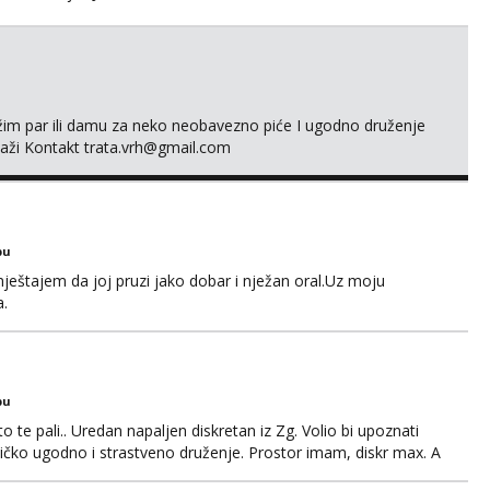
ažim par ili damu za neko neobavezno piće I ugodno druženje
laži Kontakt trata.vrh@gmail.com
bu
ještajem da joj pruzi jako dobar i nježan oral.Uz moju
a.
bu
o te pali.. Uredan napaljen diskretan iz Zg. Volio bi upoznati
edničko ugodno i strastveno druženje. Prostor imam, diskr max. A