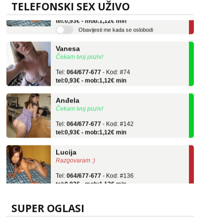
Tel:
064/677-677
- Kod: #136
TELEFONSKI SEX UŽIVO
tel:0,93€ - mob:1,12€ min
Obavijesti me kada se oslobodi
Vanesa
Čekam tvoj poziv!
Tel:
064/677-677
- Kod: #74
tel:0,93€ - mob:1,12€ min
Anđela
Čekam tvoj poziv!
Tel:
064/677-677
- Kod: #142
tel:0,93€ - mob:1,12€ min
Lucija
Razgovaram :)
Tel:
064/677-677
- Kod: #136
tel:0,93€ - mob:1,12€ min
Obavijesti me kada se oslobodi
Vanesa
SUPER OGLASI
Čekam tvoj poziv!