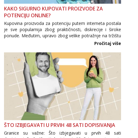
KAKO SIGURNO KUPOVATI PROIZVODE ZA
POTENCIJU ONLINE?
Kupovina proizvoda za potenciju putem interneta postala
je sve popularnija zbog praktičnosti, diskrecije i široke
ponude. Međutim, upravo zbog velike potražnje na tržištu
se pojavljuju i brojni krivotvoreni proizvodi, nepouzdane
Pročitaj više
internetske trgovine te proizvodi nepoznatog podrijetla. ...
ŠTO IZBJEGAVATI U PRVIH 48 SATI DOPISIVANJA
Granice su važne: Što izbjegavati u prvih 48 sati