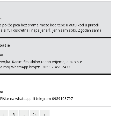
bu
go poliže pica bez srama,moze kod tebe u autu kod u prirodi
a si full diskretna i napaljena💦 jer nisam solo. Zgodan sam i
178 78kg.,javi se za brz dogovor Kontakt 0958759047
roatie
bu
evojka. Radim fleksibilno radno vrijeme, a ako ste
e na moj WhatsApp broj☎️:+385 92 451 2472
bu
 Pišite na whatsapp ili telegram 0989103797
4
5
...
24
»