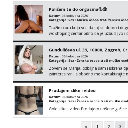
Poližem te do orgazma💦🤑
Datum
: 06.kolovoza 2026.
Kategorija:
Sex
Muška osoba traži žensku oso
Tražim curu koja voli da joj se dobro i du
wc shoping centar bitno da je uzbudljivo i d
diskretan,sliku šaljem na wapp telegram..
Gundulićeva ul. 39, 10000, Zagreb, C
Datum
: 06.kolovoza 2026.
Kategorija:
Sex
Ženska osoba traži mušku oso
Zovem se Marija, ozbiljna sam i iskrena dj
zainteresirani, slobodno me kontaktirajt
Prodajem slike i video
Datum
: 06.kolovoza 2026.
Kategorija:
Sex
Ženska osoba traži mušku oso
Gole slike i video Prodajem nošene gačice
«
1
2
3