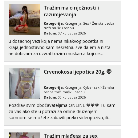
Tel:
064/677-677
- Kod: #74
Tražim malo nježnosti i
tel:0,93€ - mob:1,12€ min
razumjevanja
Anđela
Kategorija:
Kategorija:
Sex
Ženska osoba
Čekam tvoj poziv!
traži mušku osobu
Datum:
07.kolovoza 2026.
Tel:
064/677-677
- Kod: #142
tel:0,93€ - mob:1,12€ min
u dosadnoj vezi koja nema nikakvog pocetka ni
kraja,jednostavno sam nesretna. sve dajem a nista
ne dobivam za uzvrat.trazim muskarca koji ce
zadovoljiti moje potrebe,ne trazim puno samo malo
njeznosti i razumjevanja. volim njezan seks i njezne
Crvenokosa ljepotica 20g. 🤭
poljupce po tijelu koji me jako pale,obozavam kad
muskar...
Kategorija:
Kategorija:
Cyber sex
Ženska
osoba traži mušku osobu
Datum:
03.kolovoza 2026.
Pozdrav svim obožavateljima ONLINE 🧡🧡🧡 Tu sam
za vas ako ste u potrazi za online druženjem -
samnom se možete zabaviti preko videopoziva, ili
ako vam nisam dovoljna radim i u paru i trojci s
kolegicama, svaka je drugačija 😉 Radim i vruća
Tražim mlađega za sex
tipkanja uz slike i hot line pozive. Za vas sam