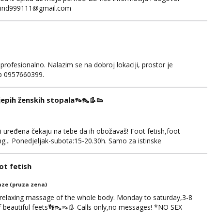
fakind999111@gmail.com
 profesionalno. Nalazim se na dobroj lokaciji, prostor je
app 0957660399.
ijepih ženskih stopala👡👠👢👟
 i uređena čekaju na tebe da ih obožavaš! Foot fetish,foot
g... Ponedjeljak-subota:15-20.30h. Samo za istinske
. Sex i sl.ISKLJUČENO!
t fetish
ze (pruza zena)
 relaxing massage of the whole body. Monday to saturday,3-8
of beautiful feets👣👠👡👢 Calls only,no messages! *NO SEX
S