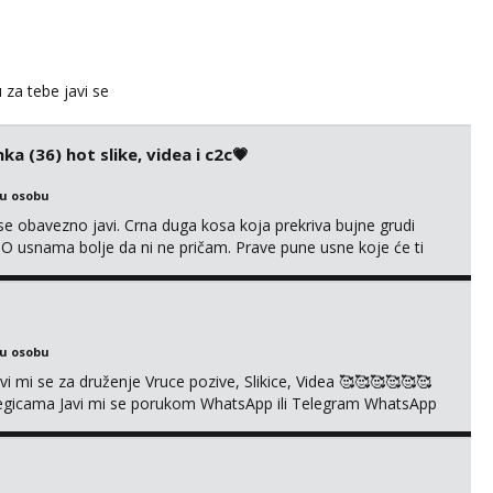
u za tebe javi se
ka (36) hot slike, videa i c2c💗
ku osobu
e obavezno javi. Crna duga kosa koja prekriva bujne grudi
? O usnama bolje da ni ne pričam. Prave pune usne koje će ti
e još nisi vidio. Uvijek sam spremna za ONLOINE zabavu. Volim
kice i videa po tvojoj želji te imam raznih mater...
ku osobu
mi se za druženje Vruce pozive, Slikice, Videa 🥰🥰🥰🥰🥰🥰
kolegicama Javi mi se porukom WhatsApp ili Telegram WhatsApp
richkis 🤬NE RADIM SASTANKE I DRUZENJA UZIVO🤬