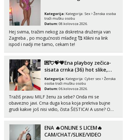
pripremila ...
Kategorija:
Kategorija:
Sex
Ženska osoba
traži mušku osobu
Datum:
08.kolovoza 2026.
Hej svima, tražim nekog za diskretna druženja van
Zagreba , po mogućnosti mlađeg 🥰 Klikni na link
ispod i nadji me tamo, cekam te!
💌💘💝💗Ena playboy zečica-
sisata crnka (36) hot slike,
videa i c2c💗
Kategorija:
Kategorija:
Cyber sex
Ženska
osoba traži mušku osobu
Datum:
06.kolovoza 2026.
Tražiš pravu MILF ženu za sebe? Onda mi se
obavezno javi. Crna duga kosa koja prekriva bujne
grudi kakve još nisi vidio, čista ŠESTICA! A usne? O
usnama bolje da ni ne pričam. Prave pune usne koje
će ti se urezati u pamćenje, jer vjeruj mi, takve još
ENA 🔥ONLINE S LICEM🔥
nisi vidio. Uvijek sam spremna za ONLOINE zabavu...
CAM/CHAT/SLIKE/VIDEO