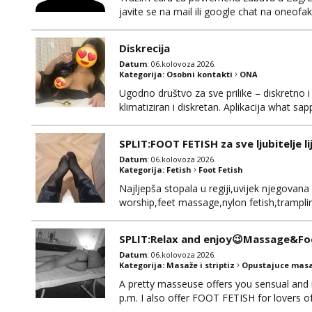
javite se na mail ili google chat na oneo
Diskrecija
Datum
: 06.kolovoza 2026.
Kategorija:
Osobni kontakti
ONA
Ugodno društvo za sve prilike – diskretno i
klimatiziran i diskretan. Aplikacija what s
SPLIT:FOOT FETISH za sve ljubitelje l
Datum
: 06.kolovoza 2026.
Kategorija:
Fetish
Foot Fetish
Najljepša stopala u regiji,uvijek njegovana
worship,feet massage,nylon fetish,tramplin
obožavatelje ovog fetisha,isključivo POZIV
SPLIT:Relax and enjoy😉Massage&Foo
Datum
: 06.kolovoza 2026.
Kategorija:
Masaže i striptiz
Opustajuce masa
A pretty masseuse offers you sensual and
p.m. I also offer FOOT FETISH for lovers 
*PRIORITY IS GIVEN TO REGULAR CLIENT