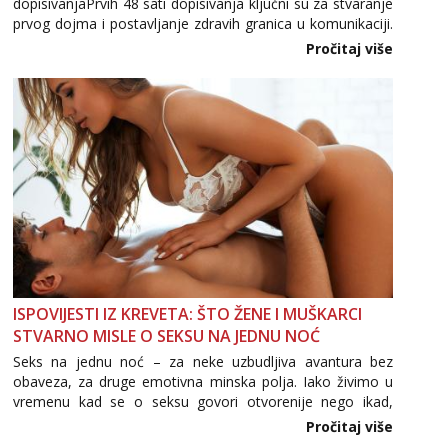
dopisivanjaPrvih 48 sati dopisivanja ključni su za stvaranje
prvog dojma i postavljanje zdravih granica u komunikaciji.
Važno je izbjeći prebrzo otkrivanje osobnih ili intimnih
Pročitaj više
informacija, jer nepoznata osoba još nije zaslužila to
povjerenje. Takođe...
ISPOVIJESTI IZ KREVETA: ŠTO ŽENE I MUŠKARCI
STVARNO MISLE O SEKSU NA JEDNU NOĆ
Seks na jednu noć – za neke uzbudljiva avantura bez
obaveza, za druge emotivna minska polja. Iako živimo u
vremenu kad se o seksu govori otvorenije nego ikad,
tema „jedne noći strasti“ i dalje izaziva burne rasprave. Što
Pročitaj više
zapravo misle žene, a što muškarci? Jesu...