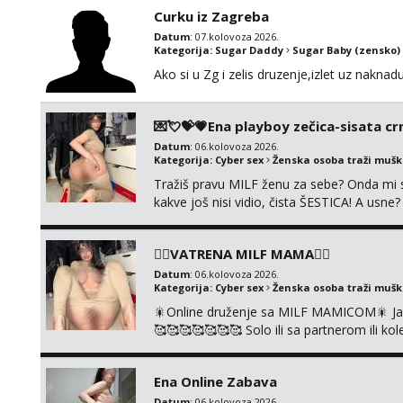
Curku iz Zagreba
Datum
: 07.kolovoza 2026.
Kategorija:
Sugar Daddy
Sugar Baby (zensko)
Ako si u Zg i zelis druzenje,izlet uz naknad
💌💘💝💗Ena playboy zečica-sisata crn
Datum
: 06.kolovoza 2026.
Kategorija:
Cyber sex
Ženska osoba traži muš
Tražiš pravu MILF ženu za sebe? Onda mi s
kakve još nisi vidio, čista ŠESTICA! A usne
se urezati u pamćenje, jer vjeruj mi, takv
vruće u porukama uz pokoju fotku. Radim sli
❤️‍🔥VATRENA MILF MAMA❤️‍🔥
Datum
: 06.kolovoza 2026.
Kategorija:
Cyber sex
Ženska osoba traži muš
🎇Online druženje sa MILF MAMICOM🎇 Javi 
🥰🥰🥰🥰🥰🥰🥰 Solo ili sa partnerom ili 
👉+385919977166 Telegram 👉@enafried
Ena Online Zabava
Datum
: 06.kolovoza 2026.