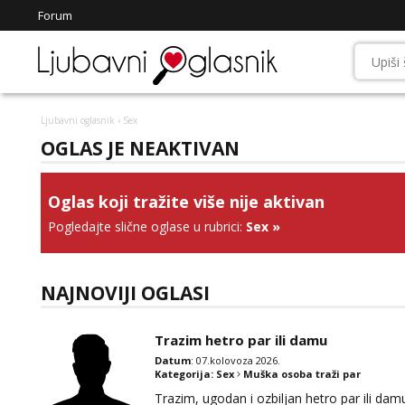
Forum
Ljubavni oglasnik
› Sex
OGLAS JE NEAKTIVAN
Oglas koji tražite više nije aktivan
Pogledajte slične oglase u rubrici:
Sex
»
NAJNOVIJI OGLASI
Trazim hetro par ili damu
Datum
: 07.kolovoza 2026.
Kategorija:
Sex
Muška osoba traži par
Trazim, ugodan i ozbiljan hetro par ili damu