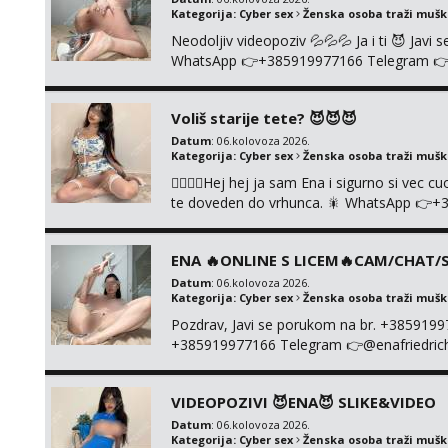
Kategorija:
Cyber sex
Ženska osoba traži muš
Neodoljiv videopoziv 💦💦💦 Ja i ti 😈 Jav
WhatsApp 👉+385919977166 Telegram 👉@en
+385919977166
Voliš starije tete? 😈😈😈
Datum
: 06.kolovoza 2026.
Kategorija:
Cyber sex
Ženska osoba traži muš
❤️‍🔥❤️‍🔥Hej hej ja sam Ena i sigurno si vec 
te doveden do vrhunca. 🎇 WhatsApp 👉+
ONLINE I NISTA UŽIVO!!!
ENA 🔥ONLINE S LICEM🔥CAM/CHAT/S
Datum
: 06.kolovoza 2026.
Kategorija:
Cyber sex
Ženska osoba traži muš
Pozdrav, Javi se porukom na br. +385919
+385919977166 Telegram 👉@enafriedrichki
kolegicama (Tina&Natali), razne kombinacij
videa seksa, pušenje, razne lokacije, suradn
VIDEOPOZIVI 😈ENA😈 SLIKE&VIDEO
NIŠTA UŽI...
Datum
: 06.kolovoza 2026.
Kategorija:
Cyber sex
Ženska osoba traži muš