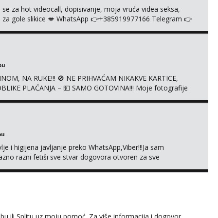
 se za hot videocall, dopisivanje, moja vruća videa seksa,
 te za gole slikice 💋 WhatsApp 👉+385919977166 Telegram 👉
ŠTA UŽIVO
bu
NOM, NA RUKE!!! 🚫 NE PRIHVAĆAM NIKAKVE KARTICE,
LIKE PLAĆANJA – 💵 SAMO GOTOVINA!!! Moje fotografije
mena za dopisivanja Za dogovor mi piši direktno na
agrađeno.
bu
je i higijena javljanje preko WhatsApp,Viber!!!Ja sam
no razni fetiši sve stvar dogovora otvoren za sve
 ili Splitu uz moju pomoć. Za više informacija i dogovor