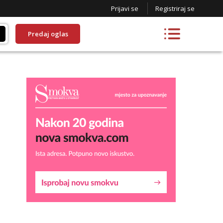
Prijavi se
Registriraj se
Predaj oglas
Lucija
Razgovaram :)