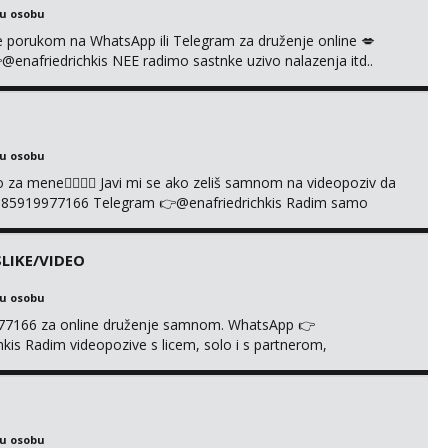
ku osobu
i se porukom na WhatsApp ili Telegram za druženje online 💋
afriedrichkis NEE radimo sastnke uzivo nalazenja itd..
ku osobu
cuo za mene❤️‍🔥❤️‍🔥 Javi mi se ako zeliš samnom na videopoziv da
385919977166 Telegram 👉@enafriedrichkis Radim samo
LIKE/VIDEO
ku osobu
977166 za online druženje samnom. WhatsApp 👉
s Radim videopozive s licem, solo i s partnerom,
e halteri, haljine, štikle, samostojeće itd. Nudim svakakva
je s kolegicama, fetiši.. Dopisivanje i slike također radim.
ku osobu