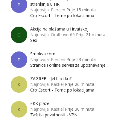
strankinje u HR
P
Najnovija: Piercen
Prije 15 minuta
Cro Escort - Teme po lokacijama
Akcija na plažama u Hrvatskoj
Najnovija: OralLover69
Prije 21 minuta
O
Sex
Smokva.com
Najnovija: Piercen
Prije 23 minuta
P
Stranice i online servisi za upoznavanje
ZAGREB - Jel bio tko?
Najnovija: Kastiel
Prije 26 minuta
K
Cro Escort - Teme po lokacijama
FKK plaže
Najnovija: Kastiel
Prije 30 minuta
K
Zaštita privatnosti - VPN