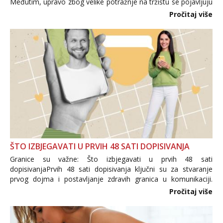
Međutim, upravo zbog velike potražnje na tržištu se pojavljuju
i brojni krivotvoreni proizvodi, nepouzdane internetske
Pročitaj više
trgovine te proizvodi nepoznatog podrijetla. ...
ŠTO IZBJEGAVATI U PRVIH 48 SATI DOPISIVANJA
Granice su važne: Što izbjegavati u prvih 48 sati
dopisivanjaPrvih 48 sati dopisivanja ključni su za stvaranje
prvog dojma i postavljanje zdravih granica u komunikaciji.
Važno je izbjeći prebrzo otkrivanje osobnih ili intimnih
Pročitaj više
informacija, jer nepoznata osoba još nije zaslužila to
povjerenje. Takođe...