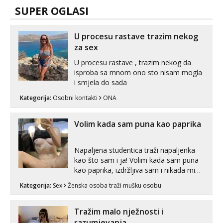
SUPER OGLASI
U procesu rastave trazim nekog
za sex
U procesu rastave , trazim nekog da
isproba sa mnom ono sto nisam mogla
i smjela do sada
Kategorija:
Osobni kontakti
ONA
Volim kada sam puna kao paprika
Napaljena studentica traži napaljenka
kao što sam i ja! Volim kada sam puna
kao paprika, izdržljiva sam i nikada mi
nije dosta seksa. Volim grubi seks i više
Kategorija:
Sex
Ženska osoba traži mušku osobu
puta dnevno bilo kad i bilo gdje zato se
javi što prije da me isprobaš Klikni na
link ispod i nadji me tamo, cekam te!
Tražim malo nježnosti i
razumjevanja