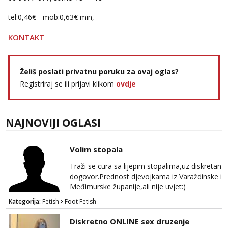
tel:0,46€ - mob:0,63€ min,
KONTAKT
Želiš poslati privatnu poruku za ovaj oglas?
Registriraj se ili prijavi klikom
ovdje
NAJNOVIJI OGLASI
Volim stopala
Traži se cura sa lijepim stopalima,uz diskretan
dogovor.Prednost djevojkama iz Varaždinske i
Međimurske županije,ali nije uvjet:)
Kategorija:
Fetish
Foot Fetish
Diskretno ONLINE sex druzenje