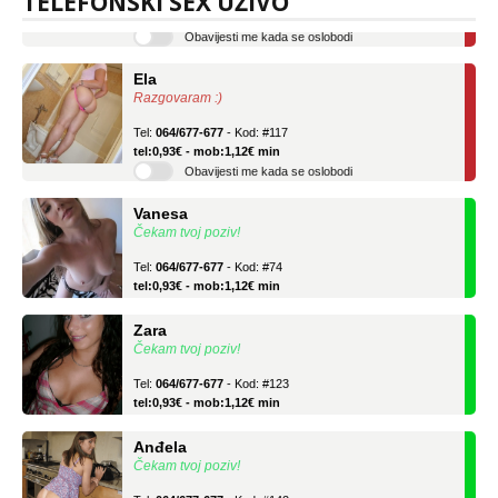
TELEFONSKI SEX UŽIVO
Obavijesti me kada se oslobodi
Ela
Razgovaram :)
Tel:
064/677-677
- Kod: #117
tel:0,93€ - mob:1,12€ min
Obavijesti me kada se oslobodi
Vanesa
Čekam tvoj poziv!
Tel:
064/677-677
- Kod: #74
tel:0,93€ - mob:1,12€ min
Zara
Čekam tvoj poziv!
Tel:
064/677-677
- Kod: #123
tel:0,93€ - mob:1,12€ min
Anđela
Čekam tvoj poziv!
Tel:
064/677-677
- Kod: #142