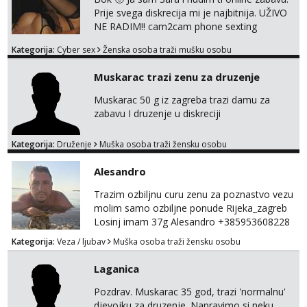
Prije svega diskrecija mi je najbitnija. UŽIVO
NE RADIM!! cam2cam phone sexting
squirting anal slike i videa razne igrice s
Kategorija:
Cyber sex
Ženska osoba traži mušku osobu
partnerom ili partnericom te naši porno
uradci. Javi se porukom na wapp i zakaži svoj
Muskarac trazi zenu za druzenje
termin. P.S. tražit ćeš me još 🫠💦
Muskarac 50 g iz zagreba trazi damu za
zabavu I druzenje u diskreciji
Kategorija:
Druženje
Muška osoba traži žensku osobu
Alesandro
Trazim ozbiljnu curu zenu za poznastvo vezu
molim samo ozbiljne ponude Rijeka_zagreb
Losinj imam 37g Alesandro +385953608228
💪💪
Kategorija:
Veza / ljubav
Muška osoba traži žensku osobu
Laganica
Pozdrav. Muskarac 35 god, trazi 'normalnu'
djevojku za druzenje. Napravimo si neku