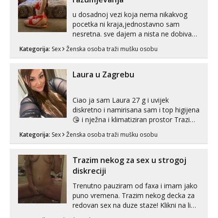
u dosadnoj vezi koja nema nikakvog
pocetka ni kraja,jednostavno sam
nesretna. sve dajem a nista ne dobivam
za uzvrat.trazim muskarca koji ce
Kategorija:
Sex
Ženska osoba traži mušku osobu
zadovoljiti moje potrebe,ne trazim puno
samo malo njeznosti i razumjevanja.
volim njezan seks i njezne poljupce po
Laura u Zagrebu
tijelu koji me jako pale,obozavam kad
muskar...
Ciao ja sam Laura 27 g i uvijek
diskretno i namirisana sam i top higijena
😘 i nježna i klimatiziran prostor Trazim
sex za nagradu Radim klasican sex
Kategorija:
Sex
Ženska osoba traži mušku osobu
Pusenje i gutanje sperme Erotsko rublje
imam uvijek Lizati me mozes i ljubiti po
tijelu Iskljucivo neradim analni !!! I
Trazim nekog za sex u strogoj
neljubim se Wha...
diskreciji
Trenutno pauziram od faxa i imam jako
puno vremena. Trazim nekog decka za
redovan sex na duze staze! Klikni na link
ispod i nadji me tamo, cekam te!