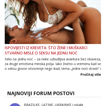
ISPOVIJESTI IZ KREVETA: ŠTO ŽENE I MUŠKARCI
STVARNO MISLE O SEKSU NA JEDNU NOĆ
Seks na jednu noć – za neke uzbudljiva avantura bez obaveza,
za druge emotivna minska polja. Iako živimo u vremenu kad se
o seksu govori otvorenije nego ikad, tema „jedne noći strasti“ i
dalje izaziva burne rasprave. Što zapravo misle žene, a što
Pročitaj više
muškarci? Jesu...
NAJNOVIJI FORUM POSTOVI
BRAZILKE, LATINE, UKRAINKE i ostale