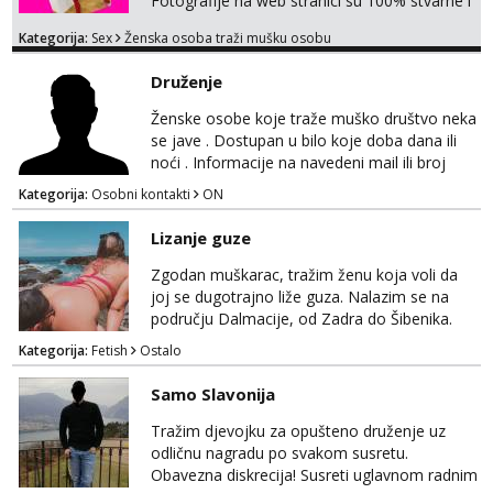
Fotografije na web stranici su 100% stvarne i
moje. ❤️ 🥰 stariji gospoda su također
Kategorija:
Sex
Ženska osoba traži mušku osobu
dobrodošli! Ali informacije ću vam poslati
samo putem WhatsAppa. ❗️❗️❗️ Samo u mom
Druženje
stanu; čista kupaonica i ručnici za vas prije ili
poslije masaže, nalazim se u centru grada. 🚫
Ženske osobe koje traže muško društvo neka
NE POZIVI ,❌️ NE SEXCAM, ❌️NE
se jave . Dostupan u bilo koje doba dana ili
SEXCHATTING🚫...
noći . Informacije na navedeni mail ili broj
mobitela.
Kategorija:
Osobni kontakti
ON
Lizanje guze
Zgodan muškarac, tražim ženu koja voli da
joj se dugotrajno liže guza. Nalazim se na
području Dalmacije, od Zadra do Šibenika.
Kategorija:
Fetish
Ostalo
Samo Slavonija
Tražim djevojku za opušteno druženje uz
odličnu nagradu po svakom susretu.
Obavezna diskrecija! Susreti uglavnom radnim