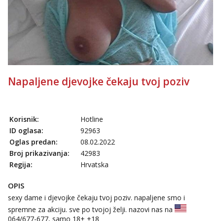
tel:0,93€ - mob:1,12€ min
Zara
Čekam tvoj poziv!
Tel:
064/677-677
- Kod: #123
tel:0,93€ - mob:1,12€ min
Anđela
Napaljene djevojke čekaju tvoj poziv
Čekam tvoj poziv!
Tel:
064/677-677
- Kod: #142
tel:0,93€ - mob:1,12€ min
Korisnik:
Hotline
Mira
ID oglasa:
92963
Čekam tvoj poziv!
Oglas predan:
08.02.2022
Tel:
064/677-677
- Kod: #72
Broj prikazivanja:
42983
tel:0,93€ - mob:1,12€ min
Regija:
Hrvatska
OPIS
sexy dame i djevojke čekaju tvoj poziv. napaljene smo i
spremne za akciju. sve po tvojoj želji. nazovi nas na
064/677-677
, samo 18+ +18