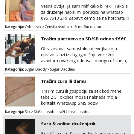
Vesna ovdje, ja sam milf kako bi rekli, i ako si
za druzenje napisi mi porukicu na whatsap
095 7513 219 Zabavit cemo se na hotchatu ili
videopozivu a saljem i gacice i gole slikice :)
Kategorija:
Cyber sex
Ženska osoba traži mušku osobu
NE UZIVO!
Tražim partnera za SD/SB odnos €€€€
Obrazovana, samostalna djevojka koja
upravo izlazi iz dugogodišnje veze želi
avanturu ovakvog odnosa i mnogo uživanja,
poklona, pažnje i putovanja. Moguća i
Kategorija:
Sugar Daddy
Sugar Daddies
poslovna saradnja ako nam se interesi
poklapaju. Mnogo senzualnosti i lijepe
Tražim curu ili damu
energije. Javite mi se sa opisom što opširnijim
jer od toga ovisi da li ću odgovoriti. Isključivo
Tražim curu ili gospodju za sex kod mene
tražim nekoga za duži vremenski period.
tebe ZG i okolica može i naknada moja
Naravno njegovanog i galantn...
kontakt WhatsApp SMS poziv
Kategorija:
Sex
Muška osoba traži žensku osobu
Sara & online druženja🫦
Bok 🙂 Ja sam Sara i nudim ti online zabavu.