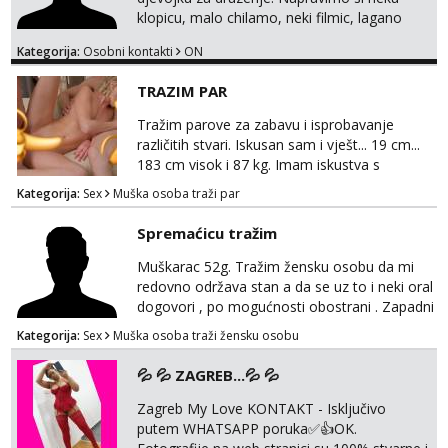
klopicu, malo chilamo, neki filmic, lagano
upoznavanje, bez obaveza. Izgled mi nije
Kategorija:
Osobni kontakti
ON
pretjerano bitan koliko iznutra. Bucke se
slobodno jave jer sam i sam takav. Medo
TRAZIM PAR
brundo xD Budi pristojna i dobra, za sve
ostale cemo lako. Zagreb.
Tražim parove za zabavu i isprobavanje
različitih stvari. Iskusan sam i vješt... 19 cm...
183 cm visok i 87 kg. Imam iskustva s
parovima, potpuno sam zdrava i njegovana, a
Kategorija:
Sex
Muška osoba traži par
privatnost je apsolutno najvažnija. Ozbiljni
parovi mogu me kontaktirati putem
Spremaćicu tražim
WhatsAppa ili Vibera. Samo ozbiljni parovi
trebaju slati poruke ili zvati. Blokiram one koji
Muškarac 52g. Tražim žensku osobu da mi
nisu ozbiljni.
redovno održava stan a da se uz to i neki oral
dogovori , po mogućnosti obostrani . Zapadni
dio Zagreba .Javiti se prvo porukom na
Kategorija:
Sex
Muška osoba traži žensku osobu
WhatsApp 0958634499
💦 💦 ZAGREB...💦 💦
Zagreb My Love KONTAKT - Isključivo
putem WHATSAPP poruka✅️👍OK.