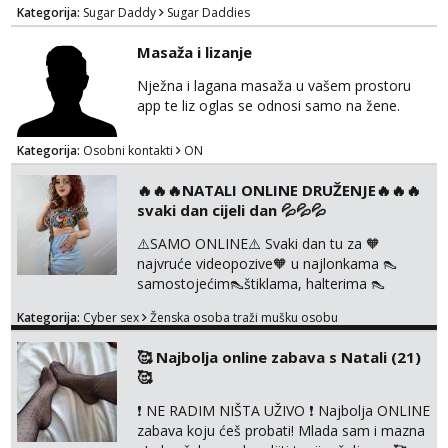
danima tijekom dana ali nije uvjet. Samo
Kategorija:
Sugar Daddy
Sugar Daddies
Slavonija. osmarios984@gmail.com
Masaža i lizanje
Nježna i lagana masaža u vašem prostoru
app te liz oglas se odnosi samo na žene.
Kategorija:
Osobni kontakti
ON
🔥🔥🔥NATALI ONLINE DRUŽENJE🔥🔥🔥
svaki dan cijeli dan 💦💦💦
⚠️SAMO ONLINE⚠️ Svaki dan tu za 🧡
najvruće videopozive🧡 u najlonkama 👠
samostojećim👠štiklama, halterima 👠
školarka👠 tajnica ili ostalo po željama i
Kategorija:
Cyber sex
Ženska osoba traži mušku osobu
dogovoru 🧡 Dopisivanja hot chat🧡 o
svakakvim fetišima, ulogama i seksi temama
🥰 Najbolja online zabava s Natali (21)
🧡 Videa🧡 solo squirt, razne anal igračke,
🥰
vibratori, s PARTNEROM, S KOLEGICAMA
lizanje, striptiz, footfetiši itd 🔞 ❣️Radim već
❗ NE RADIM NIŠTA UŽIVO ❗ Najbolja ONLINE
jako dugo, imam iskustva i više načina pla...
zabava koju ćeš probati! Mlada sam i mazna