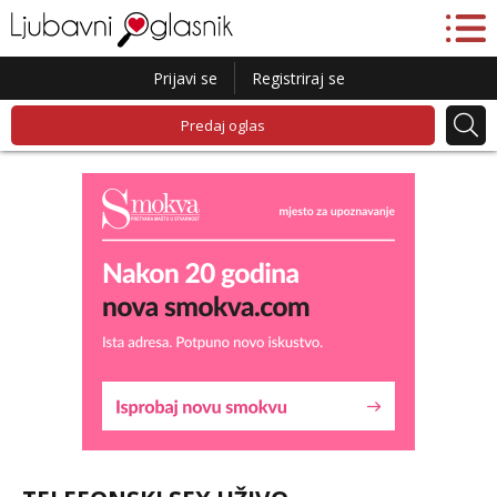
Prijavi se
Registriraj se
Predaj oglas
Lucija
Razgovaram :)
Tel:
064/677-677
- Kod: #136
tel:0,93€ - mob:1,12€ min