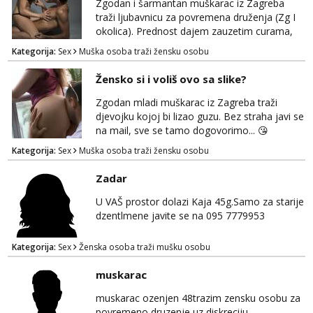
Zgodan i šarmantan muškarac iz Zagreba
Anđela
traži ljubavnicu za povremena druženja (Zg I
Čekam tvoj poziv!
okolica). Prednost dajem zauzetim curama,
jer vjerujem da im je diskrecija jako bitna kao
Tel:
064/677-677
- Kod: #142
Kategorija:
Sex
Muška osoba traži žensku osobu
i meni. Javite se na mail gdje možemo
tel:0,93€ - mob:1,12€ min
započeti razgovor... 💋
Žensko si i voliš ovo sa slike?
Mira
Čekam tvoj poziv!
Zgodan mladi muškarac iz Zagreba traži
djevojku kojoj bi lizao guzu. Bez straha javi se
Tel:
064/677-677
- Kod: #72
na mail, sve se tamo dogovorimo... 😘
tel:0,93€ - mob:1,12€ min
Kategorija:
Sex
Muška osoba traži žensku osobu
Zadar
U VAŠ prostor dolazi Kaja 45g.Samo za starije
dzentlmene javite se na 095 7779953
Kategorija:
Sex
Ženska osoba traži mušku osobu
muskarac
muskarac ozenjen 48trazim zensku osobu za
povremeno druzenje uz diskreciju