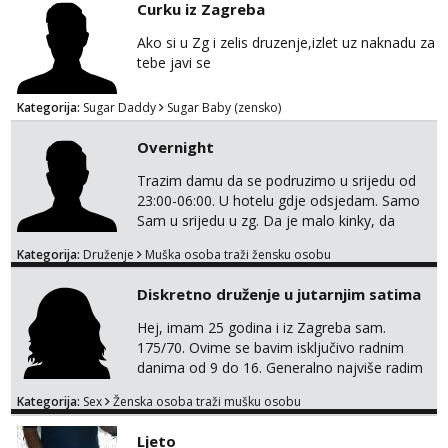
Curku iz Zagreba
Tel:
064/677-677
- Kod: #72
Ako si u Zg i zelis druzenje,izlet uz naknadu za
tel:0,93€ - mob:1,12€ min
tebe javi se
Liliana
Razgovaram :)
Kategorija:
Sugar Daddy
Sugar Baby (zensko)
Tel:
064/677-677
- Kod: #69
Overnight
tel:0,93€ - mob:1,12€ min
Obavijesti me kada se oslobodi
Trazim damu da se podruzimo u srijedu od
23:00-06:00. U hotelu gdje odsjedam. Samo
Kristina
Sam u srijedu u zg. Da je malo kinky, da
Razgovaram :)
izadje u susret sa nekim željicama . Da je
Učiteljica iz predgrađa traži...
Kategorija:
Druženje
Muška osoba traži žensku osobu
party friendly, naravno ako nema kemije ,
nema potrebe da se gubi vrijeme . Samo ako
Tel:
064/677-677
- Kod: #160
Diskretno druženje u jutarnjim satima
si ozbiljna. Javi se na email.
tel:0,93€ - mob:1,12€ min
Obavijesti me kada se oslobodi
Hej, imam 25 godina i iz Zagreba sam.
175/70. Ovime se bavim isključivo radnim
Monika
danima od 9 do 16. Generalno najviše radim
Razgovaram :)
GFE, tako da ako voliš lagana, opuštena
Kategorija:
Sex
Ženska osoba traži mušku osobu
Tel:
064/677-677
- Kod: #133
druženja u diskreciji, vjerovatno ćemo si
tel:0,93€ - mob:1,12€ min
pasati. Preferiram dugoročna druženja
Ljeto
Obavijesti me kada se oslobodi
također, nisam zainteresirana za one and