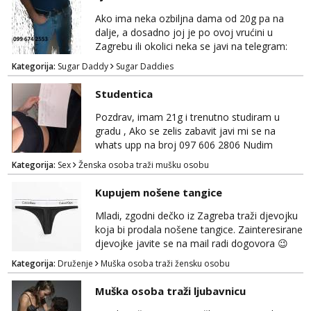
done susrete. Ako se nalaziš u ovome, javi
Ako ima neka ozbiljna dama od 20g pa na
Alisa
mi se na WhatsApp sa nečime o sebi i tome
dalje, a dosadno joj je po ovoj vrućini u
Razgovaram :)
što voliš seksualno za daljnji d...
Zagrebu ili okolici neka se javi na telegram:
Tel:
064/677-677
- Kod: #106
Bozt_8 ili na viber 099 674 2553.
Kategorija:
Sugar Daddy
Sugar Daddies
tel:0,93€ - mob:1,12€ min
Obavijesti me kada se oslobodi
Studentica
Žana
Pozdrav, imam 21g i trenutno studiram u
Čekam tvoj poziv!
gradu , Ako se zelis zabavit javi mi se na
Tel:
064/677-677
- Kod: #135
whats upp na broj 097 606 2806 Nudim
tel:0,93€ - mob:1,12€ min
razme vrste zabave uzivo i online
Kategorija:
Sex
Ženska osoba traži mušku osobu
Anita
Čekam tvoj poziv!
Kupujem nošene tangice
Tel:
064/677-677
- Kod: #87
Mladi, zgodni dečko iz Zagreba traži djevojku
tel:0,93€ - mob:1,12€ min
koja bi prodala nošene tangice. Zainteresirane
djevojke javite se na mail radi dogovora 😉
Zara
Čekam tvoj poziv!
Kategorija:
Druženje
Muška osoba traži žensku osobu
Tel:
064/677-677
- Kod: #123
Muška osoba traži ljubavnicu
tel:0,93€ - mob:1,12€ min