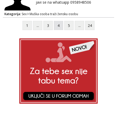
javi se na whatsapp 0958948506
Kategorija:
Sex
Muška osoba traži žensku osobu
1
...
3
4
5
...
24