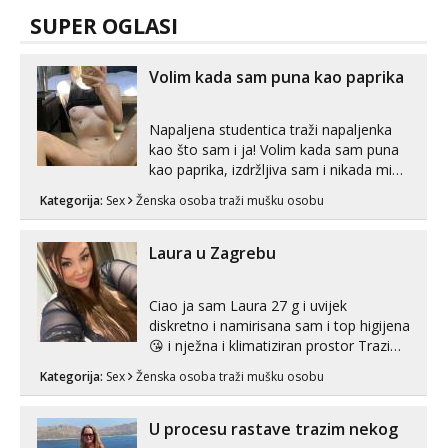
SUPER OGLASI
Volim kada sam puna kao paprika
Napaljena studentica traži napaljenka
kao što sam i ja! Volim kada sam puna
kao paprika, izdržljiva sam i nikada mi
nije dosta seksa. Volim grubi seks i više
Kategorija:
Sex
Ženska osoba traži mušku osobu
puta dnevno bilo kad i bilo gdje zato se
javi što prije da me isprobaš Klikni na
link ispod i nadji me tamo, cekam te!
Laura u Zagrebu
Ciao ja sam Laura 27 g i uvijek
diskretno i namirisana sam i top higijena
😘 i nježna i klimatiziran prostor Trazim
sex za nagradu Radim klasican sex
Kategorija:
Sex
Ženska osoba traži mušku osobu
Pusenje i gutanje sperme Erotsko rublje
imam uvijek Lizati me mozes i ljubiti po
tijelu Iskljucivo neradim analni !!! I
U procesu rastave trazim nekog
neljubim se Wha...