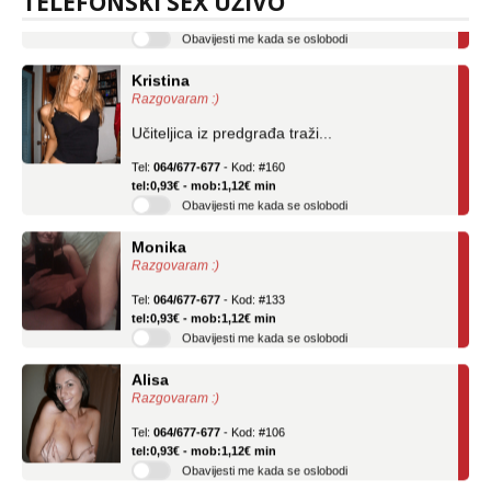
TELEFONSKI SEX UŽIVO
tel:0,93€ - mob:1,12€ min
Obavijesti me kada se oslobodi
Kristina
Razgovaram :)
Učiteljica iz predgrađa traži...
Tel:
064/677-677
- Kod: #160
tel:0,93€ - mob:1,12€ min
Obavijesti me kada se oslobodi
Monika
Razgovaram :)
Tel:
064/677-677
- Kod: #133
tel:0,93€ - mob:1,12€ min
Obavijesti me kada se oslobodi
Alisa
Razgovaram :)
Tel:
064/677-677
- Kod: #106
tel:0,93€ - mob:1,12€ min
Obavijesti me kada se oslobodi