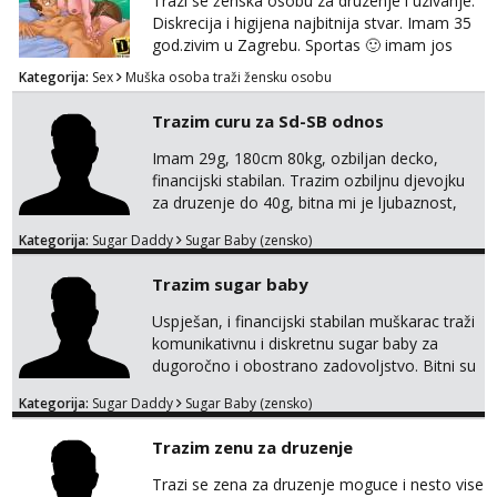
Trazi se ženska osobu za druzenje i uzivanje.
Diskrecija i higijena najbitnija stvar. Imam 35
god.zivim u Zagrebu. Sportas 🙂 imam jos
kondicije 🤣 Za sve informacije i dogovore na
Kategorija:
Sex
Muška osoba traži žensku osobu
mail I molim samo ozbiljne i zainteresirane
😉!! I molim takoder da se ne javljaju muski!!!
Trazim curu za Sd-SB odnos
Pozdrav
Imam 29g, 180cm 80kg, ozbiljan decko,
financijski stabilan. Trazim ozbiljnu djevojku
za druzenje do 40g, bitna mi je ljubaznost,
kemija, atraktivnost. Molim da mi se
Kategorija:
Sugar Daddy
Sugar Baby (zensko)
predstavis sa opisom i slikom, o nagradi
mozemo preko emaila pricat.
Trazim sugar baby
Uspješan, i financijski stabilan muškarac traži
komunikativnu i diskretnu sugar baby za
dugoročno i obostrano zadovoljstvo. Bitni su
mi kemija, povjerenje, diskrecija i jasan
Kategorija:
Sugar Daddy
Sugar Baby (zensko)
dogovor bez komplikacija. Nagrada
financijska se podrazumjeva. Ako znaš što
Trazim zenu za druzenje
želiš – javi se privatno s kratkim opisom i
fotografijom.
Trazi se zena za druzenje moguce i nesto vise