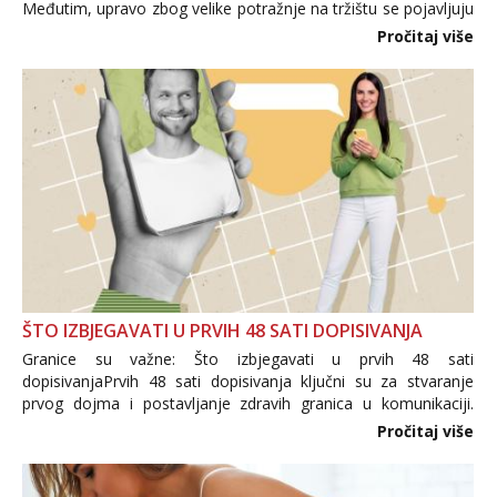
Međutim, upravo zbog velike potražnje na tržištu se pojavljuju
i brojni krivotvoreni proizvodi, nepouzdane internetske
Pročitaj više
trgovine te proizvodi nepoznatog podrijetla. ...
ŠTO IZBJEGAVATI U PRVIH 48 SATI DOPISIVANJA
Granice su važne: Što izbjegavati u prvih 48 sati
dopisivanjaPrvih 48 sati dopisivanja ključni su za stvaranje
prvog dojma i postavljanje zdravih granica u komunikaciji.
Važno je izbjeći prebrzo otkrivanje osobnih ili intimnih
Pročitaj više
informacija, jer nepoznata osoba još nije zaslužila to
povjerenje. Takođe...