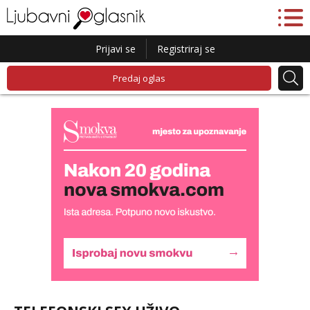
Prijavi se
Registriraj se
Predaj oglas
Liliana
Razgovaram :)
Tel:
064/677-677
- Kod: #69