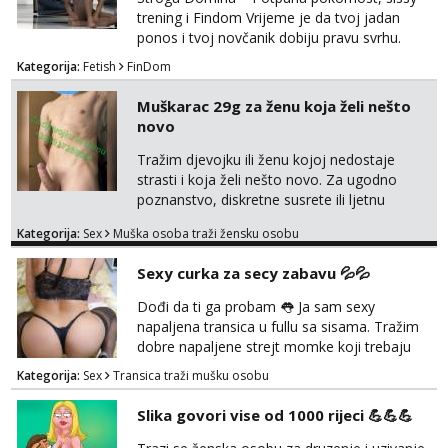
potpunim psiholo...
trening i Findom Vrijeme je da tvoj jadan
ponos i tvoj novčanik dobiju pravu svrhu.
Inteligentna, hladna i beskompromisna
Kategorija:
Fetish
FinDom
Domina preuzima potpunu kontrolu nad
tvojim umom i financijama. Zanimaju me
Muškarac 29g za ženu koja želi nešto
isključivo ozbiljni, solventni i poslušni subovi
novo
koji žude za strogim zapovijedima, sissy
transformacijom (rublje, elegancija) i
Tražim djevojku ili ženu kojoj nedostaje
potpunim psihološkim treni...
strasti i koja želi nešto novo. Za ugodno
poznanstvo, diskretne susrete ili ljetnu
avanturu. U dobroj sam formi vrlo izdržljiv i
Kategorija:
Sex
Muška osoba traži žensku osobu
uredan. Slobodna ili zauzeta, dobrodošla. Prvi
kontakt porukom whatsapp, viber ili SMS,
Sexy curka za secy zabavu 💦💦
kasnije može poziv. Sl. Brod moj prostor
Zagreb i ostatak Hrvatske mobilan !
Dođi da ti ga probam 👅 Ja sam sexy
𝗡𝗮𝗽𝗼𝗺𝗲𝗻𝗮 tražim samo žene...
napaljena transica u fullu sa sisama. Tražim
dobre napaljene strejt momke koji trebaju
diskretno pražnjenje kite. Samo za dobre
Kategorija:
Sex
Transica traži mušku osobu
frajere koji drže do sebe. Imaj neku sliku.
Pozivi i poruke bez slike - nema odgovora.
Slika govori vise od 1000 rijeci 💪💪💪
Pojebi me Poruke WhatsApp: 0998667649