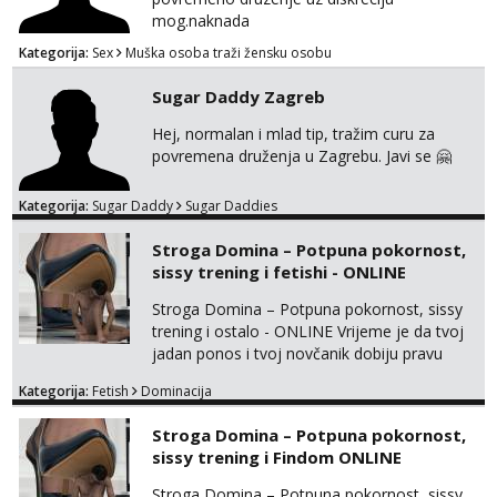
mog.naknada
Kategorija:
Sex
Muška osoba traži žensku osobu
Sugar Daddy Zagreb
Hej, normalan i mlad tip, tražim curu za
povremena druženja u Zagrebu. Javi se 🤗
Kategorija:
Sugar Daddy
Sugar Daddies
Stroga Domina – Potpuna pokornost,
sissy trening i fetishi - ONLINE
Stroga Domina – Potpuna pokornost, sissy
trening i ostalo - ONLINE Vrijeme je da tvoj
jadan ponos i tvoj novčanik dobiju pravu
svrhu. Inteligentna, hladna i beskompromisna
Kategorija:
Fetish
Dominacija
Domina preuzima potpunu kontrolu nad
tvojim umom i financijama. Zanimaju me
Stroga Domina – Potpuna pokornost,
isključivo ozbiljni, solventni i poslušni subovi
sissy trening i Findom ONLINE
koji žude za strogim zapovijedima, sissy
transformacijom (rublje, elegancija) i
Stroga Domina – Potpuna pokornost, sissy