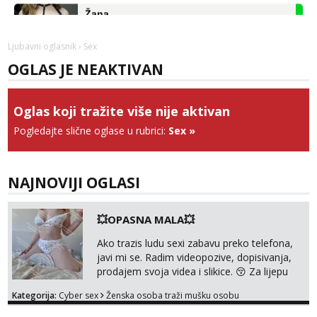
Žana
Čekam tvoj poziv!
Tel:
064/677-677
- Kod: #135
Ljubavni oglasnik
› Sex
tel:0,93€ - mob:1,12€ min
OGLAS JE NEAKTIVAN
Anita
Čekam tvoj poziv!
Oglas koji tražite više nije aktivan
Tel:
064/677-677
- Kod: #87
tel:0,93€ - mob:1,12€ min
Pogledajte slične oglase u rubrici:
Sex
»
Zara
Čekam tvoj poziv!
NAJNOVIJI OGLASI
Tel:
064/677-677
- Kod: #123
tel:0,93€ - mob:1,12€ min
💥OPASNA MALA💥
Anđela
Čekam tvoj poziv!
Ako trazis ludu sexi zabavu preko telefona,
javi mi se. Radim videopozive, dopisivanja,
Tel:
064/677-677
- Kod: #142
prodajem svoja videa i slikice. 😚 Za lijepu
tel:0,93€ - mob:1,12€ min
suradnju javi mi se porukom na Whatsupp,
Kategorija:
Cyber sex
Ženska osoba traži mušku osobu
Viber ili Telegram. +385 91 723 0045
Mira
Čekam tvoj poziv!