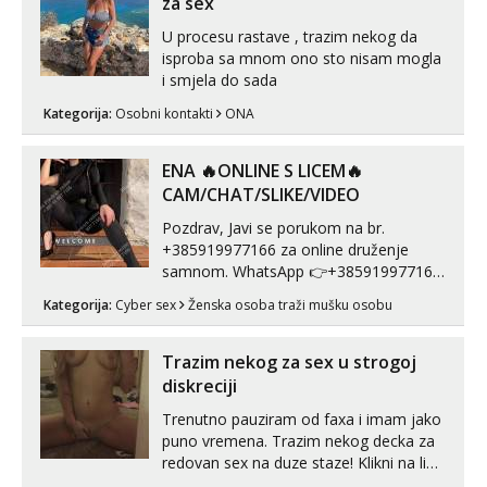
za sex
U procesu rastave , trazim nekog da
isproba sa mnom ono sto nisam mogla
i smjela do sada
Kategorija:
Osobni kontakti
ONA
ENA 🔥ONLINE S LICEM🔥
CAM/CHAT/SLIKE/VIDEO
Pozdrav, Javi se porukom na br.
+385919977166 za online druženje
samnom. WhatsApp 👉+385919977166
Telegram 👉@enafriedrichkis Radim
Kategorija:
Cyber sex
Ženska osoba traži mušku osobu
videopozive s licem, solo i s partnerom,
kolegicama (Tina&Natali), razne
kombinacije halteri, haljine, štikle,
Trazim nekog za sex u strogoj
samostojeće itd. Nudim svakakva videa
diskreciji
seksa, puš...
Trenutno pauziram od faxa i imam jako
puno vremena. Trazim nekog decka za
redovan sex na duze staze! Klikni na link
ispod i nadji me tamo, cekam te!