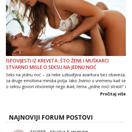
ISPOVIJESTI IZ KREVETA: ŠTO ŽENE I MUŠKARCI
STVARNO MISLE O SEKSU NA JEDNU NOĆ
Seks na jednu noć – za neke uzbudljiva avantura bez obaveza,
za druge emotivna minska polja. Iako živimo u vremenu kad se
o seksu govori otvorenije nego ikad, tema „jedne noći strasti“ i
dalje izaziva burne rasprave. Što zapravo misle žene, a što
Pročitaj više
muškarci? Jesu...
NAJNOVIJI FORUM POSTOVI
ZAGREB - Iskustva & recenzije