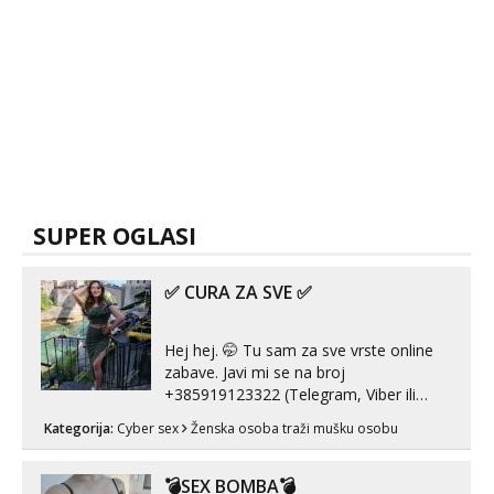
SUPER OGLASI
✅ CURA ZA SVE ✅
Hej hej. 🤭 Tu sam za sve vrste online
zabave. Javi mi se na broj
+385919123322 (Telegram, Viber ili
Whatsapp). 🤙 NE javljaj se na uzivo.
Kategorija:
Cyber sex
Ženska osoba traži mušku osobu
Hvala.
💣SEX BOMBA💣