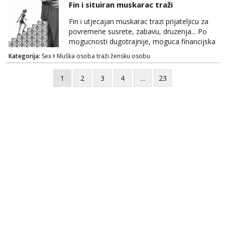
Fin i situiran muskarac traži
Fin i utjecajan muskarac trazi prijateljicu za
povremene susrete, zabavu, druzenja... Po
mogucnosti dugotrajnije, moguca financijska
potpora!
Kategorija:
Sex
Muška osoba traži žensku osobu
1
2
3
4
...
23