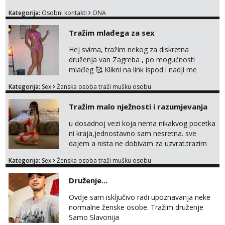
Kategorija:
Osobni kontakti
ONA
Tražim mlađega za sex
Hej svima, tražim nekog za diskretna
druženja van Zagreba , po mogućnosti
mlađeg 🥰 Klikni na link ispod i nadji me
tamo, cekam te!
Kategorija:
Sex
Ženska osoba traži mušku osobu
Tražim malo nježnosti i razumjevanja
u dosadnoj vezi koja nema nikakvog pocetka
ni kraja,jednostavno sam nesretna. sve
dajem a nista ne dobivam za uzvrat.trazim
muskarca koji ce zadovoljiti moje potrebe,ne
Kategorija:
Sex
Ženska osoba traži mušku osobu
trazim puno samo malo njeznosti i
razumjevanja. volim njezan seks i njezne
Druženje...
poljupce po tijelu koji me jako
pale,obozavam kad muskarac preuzme
Ovdje sam isključivo radi upoznavanja neke
kontrolu . javi se :) Klikni na link ispod i nadji
normalne ženske osobe. Tražim druženje
me tamo, cekam te!
Samo Slavonija