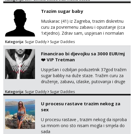
na link ispod i nadji me tamo, cekam te!
Trazim sugar baby
Muskarac (41) iz Zagreba, trazim diskretnu
curu za povremenu zabavu i opustanje (cca
1xtjedno). Zdrav sam, uspjesan i normalan
muskarca koji je spreman financijski cijeniti
Kategorija:
Sugar Daddy
Sugar Daddies
tvoje vrijeme i trud. Ako smatras da imas sto
ponuditi, javi se s par rijeci o sebi, tome sto
Financirao bi djevojku sa 3000 EUR/mj
trazis/ocekujes i fotkama na; Telegram
❤️ VIP Tretman
@GentAnte WA 0955812207
Uspješan i ozbiljan poduzetnik 37god tražim
sugar babby na duže staze. Tražim curu za
druženje, zabavu, izlaske, putovanja i druge
lijepe stvari na obostranu korist. Ako si
Kategorija:
Sugar Daddy
Sugar Daddies
otvorena, komunikativna, zgodna i atraktivna
javi se na moj email:
U procesu rastave trazim nekog za
markodalic37@gmail.com
sex
U procesu rastave , trazim nekog da isproba
sa mnom ono sto nisam mogla i smjela do
sada