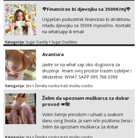
🌹Financirao bi djevojku sa 3500€/mj🌹
Uspješan poduzetnik financirao bi atraktivnu
mladu djevojku sa 3500€ mjesečno. Kontakt
na whatsapp ili email
Kategorija:
Sugar Daddy
Sugar Daddies
Avantura
Javite se na what sap oko dogovora za
druzenje. Imam svoj prostor trazim ozbiljne i
dikskretne. WHAT SAPP 095 766 0399
Kategorija:
Sex
Ženska osoba traži mušku osobu
Želim da upoznam muškarca za dobar
provod 💋🌺
Volim šetnje prirodom i uživati u svakom
danu svog života. Ja sam vrlo pozitivna žena i
želim da upoznam muškarca za dobar
provod, naravno može i nešto više.💋🌺 Klikni
Kategorija:
Sex
Ženska osoba traži mušku osobu