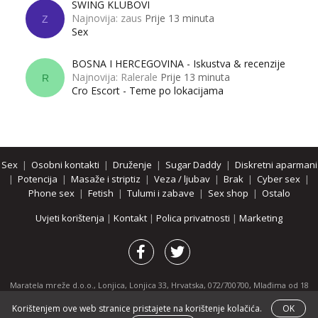
SWING KLUBOVI
Najnovija: zaus
Prije 13 minuta
Z
Sex
BOSNA I HERCEGOVINA - Iskustva & recenzije
Najnovija: Ralerale
Prije 13 minuta
R
Cro Escort - Teme po lokacijama
Sex
|
Osobni kontakti
|
Druženje
|
Sugar Daddy
|
Diskretni aparmani
|
Potencija
|
Masaže i striptiz
|
Veza / ljubav
|
Brak
|
Cyber sex
|
Phone sex
|
Fetish
|
Tulumi i zabave
|
Sex shop
|
Ostalo
Uvjeti korištenja
|
Kontakt
|
Polica privatnosti
|
Marketing
Maratela mreže d.o.o., Lonjica, Lonjica 33, Hrvatska, 072/700700, Mlađima od 18
godina zabranjeno je pregledavanje stranice i svih njenih dijelova.
Korištenjem ove web stranice pristajete na korištenje kolačića.
OK
Partnerski portali:
osobnikontakti.com
|
hotline.hr
|
ThePornDude.com