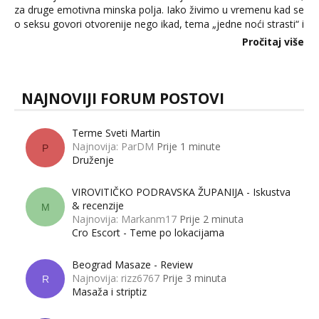
za druge emotivna minska polja. Iako živimo u vremenu kad se
o seksu govori otvorenije nego ikad, tema „jedne noći strasti“ i
dalje izaziva burne rasprave. Što zapravo misle žene, a što
Pročitaj više
muškarci? Jesu...
NAJNOVIJI FORUM POSTOVI
Terme Sveti Martin
Najnovija: ParDM
Prije 1 minute
P
Druženje
VIROVITIČKO PODRAVSKA ŽUPANIJA - Iskustva
& recenzije
M
Najnovija: Markanm17
Prije 2 minuta
Cro Escort - Teme po lokacijama
Beograd Masaze - Review
Najnovija: rizz6767
Prije 3 minuta
R
Masaža i striptiz