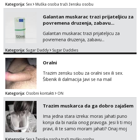
Kategorija:
Sex
Muška osoba traži žensku osobu
Galantan muskarac trazi prijateljicu za
povremena druzenja, zabavu...
Galantan muskarac trazi prijateljicu za
povremena druzenja, zabavu...
Kategorija:
Sugar Daddy
Sugar Daddies
Oralni
Trazim zensku sobu za oralni sex ili sex.
Šibenik ili dalmacija Javi se na mail
Kategorija:
Osobni kontakti
ON
Trazim muskarca da ga dobro zajašem
Ima jedna stara izreka: moras jahati puno
konja da bi nasla onog pravoga. Jesi li ti moj
pravi, ili te samo moram jahati? Onaj moj
bivsi je bio samo konj hahahahah Klikni niže
Kategorija:
Sex
Ženska osoba traži mušku osobu