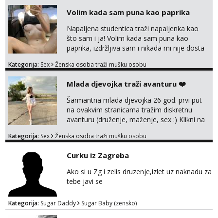
Volim kada sam puna kao paprika
Napaljena studentica traži napaljenka kao
što sam i ja! Volim kada sam puna kao
paprika, izdržljiva sam i nikada mi nije dosta
seksa. Volim grubi seks i više puta dnevno
Kategorija:
Sex
Ženska osoba traži mušku osobu
bilo kad i bilo gdje zato se javi što prije da
me isprobaš Klikni na link ispod i nadji me
Mlada djevojka traži avanturu ❤️
tamo, cekam te!
Šarmantna mlada djevojka 26 god. prvi put
na ovakvim stranicama tražim diskretnu
avanturu (druženje, maženje, sex :) Klikni na
link ispod i nadji me tamo, cekam te!
Kategorija:
Sex
Ženska osoba traži mušku osobu
Curku iz Zagreba
Ako si u Zg i zelis druzenje,izlet uz naknadu za
tebe javi se
Kategorija:
Sugar Daddy
Sugar Baby (zensko)