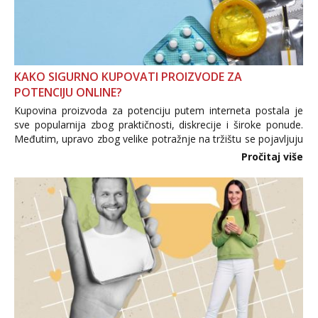
KAKO SIGURNO KUPOVATI PROIZVODE ZA
POTENCIJU ONLINE?
Kupovina proizvoda za potenciju putem interneta postala je
sve popularnija zbog praktičnosti, diskrecije i široke ponude.
Međutim, upravo zbog velike potražnje na tržištu se pojavljuju
i brojni krivotvoreni proizvodi, nepouzdane internetske
Pročitaj više
trgovine te proizvodi nepoznatog podrijetla. ...