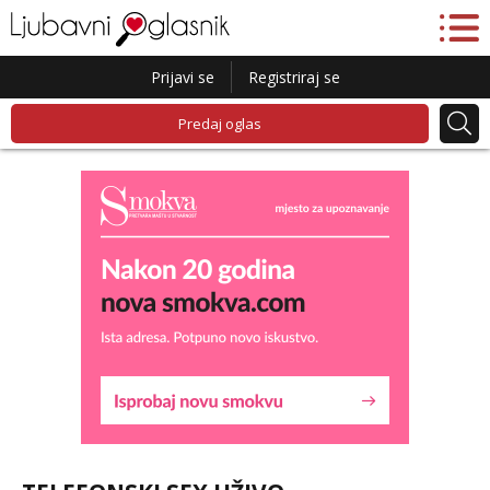
Prijavi se
Registriraj se
Predaj oglas
Daria
Razgovaram :)
Tel:
064/677-677
- Kod: #75