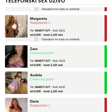
TELEFONSKI SEX UŽIVO
tel:0,93€ - mob:1,12€ min
Obavijesti me kada se oslobodi
Margareta
Razgovaram :)
Tel:
064/677-677
- Kod: #121
tel:0,93€ - mob:1,12€ min
Obavijesti me kada se oslobodi
Zara
Čekam tvoj poziv!
Tel:
064/677-677
- Kod: #123
tel:0,93€ - mob:1,12€ min
Anđela
Čekam tvoj poziv!
Tel:
064/677-677
- Kod: #142
tel:0,93€ - mob:1,12€ min
Daria
Razgovaram :)
Tel:
064/677-677
- Kod: #75