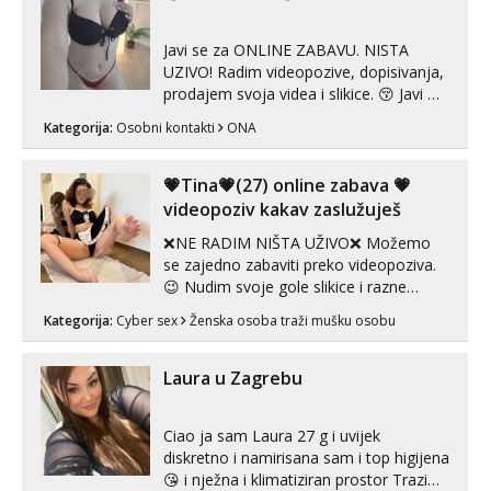
Javi se za ONLINE ZABAVU. NISTA
UZIVO! Radim videopozive, dopisivanja,
prodajem svoja videa i slikice. 😚 Javi mi
se porukom na Whatsupp, Viber ili
Kategorija:
Osobni kontakti
ONA
Telegram. +385 91 723 0045
💗Tina💗(27) online zabava 💗
videopoziv kakav zaslužuješ
❌NE RADIM NIŠTA UŽIVO❌ Možemo
se zajedno zabaviti preko videopoziva.
😉 Nudim svoje gole slikice i razne
videouradke. 🤩 Za online zabavu pošalji
Kategorija:
Cyber sex
Ženska osoba traži mušku osobu
poruku na Whatsapp, Telegram ili Viber.
😎 +385 91 912 3322 Za provjeru moje
autentičnosti možeš me vidjeti na
Laura u Zagrebu
videopozivu. 😉 S vama sam vec 5 ...
Ciao ja sam Laura 27 g i uvijek
diskretno i namirisana sam i top higijena
😘 i nježna i klimatiziran prostor Trazim