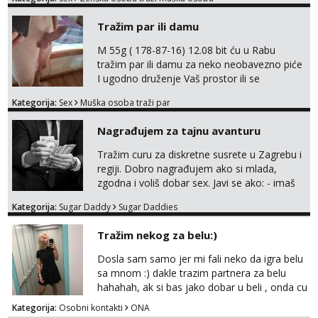
na sexdater link i javi mi se tamo....
Tražim par ili damu
M 55g ( 178-87-16) 12.08 bit ću u Rabu
tražim par ili damu za neko neobavezno piće
I ugodno druženje Vaš prostor ili se
odvezemo gumenjakom na nekoj osamoj
Kategorija:
Sex
Muška osoba traži par
plaži na noćno kupanje Kontakt
trata.vrh@gmail.com
Nagrađujem za tajnu avanturu
Tražim curu za diskretne susrete u Zagrebu i
regiji. Dobro nagrađujem ako si mlada,
zgodna i voliš dobar sex. Javi se ako: - imaš
do 25 godina - imaš do 65 kg - imaš dugu
Kategorija:
Sugar Daddy
Sugar Daddies
kosu - se dobro ljubiš - si fleksibilna s
vremenom (jer ga nemam previše) i
Tražim nekog za belu:)
dostupna radnim danom (vikendi i noći su za
obitelj) - vodiš brigu o zdravlju i koristiš
Dosla sam samo jer mi fali neko da igra belu
zaštitu Ne javljajte se: - debele - frajeri i
sa mnom :) dakle trazim partnera za belu
paro...
hahahah, ak si bas jako dobar u beli , onda cu
razmislit za dalje Klikni na link ispod i nadji me
Kategorija:
Osobni kontakti
ONA
tamo, cekam te!