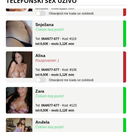
TELEFONSKI SEX UŽIVO
Tel:
064/677-677
- Kod: #69
tel:0,93€ - mob:1,12€ min
Obavijesti me kada se oslobodi
Snježana
Čekam tvoj poziv!
Tel:
064/677-677
- Kod: #119
tel:0,93€ - mob:1,12€ min
Alisa
Razgovaram :)
Tel:
064/677-677
- Kod: #106
tel:0,93€ - mob:1,12€ min
Obavijesti me kada se oslobodi
Zara
Čekam tvoj poziv!
Tel:
064/677-677
- Kod: #123
tel:0,93€ - mob:1,12€ min
Anđela
Čekam tvoj poziv!