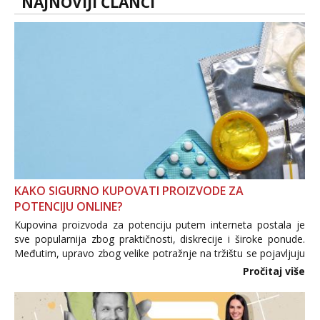
NAJNOVIJI ČLANCI
KAKO SIGURNO KUPOVATI PROIZVODE ZA
POTENCIJU ONLINE?
Kupovina proizvoda za potenciju putem interneta postala je
sve popularnija zbog praktičnosti, diskrecije i široke ponude.
Međutim, upravo zbog velike potražnje na tržištu se pojavljuju
i brojni krivotvoreni proizvodi, nepouzdane internetske
Pročitaj više
trgovine te proizvodi nepoznatog podrijetla. ...