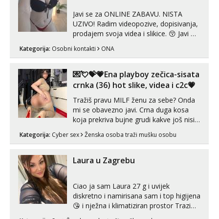
Javi se za ONLINE ZABAVU. NISTA
UZIVO! Radim videopozive, dopisivanja,
prodajem svoja videa i slikice. 😚 Javi mi
se porukom na Whatsupp, Viber ili
Kategorija:
Osobni kontakti
ONA
Telegram. +385 91 723 0045
💌💘💝💗Ena playboy zečica-sisata
crnka (36) hot slike, videa i c2c💗
Tražiš pravu MILF ženu za sebe? Onda
mi se obavezno javi. Crna duga kosa
koja prekriva bujne grudi kakve još nisi
vidio, čista ŠESTICA! A usne? O usnama
Kategorija:
Cyber sex
Ženska osoba traži mušku osobu
bolje da ni ne pričam. Prave pune usne
koje će ti se urezati u pamćenje, jer
vjeruj mi, takve još nisi vidio. Uvijek sam
Laura u Zagrebu
spremna za ONLOINE zabavu...
Ciao ja sam Laura 27 g i uvijek
diskretno i namirisana sam i top higijena
😘 i nježna i klimatiziran prostor Trazim
sex za nagradu Radim klasican sex