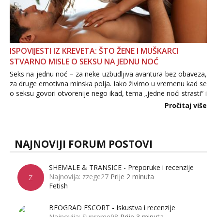
ISPOVIJESTI IZ KREVETA: ŠTO ŽENE I MUŠKARCI
STVARNO MISLE O SEKSU NA JEDNU NOĆ
Seks na jednu noć – za neke uzbudljiva avantura bez obaveza,
za druge emotivna minska polja. Iako živimo u vremenu kad se
o seksu govori otvorenije nego ikad, tema „jedne noći strasti“ i
dalje izaziva burne rasprave. Što zapravo misle žene, a što
Pročitaj više
muškarci? Jesu...
NAJNOVIJI FORUM POSTOVI
SHEMALE & TRANSICE - Preporuke i recenzije
Najnovija: zzege27
Prije 2 minuta
Z
Fetish
BEOGRAD ESCORT - Iskustva i recenzije
Najnovija: Supreme98
Prije 3 minuta