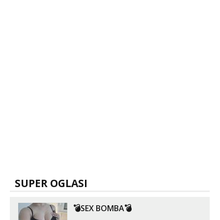
Tel:
064/677-677
- Kod: #123
tel:0,93€ - mob:1,12€ min
Anđela
Čekam tvoj poziv!
Tel:
064/677-677
- Kod: #142
tel:0,93€ - mob:1,12€ min
SUPER OGLASI
💣SEX BOMBA💣