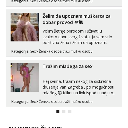
Kategorija:
Sex
Ženska osoba traži mušku osobu
Pusenje i gutanje sperme Erotsko rublje
imam uvijek Lizati me mozes i ljubiti po
tijelu Iskljucivo neradim analni !!! I
Želim da upoznam muškarca za
neljubim se Wha...
dobar provod 💋🌺
Volim šetnje prirodom i uživati u
svakom danu svog života. Ja sam vrlo
pozitivna žena i želim da upoznam
muškarca za dobar provod, naravno
Kategorija:
Sex
Ženska osoba traži mušku osobu
može i nešto više.💋🌺 Klikni na link
ispod i nadji me tamo, cekam te!
Tražim mlađega za sex
Hej svima, tražim nekog za diskretna
druženja van Zagreba , po mogućnosti
mlađeg 🥰 Klikni na link ispod i nadji me
tamo, cekam te!
Kategorija:
Sex
Ženska osoba traži mušku osobu