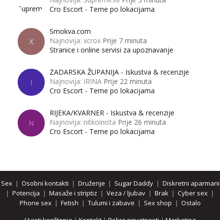
Cro Escort - Teme po lokacijama
Smokva.com
Najnovija: xcrox
Prije 7 minuta
X
Stranice i online servisi za upoznavanje
ZADARSKA ŽUPANIJA - Iskustva & recenzije
Najnovija: IRINA
Prije 22 minuta
I
Cro Escort - Teme po lokacijama
RIJEKA/KVARNER - Iskustva & recenzije
Najnovija: nitkoinista
Prije 26 minuta
N
Cro Escort - Teme po lokacijama
Sex
|
Osobni kontakti
|
Druženje
|
Sugar Daddy
|
Diskretni aparmani
|
Potencija
|
Masaže i striptiz
|
Veza / ljubav
|
Brak
|
Cyber sex
|
Phone sex
|
Fetish
|
Tulumi i zabave
|
Sex shop
|
Ostalo