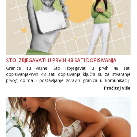
ŠTO IZBJEGAVATI U PRVIH 48 SATI DOPISIVANJA
Granice su važne: Što izbjegavati u prvih 48 sati
dopisivanjaPrvih 48 sati dopisivanja ključni su za stvaranje
prvog dojma i postavljanje zdravih granica u komunikaciji.
Važno je izbjeći prebrzo otkrivanje osobnih ili intimnih
Pročitaj više
informacija, jer nepoznata osoba još nije zaslužila to
povjerenje. Takođe...