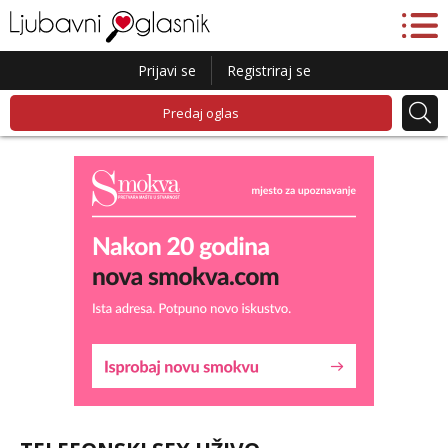
Prijavi se
Registriraj se
Predaj oglas
Liliana
Razgovaram :)