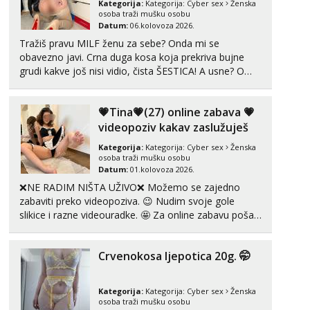
Kategorija:
Kategorija:
Cyber sex
Ženska
Čekam tvoj poziv!
osoba traži mušku osobu
Datum:
06.kolovoza 2026.
Tel:
064/677-677
- Kod: #135
Tražiš pravu MILF ženu za sebe? Onda mi se
tel:0,93€ - mob:1,12€ min
obavezno javi. Crna duga kosa koja prekriva bujne
grudi kakve još nisi vidio, čista ŠESTICA! A usne? O
Ivančica
Čekam tvoj poziv!
usnama bolje da ni ne pričam. Prave pune usne koje
će ti se urezati u pamćenje, jer vjeruj mi, takve još
Tel:
064/677-677
- Kod: #108
💗Tina💗(27) online zabava 💗
nisi vidio. Uvijek sam spremna za ONLOINE zabavu...
tel:0,93€ - mob:1,12€ min
videopoziv kakav zaslužuješ
Zara
Kategorija:
Kategorija:
Cyber sex
Ženska
Čekam tvoj poziv!
osoba traži mušku osobu
Datum:
01.kolovoza 2026.
Tel:
064/677-677
- Kod: #123
❌NE RADIM NIŠTA UŽIVO❌ Možemo se zajedno
tel:0,93€ - mob:1,12€ min
zabaviti preko videopoziva. 😉 Nudim svoje gole
slikice i razne videouradke. 🤩 Za online zabavu pošalji
Anđela
poruku na Whatsapp, Telegram ili Viber. 😎 +385 91
Čekam tvoj poziv!
912 3322 Za provjeru moje autentičnosti možeš me
Tel:
064/677-677
- Kod: #142
Crvenokosa ljepotica 20g. 🤭
vidjeti na videopozivu. 😉 S vama sam vec 5 ...
tel:0,93€ - mob:1,12€ min
Kategorija:
Kategorija:
Cyber sex
Ženska
osoba traži mušku osobu