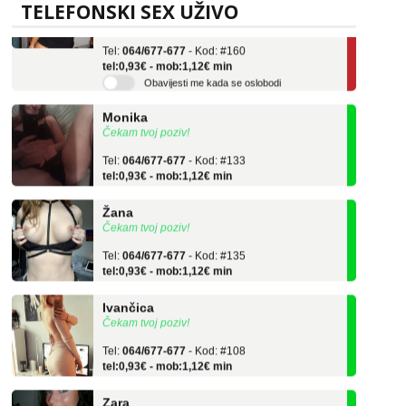
Učiteljica iz predgrađa traži...
TELEFONSKI SEX UŽIVO
Tel:
064/677-677
- Kod: #160
tel:0,93€ - mob:1,12€ min
Obavijesti me kada se oslobodi
Monika
Čekam tvoj poziv!
Tel:
064/677-677
- Kod: #133
tel:0,93€ - mob:1,12€ min
Žana
Čekam tvoj poziv!
Tel:
064/677-677
- Kod: #135
tel:0,93€ - mob:1,12€ min
Ivančica
Čekam tvoj poziv!
Tel:
064/677-677
- Kod: #108
tel:0,93€ - mob:1,12€ min
Zara
Čekam tvoj poziv!