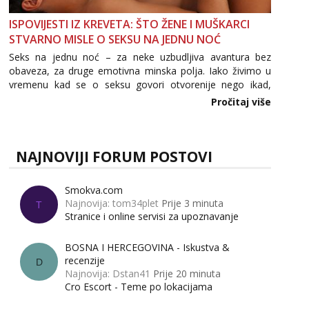
ISPOVIJESTI IZ KREVETA: ŠTO ŽENE I MUŠKARCI
STVARNO MISLE O SEKSU NA JEDNU NOĆ
Seks na jednu noć – za neke uzbudljiva avantura bez
obaveza, za druge emotivna minska polja. Iako živimo u
vremenu kad se o seksu govori otvorenije nego ikad,
tema „jedne noći strasti“ i dalje izaziva burne rasprave. Što
Pročitaj više
zapravo misle žene, a što muškarci? Jesu...
NAJNOVIJI FORUM POSTOVI
Smokva.com
Najnovija: tom34plet
Prije 3 minuta
T
Stranice i online servisi za upoznavanje
BOSNA I HERCEGOVINA - Iskustva &
recenzije
D
Najnovija: Dstan41
Prije 20 minuta
Cro Escort - Teme po lokacijama