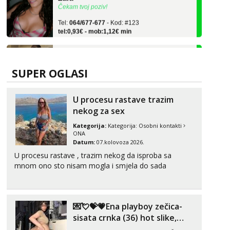
Tel:
064/677-677
- Kod: #123
tel:0,93€ - mob:1,12€ min
Anđela
Čekam tvoj poziv!
Tel:
064/677-677
- Kod: #142
SUPER OGLASI
tel:0,93€ - mob:1,12€ min
Kristina
U procesu rastave trazim
Razgovaram :)
nekog za sex
Učiteljica iz predgrađa traži...
Kategorija:
Kategorija:
Osobni kontakti
ONA
Tel:
064/677-677
- Kod: #160
Datum:
07.kolovoza 2026.
tel:0,93€ - mob:1,12€ min
U procesu rastave , trazim nekog da isproba sa
Obavijesti me kada se oslobodi
mnom ono sto nisam mogla i smjela do sada
Monika
Čekam tvoj poziv!
Tel:
064/677-677
- Kod: #133
💌💘💝💗Ena playboy zečica-
tel:0,93€ - mob:1,12€ min
sisata crnka (36) hot slike,
videa i c2c💗
Žana