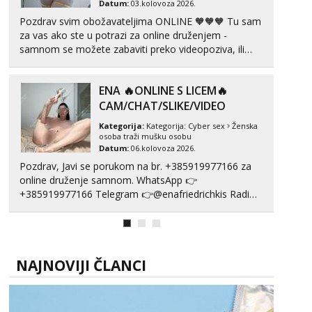
Datum:
03.kolovoza 2026.
Pozdrav svim obožavateljima ONLINE 🧡🧡🧡 Tu sam
za vas ako ste u potrazi za online druženjem -
samnom se možete zabaviti preko videopoziva, ili
ako vam nisam dovoljna radim i u paru i trojci s
kolegicama, svaka je drugačija 😉 Radim i vruća
ENA 🔥ONLINE S LICEM🔥
tipkanja uz slike i hot line pozive. Za vas sam
pripremila ...
CAM/CHAT/SLIKE/VIDEO
Kategorija:
Kategorija:
Cyber sex
Ženska
osoba traži mušku osobu
Datum:
06.kolovoza 2026.
Pozdrav, Javi se porukom na br. +385919977166 za
online druženje samnom. WhatsApp 👉
+385919977166 Telegram 👉@enafriedrichkis Radim
videopozive s licem, solo i s partnerom, kolegicama
(Tina&Natali), razne kombinacije halteri, haljine,
štikle, samostojeće itd. Nudim svakakva videa seksa,
puš...
NAJNOVIJI ČLANCI