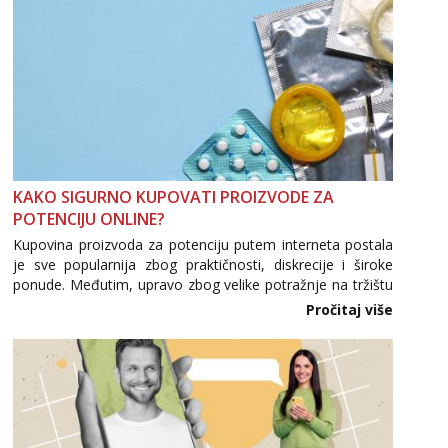
KAKO SIGURNO KUPOVATI PROIZVODE ZA
POTENCIJU ONLINE?
Kupovina proizvoda za potenciju putem interneta postala
je sve popularnija zbog praktičnosti, diskrecije i široke
ponude. Međutim, upravo zbog velike potražnje na tržištu
se pojavljuju i brojni krivotvoreni proizvodi, nepouzdane
Pročitaj više
internetske trgovine te proizvodi nepoznatog podrijetla. ...