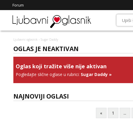
Forum
Ljubavni oglasnik
› Sugar Daddy
OGLAS JE NEAKTIVAN
Oglas koji tražite više nije aktivan
Pogledajte slične oglase u rubrici:
Sugar Daddy
»
NAJNOVIJI OGLASI
«
1
...