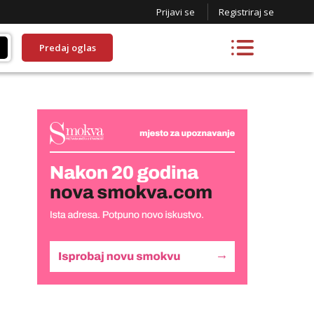
Prijavi se
Registriraj se
Predaj oglas
Kristina
Razgovaram :)