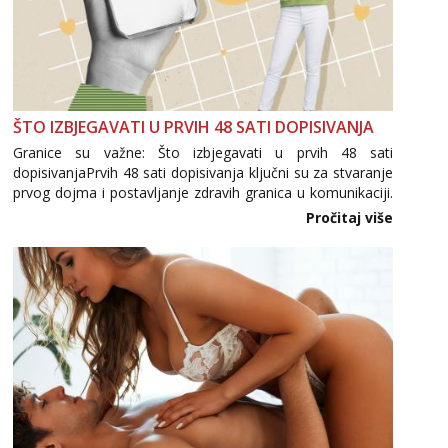
ŠTO IZBJEGAVATI U PRVIH 48 SATI DOPISIVANJA
Granice su važne: Što izbjegavati u prvih 48 sati
dopisivanjaPrvih 48 sati dopisivanja ključni su za stvaranje
prvog dojma i postavljanje zdravih granica u komunikaciji.
Važno je izbjeći prebrzo otkrivanje osobnih ili intimnih
Pročitaj više
informacija, jer nepoznata osoba još nije zaslužila to
povjerenje. Takođe...