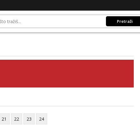
Pretraži
21
22
23
24