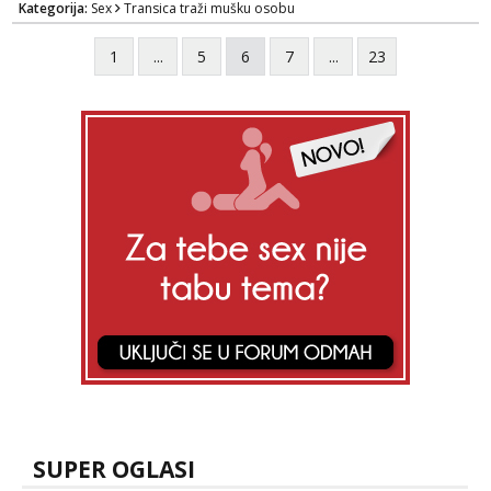
Kategorija:
Sex
Transica traži mušku osobu
frajere koji drže do sebe. Imaj neku sliku.
Pozivi i poruke bez slike - nema odgovora.
1
...
5
6
7
...
23
Pojebi me Poruke WhatsApp: 0998667649
SUPER OGLASI