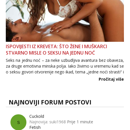
ISPOVIJESTI IZ KREVETA: ŠTO ŽENE I MUŠKARCI
STVARNO MISLE O SEKSU NA JEDNU NOĆ
Seks na jednu noć – za neke uzbudljiva avantura bez obaveza,
za druge emotivna minska polja. Iako živimo u vremenu kad se
o seksu govori otvorenije nego ikad, tema „jedne noći strasti“ i
dalje izaziva burne rasprave. Što zapravo misle žene, a što
Pročitaj više
muškarci? Jesu...
NAJNOVIJI FORUM POSTOVI
Cuckold
Najnovija: suki1968
Prije 1 minute
S
Fetish