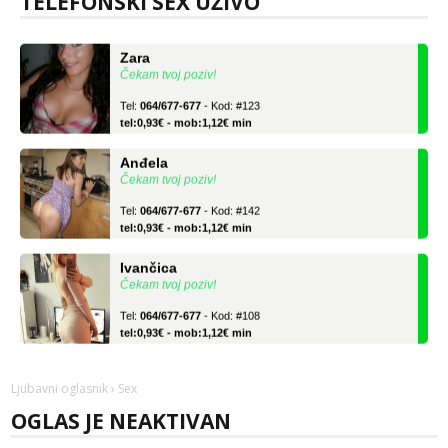
TELEFONSKI SEX UŽIVO
tel:0,93€ - mob:1,12€ min
Zara
Čekam tvoj poziv!
Tel:
064/677-677
- Kod: #123
tel:0,93€ - mob:1,12€ min
Anđela
Čekam tvoj poziv!
Tel:
064/677-677
- Kod: #142
tel:0,93€ - mob:1,12€ min
Ivančica
Čekam tvoj poziv!
Tel:
064/677-677
- Kod: #108
tel:0,93€ - mob:1,12€ min
Zara
Čekam tvoj poziv!
Ljubavni oglasnik
› Sex
Tel:
064/677-677
- Kod: #123
OGLAS JE NEAKTIVAN
tel:0,93€ - mob:1,12€ min