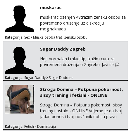
muskarac
muskarac ozenjen 48trazim zensku osobu za
povremeno druzenje uz diskreciju
mog.naknada
Kategorija:
Sex
Muška osoba traži žensku osobu
Sugar Daddy Zagreb
Hej, normalan i mlad tip, tražim curu za
povremena druženja u Zagrebu. Javi se 🤗
Kategorija:
Sugar Daddy
Sugar Daddies
Stroga Domina – Potpuna pokornost,
sissy trening i fetishi - ONLINE
Stroga Domina – Potpuna pokornost, sissy
trening i ostalo - ONLINE Vrijeme je da tvoj
jadan ponos i tvoj novčanik dobiju pravu
svrhu. Inteligentna, hladna i beskompromisna
Kategorija:
Fetish
Dominacija
Domina preuzima potpunu kontrolu nad