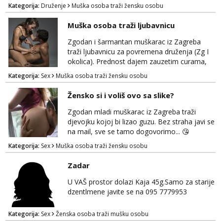
Kategorija:
Druženje
Muška osoba traži žensku osobu
Muška osoba traži ljubavnicu
Zgodan i šarmantan muškarac iz Zagreba
traži ljubavnicu za povremena druženja (Zg I
okolica). Prednost dajem zauzetim curama,
jer vjerujem da im je diskrecija jako bitna kao
Kategorija:
Sex
Muška osoba traži žensku osobu
i meni. Javite se na mail gdje možemo
započeti razgovor... 💋
Žensko si i voliš ovo sa slike?
Zgodan mladi muškarac iz Zagreba traži
djevojku kojoj bi lizao guzu. Bez straha javi se
na mail, sve se tamo dogovorimo... 😘
Kategorija:
Sex
Muška osoba traži žensku osobu
Zadar
U VAŠ prostor dolazi Kaja 45g.Samo za starije
dzentlmene javite se na 095 7779953
Kategorija:
Sex
Ženska osoba traži mušku osobu