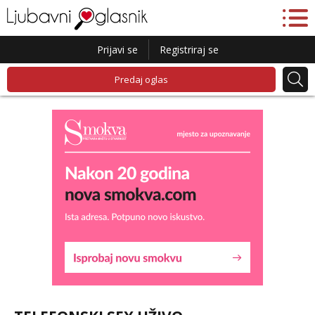
Prijavi se
Registriraj se
Predaj oglas
Ivančica
Čekam tvoj poziv!
Tel:
064/677-677
- Kod: #108