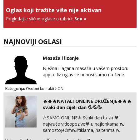
Anđela
Oglas koji tražite više nije aktivan
Čekam tvoj poziv!
Pogledajte slične oglase u rubrici:
Sex
»
Tel:
064/677-677
- Kod: #142
tel:0,93€ - mob:1,12€ min
NAJNOVIJI OGLASI
Masaža i lizanje
Nježna i lagana masaža u vašem prostoru
app te liz oglas se odnosi samo na žene.
Kategorija:
Osobni kontakti
ON
🔥🔥🔥NATALI ONLINE DRUŽENJE🔥🔥🔥
svaki dan cijeli dan 💦💦💦
⚠️SAMO ONLINE⚠️ Svaki dan tu za 🧡
najvruće videopozive🧡 u najlonkama 👠
samostojećim👠štiklama, halterima 👠
školarka👠 tajnica ili ostalo po željama i