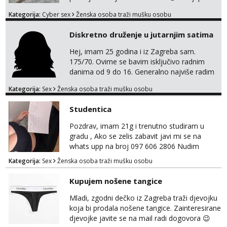
suradnju javi mi se porukom na Whatsupp,
Kategorija:
Cyber sex
Ženska osoba traži mušku osobu
Viber ili Telegram. +385 91 723 0045
Diskretno druženje u jutarnjim satima
Hej, imam 25 godina i iz Zagreba sam.
175/70. Ovime se bavim isključivo radnim
danima od 9 do 16. Generalno najviše radim
GFE, tako da ako voliš lagana, opuštena
Kategorija:
Sex
Ženska osoba traži mušku osobu
druženja u diskreciji, vjerovatno ćemo si
pasati. Preferiram dugoročna druženja
Studentica
također, nisam zainteresirana za one and
done susrete. Ako se nalaziš u ovome, javi
Pozdrav, imam 21g i trenutno studiram u
mi se na WhatsApp sa nečime o sebi i tome
gradu , Ako se zelis zabavit javi mi se na
što voliš seksualno za daljnji d...
whats upp na broj 097 606 2806 Nudim
razme vrste zabave uzivo i online
Kategorija:
Sex
Ženska osoba traži mušku osobu
Kupujem nošene tangice
Mladi, zgodni dečko iz Zagreba traži djevojku
koja bi prodala nošene tangice. Zainteresirane
djevojke javite se na mail radi dogovora 😉