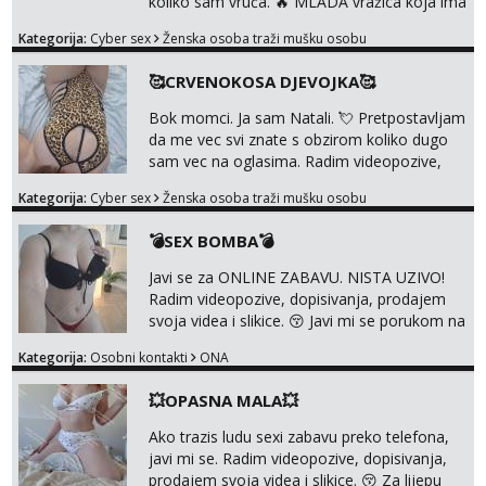
koliko sam vruča.‎ ️‍🔥 MLADA vražica koja ima
100% prorodne grudi, 💦 Misli su mi uvijek
Kategorija:
Cyber sex
Ženska osoba traži mušku osobu
prljave i u svemu vidim samo užitak. 💦 U
mojoj raznolikoj ponudi možeš pranaći nešto
🥰CRVENOKOSA DJEVOJKA🥰
po svojoj mjeri. Sexi videa s kolegicama,
dečkom ili pak ja sama di se dovodim do
Bok momci. Ja sam Natali. 💘 Pretpostavljam
ludila. 🍑 Naravno ako ti moja ponuda nije
da me vec svi znate s obzirom koliko dugo
dovoljna uvije...
sam vec na oglasima. Radim videopozive,
dopisivanja, prodajem svoja videa i slikice. 😚
Kategorija:
Cyber sex
Ženska osoba traži mušku osobu
Za lijepu suradnju javi mi se porukom na
Whatsupp, Viber ili Telegram. +385 91 723
💣SEX BOMBA💣
0045
Javi se za ONLINE ZABAVU. NISTA UZIVO!
Radim videopozive, dopisivanja, prodajem
svoja videa i slikice. 😚 Javi mi se porukom na
Whatsupp, Viber ili Telegram. +385 91 723
Kategorija:
Osobni kontakti
ONA
0045
💥OPASNA MALA💥
Ako trazis ludu sexi zabavu preko telefona,
javi mi se. Radim videopozive, dopisivanja,
prodajem svoja videa i slikice. 😚 Za lijepu