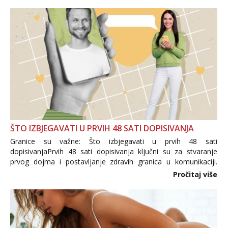
trgovine te proizvodi nepoznatog podrijetla. ...
ŠTO IZBJEGAVATI U PRVIH 48 SATI DOPISIVANJA
Granice su važne: Što izbjegavati u prvih 48 sati
dopisivanjaPrvih 48 sati dopisivanja ključni su za stvaranje
prvog dojma i postavljanje zdravih granica u komunikaciji.
Važno je izbjeći prebrzo otkrivanje osobnih ili intimnih
Pročitaj više
informacija, jer nepoznata osoba još nije zaslužila to
povjerenje. Takođe...