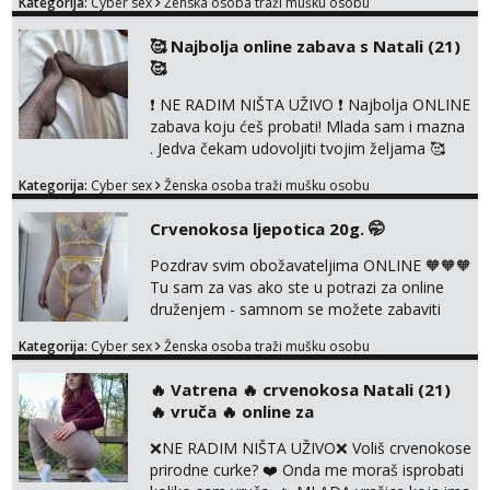
Kategorija:
Cyber sex
Ženska osoba traži mušku osobu
dogovoru 🧡 Dopisivanja hot chat🧡 o
svakakvim fetišima, ulogama i seksi temama
🥰 Najbolja online zabava s Natali (21)
🧡 Videa🧡 solo squirt, razne anal igračke,
🥰
vibratori, s PARTNEROM, S KOLEGICAMA
lizanje, striptiz, footfetiši itd 🔞 ❣️Radim već
❗ NE RADIM NIŠTA UŽIVO ❗ Najbolja ONLINE
jako dugo, imam iskustva i više načina pla...
zabava koju ćeš probati! Mlada sam i mazna
. Jedva čekam udovoljiti tvojim željama 🥰
Javi se porukom na Whatsapp ili Telagram da
Kategorija:
Cyber sex
Ženska osoba traži mušku osobu
se dogovorimo kako ćemo se zabaviti.
Radim videopozive solo i s kolegicom, imam
Crvenokosa ljepotica 20g. 🤭
foto i video materijal u kojem se sama
diram, s kolegicama, s dečkom, igračkama
Pozdrav svim obožavateljima ONLINE 🧡🧡🧡
itd. Radim dopisivanje o seksi temama koje
Tu sam za vas ako ste u potrazi za online
nas uzbuđuju 🤭 Čekam...
druženjem - samnom se možete zabaviti
preko videopoziva, ili ako vam nisam
Kategorija:
Cyber sex
Ženska osoba traži mušku osobu
dovoljna radim i u paru i trojci s kolegicama,
svaka je drugačija 😉 Radim i vruća tipkanja
‎️‍🔥 Vatrena ‎️‍🔥 crvenokosa Natali (21)
uz slike i hot line pozive. Za vas sam
‎️‍🔥 vruča‎ ️‍🔥 online za
pripremila i slike s licem u raznim
kombinacijama isto kao i razna videa 😈
❌NE RADIM NIŠTA UŽIVO❌ Voliš crvenokose
Volim kinky stvari i dominaciju 🤫 ...
prirodne curke? ❤️ Onda me moraš isprobati