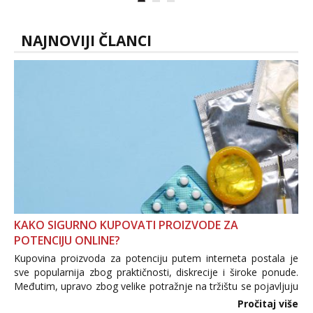
volim njezan seks i njezne poljupce po
tijelu koji me jako pale,obozavam kad
muskar...
NAJNOVIJI ČLANCI
KAKO SIGURNO KUPOVATI PROIZVODE ZA
POTENCIJU ONLINE?
Kupovina proizvoda za potenciju putem interneta postala je
sve popularnija zbog praktičnosti, diskrecije i široke ponude.
Međutim, upravo zbog velike potražnje na tržištu se pojavljuju
i brojni krivotvoreni proizvodi, nepouzdane internetske
Pročitaj više