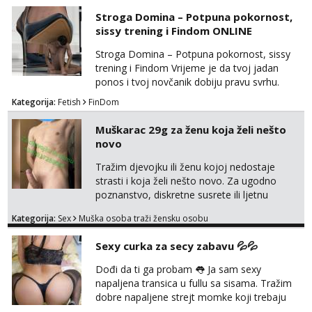
tvojim umom i financijama. Zanimaju me
Stroga Domina – Potpuna pokornost,
isključivo ozbiljni, solventni i poslušni subovi
sissy trening i Findom ONLINE
koji žude za strogim zapovijedima, sissy
transformacijom (rublje, elegancija) i
Stroga Domina – Potpuna pokornost, sissy
potpunim psiholo...
trening i Findom Vrijeme je da tvoj jadan
ponos i tvoj novčanik dobiju pravu svrhu.
Inteligentna, hladna i beskompromisna
Kategorija:
Fetish
FinDom
Domina preuzima potpunu kontrolu nad
tvojim umom i financijama. Zanimaju me
Muškarac 29g za ženu koja želi nešto
isključivo ozbiljni, solventni i poslušni subovi
novo
koji žude za strogim zapovijedima, sissy
transformacijom (rublje, elegancija) i
Tražim djevojku ili ženu kojoj nedostaje
potpunim psihološkim treni...
strasti i koja želi nešto novo. Za ugodno
poznanstvo, diskretne susrete ili ljetnu
avanturu. U dobroj sam formi vrlo izdržljiv i
Kategorija:
Sex
Muška osoba traži žensku osobu
uredan. Slobodna ili zauzeta, dobrodošla. Prvi
kontakt porukom whatsapp, viber ili SMS,
Sexy curka za secy zabavu 💦💦
kasnije može poziv. Sl. Brod moj prostor
Zagreb i ostatak Hrvatske mobilan !
Dođi da ti ga probam 👅 Ja sam sexy
𝗡𝗮𝗽𝗼𝗺𝗲𝗻𝗮 tražim samo žene...
napaljena transica u fullu sa sisama. Tražim
dobre napaljene strejt momke koji trebaju
diskretno pražnjenje kite. Samo za dobre