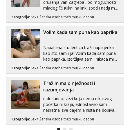
druženja van Zagreba , po mogućnosti
mlađeg 🥰 Klikni na link ispod i nadji me
tamo, cekam te!
Kategorija:
Sex
Ženska osoba traži mušku osobu
Volim kada sam puna kao paprika
Napaljena studentica traži napaljenka
kao što sam i ja! Volim kada sam puna
kao paprika, izdržljiva sam i nikada mi
nije dosta seksa. Volim grubi seks i više
Kategorija:
Sex
Ženska osoba traži mušku osobu
puta dnevno bilo kad i bilo gdje zato se
javi što prije da me isprobaš Klikni na
link ispod i nadji me tamo, cekam te!
Tražim malo nježnosti i
razumjevanja
u dosadnoj vezi koja nema nikakvog
pocetka ni kraja,jednostavno sam
nesretna. sve dajem a nista ne dobivam
za uzvrat.trazim muskarca koji ce
Kategorija:
Sex
Ženska osoba traži mušku osobu
zadovoljiti moje potrebe,ne trazim puno
samo malo njeznosti i razumjevanja.