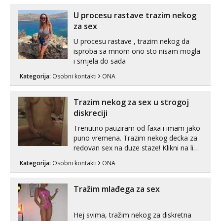
U procesu rastave trazim nekog
za sex
U procesu rastave , trazim nekog da
isproba sa mnom ono sto nisam mogla
i smjela do sada
Kategorija:
Osobni kontakti
ONA
Trazim nekog za sex u strogoj
diskreciji
Trenutno pauziram od faxa i imam jako
puno vremena. Trazim nekog decka za
redovan sex na duze staze! Klikni na link
ispod i nadji me tamo, cekam te!
Kategorija:
Osobni kontakti
ONA
Tražim mlađega za sex
Hej svima, tražim nekog za diskretna