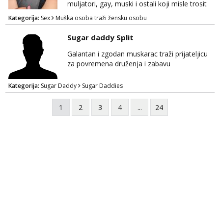
muljatori, gay, muski i ostali koji misle trosit
vrijeme na pisanje mogu zaobic oglas, ako si
Kategorija:
Sex
Muška osoba traži žensku osobu
slavonije i zainteresirana da te punim negdje
u mraku u tvom autu javi se na whatsapp
Sugar daddy Split
porukom 098 199 1895.
Galantan i zgodan muskarac traži prijateljicu
za povremena druženja i zabavu
Kategorija:
Sugar Daddy
Sugar Daddies
1
2
3
4
...
24