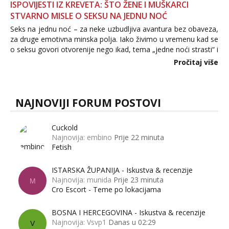
ISPOVIJESTI IZ KREVETA: ŠTO ŽENE I MUŠKARCI
STVARNO MISLE O SEKSU NA JEDNU NOĆ
Seks na jednu noć – za neke uzbudljiva avantura bez obaveza,
za druge emotivna minska polja. Iako živimo u vremenu kad se
o seksu govori otvorenije nego ikad, tema „jedne noći strasti“ i
dalje izaziva burne rasprave. Što zapravo misle žene, a što
Pročitaj više
muškarci? Jesu...
NAJNOVIJI FORUM POSTOVI
Cuckold
Najnovija: embino
Prije 22 minuta
Fetish
ISTARSKA ŽUPANIJA - Iskustva & recenzije
Najnovija: munida
Prije 23 minuta
M
Cro Escort - Teme po lokacijama
BOSNA I HERCEGOVINA - Iskustva & recenzije
Najnovija: Vsvp1
Danas u 02:29
V