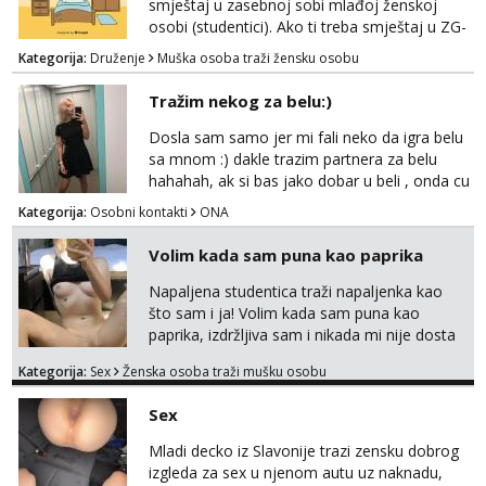
smještaj u zasebnoj sobi mlađoj ženskoj
paro...
osobi (studentici). Ako ti treba smještaj u ZG-
u, a ne želiš plaćati sobu i tako malo uštedjeti,
Kategorija:
Druženje
Muška osoba traži žensku osobu
javi se na mail.
Tražim nekog za belu:)
Dosla sam samo jer mi fali neko da igra belu
sa mnom :) dakle trazim partnera za belu
hahahah, ak si bas jako dobar u beli , onda cu
razmislit za dalje Klikni na link ispod i nadji me
Kategorija:
Osobni kontakti
ONA
tamo, cekam te!
Volim kada sam puna kao paprika
Napaljena studentica traži napaljenka kao
što sam i ja! Volim kada sam puna kao
paprika, izdržljiva sam i nikada mi nije dosta
seksa. Volim grubi seks i više puta dnevno
Kategorija:
Sex
Ženska osoba traži mušku osobu
bilo kad i bilo gdje zato se javi što prije da
me isprobaš Klikni na link ispod i nadji me
Sex
tamo, cekam te!
Mladi decko iz Slavonije trazi zensku dobrog
izgleda za sex u njenom autu uz naknadu,