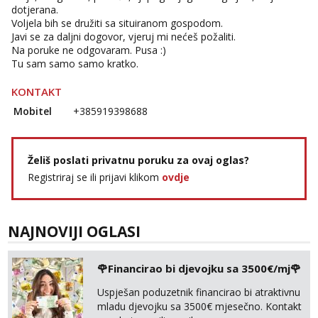
dotjerana.
Voljela bih se družiti sa situiranom gospodom.
Javi se za daljni dogovor, vjeruj mi nećeš požaliti.
Na poruke ne odgovaram. Pusa :)
Tu sam samo samo kratko.
KONTAKT
Mobitel
+385919398688
Želiš poslati privatnu poruku za ovaj oglas?
Registriraj se ili prijavi klikom
ovdje
NAJNOVIJI OGLASI
🌹Financirao bi djevojku sa 3500€/mj🌹
Uspješan poduzetnik financirao bi atraktivnu
mladu djevojku sa 3500€ mjesečno. Kontakt