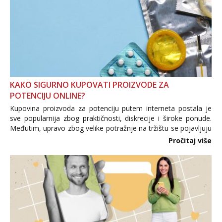
KAKO SIGURNO KUPOVATI PROIZVODE ZA
POTENCIJU ONLINE?
Kupovina proizvoda za potenciju putem interneta postala je
sve popularnija zbog praktičnosti, diskrecije i široke ponude.
Međutim, upravo zbog velike potražnje na tržištu se pojavljuju
i brojni krivotvoreni proizvodi, nepouzdane internetske
Pročitaj više
trgovine te proizvodi nepoznatog podrijetla. ...