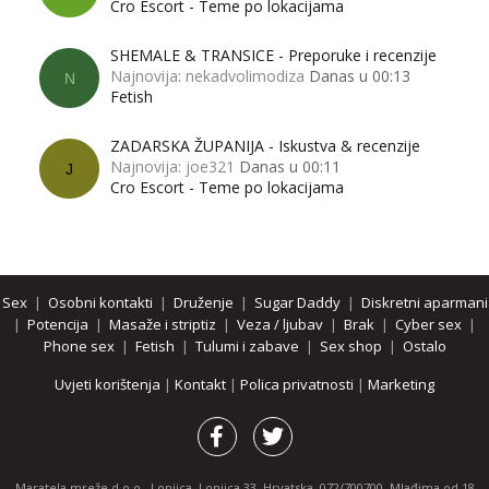
Cro Escort - Teme po lokacijama
SHEMALE & TRANSICE - Preporuke i recenzije
Najnovija: nekadvolimodiza
Danas u 00:13
N
Fetish
ZADARSKA ŽUPANIJA - Iskustva & recenzije
Najnovija: joe321
Danas u 00:11
J
Cro Escort - Teme po lokacijama
Sex
|
Osobni kontakti
|
Druženje
|
Sugar Daddy
|
Diskretni aparmani
|
Potencija
|
Masaže i striptiz
|
Veza / ljubav
|
Brak
|
Cyber sex
|
Phone sex
|
Fetish
|
Tulumi i zabave
|
Sex shop
|
Ostalo
Uvjeti korištenja
|
Kontakt
|
Polica privatnosti
|
Marketing
Maratela mreže d.o.o., Lonjica, Lonjica 33, Hrvatska, 072/700700, Mlađima od 18