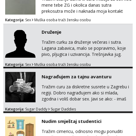
mene tebe ZG i okolica danas sutra
prekosutra može i naknada moja kontakt
WhatsApp SMS poziv prednosti imaju starije
Kategorija:
Sex
Muška osoba traži žensku osobu
091 2504 794
Druženje
Tražim curku za druženje večeras i sutra.
Lagana zabavica, malo se popravimo, koje
pivo, pljugica i uzivancija. Trešnjavka jug.
We're jammin' To think that jammin' was a
Kategorija:
Sex
Muška osoba traži žensku osobu
thing of the past We're jammin' And I hope
this jam is gonna last
Nagrađujem za tajnu avanturu
Tražim curu za diskretne susrete u Zagrebu i
regiji. Dobro nagrađujem ako si mlada,
zgodna i voliš dobar sex. Javi se ako: - imaš
do 25 godina - imaš do 65 kg - imaš dugu
Kategorija:
Sugar Daddy
Sugar Daddies
kosu - se dobro ljubiš - si fleksibilna s
vremenom (jer ga nemam previše) i
Nudim smještaj studentici
dostupna radnim danom (vikendi i noći su za
obitelj) - vodiš brigu o zdravlju i koristiš
Tražim cimericu, odnosno mogu ponuditi
zaštitu Ne javljajte se: - debele - frajeri i