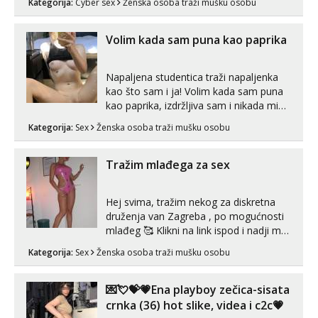
Kategorija:
Cyber sex
Ženska osoba traži mušku osobu
videopozive s licem, solo i s partnerom,
kolegicama (Tina&Natali), razne
kombinacije halteri, haljine, štikle,
Volim kada sam puna kao paprika
samostojeće itd. Nudim svakakva videa
seksa, puš...
Napaljena studentica traži napaljenka
kao što sam i ja! Volim kada sam puna
kao paprika, izdržljiva sam i nikada mi
nije dosta seksa. Volim grubi seks i više
Kategorija:
Sex
Ženska osoba traži mušku osobu
puta dnevno bilo kad i bilo gdje zato se
javi što prije da me isprobaš Klikni na
link ispod i nadji me tamo, cekam te!
Tražim mlađega za sex
Hej svima, tražim nekog za diskretna
druženja van Zagreba , po mogućnosti
mlađeg 🥰 Klikni na link ispod i nadji me
tamo, cekam te!
Kategorija:
Sex
Ženska osoba traži mušku osobu
💌💘💝💗Ena playboy zečica-sisata
crnka (36) hot slike, videa i c2c💗