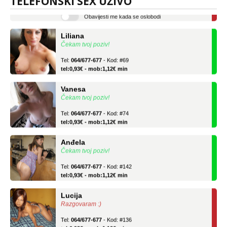
TELEFONSKI SEX UŽIVO
Obavijesti me kada se oslobodi
Liliana
Čekam tvoj poziv!
Tel:
064/677-677
- Kod: #69
tel:0,93€ - mob:1,12€ min
Vanesa
Čekam tvoj poziv!
Tel:
064/677-677
- Kod: #74
tel:0,93€ - mob:1,12€ min
Anđela
Čekam tvoj poziv!
Tel:
064/677-677
- Kod: #142
tel:0,93€ - mob:1,12€ min
Lucija
Razgovaram :)
Tel:
064/677-677
- Kod: #136
tel:0,93€ - mob:1,12€ min