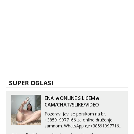
SUPER OGLASI
ENA 🔥ONLINE S LICEM🔥
CAM/CHAT/SLIKE/VIDEO
Pozdrav, Javi se porukom na br.
+385919977166 za online druženje
samnom. WhatsApp 👉+385919977166
Telegram 👉@enafriedrichkis Radim