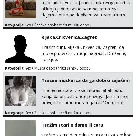
u dosadnoj vezi koja nema nikakvog pocetka
ni kraja,jednostavno sam nesretna. sve
dajem a nista ne dobivam za uzvrat.trazim
muskarca koji ce zadovoljiti moje potrebe,ne
Kategorija:
Sex
Ženska osoba traži mušku osobu
trazim puno samo malo njeznosti i
razumjevanja. volim njezan seks i njezne
Rijeka,Crikvenica,Zagreb
poljupce po tijelu koji me jako
pale,obozavam kad muskarac preuzme
Tražim curu, Rijeka,Crikvenica, Zagreb, da
kontrolu . javi se :) Klikni na link ispod i nadji
može putovati uz moju nagradu, Druženje,
me tamo, cekam te!
sockjob.
Kategorija:
Sex
Muška osoba traži žensku osobu
Trazim muskarca da ga dobro zajašem
Ima jedna stara izreka: moras jahati puno
konja da bi nasla onog pravoga. Jesi li ti moj
pravi, ili te samo moram jahati? Onaj moj
bivsi je bio samo konj hahahahah Klikni niže
Kategorija:
Sex
Ženska osoba traži mušku osobu
na sexdater link i javi mi se tamo....
Tražim starije dame ili curu
Tražim starije dame ili curu mladju za sex kod