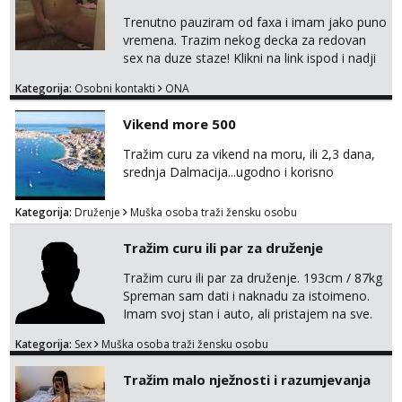
Trenutno pauziram od faxa i imam jako puno
vremena. Trazim nekog decka za redovan
sex na duze staze! Klikni na link ispod i nadji
me tamo, cekam te!
Kategorija:
Osobni kontakti
ONA
Vikend more 500
Tražim curu za vikend na moru, ili 2,3 dana,
srednja Dalmacija...ugodno i korisno
Kategorija:
Druženje
Muška osoba traži žensku osobu
Tražim curu ili par za druženje
Tražim curu ili par za druženje. 193cm / 87kg
Spreman sam dati i naknadu za istoimeno.
Imam svoj stan i auto, ali pristajem na sve.
Javite se na mail ispod, pa izmijenimo
Kategorija:
Sex
Muška osoba traži žensku osobu
brojeve. Molim Vas bez ponuda istog spola.
mauli772@proton.me
Tražim malo nježnosti i razumjevanja