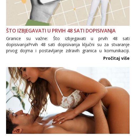
ŠTO IZBJEGAVATI U PRVIH 48 SATI DOPISIVANJA
Granice su važne: Što izbjegavati u prvih 48 sati
dopisivanjaPrvih 48 sati dopisivanja ključni su za stvaranje
prvog dojma i postavljanje zdravih granica u komunikaciji.
Važno je izbjeći prebrzo otkrivanje osobnih ili intimnih
Pročitaj više
informacija, jer nepoznata osoba još nije zaslužila to
povjerenje. Takođe...