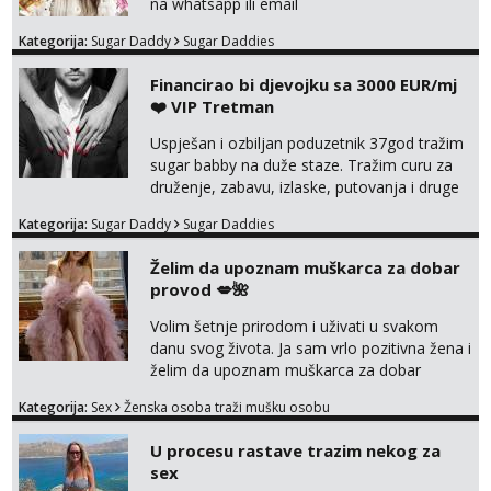
na whatsapp ili email
Kategorija:
Sugar Daddy
Sugar Daddies
Financirao bi djevojku sa 3000 EUR/mj
❤️ VIP Tretman
Uspješan i ozbiljan poduzetnik 37god tražim
sugar babby na duže staze. Tražim curu za
druženje, zabavu, izlaske, putovanja i druge
lijepe stvari na obostranu korist. Ako si
Kategorija:
Sugar Daddy
Sugar Daddies
otvorena, komunikativna, zgodna i atraktivna
javi se na moj email:
Želim da upoznam muškarca za dobar
markodalic37@gmail.com
provod 💋🌺
Volim šetnje prirodom i uživati u svakom
danu svog života. Ja sam vrlo pozitivna žena i
želim da upoznam muškarca za dobar
provod, naravno može i nešto više.💋🌺 Klikni
Kategorija:
Sex
Ženska osoba traži mušku osobu
na link ispod i nadji me tamo, cekam te!
U procesu rastave trazim nekog za
sex