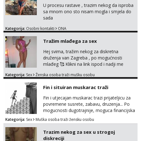
U procesu rastave , trazim nekog da isproba
sa mnom ono sto nisam mogla i smjela do
sada
Kategorija:
Osobni kontakti
ONA
Tražim mlađega za sex
Hej svima, tražim nekog za diskretna
druženja van Zagreba , po mogućnosti
mlađeg 🥰 Klikni na link ispod i nadji me
tamo, cekam te!
Kategorija:
Sex
Ženska osoba traži mušku osobu
Fin i situiran muskarac traži
Fin i utjecajan muskarac trazi prijateljicu za
povremene susrete, zabavu, druzenja... Po
mogucnosti dugotrajnije, moguca financijska
potpora!
Kategorija:
Sex
Muška osoba traži žensku osobu
Trazim nekog za sex u strogoj
diskreciji