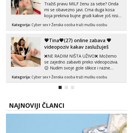
Tražiš pravu MILF ženu za sebe? Onda
mi se obavezno javi. Crna duga kosa
koja prekriva bujne grudi kakve još nisi
vidio, čista ŠESTICA! A usne? O usnama
Kategorija:
Cyber sex
Ženska osoba traži mušku osobu
bolje da ni ne pričam. Prave pune usne
koje će ti se urezati u pamćenje, jer
vjeruj mi, takve još nisi vidio. Uvijek sam
💗Tina💗(27) online zabava 💗
spremna za ONLOINE zabavu...
videopoziv kakav zaslužuješ
❌NE RADIM NIŠTA UŽIVO❌ Možemo
se zajedno zabaviti preko videopoziva.
😉 Nudim svoje gole slikice i razne
videouradke. 🤩 Za online zabavu pošalji
Kategorija:
Cyber sex
Ženska osoba traži mušku osobu
poruku na Whatsapp, Telegram ili Viber.
😎 +385 91 912 3322 Za provjeru moje
autentičnosti možeš me vidjeti na
videopozivu. 😉 S vama sam vec 5 ...
NAJNOVIJI ČLANCI