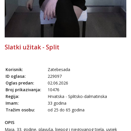
Slatki užitak - Split
Korisnik:
Zatebesada
ID oglasa:
229097
Oglas predan:
02.06.2026
Broj prikazivanja:
10476
Regija:
Hrvatska - Splitsko-dalmatinska
Imam:
33 godina
Tražim osobu:
od 25 do 65 godina
OPIS
Maja, 33. godine, plavuša, lijepog i njegovanog tijela, uvijek