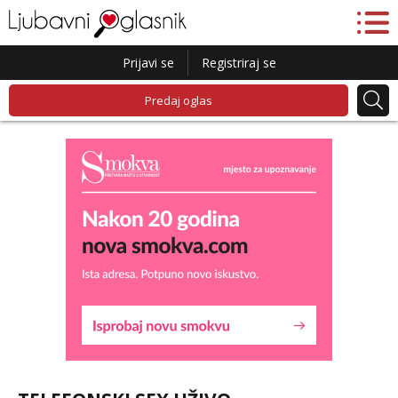
Prijavi se
Registriraj se
Predaj oglas
Lucija
Razgovaram :)
Tel:
064/677-677
- Kod: #136
tel:0,93€ - mob:1,12€ min