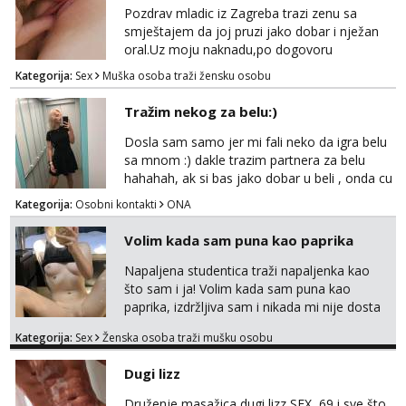
Pozdrav mladic iz Zagreba trazi zenu sa
smještajem da joj pruzi jako dobar i nježan
oral.Uz moju naknadu,po dogovoru
.Diskrecija osigurana.
Kategorija:
Sex
Muška osoba traži žensku osobu
Tražim nekog za belu:)
Dosla sam samo jer mi fali neko da igra belu
sa mnom :) dakle trazim partnera za belu
hahahah, ak si bas jako dobar u beli , onda cu
razmislit za dalje Klikni na link ispod i nadji me
Kategorija:
Osobni kontakti
ONA
tamo, cekam te!
Volim kada sam puna kao paprika
Napaljena studentica traži napaljenka kao
što sam i ja! Volim kada sam puna kao
paprika, izdržljiva sam i nikada mi nije dosta
seksa. Volim grubi seks i više puta dnevno
Kategorija:
Sex
Ženska osoba traži mušku osobu
bilo kad i bilo gdje zato se javi što prije da
me isprobaš Klikni na link ispod i nadji me
Dugi lizz
tamo, cekam te!
Druženje,masažica,dugi lizz SEX, 69 i sve što