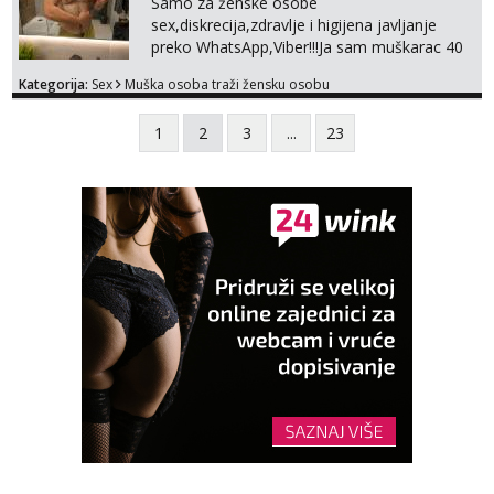
Samo za ženske osobe
nagrađeno.
sex,diskrecija,zdravlje i higijena javljanje
preko WhatsApp,Viber!!!Ja sam muškarac 40
god. 180cm 105kg!!!BDSM I razno razni fetiši
Kategorija:
Sex
Muška osoba traži žensku osobu
sve stvar dogovora otvoren za sve
opcije!!!Parovi isto dobro došli!!!
1
2
3
...
23