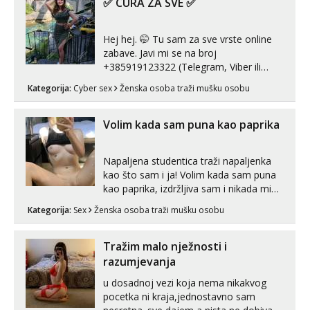
✅ CURA ZA SVE ✅
Hej hej. 🤭 Tu sam za sve vrste online
zabave. Javi mi se na broj
+385919123322 (Telegram, Viber ili
Whatsapp). 🤙 NE javljaj se na uzivo.
Kategorija:
Cyber sex
Ženska osoba traži mušku osobu
Hvala.
Volim kada sam puna kao paprika
Napaljena studentica traži napaljenka
kao što sam i ja! Volim kada sam puna
kao paprika, izdržljiva sam i nikada mi
nije dosta seksa. Volim grubi seks i više
Kategorija:
Sex
Ženska osoba traži mušku osobu
puta dnevno bilo kad i bilo gdje zato se
javi što prije da me isprobaš Klikni na
link ispod i nadji me tamo, cekam te!
Tražim malo nježnosti i
razumjevanja
u dosadnoj vezi koja nema nikakvog
pocetka ni kraja,jednostavno sam