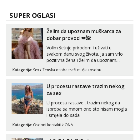
SUPER OGLASI
Želim da upoznam muškarca za
dobar provod 💋🌺
Volim šetnje prirodom i uživati u
svakom danu svog života. Ja sam vrlo
pozitivna žena i želim da upoznam
muškarca za dobar provod, naravno
Kategorija:
Sex
Ženska osoba traži mušku osobu
može i nešto više.💋🌺 Klikni na link
ispod i nadji me tamo, cekam te!
U procesu rastave trazim nekog
za sex
U procesu rastave , trazim nekog da
isproba sa mnom ono sto nisam mogla
i smjela do sada
Kategorija:
Osobni kontakti
ONA