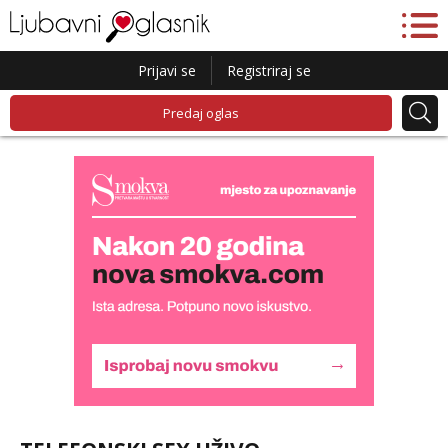
Prijavi se
Registriraj se
Predaj oglas
Liliana
Čekam tvoj poziv!
Tel:
064/677-677
- Kod: #69