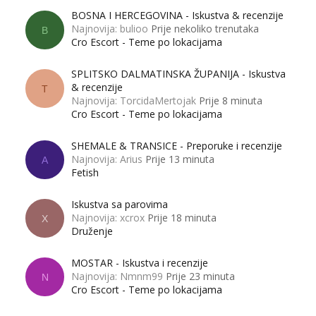
BOSNA I HERCEGOVINA - Iskustva & recenzije
Najnovija: bulioo
Prije nekoliko trenutaka
B
Cro Escort - Teme po lokacijama
SPLITSKO DALMATINSKA ŽUPANIJA - Iskustva
& recenzije
T
Najnovija: TorcidaMertojak
Prije 8 minuta
Cro Escort - Teme po lokacijama
SHEMALE & TRANSICE - Preporuke i recenzije
Najnovija: Arius
Prije 13 minuta
A
Fetish
Iskustva sa parovima
Najnovija: xcrox
Prije 18 minuta
X
Druženje
MOSTAR - Iskustva i recenzije
Najnovija: Nmnm99
Prije 23 minuta
N
Cro Escort - Teme po lokacijama