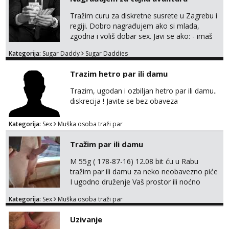
Tel:
064/677-677
- Kod: #142
tel:0,93€ - mob:1,12€ min
Tražim curu za diskretne susrete u Zagrebu i
regiji. Dobro nagrađujem ako si mlada,
zgodna i voliš dobar sex. Javi se ako: - imaš
do 25 godina - imaš do 65 kg - imaš dugu
Kategorija:
Sugar Daddy
Sugar Daddies
kosu - se dobro ljubiš - si fleksibilna s
vremenom (jer ga nemam previše) i
Trazim hetro par ili damu
dostupna radnim danom (vikendi i noći su za
obitelj) - vodiš brigu o zdravlju i koristiš
Trazim, ugodan i ozbiljan hetro par ili damu..
zaštitu Ne javljajte se: - debele - frajeri i
diskrecija ! Javite se bez obaveza
paro...
Kategorija:
Sex
Muška osoba traži par
Tražim par ili damu
M 55g ( 178-87-16) 12.08 bit ću u Rabu
tražim par ili damu za neko neobavezno piće
I ugodno druženje Vaš prostor ili noćno
kupanje na osamoj plaži Kontakt
Kategorija:
Sex
Muška osoba traži par
trata.vrh@gmail.com
Uzivanje