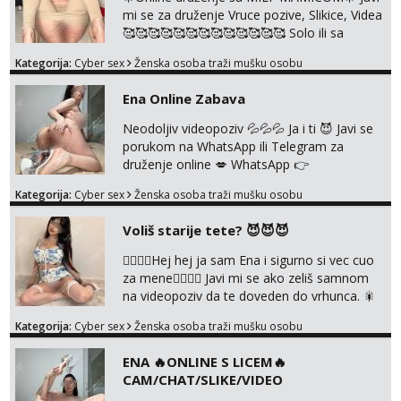
Radim slikice i videa po tvojoj želji te imam
mi se za druženje Vruce pozive, Slikice, Videa
raznih mater...
🥰🥰🥰🥰🥰🥰🥰🥰🥰🥰🥰🥰🥰 Solo ili sa
partnerom ili kolegicama Javi mi se porukom
Kategorija:
Cyber sex
Ženska osoba traži mušku osobu
WhatsApp ili Telegram WhatsApp 👉
+385919977166 Telegram 👉
Ena Online Zabava
@enafriedrichkis 🤬NE RADIM SASTANKE I
DRUZENJA UZIVO🤬
Neodoljiv videopoziv 💦💦💦 Ja i ti 😈 Javi se
porukom na WhatsApp ili Telegram za
druženje online 💋 WhatsApp 👉
+385919977166 Telegram 👉
Kategorija:
Cyber sex
Ženska osoba traži mušku osobu
@enafriedrichkis NEE radimo sastnke uzivo
nalazenja itd.. +385919977166
Voliš starije tete? 😈😈😈
❤️‍🔥❤️‍🔥Hej hej ja sam Ena i sigurno si vec cuo
za mene❤️‍🔥❤️‍🔥 Javi mi se ako zeliš samnom
na videopoziv da te doveden do vrhunca. 🎇
WhatsApp 👉+385919977166 Telegram 👉
Kategorija:
Cyber sex
Ženska osoba traži mušku osobu
@enafriedrichkis Radim samo ONLINE I
NISTA UŽIVO!!!
ENA 🔥ONLINE S LICEM🔥
CAM/CHAT/SLIKE/VIDEO