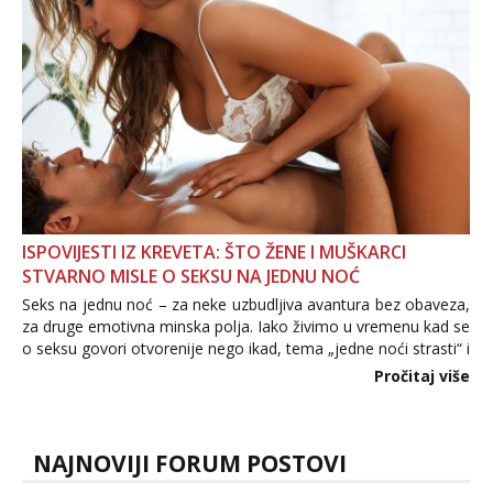
ISPOVIJESTI IZ KREVETA: ŠTO ŽENE I MUŠKARCI
STVARNO MISLE O SEKSU NA JEDNU NOĆ
Seks na jednu noć – za neke uzbudljiva avantura bez obaveza,
za druge emotivna minska polja. Iako živimo u vremenu kad se
o seksu govori otvorenije nego ikad, tema „jedne noći strasti“ i
dalje izaziva burne rasprave. Što zapravo misle žene, a što
Pročitaj više
muškarci? Jesu...
NAJNOVIJI FORUM POSTOVI