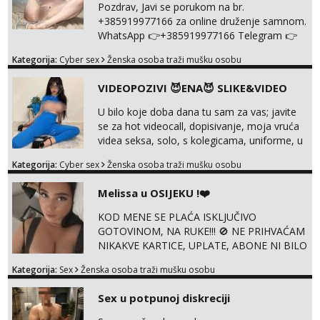
Pozdrav, Javi se porukom na br.
+385919977166 za online druženje samnom.
WhatsApp 👉+385919977166 Telegram 👉
@enafriedrichkis Radim videopozive s licem,
Kategorija:
Cyber sex
Ženska osoba traži mušku osobu
solo i s partnerom, kolegicama
(Tina&Natali), razne kombinacije halteri,
VIDEOPOZIVI 😈ENA😈 SLIKE&VIDEO
haljine, štikle, samostojeće itd. Nudim
svakakva videa seksa, pušenje, razne
U bilo koje doba dana tu sam za vas; javite
lokacije, suradnje s kolegicama, fetiši..
se za hot videocall, dopisivanje, moja vruća
Dopisivanje i slike također radim. NIŠTA UŽI...
videa seksa, solo, s kolegicama, uniforme, u
autu itd, te za gole slikice 💋 WhatsApp 👉
Kategorija:
Cyber sex
Ženska osoba traži mušku osobu
+385919977166 Telegram 👉
@enafriedrichkis ISKLJUČIVO ONLINE, NIŠTA
Melissa u OSIJEKU !❤️
UŽIVO
KOD MENE SE PLAĆA ISKLJUČIVO
GOTOVINOM, NA RUKE!!! 🚫 NE PRIHVAĆAM
NIKAKVE KARTICE, UPLATE, ABONE NI BILO
KAKVE DRUGE OBLIKE PLAĆANJA – 💵
Kategorija:
Sex
Ženska osoba traži mušku osobu
SAMO GOTOVINA!!! Moje fotografije su
100% moje, bez laži i igara. Nemam vremena
Sex u potpunoj diskreciji
za dopisivanja Za dogovor mi piši direktno na
WhatsApp – ako znaš što želiš, bit će ti