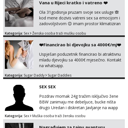
Čekam tvoj poziv!
Vana u Rijeci kratko i vatreno ❤️
Tel:
064/677-677
- Kod: #106
Ola 31godisnja pruzam svoje sex usluge 🙈
tel:0,93€ - mob:1,12€ min
kod mene dozivis vatreni sex sa emocijom i
zadovoljstvom 😊 imam prostor klimatiziran
Žana
pa nebrini da se oznojiš previse 😆 u cijeni
Čekam tvoj poziv!
Kategorija:
Sex
Ženska osoba traži mušku osobu
nudim klasiku sa zastitom pusenje bez
dirkanje i lizanje sexy rublje uvijek imam
Tel:
064/677-677
- Kod: #135
❤️Financirao bi djevojku sa 4000€/mj❤️
tel:0,93€ - mob:1,12€ min
neradim analno i pitanja ako radim bez odma
ignoriram radim samo sa svojim slikama
Uspješan poduzetnik financirao bi atraktivnu
Lili
original ✌️😊ali neki vec me poznaju waccap...
mladu djevojku sa 4000€ mjesečno. Kontakt
Čekam tvoj poziv!
na whatsapp.
Tel:
064/677-677
- Kod: #128
Kategorija:
Sugar Daddy
Sugar Daddies
tel:0,93€ - mob:1,12€ min
SEX SEX
Zara
Čekam tvoj poziv!
Pozdrav momak 24g tražim isključivo žene
Tel:
064/677-677
- Kod: #123
BBW zanimaju me debeljuce, bucke ništa
tel:0,93€ - mob:1,12€ min
drugo Uredan i diskretan Javljanje na wapp
095 546 9915
Kategorija:
Sex
Muška osoba traži žensku osobu
Anđela
Čekam tvoj poziv!
Nagrađujem za tajnu avanturu