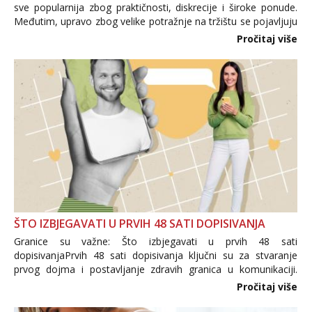
sve popularnija zbog praktičnosti, diskrecije i široke ponude.
Međutim, upravo zbog velike potražnje na tržištu se pojavljuju
i brojni krivotvoreni proizvodi, nepouzdane internetske
Pročitaj više
trgovine te proizvodi nepoznatog podrijetla. ...
ŠTO IZBJEGAVATI U PRVIH 48 SATI DOPISIVANJA
Granice su važne: Što izbjegavati u prvih 48 sati
dopisivanjaPrvih 48 sati dopisivanja ključni su za stvaranje
prvog dojma i postavljanje zdravih granica u komunikaciji.
Važno je izbjeći prebrzo otkrivanje osobnih ili intimnih
Pročitaj više
informacija, jer nepoznata osoba još nije zaslužila to
povjerenje. Takođe...