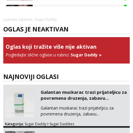
Zara
Čekam tvoj poziv!
Tel:
064/677-677
- Kod: #123
Ljubavni oglasnik
› Sugar Daddy
tel:0,93€ - mob:1,12€ min
OGLAS JE NEAKTIVAN
Anđela
Čekam tvoj poziv!
Oglas koji tražite više nije aktivan
Tel:
064/677-677
- Kod: #142
Pogledajte slične oglase u rubrici:
Sugar Daddy
»
tel:0,93€ - mob:1,12€ min
Liliana
Čekam tvoj poziv!
NAJNOVIJI OGLASI
Tel:
064/677-677
- Kod: #69
tel:0,93€ - mob:1,12€ min
Galantan muskarac trazi prijateljicu za
povremena druzenja, zabavu...
Biljana
Čekam tvoj poziv!
Galantan muskarac trazi prijateljicu za
Tel:
064/677-677
- Kod: #132
povremena druzenja, zabavu...
tel:0,93€ - mob:1,12€ min
Kategorija:
Sugar Daddy
Sugar Daddies
Alisa