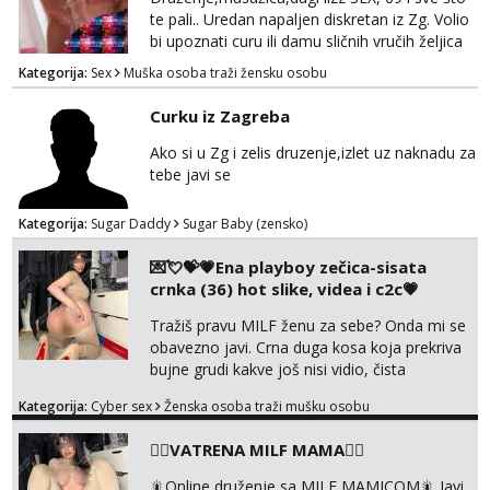
te pali.. Uredan napaljen diskretan iz Zg. Volio
bi upoznati curu ili damu sličnih vručih željica
za zajedničko ugodno i strastveno druženje.
Kategorija:
Sex
Muška osoba traži žensku osobu
Prostor imam, diskr max. A i mobilan 🚗 sam.
Curku iz Zagreba
Ako si u Zg i zelis druzenje,izlet uz naknadu za
tebe javi se
Kategorija:
Sugar Daddy
Sugar Baby (zensko)
💌💘💝💗Ena playboy zečica-sisata
crnka (36) hot slike, videa i c2c💗
Tražiš pravu MILF ženu za sebe? Onda mi se
obavezno javi. Crna duga kosa koja prekriva
bujne grudi kakve još nisi vidio, čista
ŠESTICA! A usne? O usnama bolje da ni ne
Kategorija:
Cyber sex
Ženska osoba traži mušku osobu
pričam. Prave pune usne koje će ti se urezati
u pamćenje, jer vjeruj mi, takve još nisi vidio.
❤️‍🔥VATRENA MILF MAMA❤️‍🔥
Uvijek sam spremna za ONLOINE zabavu.
Volim vruće u porukama uz pokoju fotku.
🎇Online druženje sa MILF MAMICOM🎇 Javi