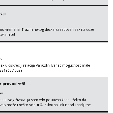
iji
uno vremena. Trazim nekog decka za redovan sex na duze
 cekam te!
bu
ex u diskreciji relacija Varaždin Ivanec mogucnost male
098819637 pusa
r provod 💋🌺
bu
nu svog života. Ja sam vrlo pozitivna žena i želim da
 može i nešto više.💋🌺 Klikni na link ispod i nadji me