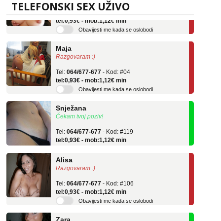
Tel:
064/677-677
- Kod: #69
TELEFONSKI SEX UŽIVO
tel:0,93€ - mob:1,12€ min
Obavijesti me kada se oslobodi
Maja
Razgovaram :)
Tel:
064/677-677
- Kod: #04
tel:0,93€ - mob:1,12€ min
Obavijesti me kada se oslobodi
Snježana
Čekam tvoj poziv!
Tel:
064/677-677
- Kod: #119
tel:0,93€ - mob:1,12€ min
Alisa
Razgovaram :)
Tel:
064/677-677
- Kod: #106
tel:0,93€ - mob:1,12€ min
Obavijesti me kada se oslobodi
Zara
Čekam tvoj poziv!