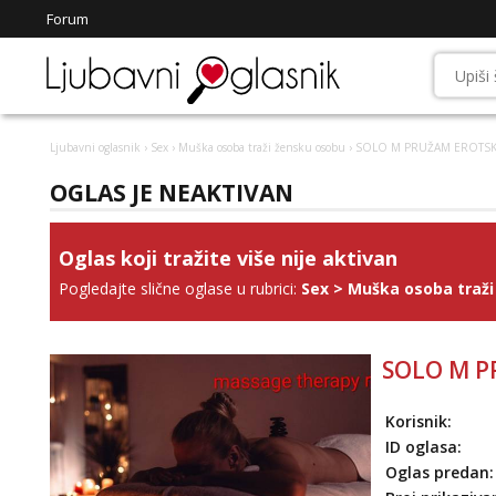
Forum
Ljubavni oglasnik
›
Sex
›
Muška osoba traži žensku osobu
› SOLO M PRUŽAM EROTSKE
OGLAS JE NEAKTIVAN
Oglas koji tražite više nije aktivan
Pogledajte slične oglase u rubrici:
Sex
>
Muška osoba traži
SOLO M P
Korisnik:
ID oglasa:
Oglas predan: