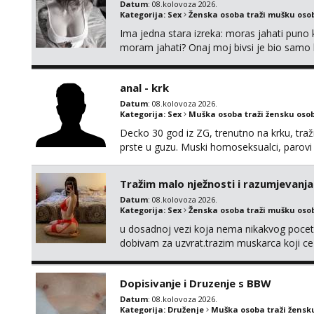
Datum
: 08.kolovoza 2026.
Kategorija:
Sex
Ženska osoba traži mušku oso
Ima jedna stara izreka: moras jahati puno ko
moram jahati? Onaj moj bivsi je bio samo ko
anal - krk
Datum
: 08.kolovoza 2026.
Kategorija:
Sex
Muška osoba traži žensku oso
Decko 30 god iz ZG, trenutno na krku, traž
prste u guzu. Muski homoseksualci, parovi 
opcenito (gotovina) ili unaprijed (aircash,
na whatsapp 0958048882.
Tražim malo nježnosti i razumjevanja
Datum
: 08.kolovoza 2026.
Kategorija:
Sex
Ženska osoba traži mušku oso
u dosadnoj vezi koja nema nikakvog pocetk
dobivam za uzvrat.trazim muskarca koji c
njeznosti i razumjevanja. volim njezan sek
muskarac preuzme kontrolu . javi se :) Klik
Dopisivanje i Druzenje s BBW
Datum
: 08.kolovoza 2026.
Kategorija:
Druženje
Muška osoba traži žensk