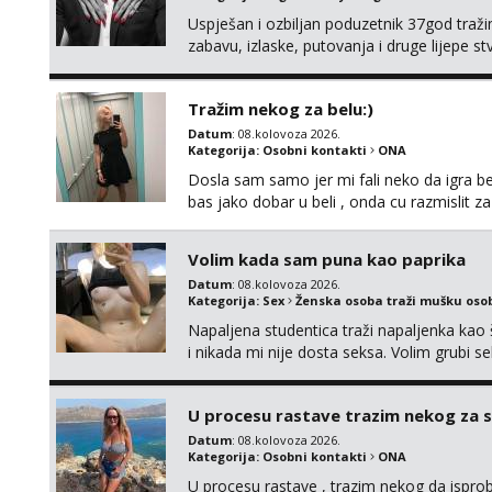
Uspješan i ozbiljan poduzetnik 37god traž
zabavu, izlaske, putovanja i druge lijepe s
zgodna i atraktivna javi se na moj email:
Tražim nekog za belu:)
Datum
: 08.kolovoza 2026.
Kategorija:
Osobni kontakti
ONA
Dosla sam samo jer mi fali neko da igra be
bas jako dobar u beli , onda cu razmislit za
Volim kada sam puna kao paprika
Datum
: 08.kolovoza 2026.
Kategorija:
Sex
Ženska osoba traži mušku oso
Napaljena studentica traži napaljenka kao 
i nikada mi nije dosta seksa. Volim grubi sek
da me isprobaš Klikni na link ispod i nadji
U procesu rastave trazim nekog za 
Datum
: 08.kolovoza 2026.
Kategorija:
Osobni kontakti
ONA
U procesu rastave , trazim nekog da ispr