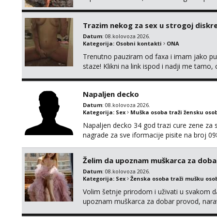
Trazim nekog za sex u strogoj diskrec
Datum
: 08.kolovoza 2026.
Kategorija:
Osobni kontakti
ONA
Trenutno pauziram od faxa i imam jako p
staze! Klikni na link ispod i nadji me tamo,
Napaljen decko
Datum
: 08.kolovoza 2026.
Kategorija:
Sex
Muška osoba traži žensku oso
Napaljen decko 34 god trazi cure zene za s
nagrade za sve iformacije pisite na broj 
Želim da upoznam muškarca za doba
Datum
: 08.kolovoza 2026.
Kategorija:
Sex
Ženska osoba traži mušku oso
Volim šetnje prirodom i uživati u svakom da
upoznam muškarca za dobar provod, naravno
tamo, cekam te!