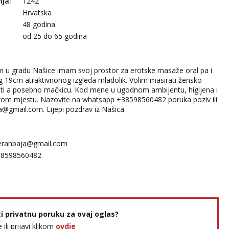
nja:
1242
Hrvatska
48 godina
:
od 25 do 65 godina
m u gradu Našice imam svoj prostor za erotske masaže oral pa i
 19cm atraktivnonog izgleda mladolik. Volim masirati žensko
lizati a posebno mačkicu. Kod mene u ugodnom ambijentu, higijena i
rvom mjestu. Nazovite na whatsapp +38598560482 poruka poziv ili
a@gmail.com. Lijepi pozdrav iz Našica
eranbaja@gmail.com
38598560482
ti privatnu poruku za ovaj oglas?
e ili prijavi klikom
ovdje