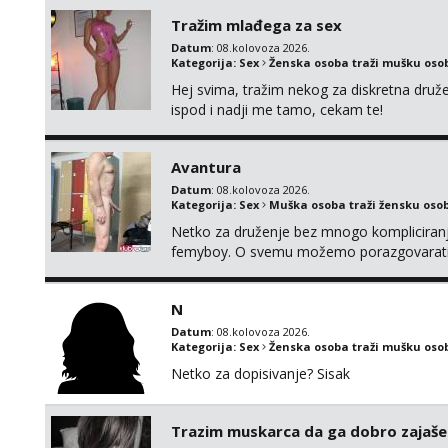
Tražim mlađega za sex
Datum
: 08.kolovoza 2026.
Kategorija:
Sex
Ženska osoba traži mušku oso
Hej svima, tražim nekog za diskretna druž
ispod i nadji me tamo, cekam te!
Avantura
Datum
: 08.kolovoza 2026.
Kategorija:
Sex
Muška osoba traži žensku oso
Netko za druženje bez mnogo kompliciranja
femyboy. O svemu možemo porazgovarati
iskombinirati(auto,najam na dva sata)
N
Datum
: 08.kolovoza 2026.
Kategorija:
Sex
Ženska osoba traži mušku oso
Netko za dopisivanje? Sisak
Trazim muskarca da ga dobro zajaš