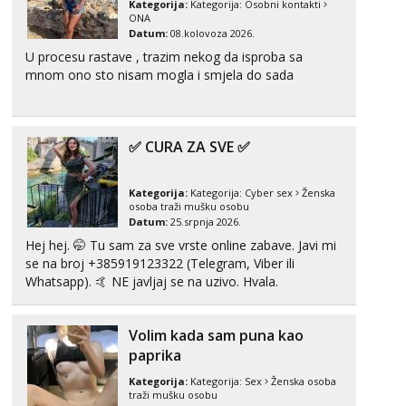
Kategorija:
Kategorija:
Osobni kontakti
ONA
Tel:
064/677-677
- Kod: #119
Datum:
08.kolovoza 2026.
tel:0,93€ - mob:1,12€ min
U procesu rastave , trazim nekog da isproba sa
mnom ono sto nisam mogla i smjela do sada
Alisa
Razgovaram :)
Tel:
064/677-677
- Kod: #106
tel:0,93€ - mob:1,12€ min
✅ CURA ZA SVE ✅
Obavijesti me kada se oslobodi
Zara
Kategorija:
Kategorija:
Cyber sex
Ženska
Čekam tvoj poziv!
osoba traži mušku osobu
Datum:
25.srpnja 2026.
Tel:
064/677-677
- Kod: #123
Hej hej. 🤭 Tu sam za sve vrste online zabave. Javi mi
tel:0,93€ - mob:1,12€ min
se na broj +385919123322 (Telegram, Viber ili
Whatsapp). 🤙 NE javljaj se na uzivo. Hvala.
Anđela
Čekam tvoj poziv!
Tel:
064/677-677
- Kod: #142
Volim kada sam puna kao
tel:0,93€ - mob:1,12€ min
paprika
Kategorija:
Kategorija:
Sex
Ženska osoba
traži mušku osobu