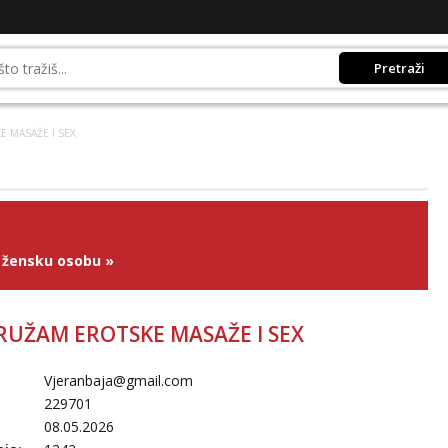
Pretraži
 MASAŽE I SEX
 žensku osobu
»
RUŽAM EROTSKE MASAŽE I SEX
Vjeranbaja@gmail.com
229701
08.05.2026