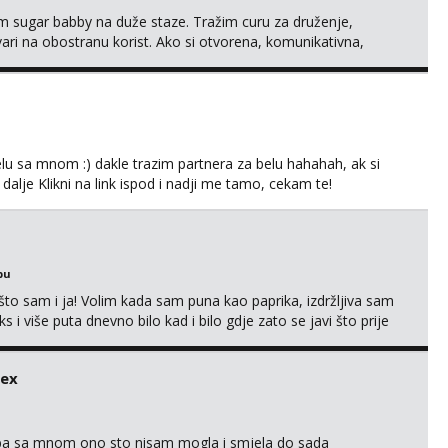
im sugar babby na duže staze. Tražim curu za druženje,
tvari na obostranu korist. Ako si otvorena, komunikativna,
 markodalic37@gmail.com
lu sa mnom :) dakle trazim partnera za belu hahahah, ak si
 dalje Klikni na link ispod i nadji me tamo, cekam te!
bu
što sam i ja! Volim kada sam puna kao paprika, izdržljiva sam
s i više puta dnevno bilo kad i bilo gdje zato se javi što prije
 me tamo, cekam te!
sex
oba sa mnom ono sto nisam mogla i smjela do sada