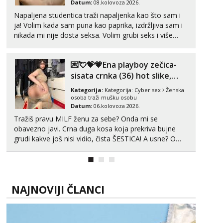
Datum:
08.kolovoza 2026.
Napaljena studentica traži napaljenka kao što sam i
ja! Volim kada sam puna kao paprika, izdržljiva sam i
nikada mi nije dosta seksa. Volim grubi seks i više
puta dnevno bilo kad i bilo gdje zato se javi što prije
da me isprobaš Klikni na link ispod i nadji me tamo,
💌💘💝💗Ena playboy zečica-
cekam te!
sisata crnka (36) hot slike,
videa i c2c💗
Kategorija:
Kategorija:
Cyber sex
Ženska
osoba traži mušku osobu
Datum:
06.kolovoza 2026.
Tražiš pravu MILF ženu za sebe? Onda mi se
obavezno javi. Crna duga kosa koja prekriva bujne
grudi kakve još nisi vidio, čista ŠESTICA! A usne? O
usnama bolje da ni ne pričam. Prave pune usne koje
će ti se urezati u pamćenje, jer vjeruj mi, takve još
nisi vidio. Uvijek sam spremna za ONLOINE zabavu...
NAJNOVIJI ČLANCI