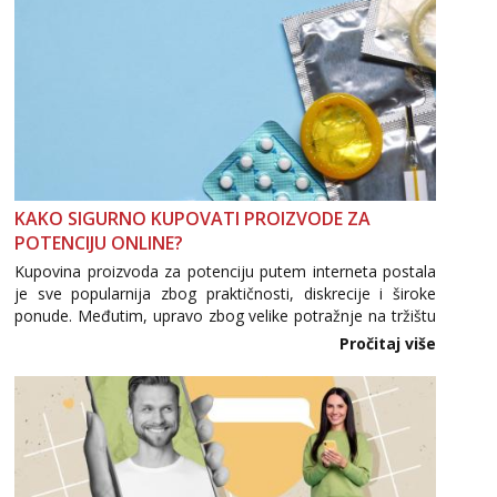
KAKO SIGURNO KUPOVATI PROIZVODE ZA
POTENCIJU ONLINE?
Kupovina proizvoda za potenciju putem interneta postala
je sve popularnija zbog praktičnosti, diskrecije i široke
ponude. Međutim, upravo zbog velike potražnje na tržištu
se pojavljuju i brojni krivotvoreni proizvodi, nepouzdane
Pročitaj više
internetske trgovine te proizvodi nepoznatog podrijetla. ...