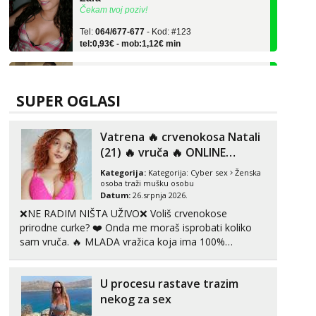
Tel:
064/677-677
- Kod: #123
tel:0,93€ - mob:1,12€ min
Anđela
Čekam tvoj poziv!
Tel:
064/677-677
- Kod: #142
SUPER OGLASI
tel:0,93€ - mob:1,12€ min
Liliana
Vatrena ‎️‍🔥 crvenokosa Natali
Razgovaram :)
(21) ‎️‍🔥 vruča‎ ️‍🔥 ONLINE
ZABAVA
Tel:
064/677-677
- Kod: #69
Kategorija:
Kategorija:
Cyber sex
Ženska
tel:0,93€ - mob:1,12€ min
osoba traži mušku osobu
Obavijesti me kada se oslobodi
Datum:
26.srpnja 2026.
❌NE RADIM NIŠTA UŽIVO❌ Voliš crvenokose
Maja
prirodne curke? ❤️ Onda me moraš isprobati koliko
Razgovaram :)
sam vruča.‎ ️‍🔥 MLADA vražica koja ima 100%
Tel:
064/677-677
- Kod: #04
prorodne grudi, 💦 Misli su mi uvijek prljave i u svemu
tel:0,93€ - mob:1,12€ min
vidim samo užitak. 💦 U mojoj raznolikoj ponudi
Obavijesti me kada se oslobodi
U procesu rastave trazim
možeš pranaći nešto po svojoj mjeri. Sexi videa s
kolegica...
nekog za sex
Snježana
Čekam tvoj poziv!