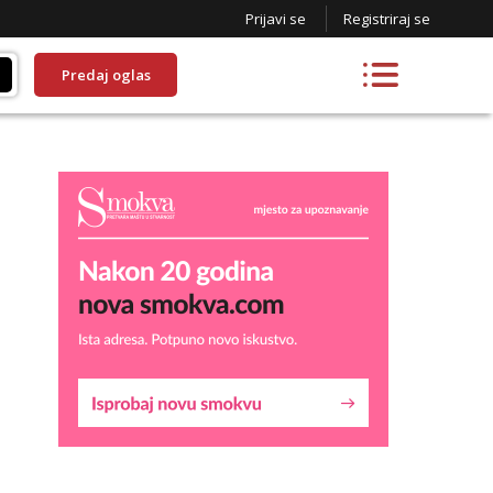
Prijavi se
Registriraj se
Predaj oglas
Liliana
Razgovaram :)