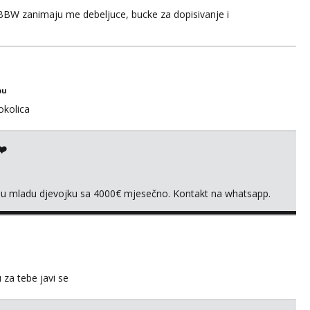
BBW zanimaju me debeljuce, bucke za dopisivanje i
bu
okolica
❤️
vnu mladu djevojku sa 4000€ mjesečno. Kontakt na whatsapp.
u za tebe javi se