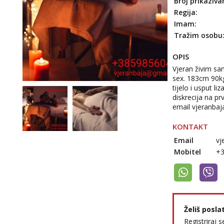
Broj prikaziva
Regija:
Imam:
Tražim osobu
OPIS
Vjeran živim sa
sex. 183cm 90kg
tijelo i usput 
diskrecija na p
email vjeranbaj
KONTAKT
Email
vj
Mobitel
+
Želiš posla
Registriraj s