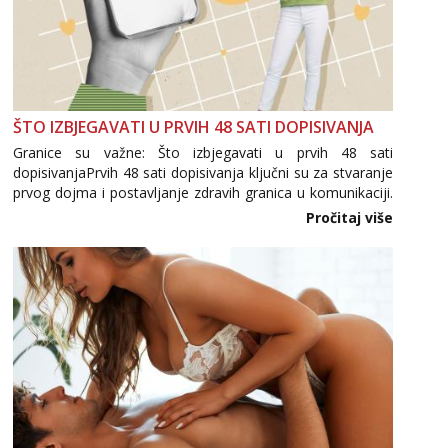
ŠTO IZBJEGAVATI U PRVIH 48 SATI DOPISIVANJA
Granice su važne: Što izbjegavati u prvih 48 sati
dopisivanjaPrvih 48 sati dopisivanja ključni su za stvaranje
prvog dojma i postavljanje zdravih granica u komunikaciji.
Važno je izbjeći prebrzo otkrivanje osobnih ili intimnih
Pročitaj više
informacija, jer nepoznata osoba još nije zaslužila to
povjerenje. Takođe...