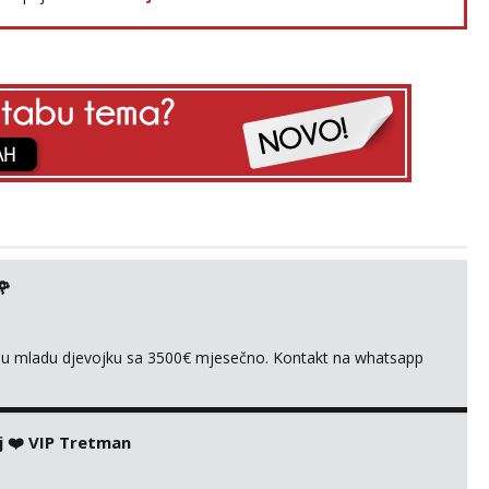
🌹
ivnu mladu djevojku sa 3500€ mjesečno. Kontakt na whatsapp
j ❤️ VIP Tretman