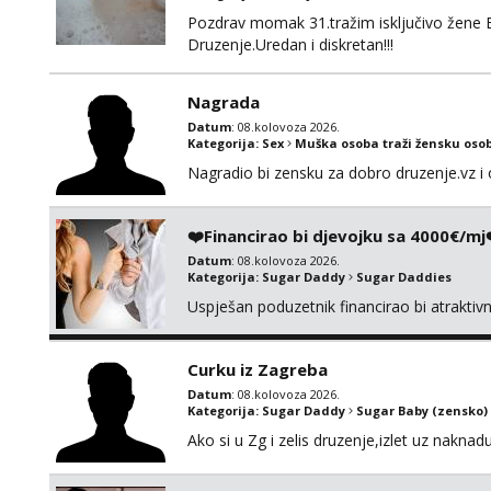
Pozdrav momak 31.tražim isključivo žene 
Druzenje.Uredan i diskretan!!!
Nagrada
Datum
: 08.kolovoza 2026.
Kategorija:
Sex
Muška osoba traži žensku oso
Nagradio bi zensku za dobro druzenje.vz i 
❤️Financirao bi djevojku sa 4000€/mj
Datum
: 08.kolovoza 2026.
Kategorija:
Sugar Daddy
Sugar Daddies
Uspješan poduzetnik financirao bi atrakti
Curku iz Zagreba
Datum
: 08.kolovoza 2026.
Kategorija:
Sugar Daddy
Sugar Baby (zensko)
Ako si u Zg i zelis druzenje,izlet uz naknad