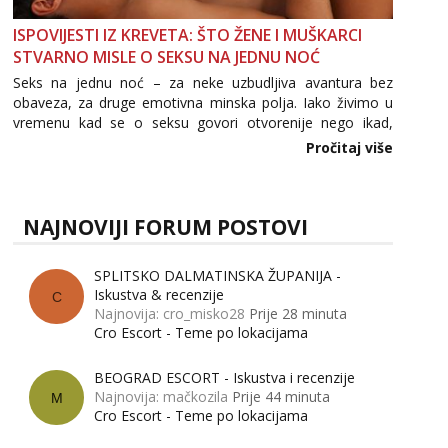
ISPOVIJESTI IZ KREVETA: ŠTO ŽENE I MUŠKARCI
STVARNO MISLE O SEKSU NA JEDNU NOĆ
Seks na jednu noć – za neke uzbudljiva avantura bez
obaveza, za druge emotivna minska polja. Iako živimo u
vremenu kad se o seksu govori otvorenije nego ikad,
tema „jedne noći strasti“ i dalje izaziva burne rasprave. Što
Pročitaj više
zapravo misle žene, a što muškarci? Jesu...
NAJNOVIJI FORUM POSTOVI
SPLITSKO DALMATINSKA ŽUPANIJA -
Iskustva & recenzije
C
Najnovija: cro_misko28
Prije 28 minuta
Cro Escort - Teme po lokacijama
BEOGRAD ESCORT - Iskustva i recenzije
Najnovija: mačkozila
Prije 44 minuta
M
Cro Escort - Teme po lokacijama