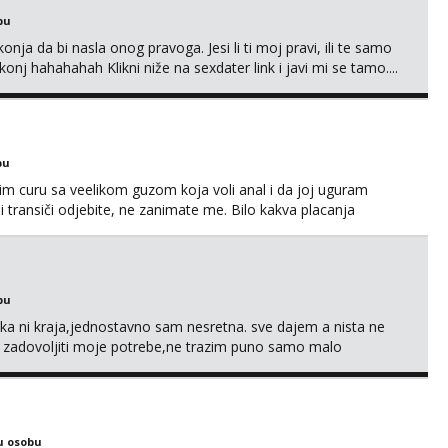
bu
nja da bi nasla onog pravoga. Jesi li ti moj pravi, ili te samo
nj hahahahah Klikni niže na sexdater link i javi mi se tamo....
bu
im curu sa veelikom guzom koja voli anal i da joj uguram
i transiči odjebite, ne zanimate me. Bilo kakva placanja
 paysafecard, bonovi) ne dolaze u obzir. Javit se prvo porukom
bu
a ni kraja,jednostavno sam nesretna. sve dajem a nista ne
e zadovoljiti moje potrebe,ne trazim puno samo malo
s i njezne poljupce po tijelu koji me jako pale,obozavam kad
ni na link ispod i nadji me tamo, cekam te!
u osobu