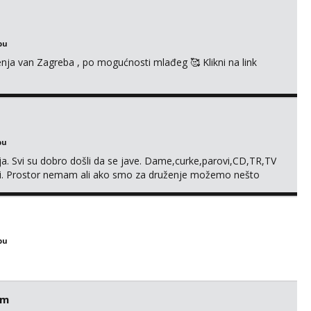
bu
enja van Zagreba , po mogućnosti mlađeg 🥰 Klikni na link
bu
. Svi su dobro došli da se jave. Dame,curke,parovi,CD,TR,TV
. Prostor nemam ali ako smo za druženje možemo nešto
bu
em