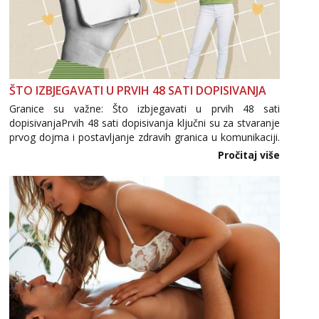
ŠTO IZBJEGAVATI U PRVIH 48 SATI DOPISIVANJA
Granice su važne: Što izbjegavati u prvih 48 sati
dopisivanjaPrvih 48 sati dopisivanja ključni su za stvaranje
prvog dojma i postavljanje zdravih granica u komunikaciji.
Važno je izbjeći prebrzo otkrivanje osobnih ili intimnih
Pročitaj više
informacija, jer nepoznata osoba još nije zaslužila to
povjerenje. Takođe...