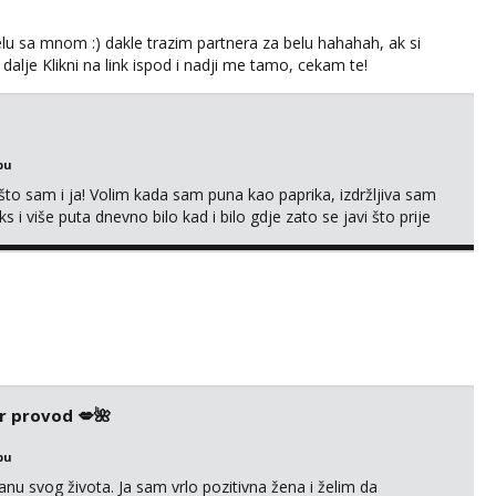
lu sa mnom :) dakle trazim partnera za belu hahahah, ak si
 dalje Klikni na link ispod i nadji me tamo, cekam te!
bu
što sam i ja! Volim kada sam puna kao paprika, izdržljiva sam
s i više puta dnevno bilo kad i bilo gdje zato se javi što prije
 me tamo, cekam te!
r provod 💋🌺
bu
nu svog života. Ja sam vrlo pozitivna žena i želim da