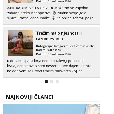
tel:0,93€ - mob:1,12€ min
Datum:
01.kolovoza 2026.
Obavijesti me kada se oslobodi
❌NE RADIM NIŠTA UŽIVO❌ Možemo se zajedno
zabaviti preko videopoziva. 😉 Nudim svoje gole
Alisa
slikice i razne videouradke. 🤩 Za online zabavu pošalji
Razgovaram :)
poruku na Whatsapp, Telegram ili Viber. 😎 +385 91
Tel:
064/677-677
- Kod: #106
912 3322 Za provjeru moje autentičnosti možeš me
tel:0,93€ - mob:1,12€ min
Tražim malo nježnosti i
vidjeti na videopozivu. 😉 S vama sam vec 5 ...
Obavijesti me kada se oslobodi
razumjevanja
Vanesa
Kategorija:
Kategorija:
Sex
Ženska osoba
traži mušku osobu
Čekam tvoj poziv!
Datum:
06.kolovoza 2026.
Tel:
064/677-677
- Kod: #74
u dosadnoj vezi koja nema nikakvog pocetka ni
tel:0,93€ - mob:1,12€ min
kraja,jednostavno sam nesretna. sve dajem a nista
ne dobivam za uzvrat.trazim muskarca koji ce
Anita
zadovoljiti moje potrebe,ne trazim puno samo malo
Čekam tvoj poziv!
njeznosti i razumjevanja. volim njezan seks i njezne
Tel:
064/677-677
- Kod: #87
poljupce po tijelu koji me jako pale,obozavam kad
tel:0,93€ - mob:1,12€ min
muskar...
NAJNOVIJI ČLANCI
Zara
Razgovaram :)
Tel:
064/677-677
- Kod: #123