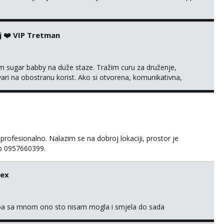
j ❤️ VIP Tretman
im sugar babby na duže staze. Tražim curu za druženje,
tvari na obostranu korist. Ako si otvorena, komunikativna,
 markodalic37@gmail.com
 profesionalno. Nalazim se na dobroj lokaciji, prostor je
app 0957660399.
sex
oba sa mnom ono sto nisam mogla i smjela do sada