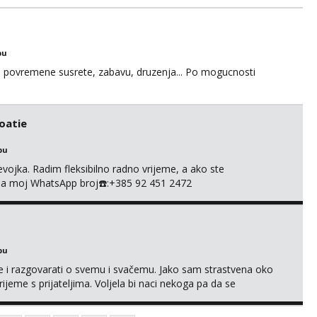
bu
u za povremene susrete, zabavu, druzenja... Po mogucnosti
roatie
bu
evojka. Radim fleksibilno radno vrijeme, a ako ste
e na moj WhatsApp broj☎️:+385 92 451 2472
bu
se i razgovarati o svemu i svačemu. Jako sam strastvena oko
vrijeme s prijateljima. Voljela bi naci nekoga pa da se
kni na link ispod i nadji me tamo, cekam te!