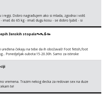
 i regiji. Dobro nagrađujem ako si mlada, zgodna i voliš
 - imaš do 65 kg - imaš dugu kosu - se dobro ljubiš - si
še) i dostupna radnim danom (vikendi i noći su za obitelj) -
ljajte se: - debele - frajeri i paro...
ijepih ženskih stopala👡👠👢👟
 i uređena čekaju na tebe da ih obožavaš! Foot fetish,foot
g... Ponedjeljak-subota:15-20.30h. Samo za istinske
. Sex i sl.ISKLJUČENO!
iji
uno vremena. Trazim nekog decka za redovan sex na duze
 cekam te!