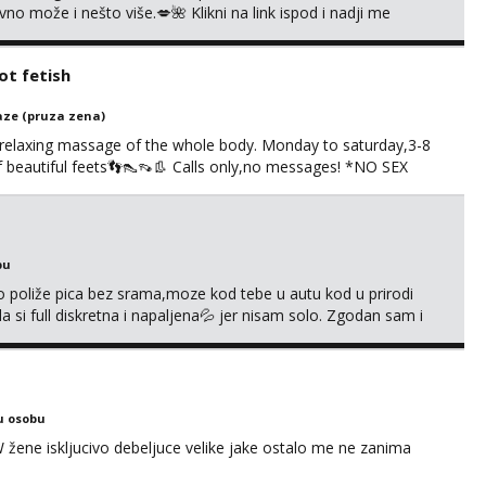
 može i nešto više.💋🌺 Klikni na link ispod i nadji me
t fetish
ze (pruza zena)
 relaxing massage of the whole body. Monday to saturday,3-8
of beautiful feets👣👠👡👢 Calls only,no messages! *NO SEX
S
bu
go poliže pica bez srama,moze kod tebe u autu kod u prirodi
a si full diskretna i napaljena💦 jer nisam solo. Zgodan sam i
178 78kg.,javi se za brz dogovor Kontakt 0958759047
u osobu
ne iskljucivo debeljuce velike jake ostalo me ne zanima