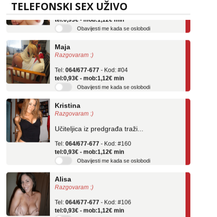
Tel:
064/677-677
- Kod: #69
TELEFONSKI SEX UŽIVO
tel:0,93€ - mob:1,12€ min
Obavijesti me kada se oslobodi
Maja
Razgovaram :)
Tel:
064/677-677
- Kod: #04
tel:0,93€ - mob:1,12€ min
Obavijesti me kada se oslobodi
Kristina
Razgovaram :)
Učiteljica iz predgrađa traži...
Tel:
064/677-677
- Kod: #160
tel:0,93€ - mob:1,12€ min
Obavijesti me kada se oslobodi
Alisa
Razgovaram :)
Tel:
064/677-677
- Kod: #106
tel:0,93€ - mob:1,12€ min
Obavijesti me kada se oslobodi