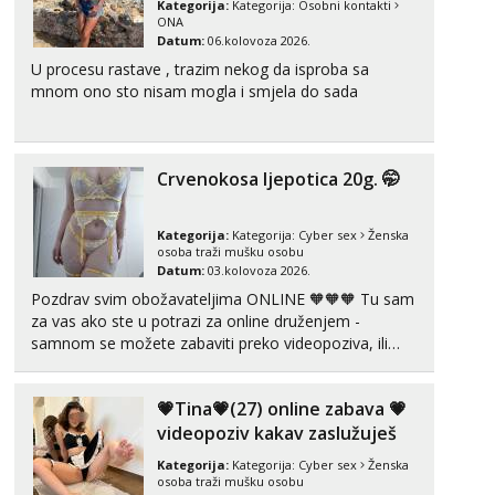
Kategorija:
Kategorija:
Osobni kontakti
Mira
ONA
Čekam tvoj poziv!
Datum:
06.kolovoza 2026.
Tel:
064/677-677
- Kod: #72
U procesu rastave , trazim nekog da isproba sa
tel:0,93€ - mob:1,12€ min
mnom ono sto nisam mogla i smjela do sada
Liliana
Razgovaram :)
Crvenokosa ljepotica 20g. 🤭
Tel:
064/677-677
- Kod: #69
tel:0,93€ - mob:1,12€ min
Obavijesti me kada se oslobodi
Kategorija:
Kategorija:
Cyber sex
Ženska
osoba traži mušku osobu
Maja
Datum:
03.kolovoza 2026.
Razgovaram :)
Pozdrav svim obožavateljima ONLINE 🧡🧡🧡 Tu sam
Tel:
064/677-677
- Kod: #04
za vas ako ste u potrazi za online druženjem -
tel:0,93€ - mob:1,12€ min
samnom se možete zabaviti preko videopoziva, ili
Obavijesti me kada se oslobodi
ako vam nisam dovoljna radim i u paru i trojci s
kolegicama, svaka je drugačija 😉 Radim i vruća
Kristina
💗Tina💗(27) online zabava 💗
tipkanja uz slike i hot line pozive. Za vas sam
Razgovaram :)
pripremila ...
videopoziv kakav zaslužuješ
Učiteljica iz predgrađa traži...
Kategorija:
Kategorija:
Cyber sex
Ženska
Tel:
064/677-677
- Kod: #160
osoba traži mušku osobu