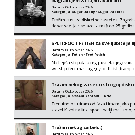
Nagrađujem za tajnu avanturu
Datum
: 06.kolovoza 2026.
Kategorija:
Sugar Daddy
Sugar Daddies
Tražim curu za diskretne susrete u Zagrebu
dobar sex. Javi se ako: - imaš do 25 godina
fleksibilna s vremenom (jer ga nemam previ
vodiš brigu o zdravlju i koristiš zaštitu Ne jav
SPLIT:FOOT FETISH za sve ljubitelje l
Datum
: 06.kolovoza 2026.
Kategorija:
Fetish
Foot Fetish
Najljepša stopala u regiji,uvijek njegovana
worship,feet massage,nylon fetish,tramplin
obožavatelje ovog fetisha,isključivo POZIV
Trazim nekog za sex u strogoj diskrec
Datum
: 06.kolovoza 2026.
Kategorija:
Osobni kontakti
ONA
Trenutno pauziram od faxa i imam jako p
staze! Klikni na link ispod i nadji me tamo,
Tražim nekog za belu:)
Datum
: 06.kolovoza 2026.