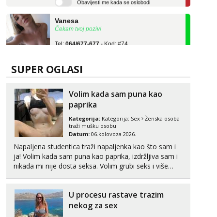
Vanesa
Čekam tvoj poziv!
Tel:
064/677-677
- Kod: #74
tel:0,93€ - mob:1,12€ min
Anita
SUPER OGLASI
Čekam tvoj poziv!
Tel:
064/677-677
- Kod: #87
Volim kada sam puna kao
tel:0,93€ - mob:1,12€ min
paprika
Zara
Kategorija:
Kategorija:
Sex
Ženska osoba
Razgovaram :)
traži mušku osobu
Datum:
06.kolovoza 2026.
Tel:
064/677-677
- Kod: #123
tel:0,93€ - mob:1,12€ min
Napaljena studentica traži napaljenka kao što sam i
Obavijesti me kada se oslobodi
ja! Volim kada sam puna kao paprika, izdržljiva sam i
nikada mi nije dosta seksa. Volim grubi seks i više
Anđela
puta dnevno bilo kad i bilo gdje zato se javi što prije
Čekam tvoj poziv!
da me isprobaš Klikni na link ispod i nadji me tamo,
U procesu rastave trazim
Tel:
064/677-677
- Kod: #142
cekam te!
tel:0,93€ - mob:1,12€ min
nekog za sex