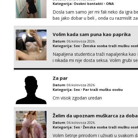
Kategorija:
Osobni kontakti
ONA
Dosla sam samo jer mi fali neko da igra be
bas jako dobar u beli , onda cu razmislit za
Volim kada sam puna kao paprika
Datum
: 06.kolovoza 2026.
Kategorija:
Sex
Ženska osoba traži mušku oso
Napaljena studentica traži napaljenka kao 
i nikada mi nije dosta seksa. Volim grubi sek
da me isprobaš Klikni na link ispod i nadji
Za par
Datum
: 06.kolovoza 2026.
Kategorija:
Sex
Par traži mušku osobu
Crn visok zgodan uredan
Želim da upoznam muškarca za doba
Datum
: 06.kolovoza 2026.
Kategorija:
Sex
Ženska osoba traži mušku oso
Volim šetnje prirodom i uživati u svakom da