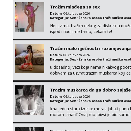
Tražim mlađega za sex
Datum
: 06.kolovoza 2026.
Kategorija:
Sex
Ženska osoba traži mušku oso
Hej svima, tražim nekog za diskretna druž
ispod i nadji me tamo, cekam te!
Tražim malo nježnosti i razumjevanja
Datum
: 06.kolovoza 2026.
Kategorija:
Sex
Ženska osoba traži mušku oso
u dosadnoj vezi koja nema nikakvog pocetk
dobivam za uzvrat.trazim muskarca koji c
njeznosti i razumjevanja. volim njezan sek
muskarac preuzme kontrolu . javi se :) Klik
Trazim muskarca da ga dobro zajaš
Datum
: 06.kolovoza 2026.
Kategorija:
Sex
Ženska osoba traži mušku oso
Ima jedna stara izreka: moras jahati puno ko
moram jahati? Onaj moj bivsi je bio samo ko