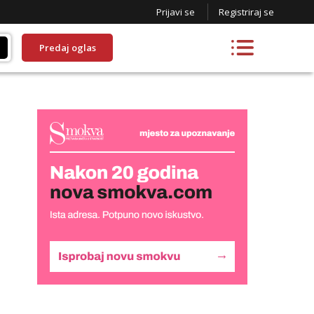
Prijavi se
Registriraj se
Predaj oglas
Liliana
Razgovaram :)