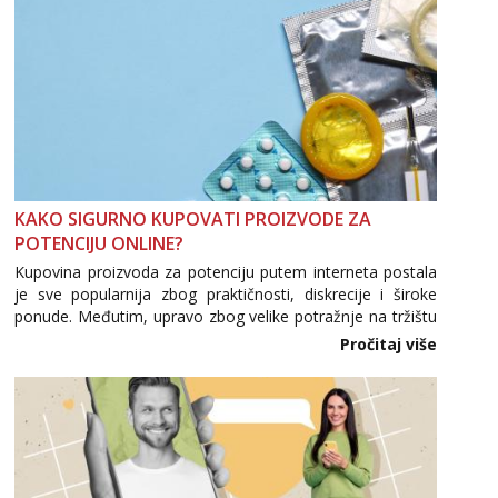
tel:0,93€ - mob:1,12€ min
Obavijesti me kada se oslobodi
Anđela
Čekam tvoj poziv!
Tel:
064/677-677
- Kod: #142
tel:0,93€ - mob:1,12€ min
Mira
Čekam tvoj poziv!
KAKO SIGURNO KUPOVATI PROIZVODE ZA
POTENCIJU ONLINE?
Tel:
064/677-677
- Kod: #72
tel:0,93€ - mob:1,12€ min
Kupovina proizvoda za potenciju putem interneta postala
je sve popularnija zbog praktičnosti, diskrecije i široke
ponude. Međutim, upravo zbog velike potražnje na tržištu
se pojavljuju i brojni krivotvoreni proizvodi, nepouzdane
Pročitaj više
internetske trgovine te proizvodi nepoznatog podrijetla. ...