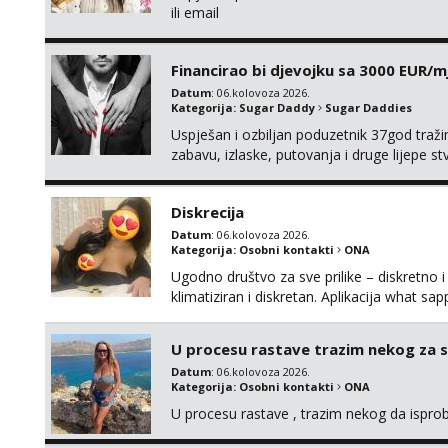
ili email
Financirao bi djevojku sa 3000 EUR/m
Datum
: 06.kolovoza 2026.
Kategorija:
Sugar Daddy
Sugar Daddies
Uspješan i ozbiljan poduzetnik 37god traž
zabavu, izlaske, putovanja i druge lijepe s
zgodna i atraktivna javi se na moj email:
Diskrecija
Datum
: 06.kolovoza 2026.
Kategorija:
Osobni kontakti
ONA
Ugodno društvo za sve prilike – diskretno i
klimatiziran i diskretan. Aplikacija what s
U procesu rastave trazim nekog za 
Datum
: 06.kolovoza 2026.
Kategorija:
Osobni kontakti
ONA
U procesu rastave , trazim nekog da ispr