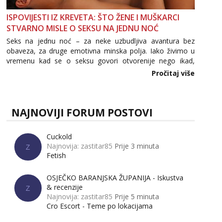
ISPOVIJESTI IZ KREVETA: ŠTO ŽENE I MUŠKARCI
STVARNO MISLE O SEKSU NA JEDNU NOĆ
Seks na jednu noć – za neke uzbudljiva avantura bez
obaveza, za druge emotivna minska polja. Iako živimo u
vremenu kad se o seksu govori otvorenije nego ikad,
tema „jedne noći strasti“ i dalje izaziva burne rasprave. Što
Pročitaj više
zapravo misle žene, a što muškarci? Jesu...
NAJNOVIJI FORUM POSTOVI
Cuckold
Najnovija: zastitar85
Prije 3 minuta
Z
Fetish
OSJEČKO BARANJSKA ŽUPANIJA - Iskustva
& recenzije
Z
Najnovija: zastitar85
Prije 5 minuta
Cro Escort - Teme po lokacijama