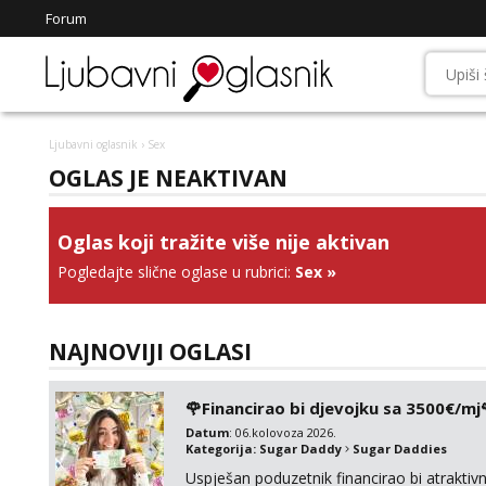
Forum
Ljubavni oglasnik
› Sex
OGLAS JE NEAKTIVAN
Oglas koji tražite više nije aktivan
Pogledajte slične oglase u rubrici:
Sex
»
NAJNOVIJI OGLASI
🌹Financirao bi djevojku sa 3500€/mj
Datum
: 06.kolovoza 2026.
Kategorija:
Sugar Daddy
Sugar Daddies
Uspješan poduzetnik financirao bi atrakt