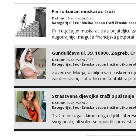
Fin i situiran muskarac traži
Datum
: 06.kolovoza 2026.
Kategorija:
Sex
Muška osoba traži žensku oso
Fin i utjecajan muskarac trazi prijateljic
dugotrajnije, moguca financijska potpora!
Gundulićeva ul. 39, 10000, Zagreb, C
Datum
: 06.kolovoza 2026.
Kategorija:
Sex
Ženska osoba traži mušku oso
Zovem se Marija, ozbiljna sam i iskrena dj
zainteresirani, slobodno me kontaktirajt
Strastvena djevojka traži opuštanje
Datum
: 06.kolovoza 2026.
Kategorija:
Sex
Ženska osoba traži mušku oso
Tražim nekoga s kime mogu dijeliti intere
svog posla, ali volim se opustiti i provesti 
nemoram samo s prijateljima opustati ;) Kli