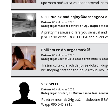
upoznam muškarca za dobar provod, naravno
tamo, cekam te!
SPLIT:Relax and enjoy😉Massage&Foo
Datum
: 06.kolovoza 2026.
Kategorija:
Masaže i striptiz
Opustajuce masa
A pretty masseuse offers you sensual and
p.m. I also offer FOOT FETISH for lovers 
*PRIORITY IS GIVEN TO REGULAR CLIENT
Poližem te do orgazma💦🤑
Datum
: 06.kolovoza 2026.
Kategorija:
Sex
Muška osoba traži žensku oso
Tražim curu koja voli da joj se dobro i du
wc shoping centar bitno da je uzbudljivo i d
diskretan,sliku šaljem na wapp telegram..
SEX SPLIT
Datum
: 06.kolovoza 2026.
Kategorija:
Druženje
Muška osoba traži žensk
Pozdrav momak 24g tražim slobodne BBW že
Wapp 095 546 9915