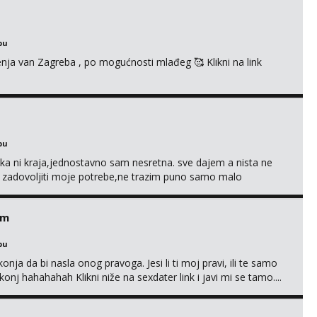
bu
enja van Zagreba , po mogućnosti mlađeg 🥰 Klikni na link
bu
a ni kraja,jednostavno sam nesretna. sve dajem a nista ne
e zadovoljiti moje potrebe,ne trazim puno samo malo
s i njezne poljupce po tijelu koji me jako pale,obozavam kad
ni na link ispod i nadji me tamo, cekam te!
em
bu
nja da bi nasla onog pravoga. Jesi li ti moj pravi, ili te samo
nj hahahahah Klikni niže na sexdater link i javi mi se tamo....