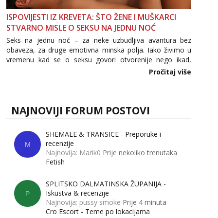
ISPOVIJESTI IZ KREVETA: ŠTO ŽENE I MUŠKARCI
STVARNO MISLE O SEKSU NA JEDNU NOĆ
Seks na jednu noć – za neke uzbudljiva avantura bez
obaveza, za druge emotivna minska polja. Iako živimo u
vremenu kad se o seksu govori otvorenije nego ikad,
tema „jedne noći strasti“ i dalje izaziva burne rasprave. Što
Pročitaj više
zapravo misle žene, a što muškarci? Jesu...
NAJNOVIJI FORUM POSTOVI
SHEMALE & TRANSICE - Preporuke i
recenzije
M
Najnovija: Marik0
Prije nekoliko trenutaka
Fetish
SPLITSKO DALMATINSKA ŽUPANIJA -
Iskustva & recenzije
P
Najnovija: pussy smoke
Prije 4 minuta
Cro Escort - Teme po lokacijama