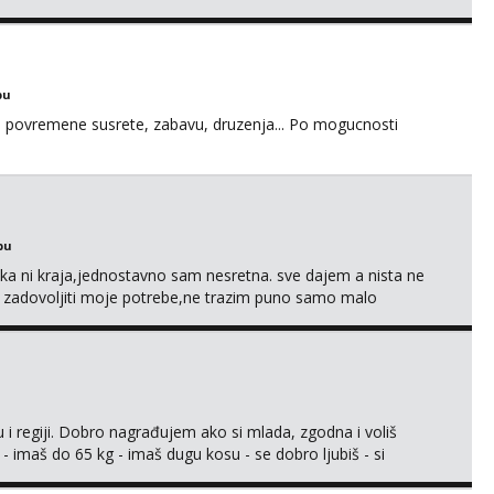
bu
u za povremene susrete, zabavu, druzenja... Po mogucnosti
bu
a ni kraja,jednostavno sam nesretna. sve dajem a nista ne
e zadovoljiti moje potrebe,ne trazim puno samo malo
s i njezne poljupce po tijelu koji me jako pale,obozavam kad
ni na link ispod i nadji me tamo, cekam te!
 i regiji. Dobro nagrađujem ako si mlada, zgodna i voliš
 - imaš do 65 kg - imaš dugu kosu - se dobro ljubiš - si
še) i dostupna radnim danom (vikendi i noći su za obitelj) -