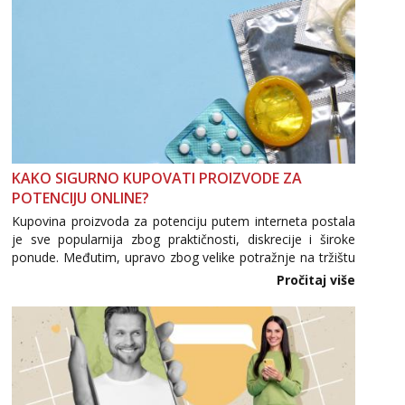
KAKO SIGURNO KUPOVATI PROIZVODE ZA
POTENCIJU ONLINE?
Kupovina proizvoda za potenciju putem interneta postala
je sve popularnija zbog praktičnosti, diskrecije i široke
ponude. Međutim, upravo zbog velike potražnje na tržištu
se pojavljuju i brojni krivotvoreni proizvodi, nepouzdane
Pročitaj više
internetske trgovine te proizvodi nepoznatog podrijetla. ...