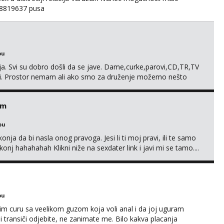
098819637 pusa
bu
. Svi su dobro došli da se jave. Dame,curke,parovi,CD,TR,TV
. Prostor nemam ali ako smo za druženje možemo nešto
em
bu
nja da bi nasla onog pravoga. Jesi li ti moj pravi, ili te samo
nj hahahahah Klikni niže na sexdater link i javi mi se tamo....
bu
im curu sa veelikom guzom koja voli anal i da joj uguram
i transiči odjebite, ne zanimate me. Bilo kakva placanja