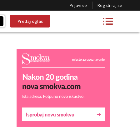
Prijavi se
Registriraj se
Predaj oglas
Maja
Razgovaram :)