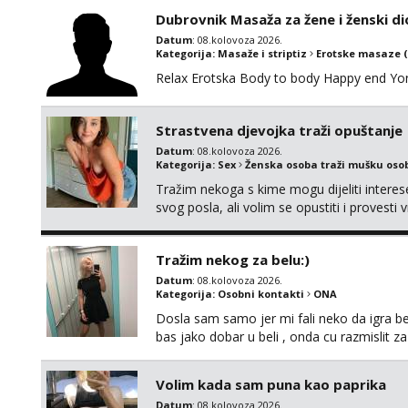
vodiš brigu o zdravlju i koristiš zaštitu Ne jav
Dubrovnik Masaža za žene i ženski di
Datum
: 08.kolovoza 2026.
Kategorija:
Masaže i striptiz
Erotske masaze 
Relax Erotska Body to body Happy end Yo
Strastvena djevojka traži opuštanje
Datum
: 08.kolovoza 2026.
Kategorija:
Sex
Ženska osoba traži mušku oso
Tražim nekoga s kime mogu dijeliti intere
svog posla, ali volim se opustiti i provesti 
nemoram samo s prijateljima opustati ;) Kli
Tražim nekog za belu:)
Datum
: 08.kolovoza 2026.
Kategorija:
Osobni kontakti
ONA
Dosla sam samo jer mi fali neko da igra be
bas jako dobar u beli , onda cu razmislit za
Volim kada sam puna kao paprika
Datum
: 08.kolovoza 2026.