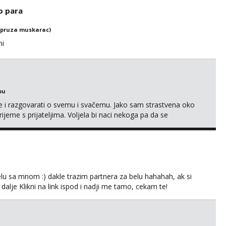
ljajte se: - debele - frajeri i paro...
o para
(pruza muskarac)
ni
bu
se i razgovarati o svemu i svačemu. Jako sam strastvena oko
vrijeme s prijateljima. Voljela bi naci nekoga pa da se
kni na link ispod i nadji me tamo, cekam te!
lu sa mnom :) dakle trazim partnera za belu hahahah, ak si
 dalje Klikni na link ispod i nadji me tamo, cekam te!