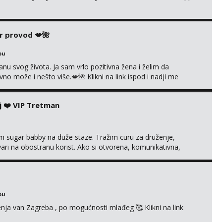
r provod 💋🌺
bu
nu svog života. Ja sam vrlo pozitivna žena i želim da
 može i nešto više.💋🌺 Klikni na link ispod i nadji me
j ❤️ VIP Tretman
im sugar babby na duže staze. Tražim curu za druženje,
tvari na obostranu korist. Ako si otvorena, komunikativna,
 markodalic37@gmail.com
bu
enja van Zagreba , po mogućnosti mlađeg 🥰 Klikni na link