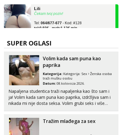
Lili
Čekam tvoj poziv!
Tel:
064/677-677
- Kod: #128
tel:0,93€ - mob:1,12€ min
Zara
Čekam tvoj poziv!
SUPER OGLASI
Tel:
064/677-677
- Kod: #123
tel:0,93€ - mob:1,12€ min
Volim kada sam puna kao
paprika
Anđela
Čekam tvoj poziv!
Kategorija:
Kategorija:
Sex
Ženska osoba
traži mušku osobu
Tel:
064/677-677
- Kod: #142
Datum:
08.kolovoza 2026.
tel:0,93€ - mob:1,12€ min
Napaljena studentica traži napaljenka kao što sam i
ja! Volim kada sam puna kao paprika, izdržljiva sam i
Maja
nikada mi nije dosta seksa. Volim grubi seks i više
Razgovaram :)
puta dnevno bilo kad i bilo gdje zato se javi što prije
Tel:
064/677-677
- Kod: #04
da me isprobaš Klikni na link ispod i nadji me tamo,
tel:0,93€ - mob:1,12€ min
Tražim mlađega za sex
cekam te!
Obavijesti me kada se oslobodi
Kristina