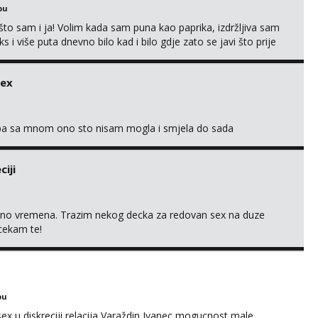
bu
što sam i ja! Volim kada sam puna kao paprika, izdržljiva sam
s i više puta dnevno bilo kad i bilo gdje zato se javi što prije
 me tamo, cekam te!
sex
oba sa mnom ono sto nisam mogla i smjela do sada
iji
uno vremena. Trazim nekog decka za redovan sex na duze
 cekam te!
bu
ex u diskreciji relacija Varaždin Ivanec mogucnost male