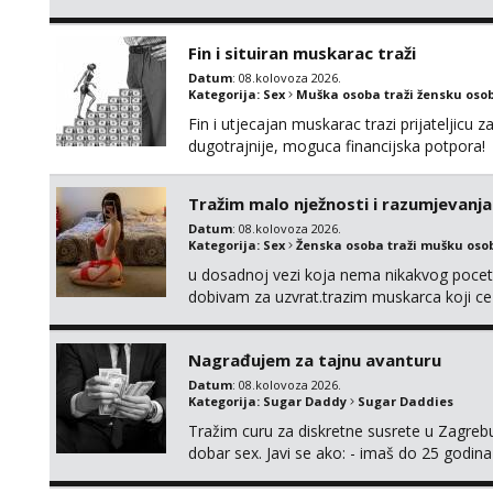
Fin i situiran muskarac traži
Datum
: 08.kolovoza 2026.
Kategorija:
Sex
Muška osoba traži žensku oso
Fin i utjecajan muskarac trazi prijateljic
dugotrajnije, moguca financijska potpora!
Tražim malo nježnosti i razumjevanja
Datum
: 08.kolovoza 2026.
Kategorija:
Sex
Ženska osoba traži mušku oso
u dosadnoj vezi koja nema nikakvog pocetk
dobivam za uzvrat.trazim muskarca koji c
njeznosti i razumjevanja. volim njezan sek
muskarac preuzme kontrolu . javi se :) Klik
Nagrađujem za tajnu avanturu
Datum
: 08.kolovoza 2026.
Kategorija:
Sugar Daddy
Sugar Daddies
Tražim curu za diskretne susrete u Zagrebu
dobar sex. Javi se ako: - imaš do 25 godina
fleksibilna s vremenom (jer ga nemam previ