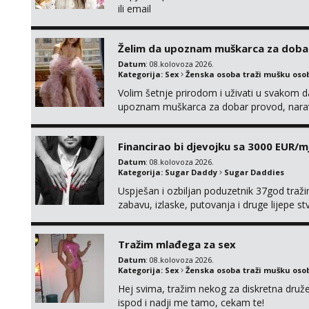
ili email
Želim da upoznam muškarca za doba
Datum
: 08.kolovoza 2026.
Kategorija:
Sex
Ženska osoba traži mušku oso
Volim šetnje prirodom i uživati u svakom da
upoznam muškarca za dobar provod, naravno
tamo, cekam te!
Financirao bi djevojku sa 3000 EUR/m
Datum
: 08.kolovoza 2026.
Kategorija:
Sugar Daddy
Sugar Daddies
Uspješan i ozbiljan poduzetnik 37god traž
zabavu, izlaske, putovanja i druge lijepe s
zgodna i atraktivna javi se na moj email:
Tražim mlađega za sex
Datum
: 08.kolovoza 2026.
Kategorija:
Sex
Ženska osoba traži mušku oso
Hej svima, tražim nekog za diskretna druž
ispod i nadji me tamo, cekam te!