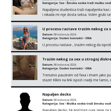
Kategorija:
Sex
Ženska osoba traži mušku oso
Napaljena studentica traži napaljenka kao 
i nikada mi nije dosta seksa. Volim grubi sek
da me isprobaš Klikni na link ispod i nadji
U procesu rastave trazim nekog za 
Datum
: 08.kolovoza 2026.
Kategorija:
Osobni kontakti
ONA
U procesu rastave , trazim nekog da ispr
Trazim nekog za sex u strogoj diskrec
Datum
: 08.kolovoza 2026.
Kategorija:
Osobni kontakti
ONA
Trenutno pauziram od faxa i imam jako p
staze! Klikni na link ispod i nadji me tamo,
Napaljen decko
Datum
: 08.kolovoza 2026.
Kategorija:
Sex
Muška osoba traži žensku oso
Napaljen decko 34 god trazi cure zene za s