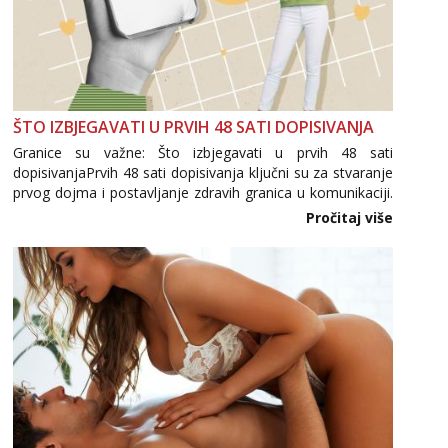
ŠTO IZBJEGAVATI U PRVIH 48 SATI DOPISIVANJA
Granice su važne: Što izbjegavati u prvih 48 sati
dopisivanjaPrvih 48 sati dopisivanja ključni su za stvaranje
prvog dojma i postavljanje zdravih granica u komunikaciji.
Važno je izbjeći prebrzo otkrivanje osobnih ili intimnih
Pročitaj više
informacija, jer nepoznata osoba još nije zaslužila to
povjerenje. Takođe...