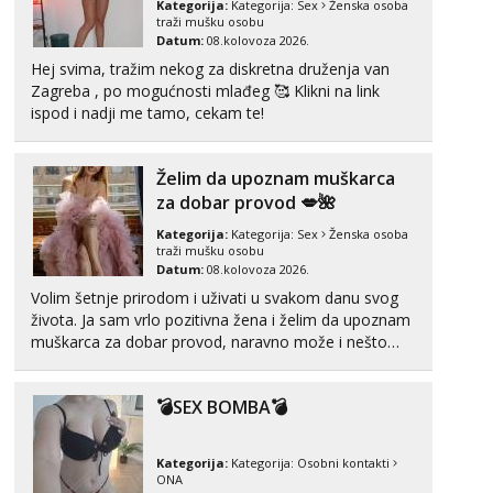
Kategorija:
Kategorija:
Sex
Ženska osoba
Razgovaram :)
traži mušku osobu
Datum:
08.kolovoza 2026.
Učiteljica iz predgrađa traži...
Hej svima, tražim nekog za diskretna druženja van
Tel:
064/677-677
- Kod: #160
Zagreba , po mogućnosti mlađeg 🥰 Klikni na link
tel:0,93€ - mob:1,12€ min
ispod i nadji me tamo, cekam te!
Obavijesti me kada se oslobodi
Snježana
Želim da upoznam muškarca
Razgovaram :)
za dobar provod 💋🌺
Tel:
064/677-677
- Kod: #119
Kategorija:
Kategorija:
Sex
Ženska osoba
tel:0,93€ - mob:1,12€ min
traži mušku osobu
Obavijesti me kada se oslobodi
Datum:
08.kolovoza 2026.
Volim šetnje prirodom i uživati u svakom danu svog
Vanesa
života. Ja sam vrlo pozitivna žena i želim da upoznam
Čekam tvoj poziv!
muškarca za dobar provod, naravno može i nešto
Tel:
064/677-677
- Kod: #74
više.💋🌺 Klikni na link ispod i nadji me tamo, cekam
tel:0,93€ - mob:1,12€ min
te!
💣SEX BOMBA💣
Lili
Čekam tvoj poziv!
Kategorija:
Kategorija:
Osobni kontakti
Tel:
064/677-677
- Kod: #128
ONA
tel:0,93€ - mob:1,12€ min