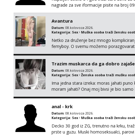
nagrade za sve iformacije pisite na broj 
Avantura
Datum
: 08.kolovoza 2026.
Kategorija:
Sex
Muška osoba traži žensku oso
Netko za druženje bez mnogo kompliciranja
femyboy. O svemu možemo porazgovarati
iskombinirati(auto,najam na dva sata)
Trazim muskarca da ga dobro zajaš
Datum
: 08.kolovoza 2026.
Kategorija:
Sex
Ženska osoba traži mušku oso
Ima jedna stara izreka: moras jahati puno ko
moram jahati? Onaj moj bivsi je bio samo ko
anal - krk
Datum
: 08.kolovoza 2026.
Kategorija:
Sex
Muška osoba traži žensku oso
Decko 30 god iz ZG, trenutno na krku, traž
prste u guzu. Muski homoseksualci, parovi 