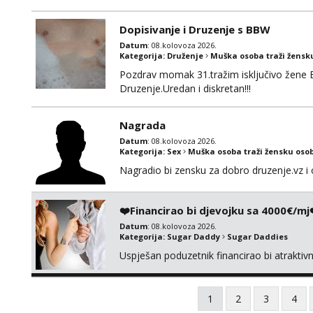
opcenito (gotovina) ili unaprijed (aircash,
na whatsapp 0958048882.
Dopisivanje i Druzenje s BBW
Datum
: 08.kolovoza 2026.
Kategorija:
Druženje
Muška osoba traži žensk
Pozdrav momak 31.tražim isključivo žene 
Druzenje.Uredan i diskretan!!!
Nagrada
Datum
: 08.kolovoza 2026.
Kategorija:
Sex
Muška osoba traži žensku oso
Nagradio bi zensku za dobro druzenje.vz i 
❤️Financirao bi djevojku sa 4000€/mj
Datum
: 08.kolovoza 2026.
Kategorija:
Sugar Daddy
Sugar Daddies
Uspješan poduzetnik financirao bi atrakti
1
2
3
4