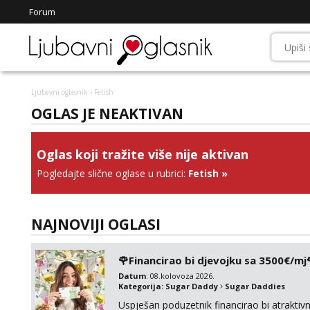
Forum
Ljubavni oglasnik
› Fetish
OGLAS JE NEAKTIVAN
Oglas koji tražite više nije aktivan
Pogledajte slične oglase u rubrici:
Fetish
»
NAJNOVIJI OGLASI
🌹Financirao bi djevojku sa 3500€/mj
Datum
: 08.kolovoza 2026.
Kategorija:
Sugar Daddy
Sugar Daddies
Uspješan poduzetnik financirao bi atrakt