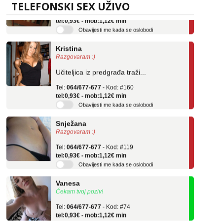
TELEFONSKI SEX UŽIVO
Tel:
064/677-677
- Kod: #04
tel:0,93€ - mob:1,12€ min
Obavijesti me kada se oslobodi
Kristina
Razgovaram :)
Učiteljica iz predgrađa traži...
Tel:
064/677-677
- Kod: #160
tel:0,93€ - mob:1,12€ min
Obavijesti me kada se oslobodi
Snježana
Razgovaram :)
Tel:
064/677-677
- Kod: #119
tel:0,93€ - mob:1,12€ min
Obavijesti me kada se oslobodi
Vanesa
Čekam tvoj poziv!
Tel:
064/677-677
- Kod: #74
tel:0,93€ - mob:1,12€ min