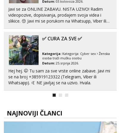
Datum:
03.kolovoza 2026.
Javi se za ONLINE ZABAVU. NISTA UZIVO! Radim
Zara
videopozive, dopisivanja, prodajem svoja videa i
Čekam tvoj poziv!
slikice. 😚 Javi mi se porukom na Whatsupp, Viber ili
Tel:
064/677-677
- Kod: #123
Telegram. +385 91 723 0045
tel:0,93€ - mob:1,12€ min
✅ CURA ZA SVE ✅
Anđela
Čekam tvoj poziv!
Kategorija:
Kategorija:
Cyber sex
Ženska
Tel:
064/677-677
- Kod: #142
osoba traži mušku osobu
tel:0,93€ - mob:1,12€ min
Datum:
25.srpnja 2026.
Hej hej. 🤭 Tu sam za sve vrste online zabave. Javi mi
se na broj +385919123322 (Telegram, Viber ili
Whatsapp). 🤙 NE javljaj se na uzivo. Hvala.
NAJNOVIJI ČLANCI