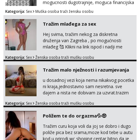
mogucnosti dugotrajnije, moguca financijska
potpora!
Kategorija:
Sex
Muška osoba traži žensku osobu
Tražim mlađega za sex
Hej svima, tražim nekog za diskretna
druženja van Zagreba , po mogućnosti
mlađeg 🥰 Klikni na link ispod i nadji me
tamo, cekam te!
Kategorija:
Sex
Ženska osoba traži mušku osobu
Tražim malo nježnosti i razumjevanja
u dosadnoj vezi koja nema nikakvog pocetka
ni kraja,jednostavno sam nesretna. sve
dajem a nista ne dobivam za uzvrat.trazim
muskarca koji ce zadovoljiti moje potrebe,ne
Kategorija:
Sex
Ženska osoba traži mušku osobu
trazim puno samo malo njeznosti i
razumjevanja. volim njezan seks i njezne
Poližem te do orgazma💦🤑
poljupce po tijelu koji me jako
pale,obozavam kad muskarac preuzme
Tražim curu koja voli da joj se dobro i dugo
kontrolu . javi se :) Klikni na link ispod i nadji
poliže pica bez srama,moze kod tebe u autu
me tamo, cekam te!
kod u prirodi wc shoping centar bitno da je