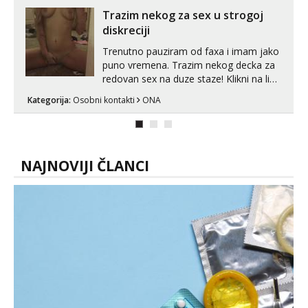
Trazim nekog za sex u strogoj
diskreciji
Trenutno pauziram od faxa i imam jako
puno vremena. Trazim nekog decka za
redovan sex na duze staze! Klikni na link
ispod i nadji me tamo, cekam te!
Kategorija:
Osobni kontakti
ONA
NAJNOVIJI ČLANCI