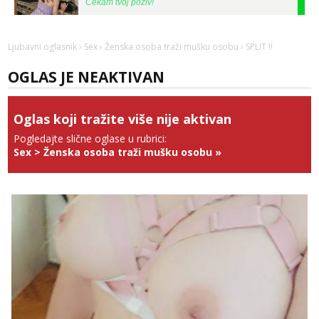
Tel:
064/677-677
- Kod: #142
tel:0,93€ - mob:1,12€ min
Ljubavni oglasnik
›
Sex
›
Ženska osoba traži mušku osobu
› SPLIT ‼️
Alisa
Razgovaram :)
OGLAS JE NEAKTIVAN
Tel:
064/677-677
- Kod: #106
tel:0,93€ - mob:1,12€ min
Obavijesti me kada se oslobodi
Oglas koji tražite više nije aktivan
Pogledajte slične oglase u rubrici:
Vanesa
Sex
>
Ženska osoba traži mušku osobu
»
Razgovaram :)
Tel:
064/677-677
- Kod: #74
tel:0,93€ - mob:1,12€ min
Obavijesti me kada se oslobodi
Lili
Razgovaram :)
Tel:
064/677-677
- Kod: #128
tel:0,93€ - mob:1,12€ min
Obavijesti me kada se oslobodi
Zara