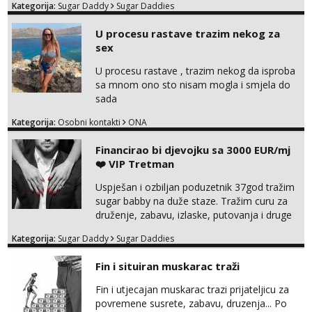
Kategorija:
Sugar Daddy
Sugar Daddies
U procesu rastave trazim nekog za
sex
U procesu rastave , trazim nekog da isproba
sa mnom ono sto nisam mogla i smjela do
sada
Kategorija:
Osobni kontakti
ONA
Financirao bi djevojku sa 3000 EUR/mj
❤️ VIP Tretman
Uspješan i ozbiljan poduzetnik 37god tražim
sugar babby na duže staze. Tražim curu za
druženje, zabavu, izlaske, putovanja i druge
lijepe stvari na obostranu korist. Ako si
Kategorija:
Sugar Daddy
Sugar Daddies
otvorena, komunikativna, zgodna i atraktivna
javi se na moj email:
Fin i situiran muskarac traži
markodalic37@gmail.com
Fin i utjecajan muskarac trazi prijateljicu za
povremene susrete, zabavu, druzenja... Po