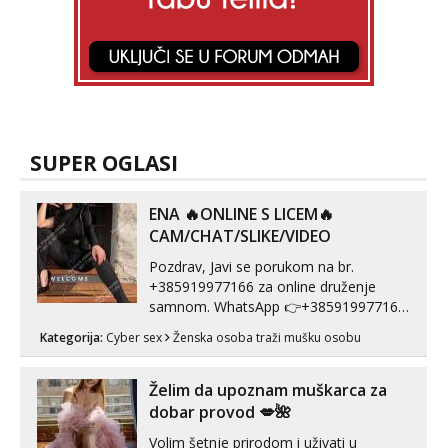
SUPER OGLASI
ENA 🔥ONLINE S LICEM🔥
CAM/CHAT/SLIKE/VIDEO
Pozdrav, Javi se porukom na br.
+385919977166 za online druženje
samnom. WhatsApp 👉+385919977166
Telegram 👉@enafriedrichkis Radim
Kategorija:
Cyber sex
Ženska osoba traži mušku osobu
videopozive s licem, solo i s partnerom,
kolegicama (Tina&Natali), razne
kombinacije halteri, haljine, štikle,
Želim da upoznam muškarca za
samostojeće itd. Nudim svakakva videa
dobar provod 💋🌺
seksa, puš...
Volim šetnje prirodom i uživati u