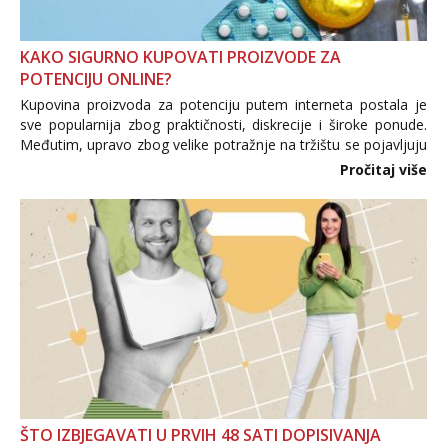
KAKO SIGURNO KUPOVATI PROIZVODE ZA
POTENCIJU ONLINE?
Kupovina proizvoda za potenciju putem interneta postala je
sve popularnija zbog praktičnosti, diskrecije i široke ponude.
Međutim, upravo zbog velike potražnje na tržištu se pojavljuju
i brojni krivotvoreni proizvodi, nepouzdane internetske
Pročitaj više
trgovine te proizvodi nepoznatog podrijetla. ...
ŠTO IZBJEGAVATI U PRVIH 48 SATI DOPISIVANJA