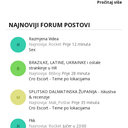
dalje izaziva burne rasprave. Što zapravo misle žene, a što
Pročitaj više
muškarci? Jesu...
NAJNOVIJI FORUM POSTOVI
Razmjena Videa
Najnovija: Rocket
Prije 12 minuta
R
Sex
BRAZILKE, LATINE, UKRAINKE i ostale
strankinje u HR
B
Najnovija: Bbboy
Prije 28 minuta
Cro Escort - Teme po lokacijama
SPLITSKO DALMATINSKA ŽUPANIJA - Iskustva
& recenzije
M
Najnovija: Mali_Poštar
Prije 35 minuta
Cro Escort - Teme po lokacijama
Fkk
Najnovija: Rocket
Jučer u 23:00
R