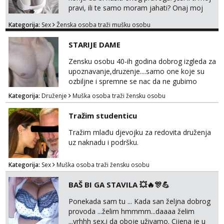
pravi, ili te samo moram jahati? Onaj moj
bivsi je bio samo konj hahahahah Klikni niže
Kategorija:
Sex
Ženska osoba traži mušku osobu
na sexdater link i javi mi se tamo....
STARIJE DAME
Zensku osobu 40-ih godina dobrog izgleda za
upoznavanje,druzenje....samo one koje su
ozbiljne i spremne se nac da ne gubimo
vrijeme!
Kategorija:
Druženje
Muška osoba traži žensku osobu
Tražim studenticu
Tražim mlađu djevojku za redovita druženja
uz naknadu i podršku.
Kategorija:
Sex
Muška osoba traži žensku osobu
BAŠ BI GA STAVILA 💥🔥🎊💪
Ponekada sam tu ... Kada san željna dobrog
provoda ...želim hmmmm...daaaa želim
...vrhhh sex,i da oboje uživamo. Cijena je u