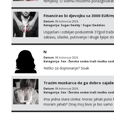
femyboy. O svemu možemo porazgovarati
iskombinirati(auto,najam na dva sata)
Financirao bi djevojku sa 3000 EUR/m
Datum
: 08.kolovoza 2026.
Kategorija:
Sugar Daddy
Sugar Daddies
Uspješan i ozbiljan poduzetnik 37god traž
zabavu, izlaske, putovanja i druge lijepe s
zgodna i atraktivna javi se na moj email:
N
Datum
: 08.kolovoza 2026.
Kategorija:
Sex
Ženska osoba traži mušku oso
Netko za dopisivanje? Sisak
Trazim muskarca da ga dobro zajaš
Datum
: 08.kolovoza 2026.
Kategorija:
Sex
Ženska osoba traži mušku oso
Ima jedna stara izreka: moras jahati puno ko
moram jahati? Onaj moj bivsi je bio samo ko