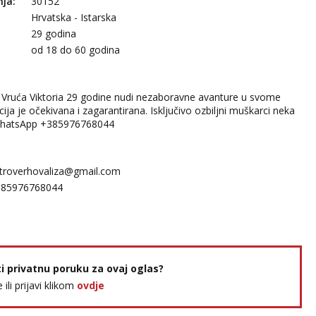
nja:
30152
Hrvatska - Istarska
29 godina
:
od 18 do 60 godina
! Vruća Viktoria 29 godine nudi nezaboravne avanture u svome
cija je očekivana i zagarantirana. Isključivo ozbiljni muškarci neka
 WhatsApp +385976768044
troverhovaliza@gmail.com
385976768044
ti privatnu poruku za ovaj oglas?
e ili prijavi klikom
ovdje