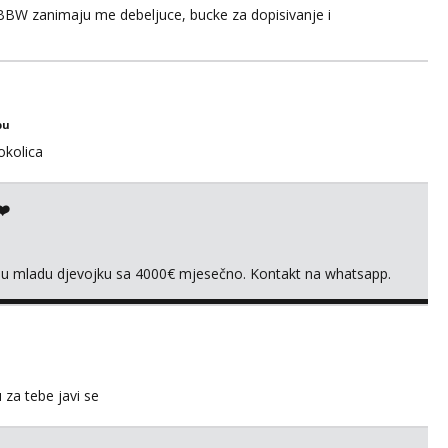
BBW zanimaju me debeljuce, bucke za dopisivanje i
bu
okolica
❤️
vnu mladu djevojku sa 4000€ mjesečno. Kontakt na whatsapp.
u za tebe javi se