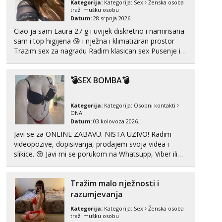
Kategorija:
Kategorija:
Sex
Ženska osoba
Razgovaram :)
traži mušku osobu
Datum:
28.srpnja 2026.
Tel:
064/677-677
- Kod: #106
Ciao ja sam Laura 27 g i uvijek diskretno i namirisana
tel:0,93€ - mob:1,12€ min
sam i top higijena 😘 i nježna i klimatiziran prostor
Obavijesti me kada se oslobodi
Trazim sex za nagradu Radim klasican sex Pusenje i
Žana
gutanje sperme Erotsko rublje imam uvijek Lizati me
Razgovaram :)
mozes i ljubiti po tijelu Iskljucivo neradim analni !!! I
💣SEX BOMBA💣
neljubim se Wha...
Tel:
064/677-677
- Kod: #135
tel:0,93€ - mob:1,12€ min
Obavijesti me kada se oslobodi
Kategorija:
Kategorija:
Osobni kontakti
ONA
Zara
Datum:
03.kolovoza 2026.
Čekam tvoj poziv!
Javi se za ONLINE ZABAVU. NISTA UZIVO! Radim
videopozive, dopisivanja, prodajem svoja videa i
Tel:
064/677-677
- Kod: #123
tel:0,93€ - mob:1,12€ min
slikice. 😚 Javi mi se porukom na Whatsupp, Viber ili
Telegram. +385 91 723 0045
Anđela
Čekam tvoj poziv!
Tražim malo nježnosti i
razumjevanja
Tel:
064/677-677
- Kod: #142
tel:0,93€ - mob:1,12€ min
Kategorija:
Kategorija:
Sex
Ženska osoba
traži mušku osobu