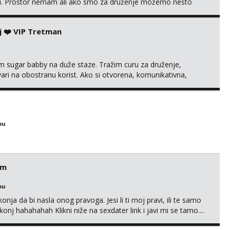
. Prostor nemam ali ako smo za druženje možemo nešto
j ❤️ VIP Tretman
im sugar babby na duže staze. Tražim curu za druženje,
tvari na obostranu korist. Ako si otvorena, komunikativna,
 markodalic37@gmail.com
bu
em
bu
nja da bi nasla onog pravoga. Jesi li ti moj pravi, ili te samo
nj hahahahah Klikni niže na sexdater link i javi mi se tamo....