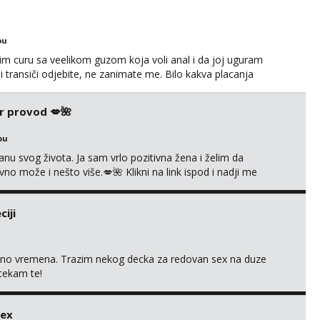
bu
im curu sa veelikom guzom koja voli anal i da joj uguram
i transiči odjebite, ne zanimate me. Bilo kakva placanja
 paysafecard, bonovi) ne dolaze u obzir. Javit se prvo porukom
r provod 💋🌺
bu
nu svog života. Ja sam vrlo pozitivna žena i želim da
 može i nešto više.💋🌺 Klikni na link ispod i nadji me
iji
uno vremena. Trazim nekog decka za redovan sex na duze
 cekam te!
sex