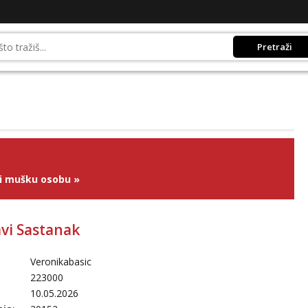
Pretraži
ži mušku osobu
»
avi Sastanak
Veronikabasic
223000
10.05.2026