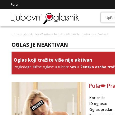
Forum
Ljubavni oglasnik
›
Sex
›
Ženska osoba traži mušku osobu
› Pula💋 Pravi Sastanak
OGLAS JE NEAKTIVAN
Oglas koji tražite više nije aktivan
Pogledajte slične oglase u rubrici:
Sex
>
Ženska osoba tra
Pula💋 Pr
Korisnik:
ID oglasa:
Oglas predan: