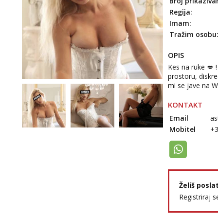
Broj prikaziva
Regija:
Imam:
Tražim osobu
OPIS
Kes na ruke 💋 
prostoru, diskre
mi se jave na
KONTAKT
Email
as
Mobitel
+
Želiš posla
Registriraj s