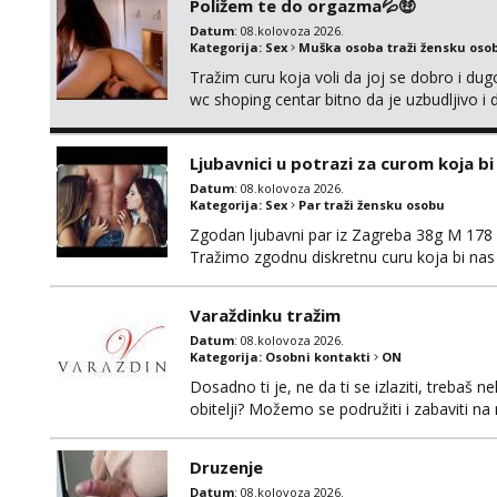
Poližem te do orgazma💦🤑
Datum
: 08.kolovoza 2026.
Kategorija:
Sex
Muška osoba traži žensku oso
Tražim curu koja voli da joj se dobro i du
wc shoping centar bitno da je uzbudljivo i d
diskretan,sliku šaljem na wapp telegram..
Ljubavnici u potrazi za curom koja b
Datum
: 08.kolovoza 2026.
Kategorija:
Sex
Par traži žensku osobu
Zgodan ljubavni par iz Zagreba 38g M 178 79
Tražimo zgodnu diskretnu curu koja bi nas
ne mora.Bitno da uzivamo diskretno anon
najbolje uzivo se upoznati. Na goo smo do 1
Varaždinku tražim
Datum
: 08.kolovoza 2026.
Kategorija:
Osobni kontakti
ON
Dosadno ti je, ne da ti se izlaziti, treba
obitelji? Možemo se podružiti i zabaviti n
Whatsapp. Samo Varaždin i okolica.
Druzenje
Datum
: 08.kolovoza 2026.