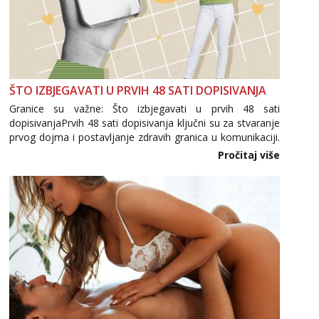
ŠTO IZBJEGAVATI U PRVIH 48 SATI DOPISIVANJA
Granice su važne: Što izbjegavati u prvih 48 sati
dopisivanjaPrvih 48 sati dopisivanja ključni su za stvaranje
prvog dojma i postavljanje zdravih granica u komunikaciji.
Važno je izbjeći prebrzo otkrivanje osobnih ili intimnih
Pročitaj više
informacija, jer nepoznata osoba još nije zaslužila to
povjerenje. Takođe...