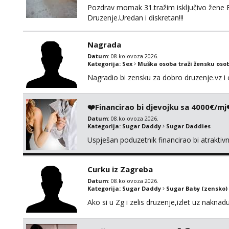
Pozdrav momak 31.tražim isključivo žene 
Druzenje.Uredan i diskretan!!!
Nagrada
Datum
: 08.kolovoza 2026.
Kategorija:
Sex
Muška osoba traži žensku oso
Nagradio bi zensku za dobro druzenje.vz i 
❤️Financirao bi djevojku sa 4000€/mj
Datum
: 08.kolovoza 2026.
Kategorija:
Sugar Daddy
Sugar Daddies
Uspješan poduzetnik financirao bi atrakti
Curku iz Zagreba
Datum
: 08.kolovoza 2026.
Kategorija:
Sugar Daddy
Sugar Baby (zensko)
Ako si u Zg i zelis druzenje,izlet uz naknad