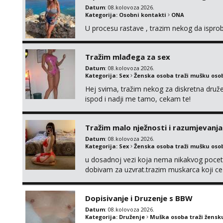
Datum
: 08.kolovoza 2026.
Kategorija:
Osobni kontakti
ONA
U procesu rastave , trazim nekog da ispr
Tražim mlađega za sex
Datum
: 08.kolovoza 2026.
Kategorija:
Sex
Ženska osoba traži mušku oso
Hej svima, tražim nekog za diskretna druž
ispod i nadji me tamo, cekam te!
Tražim malo nježnosti i razumjevanja
Datum
: 08.kolovoza 2026.
Kategorija:
Sex
Ženska osoba traži mušku oso
u dosadnoj vezi koja nema nikakvog pocetk
dobivam za uzvrat.trazim muskarca koji c
njeznosti i razumjevanja. volim njezan sek
muskarac preuzme kontrolu . javi se :) Klik
Dopisivanje i Druzenje s BBW
Datum
: 08.kolovoza 2026.
Kategorija:
Druženje
Muška osoba traži žensk