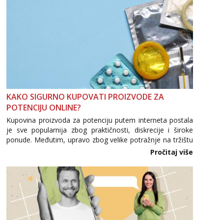
KAKO SIGURNO KUPOVATI PROIZVODE ZA
POTENCIJU ONLINE?
Kupovina proizvoda za potenciju putem interneta postala
je sve popularnija zbog praktičnosti, diskrecije i široke
ponude. Međutim, upravo zbog velike potražnje na tržištu
se pojavljuju i brojni krivotvoreni proizvodi, nepouzdane
Pročitaj više
internetske trgovine te proizvodi nepoznatog podrijetla. ...