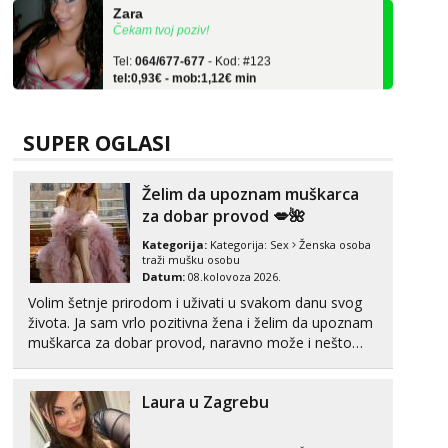
Čekam tvoj poziv!
Tel:
064/677-677
- Kod: #123
tel:0,93€ - mob:1,12€ min
Anđela
Čekam tvoj poziv!
SUPER OGLASI
Tel:
064/677-677
- Kod: #142
tel:0,93€ - mob:1,12€ min
Želim da upoznam muškarca
Liliana
za dobar provod 💋🌺
Razgovaram :)
Kategorija:
Kategorija:
Sex
Ženska osoba
Tel:
064/677-677
- Kod: #69
traži mušku osobu
tel:0,93€ - mob:1,12€ min
Datum:
08.kolovoza 2026.
Obavijesti me kada se oslobodi
Volim šetnje prirodom i uživati u svakom danu svog
života. Ja sam vrlo pozitivna žena i želim da upoznam
Snježana
muškarca za dobar provod, naravno može i nešto
Razgovaram :)
više.💋🌺 Klikni na link ispod i nadji me tamo, cekam
Tel:
064/677-677
- Kod: #119
te!
tel:0,93€ - mob:1,12€ min
Laura u Zagrebu
Obavijesti me kada se oslobodi
Alisa