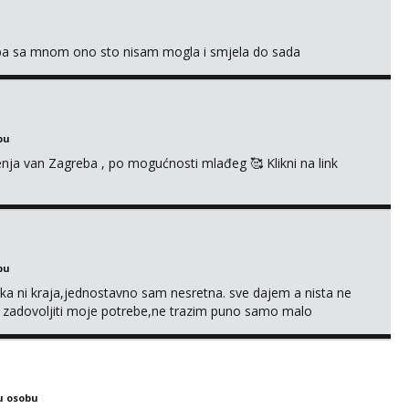
oba sa mnom ono sto nisam mogla i smjela do sada
bu
enja van Zagreba , po mogućnosti mlađeg 🥰 Klikni na link
bu
a ni kraja,jednostavno sam nesretna. sve dajem a nista ne
e zadovoljiti moje potrebe,ne trazim puno samo malo
s i njezne poljupce po tijelu koji me jako pale,obozavam kad
ni na link ispod i nadji me tamo, cekam te!
u osobu