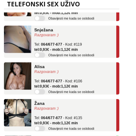
TELEFONSKI SEX UŽIVO
Tel:
064/677-677
- Kod: #69
tel:0,93€ - mob:1,12€ min
Obavijesti me kada se oslobodi
Snježana
Razgovaram :)
Tel:
064/677-677
- Kod: #119
tel:0,93€ - mob:1,12€ min
Obavijesti me kada se oslobodi
Alisa
Razgovaram :)
Tel:
064/677-677
- Kod: #106
tel:0,93€ - mob:1,12€ min
Obavijesti me kada se oslobodi
Žana
Razgovaram :)
Tel:
064/677-677
- Kod: #135
tel:0,93€ - mob:1,12€ min
Obavijesti me kada se oslobodi
Zara