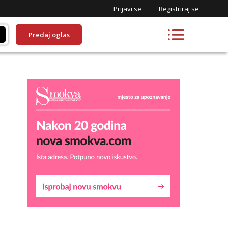
Prijavi se
Registriraj se
Predaj oglas
Liliana
Razgovaram :)