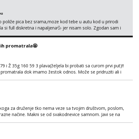
bu
go poliže pica bez srama,moze kod tebe u autu kod u prirodi
a si full diskretna i napaljena💦 jer nisam solo. Zgodan sam i
178 78kg.,javi se za brz dogovor Kontakt 0958759047
i ih promatrala🤩
 i Ž 35g 160 59 3 plava(željela bi probati sa curom prvi put)!!
 promatrala dok imamo žestok odnos. Može se pridruziti ali i
imno bez upoznavanja puno.Sliku mozemo razmjeniti,ali
5.8 poslije tog mozemo se druziti,javi se na mail il...
š nekoga za druženje tko nema veze sa tvojim društvom, poslom,
a razne načine. Makni se od svakodnevice samnom. Javi se na