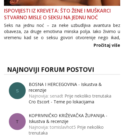
ISPOVIJESTI IZ KREVETA: ŠTO ŽENE I MUŠKARCI
STVARNO MISLE O SEKSU NA JEDNU NOĆ
Seks na jednu noć – za neke uzbudljiva avantura bez
obaveza, za druge emotivna minska polja. Iako živimo u
vremenu kad se o seksu govori otvorenije nego ikad,
tema „jedne noći strasti“ i dalje izaziva burne rasprave. Što
Pročitaj više
zapravo misle žene, a što muškarci? Jesu...
NAJNOVIJI FORUM POSTOVI
BOSNA I HERCEGOVINA - Iskustva &
recenzije
S
Najnovija: senadt
Prije nekoliko trenutaka
Cro Escort - Teme po lokacijama
KOPRIVNIČKO KRIŽEVAČKA ŽUPANIJA -
Iskustva & recenzije
T
Najnovija: tomislavhot5
Prije nekoliko
trenutaka