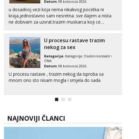
Datum:
08.kolovoza 2026.
u dosadnoj vezi koja nema nikakvog pocetka ni
kraja,jednostavno sam nesretna. sve dajem a nista
ne dobivam za uzvrat.trazim muskarca koji ce
zadovoljiti moje potrebe,ne trazim puno samo malo
njeznosti i razumjevanja. volim njezan seks i njezne
U procesu rastave trazim
poljupce po tijelu koji me jako pale,obozavam kad
muskar...
nekog za sex
Kategorija:
Kategorija:
Osobni kontakti
ONA
Datum:
08.kolovoza 2026.
U procesu rastave , trazim nekog da isproba sa
mnom ono sto nisam mogla i smjela do sada
NAJNOVIJI ČLANCI