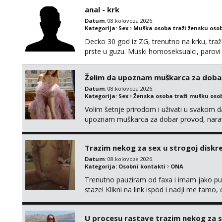
anal - krk
Datum
: 08.kolovoza 2026.
Kategorija:
Sex
Muška osoba traži žensku oso
Decko 30 god iz ZG, trenutno na krku, traž
prste u guzu. Muski homoseksualci, parovi 
opcenito (gotovina) ili unaprijed (aircash,
na whatsapp 0958048882.
Želim da upoznam muškarca za doba
Datum
: 08.kolovoza 2026.
Kategorija:
Sex
Ženska osoba traži mušku oso
Volim šetnje prirodom i uživati u svakom da
upoznam muškarca za dobar provod, naravno
tamo, cekam te!
Trazim nekog za sex u strogoj diskrec
Datum
: 08.kolovoza 2026.
Kategorija:
Osobni kontakti
ONA
Trenutno pauziram od faxa i imam jako p
staze! Klikni na link ispod i nadji me tamo,
U procesu rastave trazim nekog za 