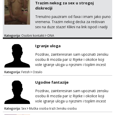
Trazim nekog za sex u strogoj
diskreciji
Trenutno pauziram od faxa i imam jako puno
vremena. Trazim nekog decka za redovan
sex na duze staze! Klikni na link ispod i nadji
me tamo, cekam te!
Kategorija:
Osobni kontakti
ONA
Igranje uloga
Pozdrav, zainteresiran sam upoznati zensku
osobu ili mozda par iz Rijeke i okolice koji
vole igranje uloga u njeznim i toplim incest
pricama, izgled nebitan, bitno je da znas sto
Kategorija:
Fetish
Ostalo
zelis i da se volis zabavljati. Javitese na mail,
viber, wapp ili zovite. Samo ozbiljni, hvala
Ugodne fantazije
Pozdrav, zainteresiran sam upoznati zensku
osobu ili mozda par iz Rijeke i okolice koji
vole igranje uloga u njeznim i toplim incest
pricama, izgled nebitan, bitno je da znas sto
Kategorija:
Sex
Muška osoba traži žensku osobu
zelis i da se volis zabavljati. Javitese na mail,