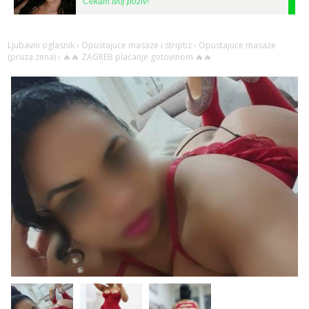
Tel:
064/677-677
- Kod: #123
tel:0,93€ - mob:1,12€ min
Ljubavni oglasnik
›
Opustajuce masaze i striptiz
›
Opustajuce masaze
Anđela
(pruza zena)
› 🔥🔥 ZAGREB plaćanje gotovinom 🔥🔥
Čekam tvoj poziv!
Tel:
064/677-677
- Kod: #142
tel:0,93€ - mob:1,12€ min
Kristina
Razgovaram :)
Učiteljica iz predgrađa traži...
Tel:
064/677-677
- Kod: #160
tel:0,93€ - mob:1,12€ min
Obavijesti me kada se oslobodi
Monika
Čekam tvoj poziv!
Tel:
064/677-677
- Kod: #133
tel:0,93€ - mob:1,12€ min
Žana