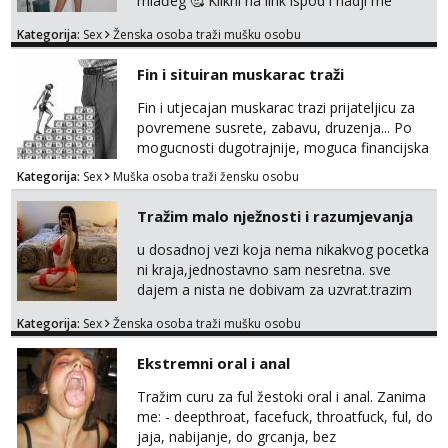
mlađeg 🥰 Klikni na link ispod i nadji me
tamo, cekam te!
Kategorija:
Sex
Ženska osoba traži mušku osobu
Fin i situiran muskarac traži
Fin i utjecajan muskarac trazi prijateljicu za
povremene susrete, zabavu, druzenja... Po
mogucnosti dugotrajnije, moguca financijska
potpora!
Kategorija:
Sex
Muška osoba traži žensku osobu
Tražim malo nježnosti i razumjevanja
u dosadnoj vezi koja nema nikakvog pocetka
ni kraja,jednostavno sam nesretna. sve
dajem a nista ne dobivam za uzvrat.trazim
muskarca koji ce zadovoljiti moje potrebe,ne
Kategorija:
Sex
Ženska osoba traži mušku osobu
trazim puno samo malo njeznosti i
razumjevanja. volim njezan seks i njezne
Ekstremni oral i anal
poljupce po tijelu koji me jako
pale,obozavam kad muskarac preuzme
Tražim curu za ful žestoki oral i anal. Zanima
kontrolu . javi se :) Klikni na link ispod i nadji
me: - deepthroat, facefuck, throatfuck, ful, do
me tamo, cekam te!
jaja, nabijanje, do grcanja, bez