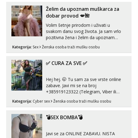
Želim da upoznam muškarca za
dobar provod 💋🌺
Volim šetnje prirodom i uživati u
svakom danu svog života. Ja sam vrlo
pozitivna žena i želim da upoznam
muškarca za dobar provod, naravno
Kategorija:
Sex
Ženska osoba traži mušku osobu
može i nešto više.💋🌺 Klikni na link
ispod i nadji me tamo, cekam te!
✅ CURA ZA SVE ✅
Hej hej. 🤭 Tu sam za sve vrste online
zabave. Javi mi se na broj
+385919123322 (Telegram, Viber ili
Whatsapp). 🤙 NE javljaj se na uzivo.
Kategorija:
Cyber sex
Ženska osoba traži mušku osobu
Hvala.
💣SEX BOMBA💣
Javi se za ONLINE ZABAVU. NISTA