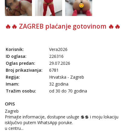
Razgovaram :)
Tel:
064/677-677
- Kod: #135
tel:0,93€ - mob:1,12€ min
Obavijesti me kada se oslobodi
🔥🔥 ZAGREB plaćanje gotovinom 🔥🔥
Ivančica
Čekam tvoj poziv!
Tel:
064/677-677
- Kod: #108
Korisnik:
Vera2026
tel:0,93€ - mob:1,12€ min
ID oglasa:
226316
Oglas predan:
29.07.2026
Zara
Broj prikazivanja:
6781
Čekam tvoj poziv!
Regija:
Hrvatska - Zagreb
Tel:
064/677-677
- Kod: #123
Imam:
32 godina
tel:0,93€ - mob:1,12€ min
Tražim osobu:
od 30 do 70 godina
Anđela
Čekam tvoj poziv!
OPIS
Zagreb
Tel:
064/677-677
- Kod: #142
tel:0,93€ - mob:1,12€ min
Primajte informacije, dostupne usluge 💲💲 i moju lokaciju
isključivo putem WhatsApp poruke.
u centru...