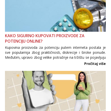
KAKO SIGURNO KUPOVATI PROIZVODE ZA
POTENCIJU ONLINE?
Kupovina proizvoda za potenciju putem interneta postala je
sve popularnija zbog praktičnosti, diskrecije i široke ponude.
Međutim, upravo zbog velike potražnje na tržištu se pojavljuju
i brojni krivotvoreni proizvodi, nepouzdane internetske
Pročitaj više
trgovine te proizvodi nepoznatog podrijetla. ...