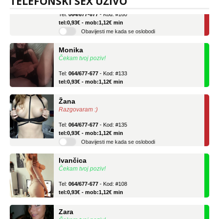
TELEFONSKI SEX UŽIVO
Tel:
064/677-677
- Kod: #160
tel:0,93€ - mob:1,12€ min
Obavijesti me kada se oslobodi
Monika
Čekam tvoj poziv!
Tel:
064/677-677
- Kod: #133
tel:0,93€ - mob:1,12€ min
Žana
Razgovaram :)
Tel:
064/677-677
- Kod: #135
tel:0,93€ - mob:1,12€ min
Obavijesti me kada se oslobodi
Ivančica
Čekam tvoj poziv!
Tel:
064/677-677
- Kod: #108
tel:0,93€ - mob:1,12€ min
Zara
Čekam tvoj poziv!