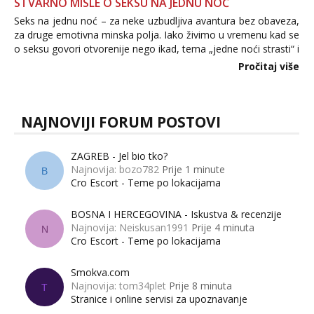
STVARNO MISLE O SEKSU NA JEDNU NOĆ
Seks na jednu noć – za neke uzbudljiva avantura bez obaveza,
za druge emotivna minska polja. Iako živimo u vremenu kad se
o seksu govori otvorenije nego ikad, tema „jedne noći strasti“ i
dalje izaziva burne rasprave. Što zapravo misle žene, a što
Pročitaj više
muškarci? Jesu...
NAJNOVIJI FORUM POSTOVI
ZAGREB - Jel bio tko?
Najnovija: bozo782
Prije 1 minute
B
Cro Escort - Teme po lokacijama
BOSNA I HERCEGOVINA - Iskustva & recenzije
Najnovija: Neiskusan1991
Prije 4 minuta
N
Cro Escort - Teme po lokacijama
Smokva.com
Najnovija: tom34plet
Prije 8 minuta
T
Stranice i online servisi za upoznavanje