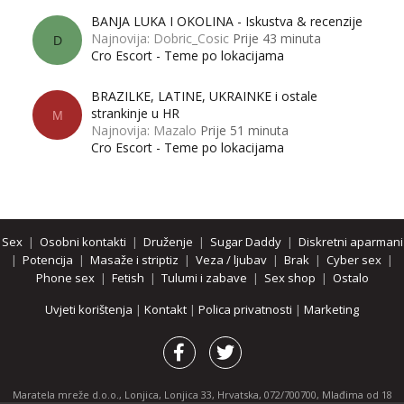
BANJA LUKA I OKOLINA - Iskustva & recenzije
Najnovija: Dobric_Cosic
Prije 43 minuta
D
Cro Escort - Teme po lokacijama
BRAZILKE, LATINE, UKRAINKE i ostale
strankinje u HR
M
Najnovija: Mazalo
Prije 51 minuta
Cro Escort - Teme po lokacijama
Sex
|
Osobni kontakti
|
Druženje
|
Sugar Daddy
|
Diskretni aparmani
|
Potencija
|
Masaže i striptiz
|
Veza / ljubav
|
Brak
|
Cyber sex
|
Phone sex
|
Fetish
|
Tulumi i zabave
|
Sex shop
|
Ostalo
Uvjeti korištenja
|
Kontakt
|
Polica privatnosti
|
Marketing
Maratela mreže d.o.o., Lonjica, Lonjica 33, Hrvatska, 072/700700, Mlađima od 18