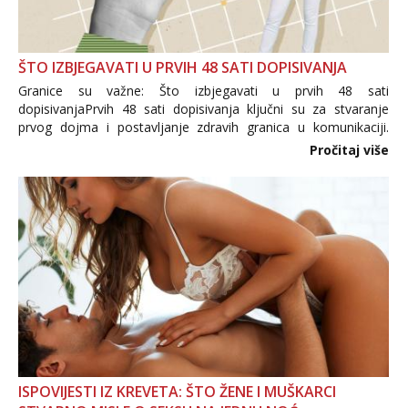
ŠTO IZBJEGAVATI U PRVIH 48 SATI DOPISIVANJA
Granice su važne: Što izbjegavati u prvih 48 sati
dopisivanjaPrvih 48 sati dopisivanja ključni su za stvaranje
prvog dojma i postavljanje zdravih granica u komunikaciji.
Važno je izbjeći prebrzo otkrivanje osobnih ili intimnih
Pročitaj više
informacija, jer nepoznata osoba još nije zaslužila to
povjerenje. Takođe...
ISPOVIJESTI IZ KREVETA: ŠTO ŽENE I MUŠKARCI