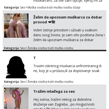
muskarcem, za sve sam opcije, vjeruj mi za
sve…pasiv/aktiv/pusenje/ najlonke…ako bude
Kategorija:
Sex
Muška osoba traži mušku osobu (Gay)
dobro mozemo nastaviti povremena vidanja
uz maksimalnu diskreciju,sto bude u sobi
Želim da upoznam muškarca za dobar
tamo i ostaje. Jace sam grade 180cm 110kg.
provod 💋🌺
Ozenjen, uz dogovor o lokaciji i vremenu ja
rjesavam apartman/hotel. Odgovara mi cijela
Volim šetnje prirodom i uživati u svakom
kontinentalna...
danu svog života. Ja sam vrlo pozitivna žena i
želim da upoznam muškarca za dobar
provod, naravno može i nešto više.💋🌺 Klikni
Kategorija:
Sex
Ženska osoba traži mušku osobu
na link ispod i nadji me tamo, cekam te!
T
Trazim iskrenog muskarca unfiromiranog ili
ne, koji je u prolazu,ili za dopisivanje sisak
Kategorija:
Sex
Ženska osoba traži mušku osobu
Tražim mlađega za sex
Hej svima, tražim nekog za diskretna
druženja van Zagreba , po mogućnosti