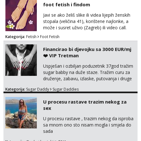
viber, wapp ili zovite. Samo ozbiljni, hvala
foot fetish i findom
Javi se ako želiš slike ili videa lijepih ženskih
stopala (veličina 41), korištene najlonke, a
može i susret uživo (Zagreb) ili video call.
Mlada sam, lijepa i obrazovana te spremna za
Kategorija:
Fetish
Foot Fetish
dogovore i ispunjavanje želja. Molim samo
ozbiljni, spremni na dugoročnu suradnju i koji
Financirao bi djevojku sa 3000 EUR/mj
mogu adekvatno platiti ono što nudim. :)
❤️ VIP Tretman
Također me zanima i findom Javite se sa
svojim željama i ponudama.
Uspješan i ozbiljan poduzetnik 37god tražim
sugar babby na duže staze. Tražim curu za
druženje, zabavu, izlaske, putovanja i druge
lijepe stvari na obostranu korist. Ako si
Kategorija:
Sugar Daddy
Sugar Daddies
otvorena, komunikativna, zgodna i atraktivna
javi se na moj email:
U procesu rastave trazim nekog za
markodalic37@gmail.com
sex
U procesu rastave , trazim nekog da isproba
sa mnom ono sto nisam mogla i smjela do
sada