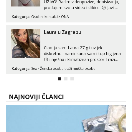
UZIVO! Radim videopozive, dopisivanja,
prodajem svoja videa i slikice. 😚 Javi mi
se porukom na Whatsupp, Viber ili
Kategorija:
Osobni kontakti
ONA
Telegram. +385 91 723 0045
Laura u Zagrebu
Ciao ja sam Laura 27 g i uvijek
diskretno i namirisana sam i top higijena
😘 i nježna i klimatiziran prostor Trazim
sex za nagradu Radim klasican sex
Kategorija:
Sex
Ženska osoba traži mušku osobu
Pusenje i gutanje sperme Erotsko rublje
imam uvijek Lizati me mozes i ljubiti po
tijelu Iskljucivo neradim analni !!! I
neljubim se Wha...
NAJNOVIJI ČLANCI