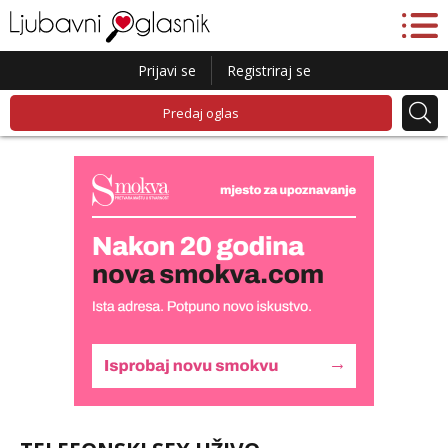
Prijavi se
Registriraj se
Predaj oglas
Kristina
Razgovaram :)
Učiteljica iz predgrađa traži...