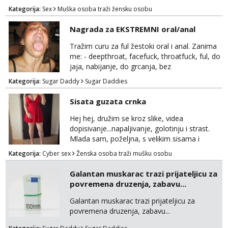
ograničavanja... - fisting (ili big insertions),
Kategorija:
Sex
Muška osoba traži žensku osobu
gaping, DAP/TAP, prolapse, sirenje... Ako
možeš nešto od toga i spremna si, javi se.
Nagrada za EKSTREMNI oral/anal
Tražim curu za ful žestoki oral i anal. Zanima
me: - deepthroat, facefuck, throatfuck, ful, do
jaja, nabijanje, do grcanja, bez
ograničavanja... - fisting (ili big insertions),
Kategorija:
Sugar Daddy
Sugar Daddies
gaping, DAP/TAP, prolapse, sirenje... Ako
možeš nešto od toga i spremna si, javi se.
Sisata guzata crnka
Nagrada po želji (od 500€ naviše, ovisi o
tome sto možeš)
Hej hej, družim se kroz slike, videa
dopisivanje...napaljivanje, golotinju i strast.
Mlada sam, poželjna, s velikim sisama i
guzom. 😉 Kontakt: Telegram: nebojezuto
Kategorija:
Cyber sex
Ženska osoba traži mušku osobu
Google chat/Gmail smmaprivatni@gmail.com
Galantan muskarac trazi prijateljicu za
povremena druzenja, zabavu...
Galantan muskarac trazi prijateljicu za
povremena druzenja, zabavu...