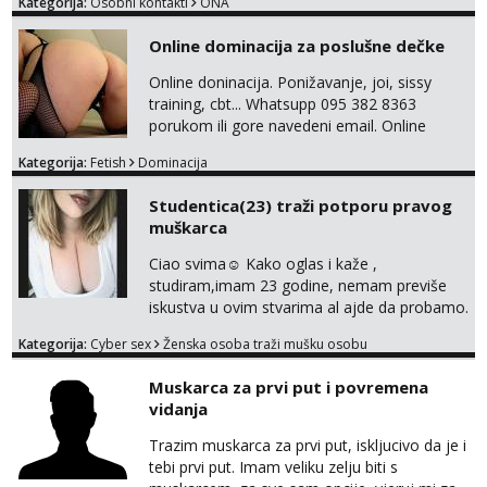
Kategorija:
Osobni kontakti
ONA
Online dominacija za poslušne dečke
Online doninacija. Ponižavanje, joi, sissy
training, cbt... Whatsupp 095 382 8363
porukom ili gore navedeni email. Online
sesije-40 Mjesečni paket-150. Moguć susret
Kategorija:
Fetish
Dominacija
uživo nakon mjesečnog druženja . Čekam te
poslušni psiću. --Pažnja!⁉️ Mnogi klijenti su mi
Studentica(23) traži potporu pravog
znali reći da im netko šalje moje fotke/videa
muškarca
ili ima slične oglase s mojim slikama. Moj
oglas za dominaciju je isključvo ov...
Ciao svima☺️ Kako oglas i kaže ,
studiram,imam 23 godine, nemam previše
iskustva u ovim stvarima al ajde da probamo.
🤗 Nudim fotkice,videa, dopisivanje može
Kategorija:
Cyber sex
Ženska osoba traži mušku osobu
poslije kada se bolje znamo i videopoziv i
tome slično u zamjenu za mjesečni đeparac.
Muskarca za prvi put i povremena
Idealno ne nešto jednokratno već
vidanja
dogovoreno i na dulje vrijeme. Malo jesam
sramežljiva ali potrudit ću se da budeš
Trazim muskarca za prvi put, iskljucivo da je i
zadovoljan i da imaš nekog za svakodn...
tebi prvi put. Imam veliku zelju biti s