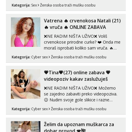
sex za nagradu Radim klasican sex
Kategorija:
Sex
Ženska osoba traži mušku osobu
Pusenje i gutanje sperme Erotsko rublje
imam uvijek Lizati me mozes i ljubiti po
tijelu Iskljucivo neradim analni !!! I
Vatrena ‎️‍🔥 crvenokosa Natali (21)
neljubim se Wha...
‎️‍🔥 vruča‎ ️‍🔥 ONLINE ZABAVA
❌NE RADIM NIŠTA UŽIVO❌ Voliš
crvenokose prirodne curke? ❤️ Onda me
moraš isprobati koliko sam vruča.‎ ️‍🔥
MLADA vražica koja ima 100%
Kategorija:
Cyber sex
Ženska osoba traži mušku osobu
prorodne grudi, 💦 Misli su mi uvijek
prljave i u svemu vidim samo užitak. 💦
U mojoj raznolikoj ponudi možeš
💗Tina💗(27) online zabava 💗
pranaći nešto po svojoj mjeri. Sexi videa
videopoziv kakav zaslužuješ
s kolegica...
❌NE RADIM NIŠTA UŽIVO❌ Možemo
se zajedno zabaviti preko videopoziva.
😉 Nudim svoje gole slikice i razne
videouradke. 🤩 Za online zabavu pošalji
Kategorija:
Cyber sex
Ženska osoba traži mušku osobu
poruku na Whatsapp, Telegram ili Viber.
😎 +385 91 912 3322 Za provjeru moje
autentičnosti možeš me vidjeti na
Želim da upoznam muškarca za
videopozivu. 😉 S vama sam vec 5 ...
dobar provod 💋🌺