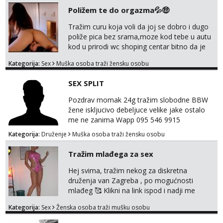
GIVEN TO REGULAR CLIENTS
Poližem te do orgazma💦🤑
Tražim curu koja voli da joj se dobro i dugo
poliže pica bez srama,moze kod tebe u autu
kod u prirodi wc shoping centar bitno da je
uzbudljivo i da si full diskretna i napaljena💦
Kategorija:
Sex
Muška osoba traži žensku osobu
jer nisam solo. Zgodan sam i diskretan,sliku
šaljem na wapp telegram..178 78kg.,javi se
SEX SPLIT
za brz dogovor Kontakt 0958759047
Pozdrav momak 24g tražim slobodne BBW
žene iskljucivo debeljuce velike jake ostalo
me ne zanima Wapp 095 546 9915
Kategorija:
Druženje
Muška osoba traži žensku osobu
Tražim mlađega za sex
Hej svima, tražim nekog za diskretna
druženja van Zagreba , po mogućnosti
mlađeg 🥰 Klikni na link ispod i nadji me
tamo, cekam te!
Kategorija:
Sex
Ženska osoba traži mušku osobu