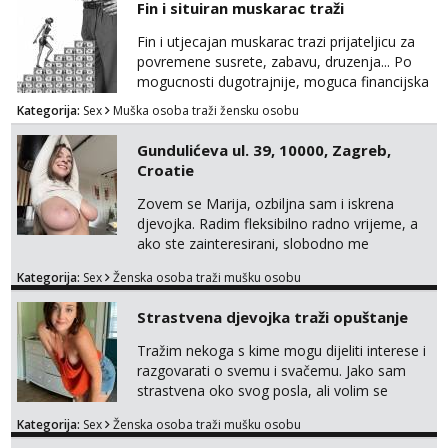
Fin i situiran muskarac traži
Fin i utjecajan muskarac trazi prijateljicu za
povremene susrete, zabavu, druzenja... Po
mogucnosti dugotrajnije, moguca financijska
potpora!
Kategorija:
Sex
Muška osoba traži žensku osobu
Gundulićeva ul. 39, 10000, Zagreb,
Croatie
Zovem se Marija, ozbiljna sam i iskrena
djevojka. Radim fleksibilno radno vrijeme, a
ako ste zainteresirani, slobodno me
kontaktirajte na moj WhatsApp
Kategorija:
Sex
Ženska osoba traži mušku osobu
broj☎️:+385 92 451 2472
Strastvena djevojka traži opuštanje
Tražim nekoga s kime mogu dijeliti interese i
razgovarati o svemu i svačemu. Jako sam
strastvena oko svog posla, ali volim se
opustiti i provesti vrijeme s prijateljima.
Kategorija:
Sex
Ženska osoba traži mušku osobu
Voljela bi naci nekoga pa da se nemoram