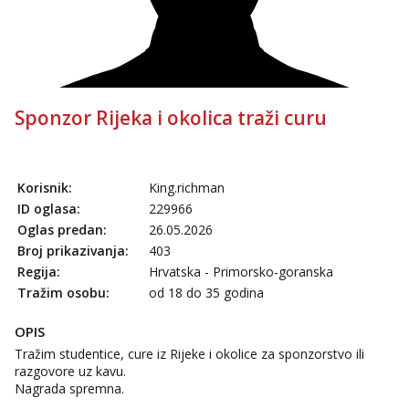
Čekam tvoj poziv!
Tel:
064/677-677
- Kod: #108
tel:0,93€ - mob:1,12€ min
Anita
Čekam tvoj poziv!
Sponzor Rijeka i okolica traži curu
Tel:
064/677-677
- Kod: #87
tel:0,93€ - mob:1,12€ min
Zara
Korisnik:
King.richman
Čekam tvoj poziv!
ID oglasa:
229966
Tel:
064/677-677
- Kod: #123
Oglas predan:
26.05.2026
tel:0,93€ - mob:1,12€ min
Broj prikazivanja:
403
Regija:
Hrvatska - Primorsko-goranska
Anđela
Tražim osobu:
od 18 do 35 godina
Čekam tvoj poziv!
Tel:
064/677-677
- Kod: #142
OPIS
tel:0,93€ - mob:1,12€ min
Tražim studentice, cure iz Rijeke i okolice za sponzorstvo ili
razgovore uz kavu.
Mira
Nagrada spremna.
Čekam tvoj poziv!