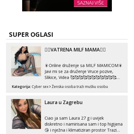
SUPER OGLASI
❤️‍🔥VATRENA MILF MAMA❤️‍🔥
🎇Online druženje sa MILF MAMICOM🎇
Javi mi se za druženje Vruce pozive,
Slikice, Videa 🥰🥰🥰🥰🥰🥰🥰🥰🥰🥰🥰🥰
🥰 Solo ili sa partnerom ili kolegicama
Kategorija:
Cyber sex
Ženska osoba traži mušku osobu
Javi mi se porukom WhatsApp ili
Telegram WhatsApp 👉+385919977166
Telegram 👉@enafriedrichkis 🤬NE
Laura u Zagrebu
RADIM SASTANKE I DRUZENJA UZIVO
🤬...
Ciao ja sam Laura 27 g i uvijek
diskretno i namirisana sam i top higijena
😘 i nježna i klimatiziran prostor Trazim