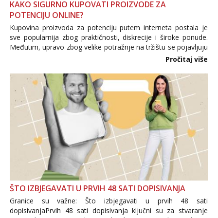
KAKO SIGURNO KUPOVATI PROIZVODE ZA
POTENCIJU ONLINE?
Kupovina proizvoda za potenciju putem interneta postala je
sve popularnija zbog praktičnosti, diskrecije i široke ponude.
Međutim, upravo zbog velike potražnje na tržištu se pojavljuju
i brojni krivotvoreni proizvodi, nepouzdane internetske
Pročitaj više
trgovine te proizvodi nepoznatog podrijetla. ...
ŠTO IZBJEGAVATI U PRVIH 48 SATI DOPISIVANJA
Granice su važne: Što izbjegavati u prvih 48 sati
dopisivanjaPrvih 48 sati dopisivanja ključni su za stvaranje