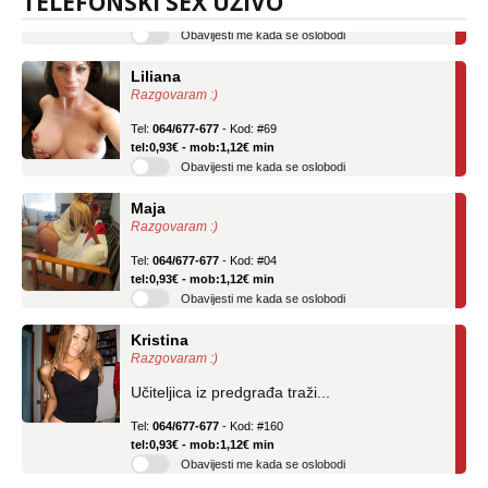
TELEFONSKI SEX UŽIVO
Obavijesti me kada se oslobodi
Liliana
Razgovaram :)
Tel:
064/677-677
- Kod: #69
tel:0,93€ - mob:1,12€ min
Obavijesti me kada se oslobodi
Maja
Razgovaram :)
Tel:
064/677-677
- Kod: #04
tel:0,93€ - mob:1,12€ min
Obavijesti me kada se oslobodi
Kristina
Razgovaram :)
Učiteljica iz predgrađa traži...
Tel:
064/677-677
- Kod: #160
tel:0,93€ - mob:1,12€ min
Obavijesti me kada se oslobodi
Snježana