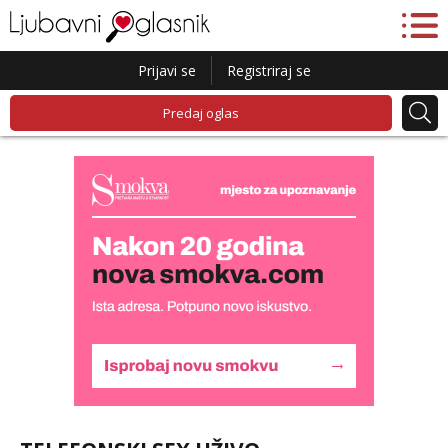
Prijavi se
Registriraj se
Predaj oglas
Lucija
Razgovaram :)
Tel:
064/677-677
- Kod: #136
tel:0,93€ - mob:1,12€ min