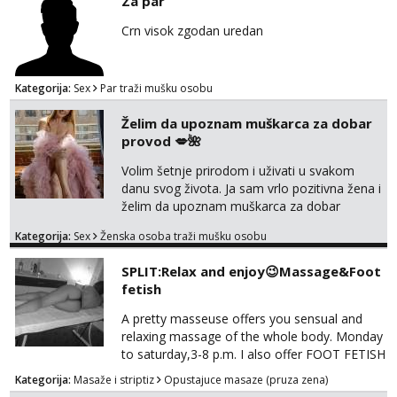
Za par
Čekam tvoj poziv!
markodalic37@gmail.com
Crn visok zgodan uredan
Tel:
064/677-677
- Kod: #142
tel:0,93€ - mob:1,12€ min
Mira
Kategorija:
Sex
Par traži mušku osobu
Čekam tvoj poziv!
Želim da upoznam muškarca za dobar
Tel:
064/677-677
- Kod: #72
provod 💋🌺
tel:0,93€ - mob:1,12€ min
Volim šetnje prirodom i uživati u svakom
danu svog života. Ja sam vrlo pozitivna žena i
želim da upoznam muškarca za dobar
provod, naravno može i nešto više.💋🌺 Klikni
Kategorija:
Sex
Ženska osoba traži mušku osobu
na link ispod i nadji me tamo, cekam te!
SPLIT:Relax and enjoy😉Massage&Foot
fetish
A pretty masseuse offers you sensual and
relaxing massage of the whole body. Monday
to saturday,3-8 p.m. I also offer FOOT FETISH
for lovers of beautiful feets👣👠👡👢 Calls
Kategorija:
Masaže i striptiz
Opustajuce masaze (pruza zena)
only,no messages! *NO SEX *PRIORITY IS