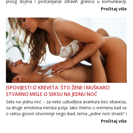
prvog dojma i postavljanje zdravih granica u komunikaciji.
Važno je izbjeći prebrzo otkrivanje osobnih ili intimnih
Pročitaj više
informacija, jer nepoznata osoba još nije zaslužila to
povjerenje. Takođe...
ISPOVIJESTI IZ KREVETA: ŠTO ŽENE I MUŠKARCI
STVARNO MISLE O SEKSU NA JEDNU NOĆ
Seks na jednu noć – za neke uzbudljiva avantura bez obaveza,
za druge emotivna minska polja. Iako živimo u vremenu kad se
o seksu govori otvorenije nego ikad, tema „jedne noći strasti“ i
dalje izaziva burne rasprave. Što zapravo misle žene, a što
Pročitaj više
muškarci? Jesu...