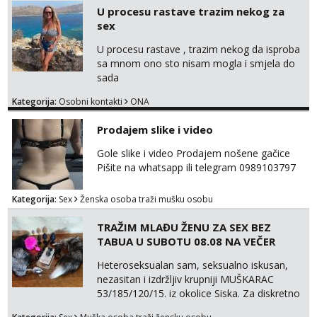
samo s prijateljima opustati ;) Klikni na link
U procesu rastave trazim nekog za
ispod i nadji me tamo, cekam te!
sex
U procesu rastave , trazim nekog da isproba
sa mnom ono sto nisam mogla i smjela do
sada
Kategorija:
Osobni kontakti
ONA
Prodajem slike i video
Gole slike i video Prodajem nošene gačice
Pišite na whatsapp ili telegram 0989103797
Kategorija:
Sex
Ženska osoba traži mušku osobu
TRAŽIM MLAĐU ŽENU ZA SEX BEZ
TABUA U SUBOTU 08.08 NA VEČER
Heteroseksualan sam, seksualno iskusan,
nezasitan i izdržljiv krupniji MUŠKARAC
53/185/120/15. iz okolice Siska. Za diskretno
seksualno druženje U SUBOTU 08.08 NA