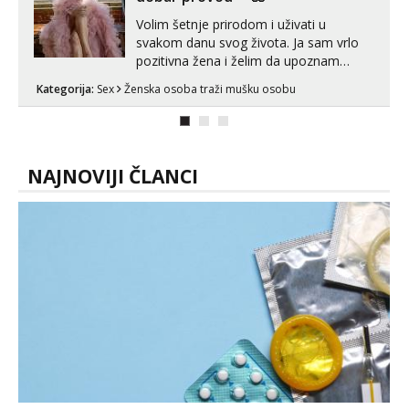
Volim šetnje prirodom i uživati u
svakom danu svog života. Ja sam vrlo
pozitivna žena i želim da upoznam
muškarca za dobar provod, naravno
Kategorija:
Sex
Ženska osoba traži mušku osobu
može i nešto više.💋🌺 Klikni na link
ispod i nadji me tamo, cekam te!
NAJNOVIJI ČLANCI