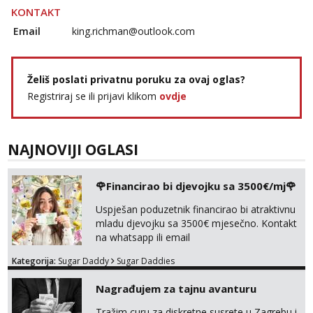
Tel:
064/677-677
- Kod: #72
KONTAKT
tel:0,93€ - mob:1,12€ min
Email
king.richman@outlook.com
Lucija
Razgovaram :)
Želiš poslati privatnu poruku za ovaj oglas?
Tel:
064/677-677
- Kod: #136
tel:0,93€ - mob:1,12€ min
Registriraj se ili prijavi klikom
ovdje
Obavijesti me kada se oslobodi
Liliana
Razgovaram :)
NAJNOVIJI OGLASI
Tel:
064/677-677
- Kod: #69
tel:0,93€ - mob:1,12€ min
🌹Financirao bi djevojku sa 3500€/mj🌹
Obavijesti me kada se oslobodi
Uspješan poduzetnik financirao bi atraktivnu
Maja
mladu djevojku sa 3500€ mjesečno. Kontakt
Razgovaram :)
na whatsapp ili email
Tel:
064/677-677
- Kod: #04
Kategorija:
Sugar Daddy
Sugar Daddies
tel:0,93€ - mob:1,12€ min
Obavijesti me kada se oslobodi
Nagrađujem za tajnu avanturu
Kristina
Tražim curu za diskretne susrete u Zagrebu i
Razgovaram :)