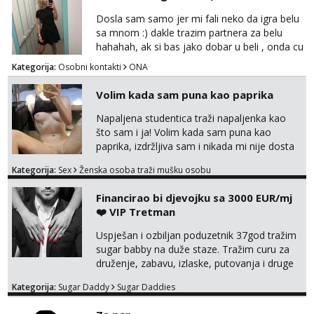
Lili
Dosla sam samo jer mi fali neko da igra belu
Čekam tvoj poziv!
sa mnom :) dakle trazim partnera za belu
Tel:
064/677-677
- Kod: #128
hahahah, ak si bas jako dobar u beli , onda cu
tel:0,93€ - mob:1,12€ min
razmislit za dalje Klikni na link ispod i nadji me
Kategorija:
Osobni kontakti
ONA
tamo, cekam te!
Ivančica
Volim kada sam puna kao paprika
Čekam tvoj poziv!
Napaljena studentica traži napaljenka kao
Tel:
064/677-677
- Kod: #108
tel:0,93€ - mob:1,12€ min
što sam i ja! Volim kada sam puna kao
paprika, izdržljiva sam i nikada mi nije dosta
Anita
seksa. Volim grubi seks i više puta dnevno
Kategorija:
Sex
Ženska osoba traži mušku osobu
Čekam tvoj poziv!
bilo kad i bilo gdje zato se javi što prije da
me isprobaš Klikni na link ispod i nadji me
Tel:
064/677-677
- Kod: #87
Financirao bi djevojku sa 3000 EUR/mj
tamo, cekam te!
tel:0,93€ - mob:1,12€ min
❤️ VIP Tretman
Zara
Uspješan i ozbiljan poduzetnik 37god tražim
Čekam tvoj poziv!
sugar babby na duže staze. Tražim curu za
druženje, zabavu, izlaske, putovanja i druge
Tel:
064/677-677
- Kod: #123
lijepe stvari na obostranu korist. Ako si
tel:0,93€ - mob:1,12€ min
Kategorija:
Sugar Daddy
Sugar Daddies
otvorena, komunikativna, zgodna i atraktivna
javi se na moj email:
Anđela