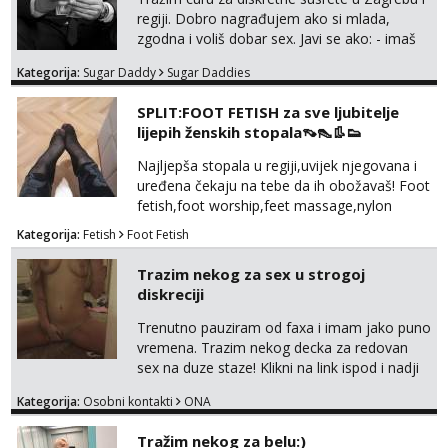
regiji. Dobro nagrađujem ako si mlada,
Učiteljica iz predgrađa traži...
zgodna i voliš dobar sex. Javi se ako: - imaš
do 25 godina - imaš do 65 kg - imaš dugu
Tel:
064/677-677
- Kod: #160
Kategorija:
Sugar Daddy
Sugar Daddies
kosu - se dobro ljubiš - si fleksibilna s
tel:0,93€ - mob:1,12€ min
Obavijesti me kada se oslobodi
vremenom (jer ga nemam previše) i
SPLIT:FOOT FETISH za sve ljubitelje
dostupna radnim danom (vikendi i noći su za
lijepih ženskih stopala👡👠👢👟
Snježana
obitelj) - vodiš brigu o zdravlju i koristiš
Razgovaram :)
zaštitu Ne javljajte se: - debele - frajeri i
Najljepša stopala u regiji,uvijek njegovana i
paro...
Tel:
064/677-677
- Kod: #119
uređena čekaju na tebe da ih obožavaš! Foot
tel:0,93€ - mob:1,12€ min
fetish,foot worship,feet massage,nylon
Obavijesti me kada se oslobodi
fetish,trampling... Ponedjeljak-subota:15-
Kategorija:
Fetish
Foot Fetish
20.30h. Samo za istinske obožavatelje ovog
Alisa
fetisha,isključivo POZIV. Sex i sl.ISKLJUČENO!
Čekam tvoj poziv!
Trazim nekog za sex u strogoj
diskreciji
Tel:
064/677-677
- Kod: #106
tel:0,93€ - mob:1,12€ min
Trenutno pauziram od faxa i imam jako puno
vremena. Trazim nekog decka za redovan
Vanesa
sex na duze staze! Klikni na link ispod i nadji
Čekam tvoj poziv!
me tamo, cekam te!
Kategorija:
Osobni kontakti
ONA
Tel:
064/677-677
- Kod: #74
tel:0,93€ - mob:1,12€ min
Tražim nekog za belu:)