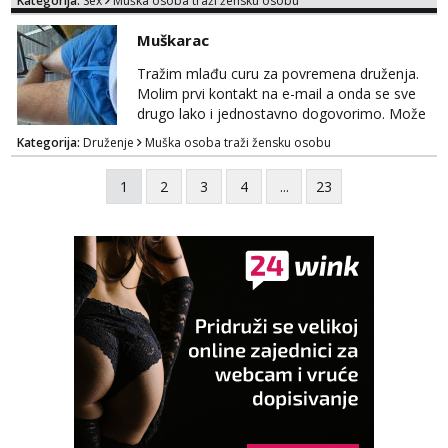
Kategorija:
Sex
Muška osoba traži žensku osobu
VEČER u ZAGREBU tražim MLAĐU ŽENU bez
obzira na vjeru, nacionalnost, bračni status i
Muškarac
udaljenost konkretno zainteresiranu za SEKS
bez TABUA i KONDOMA upotpunjen SEKS
Tražim mlađu curu za povremena druženja.
IGRAČKAMA od vibratora i umjetnih dilda do
Molim prvi kontakt na e-mail a onda se sve
analnih čepova raznih vel...
drugo lako i jednostavno dogovorimo. Može
sve u krugu od 100 km oko Zagreba
Kategorija:
Druženje
Muška osoba traži žensku osobu
1
2
3
4
...
23