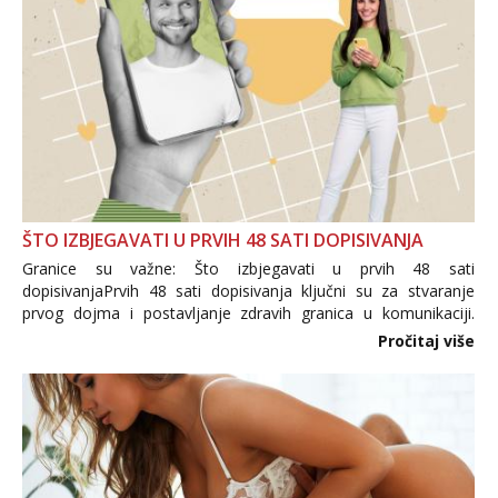
ŠTO IZBJEGAVATI U PRVIH 48 SATI DOPISIVANJA
Granice su važne: Što izbjegavati u prvih 48 sati
dopisivanjaPrvih 48 sati dopisivanja ključni su za stvaranje
prvog dojma i postavljanje zdravih granica u komunikaciji.
Važno je izbjeći prebrzo otkrivanje osobnih ili intimnih
Pročitaj više
informacija, jer nepoznata osoba još nije zaslužila to
povjerenje. Takođe...