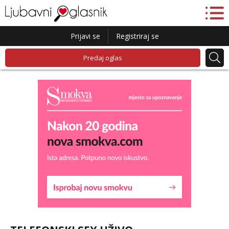
Prijavi se
Registriraj se
Predaj oglas
Kristina
Čekam tvoj poziv!
Učiteljica iz predgrađa traži...