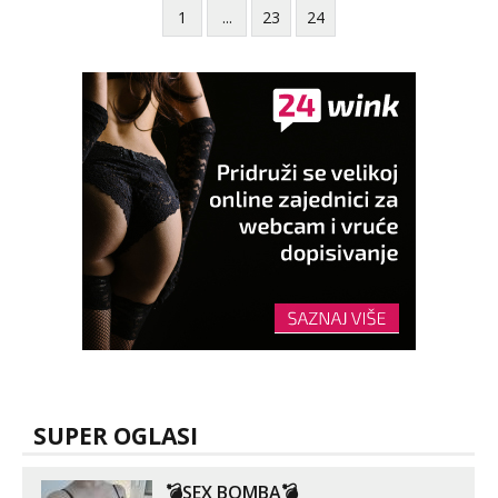
1
...
23
24
SUPER OGLASI
💣SEX BOMBA💣