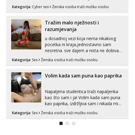
Whatsapp). 🤙 NE javljaj se na uzivo.
Kategorija:
Cyber sex
Ženska osoba traži mušku osobu
Hvala.
Tražim malo nježnosti i
razumjevanja
u dosadnoj vezi koja nema nikakvog
pocetka ni kraja,jednostavno sam
nesretna. sve dajem a nista ne dobivam
za uzvrat.trazim muskarca koji ce
Kategorija:
Sex
Ženska osoba traži mušku osobu
zadovoljiti moje potrebe,ne trazim puno
samo malo njeznosti i razumjevanja.
volim njezan seks i njezne poljupce po
Volim kada sam puna kao paprika
tijelu koji me jako pale,obozavam kad
muskar...
Napaljena studentica traži napaljenka
kao što sam i ja! Volim kada sam puna
kao paprika, izdržljiva sam i nikada mi
nije dosta seksa. Volim grubi seks i više
Kategorija:
Sex
Ženska osoba traži mušku osobu
puta dnevno bilo kad i bilo gdje zato se
javi što prije da me isprobaš Klikni na
link ispod i nadji me tamo, cekam te!