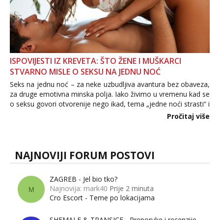
ISPOVIJESTI IZ KREVETA: ŠTO ŽENE I MUŠKARCI
STVARNO MISLE O SEKSU NA JEDNU NOĆ
Seks na jednu noć – za neke uzbudljiva avantura bez obaveza,
za druge emotivna minska polja. Iako živimo u vremenu kad se
o seksu govori otvorenije nego ikad, tema „jedne noći strasti“ i
dalje izaziva burne rasprave. Što zapravo misle žene, a što
Pročitaj više
muškarci? Jesu...
NAJNOVIJI FORUM POSTOVI
ZAGREB - Jel bio tko?
Najnovija: mark40
Prije 2 minuta
M
Cro Escort - Teme po lokacijama
SHEMALE & TRANSICE - Preporuke i recenzije