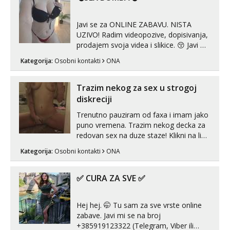
Javi se za ONLINE ZABAVU. NISTA
UZIVO! Radim videopozive, dopisivanja,
prodajem svoja videa i slikice. 😚 Javi mi
se porukom na Whatsupp, Viber ili
Kategorija:
Osobni kontakti
ONA
Telegram. +385 91 723 0045
Trazim nekog za sex u strogoj
diskreciji
Trenutno pauziram od faxa i imam jako
puno vremena. Trazim nekog decka za
redovan sex na duze staze! Klikni na link
ispod i nadji me tamo, cekam te!
Kategorija:
Osobni kontakti
ONA
✅ CURA ZA SVE ✅
Hej hej. 🤭 Tu sam za sve vrste online
zabave. Javi mi se na broj
+385919123322 (Telegram, Viber ili