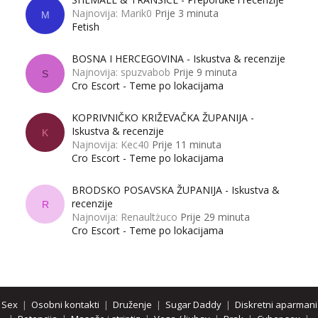
Najnovija: Marik0
Prije 3 minuta
M
Fetish
BOSNA I HERCEGOVINA - Iskustva & recenzije
Najnovija: spuzvabob
Prije 9 minuta
S
Cro Escort - Teme po lokacijama
KOPRIVNIČKO KRIŽEVAČKA ŽUPANIJA -
Iskustva & recenzije
K
Najnovija: Kec40
Prije 11 minuta
Cro Escort - Teme po lokacijama
BRODSKO POSAVSKA ŽUPANIJA - Iskustva &
recenzije
R
Najnovija: Renaultżuco
Prije 29 minuta
Cro Escort - Teme po lokacijama
Sex
|
Osobni kontakti
|
Druženje
|
Sugar Daddy
|
Diskretni aparmani