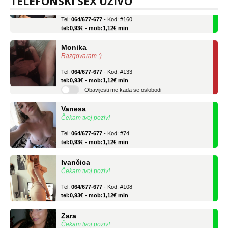
TELEFONSKI SEX UŽIVO
Tel:
064/677-677
- Kod: #160
tel:0,93€ - mob:1,12€ min
Monika
Razgovaram :)
Tel:
064/677-677
- Kod: #133
tel:0,93€ - mob:1,12€ min
Obavijesti me kada se oslobodi
Vanesa
Čekam tvoj poziv!
Tel:
064/677-677
- Kod: #74
tel:0,93€ - mob:1,12€ min
Ivančica
Čekam tvoj poziv!
Tel:
064/677-677
- Kod: #108
tel:0,93€ - mob:1,12€ min
Zara
Čekam tvoj poziv!