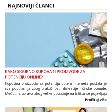
NAJNOVIJI ČLANCI
KAKO SIGURNO KUPOVATI PROIZVODE ZA
POTENCIJU ONLINE?
Kupovina proizvoda za potenciju putem interneta postala je
sve popularnija zbog praktičnosti, diskrecije i široke ponude.
Međutim, upravo zbog velike potražnje na tržištu se pojavljuju
i brojni krivotvoreni proizvodi, nepouzdane internetske
Pročitaj više
trgovine te proizvodi nepoznatog podrijetla. ...