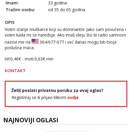
Imam:
33 godina
Tražim osobu:
od 35 do 65 godina
OPIS
Volim starije muškarce koji su dominantni. Jako sam povučena i
volim kada mi se naređuje. Ako imaš ideju što bi radio samnom
nazovi me na
064/677-677
i već danas mogu biti tvoja
poslušna maca.
tel:0,46€ - mob:0,63€ min
KONTAKT
Želiš poslati privatnu poruku za ovaj oglas?
Registriraj se ili prijavi klikom
ovdje
NAJNOVIJI OGLASI