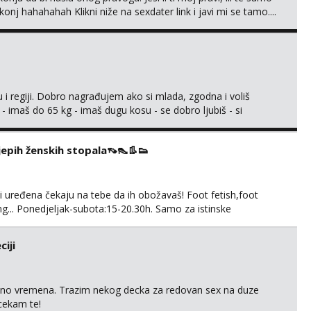
nj hahahahah Klikni niže na sexdater link i javi mi se tamo....
 i regiji. Dobro nagrađujem ako si mlada, zgodna i voliš
 - imaš do 65 kg - imaš dugu kosu - se dobro ljubiš - si
še) i dostupna radnim danom (vikendi i noći su za obitelj) -
ljajte se: - debele - frajeri i paro...
ijepih ženskih stopala👡👠👢👟
 i uređena čekaju na tebe da ih obožavaš! Foot fetish,foot
g... Ponedjeljak-subota:15-20.30h. Samo za istinske
. Sex i sl.ISKLJUČENO!
iji
uno vremena. Trazim nekog decka za redovan sex na duze
 cekam te!