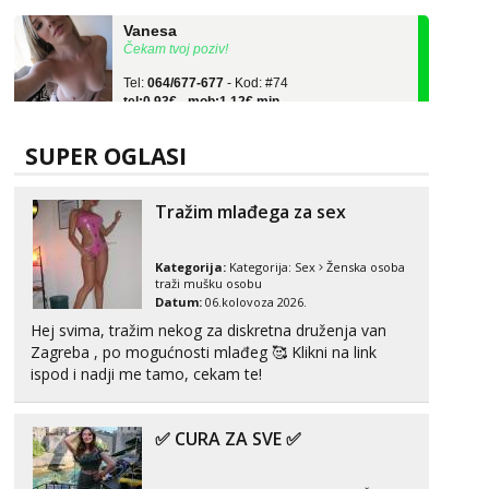
Vanesa
Čekam tvoj poziv!
Tel:
064/677-677
- Kod: #74
tel:0,93€ - mob:1,12€ min
Anita
Čekam tvoj poziv!
SUPER OGLASI
Tel:
064/677-677
- Kod: #87
tel:0,93€ - mob:1,12€ min
Tražim mlađega za sex
Zara
Razgovaram :)
Kategorija:
Kategorija:
Sex
Ženska osoba
traži mušku osobu
Tel:
064/677-677
- Kod: #123
Datum:
06.kolovoza 2026.
tel:0,93€ - mob:1,12€ min
Hej svima, tražim nekog za diskretna druženja van
Obavijesti me kada se oslobodi
Zagreba , po mogućnosti mlađeg 🥰 Klikni na link
Anđela
ispod i nadji me tamo, cekam te!
Čekam tvoj poziv!
Tel:
064/677-677
- Kod: #142
✅ CURA ZA SVE ✅
tel:0,93€ - mob:1,12€ min
Mira