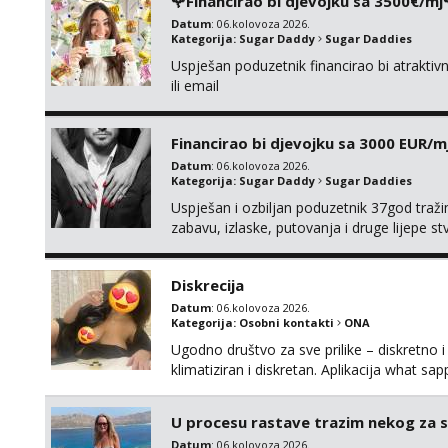
🌹Financirao bi djevojku sa 3500€/mj
Datum
: 06.kolovoza 2026.
Kategorija:
Sugar Daddy
Sugar Daddies
Uspješan poduzetnik financirao bi atrakt
ili email
Financirao bi djevojku sa 3000 EUR/m
Datum
: 06.kolovoza 2026.
Kategorija:
Sugar Daddy
Sugar Daddies
Uspješan i ozbiljan poduzetnik 37god traž
zabavu, izlaske, putovanja i druge lijepe s
zgodna i atraktivna javi se na moj email:
Diskrecija
Datum
: 06.kolovoza 2026.
Kategorija:
Osobni kontakti
ONA
Ugodno društvo za sve prilike – diskretno i
klimatiziran i diskretan. Aplikacija what s
U procesu rastave trazim nekog za 
Datum
: 06.kolovoza 2026.