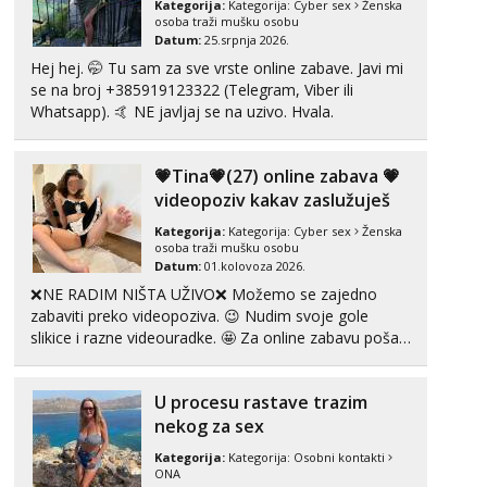
Kategorija:
Kategorija:
Cyber sex
Ženska
Čekam tvoj poziv!
osoba traži mušku osobu
Datum:
25.srpnja 2026.
Tel:
064/677-677
- Kod: #72
Hej hej. 🤭 Tu sam za sve vrste online zabave. Javi mi
tel:0,93€ - mob:1,12€ min
se na broj +385919123322 (Telegram, Viber ili
Liliana
Whatsapp). 🤙 NE javljaj se na uzivo. Hvala.
Razgovaram :)
Tel:
064/677-677
- Kod: #69
💗Tina💗(27) online zabava 💗
tel:0,93€ - mob:1,12€ min
videopoziv kakav zaslužuješ
Obavijesti me kada se oslobodi
Kategorija:
Kategorija:
Cyber sex
Ženska
Maja
osoba traži mušku osobu
Čekam tvoj poziv!
Datum:
01.kolovoza 2026.
❌NE RADIM NIŠTA UŽIVO❌ Možemo se zajedno
Tel:
064/677-677
- Kod: #04
tel:0,93€ - mob:1,12€ min
zabaviti preko videopoziva. 😉 Nudim svoje gole
slikice i razne videouradke. 🤩 Za online zabavu pošalji
Kristina
poruku na Whatsapp, Telegram ili Viber. 😎 +385 91
Razgovaram :)
912 3322 Za provjeru moje autentičnosti možeš me
U procesu rastave trazim
vidjeti na videopozivu. 😉 S vama sam vec 5 ...
Učiteljica iz predgrađa traži...
nekog za sex
Tel:
064/677-677
- Kod: #160
Kategorija:
Kategorija:
Osobni kontakti
tel:0,93€ - mob:1,12€ min
ONA
Obavijesti me kada se oslobodi