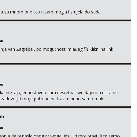
oba sa mnom ono sto nisam mogla i smjela do sada
bu
enja van Zagreba , po mogućnosti mlađeg 🥰 Klikni na link
bu
a ni kraja,jednostavno sam nesretna. sve dajem a nista ne
e zadovoljiti moje potrebe,ne trazim puno samo malo
s i njezne poljupce po tijelu koji me jako pale,obozavam kad
ni na link ispod i nadji me tamo, cekam te!
em
bu
nja da bi nasla onog pravoga. Jesi li ti moj pravi, ili te samo