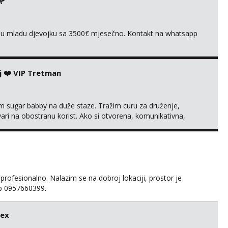
🌹
ivnu mladu djevojku sa 3500€ mjesečno. Kontakt na whatsapp
j ❤️ VIP Tretman
im sugar babby na duže staze. Tražim curu za druženje,
tvari na obostranu korist. Ako si otvorena, komunikativna,
 markodalic37@gmail.com
 profesionalno. Nalazim se na dobroj lokaciji, prostor je
app 0957660399.
sex