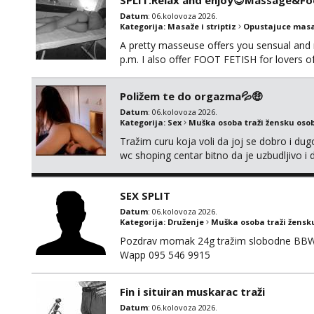
SPLIT:Relax and enjoy😉Massage&Foo
Datum
: 06.kolovoza 2026.
Kategorija:
Masaže i striptiz
Opustajuce masa
A pretty masseuse offers you sensual and
p.m. I also offer FOOT FETISH for lovers 
*PRIORITY IS GIVEN TO REGULAR CLIENT
Poližem te do orgazma💦🤑
Datum
: 06.kolovoza 2026.
Kategorija:
Sex
Muška osoba traži žensku oso
Tražim curu koja voli da joj se dobro i du
wc shoping centar bitno da je uzbudljivo i d
diskretan,sliku šaljem na wapp telegram..
SEX SPLIT
Datum
: 06.kolovoza 2026.
Kategorija:
Druženje
Muška osoba traži žensk
Pozdrav momak 24g tražim slobodne BBW že
Wapp 095 546 9915
Fin i situiran muskarac traži
Datum
: 06.kolovoza 2026.