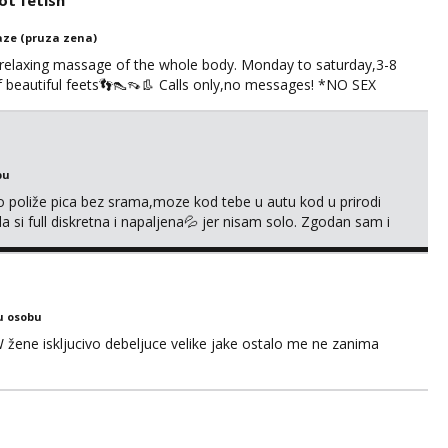
t fetish
ze (pruza zena)
 relaxing massage of the whole body. Monday to saturday,3-8
of beautiful feets👣👠👡👢 Calls only,no messages! *NO SEX
S
bu
go poliže pica bez srama,moze kod tebe u autu kod u prirodi
a si full diskretna i napaljena💦 jer nisam solo. Zgodan sam i
178 78kg.,javi se za brz dogovor Kontakt 0958759047
u osobu
ne iskljucivo debeljuce velike jake ostalo me ne zanima