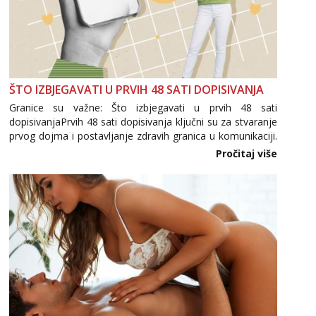
ŠTO IZBJEGAVATI U PRVIH 48 SATI DOPISIVANJA
Granice su važne: Što izbjegavati u prvih 48 sati
dopisivanjaPrvih 48 sati dopisivanja ključni su za stvaranje
prvog dojma i postavljanje zdravih granica u komunikaciji.
Važno je izbjeći prebrzo otkrivanje osobnih ili intimnih
Pročitaj više
informacija, jer nepoznata osoba još nije zaslužila to
povjerenje. Takođe...