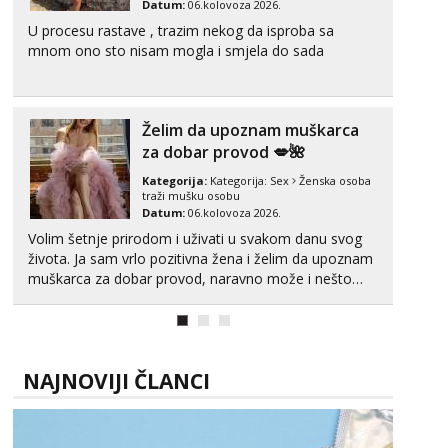
Datum:
06.kolovoza 2026.
U procesu rastave , trazim nekog da isproba sa
Alisa
Razgovaram :)
mnom ono sto nisam mogla i smjela do sada
Tel:
064/677-677
- Kod: #106
tel:0,93€ - mob:1,12€ min
Obavijesti me kada se oslobodi
Želim da upoznam muškarca
za dobar provod 💋🌺
Vanesa
Čekam tvoj poziv!
Kategorija:
Kategorija:
Sex
Ženska osoba
traži mušku osobu
Tel:
064/677-677
- Kod: #74
Datum:
06.kolovoza 2026.
tel:0,93€ - mob:1,12€ min
Volim šetnje prirodom i uživati u svakom danu svog
Anita
života. Ja sam vrlo pozitivna žena i želim da upoznam
Čekam tvoj poziv!
muškarca za dobar provod, naravno može i nešto
više.💋🌺 Klikni na link ispod i nadji me tamo, cekam
Tel:
064/677-677
- Kod: #87
te!
tel:0,93€ - mob:1,12€ min
Zara
NAJNOVIJI ČLANCI
Razgovaram :)
Tel:
064/677-677
- Kod: #123
tel:0,93€ - mob:1,12€ min
Obavijesti me kada se oslobodi