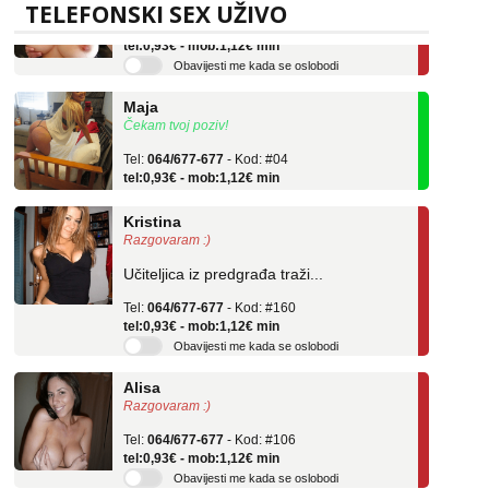
Tel:
064/677-677
- Kod: #69
TELEFONSKI SEX UŽIVO
tel:0,93€ - mob:1,12€ min
Obavijesti me kada se oslobodi
Maja
Čekam tvoj poziv!
Tel:
064/677-677
- Kod: #04
tel:0,93€ - mob:1,12€ min
Kristina
Razgovaram :)
Učiteljica iz predgrađa traži...
Tel:
064/677-677
- Kod: #160
tel:0,93€ - mob:1,12€ min
Obavijesti me kada se oslobodi
Alisa
Razgovaram :)
Tel:
064/677-677
- Kod: #106
tel:0,93€ - mob:1,12€ min
Obavijesti me kada se oslobodi