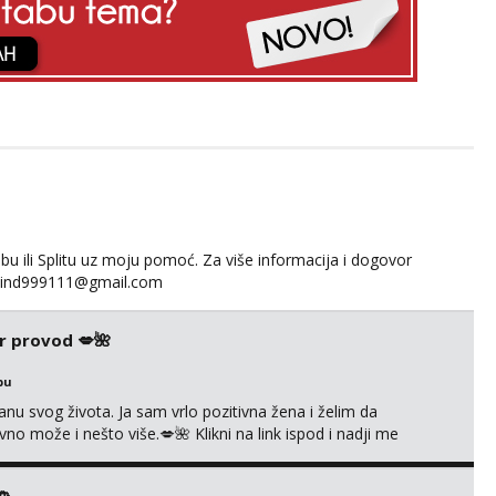
 ili Splitu uz moju pomoć. Za više informacija i dogovor
fakind999111@gmail.com
r provod 💋🌺
bu
nu svog života. Ja sam vrlo pozitivna žena i želim da
 može i nešto više.💋🌺 Klikni na link ispod i nadji me