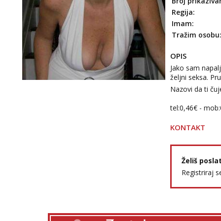
Broj prikaziva
Regija:
Imam:
Tražim osobu
OPIS
Jako sam napal
željni seksa. Pr
Nazovi da ti ču
tel:0,46€ - mob
KONTAKT
Želiš posla
Registriraj s