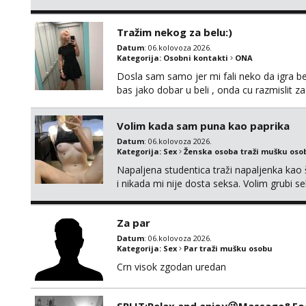
Tražim nekog za belu:)
Datum
: 06.kolovoza 2026.
Kategorija:
Osobni kontakti
ONA
Dosla sam samo jer mi fali neko da igra be
bas jako dobar u beli , onda cu razmislit za
Volim kada sam puna kao paprika
Datum
: 06.kolovoza 2026.
Kategorija:
Sex
Ženska osoba traži mušku oso
Napaljena studentica traži napaljenka kao 
i nikada mi nije dosta seksa. Volim grubi sek
da me isprobaš Klikni na link ispod i nadji
Za par
Datum
: 06.kolovoza 2026.
Kategorija:
Sex
Par traži mušku osobu
Crn visok zgodan uredan