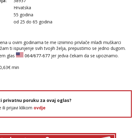
nja:
38937
Hrvatska
55 godina
:
od 25 do 65 godina
jena u ovim godinama te me iznimno privlače mlađi muškarci
užam ti ispunjenje svih tvojih želja, prepustimo se jedno dugom.
jem glas
064/677-677
jer jedva čekam da se upoznamo.
:0,63€ min
ti privatnu poruku za ovaj oglas?
e ili prijavi klikom
ovdje