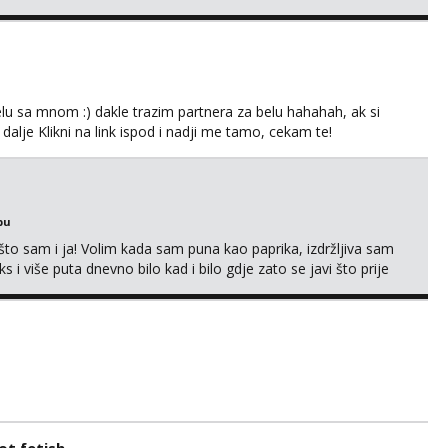
lu sa mnom :) dakle trazim partnera za belu hahahah, ak si
 dalje Klikni na link ispod i nadji me tamo, cekam te!
bu
što sam i ja! Volim kada sam puna kao paprika, izdržljiva sam
s i više puta dnevno bilo kad i bilo gdje zato se javi što prije
 me tamo, cekam te!