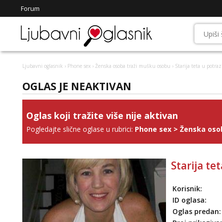
Forum
Ljubavni oglasnik
›
Phone sex
›
Ženska osoba traži mušku osobu
› Starija teta u potr
OGLAS JE NEAKTIVAN
Oglas koji tražite više nije aktivan
Pogledajte slične oglase u rubrici:
Phone sex
>
Ženska oso
Starija t
Korisnik:
ID oglasa:
Oglas predan: