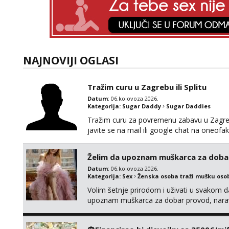
NAJNOVIJI OGLASI
Tražim curu u Zagrebu ili Splitu
Datum
: 06.kolovoza 2026.
Kategorija:
Sugar Daddy
Sugar Daddies
Tražim curu za povremenu zabavu u Zagrebu
javite se na mail ili google chat na oneo
Želim da upoznam muškarca za doba
Datum
: 06.kolovoza 2026.
Kategorija:
Sex
Ženska osoba traži mušku oso
Volim šetnje prirodom i uživati u svakom da
upoznam muškarca za dobar provod, naravno
tamo, cekam te!