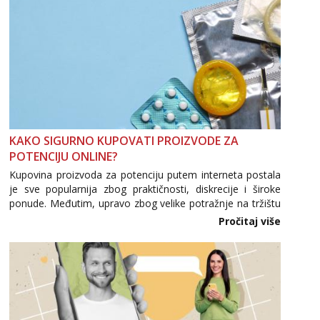
Anđela
Čekam tvoj poziv!
Tel:
064/677-677
- Kod: #142
tel:0,93€ - mob:1,12€ min
Mira
Čekam tvoj poziv!
Tel:
064/677-677
- Kod: #72
KAKO SIGURNO KUPOVATI PROIZVODE ZA
tel:0,93€ - mob:1,12€ min
POTENCIJU ONLINE?
Kupovina proizvoda za potenciju putem interneta postala
je sve popularnija zbog praktičnosti, diskrecije i široke
ponude. Međutim, upravo zbog velike potražnje na tržištu
se pojavljuju i brojni krivotvoreni proizvodi, nepouzdane
Pročitaj više
internetske trgovine te proizvodi nepoznatog podrijetla. ...