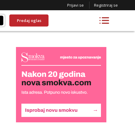
Prijavi se
Registriraj se
Predaj oglas
Liliana
Razgovaram :)