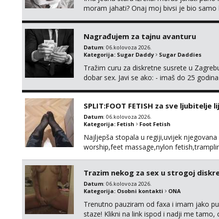
moram jahati? Onaj moj bivsi je bio samo ko
Nagrađujem za tajnu avanturu
Datum
: 06.kolovoza 2026.
Kategorija:
Sugar Daddy
Sugar Daddies
Tražim curu za diskretne susrete u Zagrebu
dobar sex. Javi se ako: - imaš do 25 godina
fleksibilna s vremenom (jer ga nemam previ
vodiš brigu o zdravlju i koristiš zaštitu Ne jav
SPLIT:FOOT FETISH za sve ljubitelje l
Datum
: 06.kolovoza 2026.
Kategorija:
Fetish
Foot Fetish
Najljepša stopala u regiji,uvijek njegovana
worship,feet massage,nylon fetish,tramplin
obožavatelje ovog fetisha,isključivo POZIV
Trazim nekog za sex u strogoj diskrec
Datum
: 06.kolovoza 2026.
Kategorija:
Osobni kontakti
ONA
Trenutno pauziram od faxa i imam jako p
staze! Klikni na link ispod i nadji me tamo,