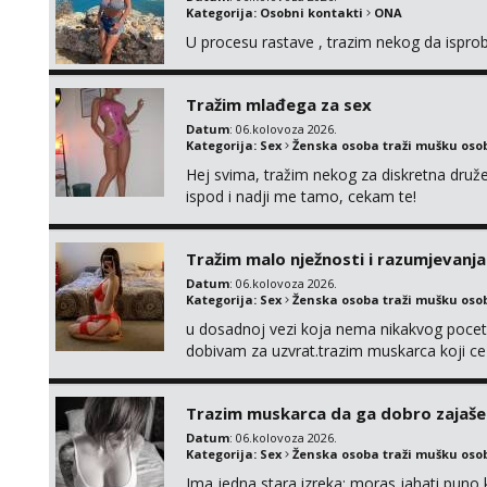
Kategorija:
Osobni kontakti
ONA
U procesu rastave , trazim nekog da ispr
Tražim mlađega za sex
Datum
: 06.kolovoza 2026.
Kategorija:
Sex
Ženska osoba traži mušku oso
Hej svima, tražim nekog za diskretna druž
ispod i nadji me tamo, cekam te!
Tražim malo nježnosti i razumjevanja
Datum
: 06.kolovoza 2026.
Kategorija:
Sex
Ženska osoba traži mušku oso
u dosadnoj vezi koja nema nikakvog pocetk
dobivam za uzvrat.trazim muskarca koji c
njeznosti i razumjevanja. volim njezan sek
muskarac preuzme kontrolu . javi se :) Klik
Trazim muskarca da ga dobro zajaš
Datum
: 06.kolovoza 2026.
Kategorija:
Sex
Ženska osoba traži mušku oso
Ima jedna stara izreka: moras jahati puno ko