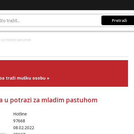
Pretraži
azi za mladim pastuhom
ba traži mušku osobu
»
eta u potrazi za mladim pastuhom
Hotline
97668
08.02.2022