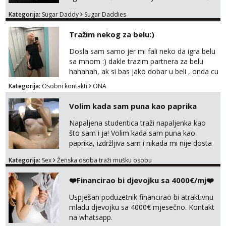
do 25 godina - imaš do 65 kg - imaš dugu
Kategorija:
Sugar Daddy
Sugar Daddies
kosu - se dobro ljubiš - si fleksibilna s
vremenom (jer ga nemam previše) i
Tražim nekog za belu:)
dostupna radnim danom (vikendi i noći su za
obitelj) - vodiš brigu o zdravlju i koristiš
Dosla sam samo jer mi fali neko da igra belu
zaštitu Ne javljajte se: - debele - frajeri i
sa mnom :) dakle trazim partnera za belu
paro...
hahahah, ak si bas jako dobar u beli , onda cu
razmislit za dalje Klikni na link ispod i nadji me
Kategorija:
Osobni kontakti
ONA
tamo, cekam te!
Volim kada sam puna kao paprika
Napaljena studentica traži napaljenka kao
što sam i ja! Volim kada sam puna kao
paprika, izdržljiva sam i nikada mi nije dosta
seksa. Volim grubi seks i više puta dnevno
Kategorija:
Sex
Ženska osoba traži mušku osobu
bilo kad i bilo gdje zato se javi što prije da
me isprobaš Klikni na link ispod i nadji me
❤️Financirao bi djevojku sa 4000€/mj❤️
tamo, cekam te!
Uspješan poduzetnik financirao bi atraktivnu
mladu djevojku sa 4000€ mjesečno. Kontakt
na whatsapp.