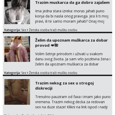
Trazim muskarca da ga dobro zajašem
Ima jedna stara izreka: moras jahati puno
konja da bi nasla onog pravoga. Jesi li ti moj
pravi, ili te samo moram jahati? Onaj moj
bivsi je bio samo konj hahahahah Klikni niže
Kategorija:
Sex
Ženska osoba traži mušku osobu
na sexdater link i javi mi se tamo....
Želim da upoznam muškarca za dobar
provod 💋🌺
Volim šetnje prirodom i uživati u svakom
danu svog života. Ja sam vrlo pozitivna žena i
želim da upoznam muškarca za dobar
provod, naravno može i nešto više.💋🌺 Klikni
Kategorija:
Sex
Ženska osoba traži mušku osobu
na link ispod i nadji me tamo, cekam te!
Trazim nekog za sex u strogoj
diskreciji
Trenutno pauziram od faxa i imam jako puno
vremena. Trazim nekog decka za redovan
sex na duze staze! Klikni na link ispod i nadji
me tamo, cekam te!