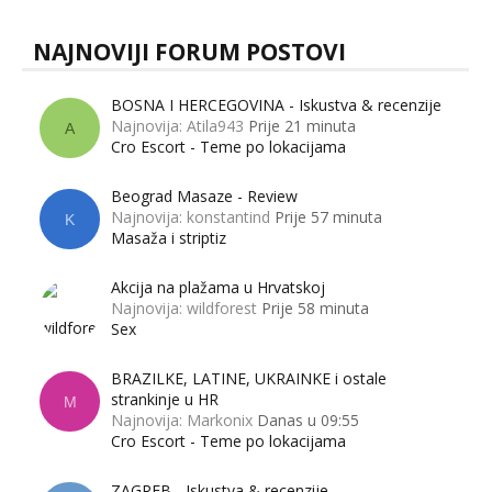
NAJNOVIJI FORUM POSTOVI
BOSNA I HERCEGOVINA - Iskustva & recenzije
Najnovija: Atila943
Prije 21 minuta
A
Cro Escort - Teme po lokacijama
Beograd Masaze - Review
Najnovija: konstantind
Prije 57 minuta
K
Masaža i striptiz
Akcija na plažama u Hrvatskoj
Najnovija: wildforest
Prije 58 minuta
Sex
BRAZILKE, LATINE, UKRAINKE i ostale
strankinje u HR
M
Najnovija: Markonix
Danas u 09:55
Cro Escort - Teme po lokacijama
ZAGREB - Iskustva & recenzije