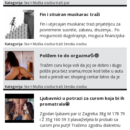
Kategorija:
Sex
Muška osoba traži par
trata.vrh@gmail.com
Fin i situiran muskarac traži
Fin i utjecajan muskarac trazi prijateljicu za
povremene susrete, zabavu, druzenja... Po
mogucnosti dugotrajnije, moguca financijska
potpora!
Kategorija:
Sex
Muška osoba traži žensku osobu
Poližem te do orgazma💦🤑
Tražim curu koja voli da joj se dobro i dugo
poliže pica bez srama,moze kod tebe u autu
kod u prirodi wc shoping centar bitno da je
uzbudljivo i da si full diskretna i napaljena💦
Kategorija:
Sex
Muška osoba traži žensku osobu
jer nisam solo. Zgodan sam i diskretan,sliku
šaljem na wapp telegram..178 78kg.,javi se
Ljubavnici u potrazi za curom koja bi ih
za brz dogovor Kontakt 0958759047
promatrala🤩
Zgodan ljubavni par iz Zagreba 38g M 178 79
i Ž 35g 160 59 3 plava(željela bi probati sa
curom prvi put)!! Tražimo zgodnu diskretnu