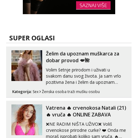
SUPER OGLASI
Želim da upoznam muškarca za
dobar provod 💋🌺
Volim šetnje prirodom i uživati u
svakom danu svog života. Ja sam vrlo
pozitivna žena i želim da upoznam
muškarca za dobar provod, naravno
Kategorija:
Sex
Ženska osoba traži mušku osobu
može i nešto više.💋🌺 Klikni na link
ispod i nadji me tamo, cekam te!
Vatrena ‎️‍🔥 crvenokosa Natali (21)
‎️‍🔥 vruča‎ ️‍🔥 ONLINE ZABAVA
❌NE RADIM NIŠTA UŽIVO❌ Voliš
crvenokose prirodne curke? ❤️ Onda me
moraš isprobati koliko sam vruča.‎ ️‍🔥