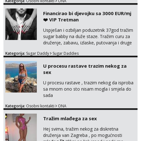
Kategorija:
Osobni kontakti
ONA
Financirao bi djevojku sa 3000 EUR/mj
❤️ VIP Tretman
Uspješan i ozbiljan poduzetnik 37god tražim
sugar babby na duže staze. Tražim curu za
druženje, zabavu, izlaske, putovanja i druge
lijepe stvari na obostranu korist. Ako si
Kategorija:
Sugar Daddy
Sugar Daddies
otvorena, komunikativna, zgodna i atraktivna
javi se na moj email:
U procesu rastave trazim nekog za
markodalic37@gmail.com
sex
U procesu rastave , trazim nekog da isproba
sa mnom ono sto nisam mogla i smjela do
sada
Kategorija:
Osobni kontakti
ONA
Tražim mlađega za sex
Hej svima, tražim nekog za diskretna
druženja van Zagreba , po mogućnosti