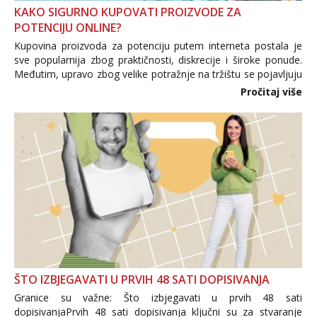
KAKO SIGURNO KUPOVATI PROIZVODE ZA
POTENCIJU ONLINE?
Kupovina proizvoda za potenciju putem interneta postala je
sve popularnija zbog praktičnosti, diskrecije i široke ponude.
Međutim, upravo zbog velike potražnje na tržištu se pojavljuju
i brojni krivotvoreni proizvodi, nepouzdane internetske
Pročitaj više
trgovine te proizvodi nepoznatog podrijetla. ...
ŠTO IZBJEGAVATI U PRVIH 48 SATI DOPISIVANJA
Granice su važne: Što izbjegavati u prvih 48 sati
dopisivanjaPrvih 48 sati dopisivanja ključni su za stvaranje