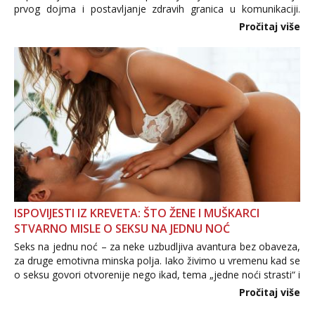
prvog dojma i postavljanje zdravih granica u komunikaciji.
Važno je izbjeći prebrzo otkrivanje osobnih ili intimnih
Pročitaj više
informacija, jer nepoznata osoba još nije zaslužila to
povjerenje. Takođe...
ISPOVIJESTI IZ KREVETA: ŠTO ŽENE I MUŠKARCI
STVARNO MISLE O SEKSU NA JEDNU NOĆ
Seks na jednu noć – za neke uzbudljiva avantura bez obaveza,
za druge emotivna minska polja. Iako živimo u vremenu kad se
o seksu govori otvorenije nego ikad, tema „jedne noći strasti“ i
dalje izaziva burne rasprave. Što zapravo misle žene, a što
Pročitaj više
muškarci? Jesu...