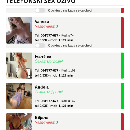
TELEFONSKI SEX UŽIVO
tel:0,93€ - mob:1,12€ min
Obavijesti me kada se oslobodi
Vanesa
Razgovaram :)
Tel:
064/677-677
- Kod: #74
tel:0,93€ - mob:1,12€ min
Obavijesti me kada se oslobodi
Ivančica
Čekam tvoj poziv!
Tel:
064/677-677
- Kod: #108
tel:0,93€ - mob:1,12€ min
Anđela
Čekam tvoj poziv!
Tel:
064/677-677
- Kod: #142
tel:0,93€ - mob:1,12€ min
Biljana
Razgovaram :)
Tel:
064/677-677
- Kod: #132