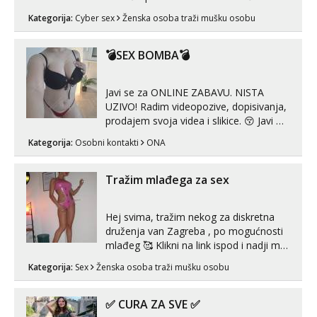
MLADA vražica koja ima 100%
Kategorija:
Cyber sex
Ženska osoba traži mušku osobu
prorodne grudi, 💦 Misli su mi uvijek
prljave i u svemu vidim samo užitak. 💦
U mojoj raznolikoj ponudi možeš
💣SEX BOMBA💣
pranaći nešto po svojoj mjeri. Sexi videa
s kolegica...
Javi se za ONLINE ZABAVU. NISTA
UZIVO! Radim videopozive, dopisivanja,
prodajem svoja videa i slikice. 😚 Javi mi
se porukom na Whatsupp, Viber ili
Kategorija:
Osobni kontakti
ONA
Telegram. +385 91 723 0045
Tražim mlađega za sex
Hej svima, tražim nekog za diskretna
druženja van Zagreba , po mogućnosti
mlađeg 🥰 Klikni na link ispod i nadji me
tamo, cekam te!
Kategorija:
Sex
Ženska osoba traži mušku osobu
✅ CURA ZA SVE ✅