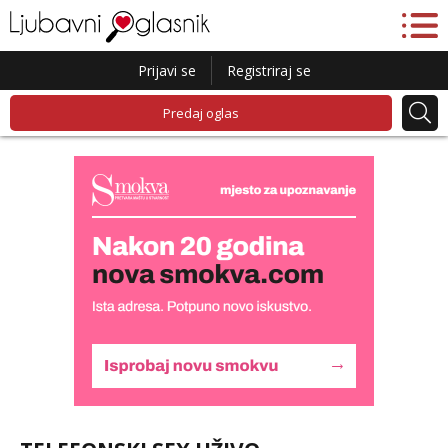
Prijavi se
Registriraj se
Predaj oglas
Biljana
Razgovaram :)
Tel:
064/677-677
- Kod: #132