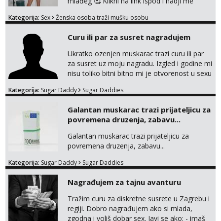
mlađeg 🥰 Klikni na link ispod i nadji me
tamo, cekam te!
Kategorija:
Sex
Ženska osoba traži mušku osobu
Curu ili par za susret nagradujem
Ukratko ozenjen muskarac trazi curu ili par
za susret uz moju nagradu. Izgled i godine mi
nisu toliko bitni bitno mi je otvorenost u sexu
i bez previse tabooa . Molim ozbiljne da se
Kategorija:
Sugar Daddy
Sugar Daddies
jave na mail . Molim ako je moguce prvi mail
sa slikom ili opisom i otkud ste . Javite se
Galantan muskarac trazi prijateljicu za
necete pozalit
povremena druzenja, zabavu...
Galantan muskarac trazi prijateljicu za
povremena druzenja, zabavu...
Kategorija:
Sugar Daddy
Sugar Daddies
Nagrađujem za tajnu avanturu
Tražim curu za diskretne susrete u Zagrebu i
regiji. Dobro nagrađujem ako si mlada,
zgodna i voliš dobar sex. Javi se ako: - imaš