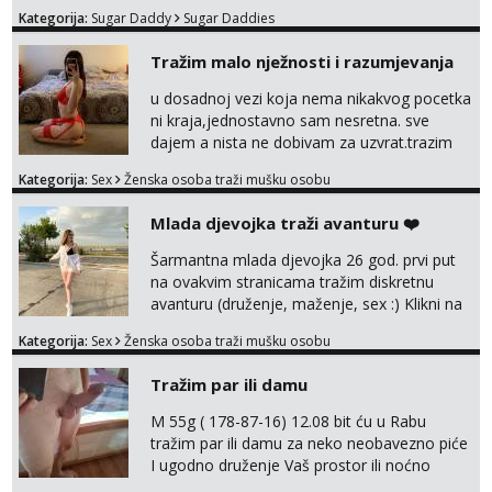
Kategorija:
Sugar Daddy
Sugar Daddies
Tražim malo nježnosti i razumjevanja
u dosadnoj vezi koja nema nikakvog pocetka
ni kraja,jednostavno sam nesretna. sve
dajem a nista ne dobivam za uzvrat.trazim
muskarca koji ce zadovoljiti moje potrebe,ne
Kategorija:
Sex
Ženska osoba traži mušku osobu
trazim puno samo malo njeznosti i
razumjevanja. volim njezan seks i njezne
Mlada djevojka traži avanturu ❤️
poljupce po tijelu koji me jako
pale,obozavam kad muskarac preuzme
Šarmantna mlada djevojka 26 god. prvi put
kontrolu . javi se :) Klikni na link ispod i nadji
na ovakvim stranicama tražim diskretnu
me tamo, cekam te!
avanturu (druženje, maženje, sex :) Klikni na
link ispod i nadji me tamo, cekam te!
Kategorija:
Sex
Ženska osoba traži mušku osobu
Tražim par ili damu
M 55g ( 178-87-16) 12.08 bit ću u Rabu
tražim par ili damu za neko neobavezno piće
I ugodno druženje Vaš prostor ili noćno
kupanje na osamoj plaži Kontakt