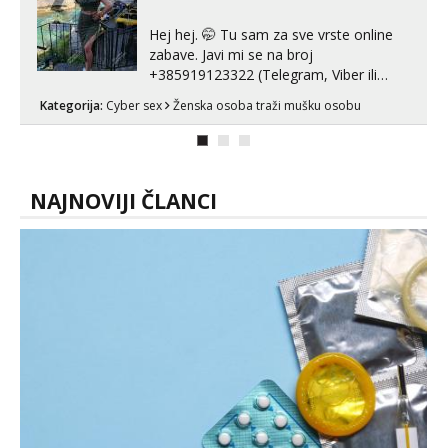
Hej hej. 🤭 Tu sam za sve vrste online
zabave. Javi mi se na broj
+385919123322 (Telegram, Viber ili
Whatsapp). 🤙 NE javljaj se na uzivo.
Kategorija:
Cyber sex
Ženska osoba traži mušku osobu
Hvala.
NAJNOVIJI ČLANCI