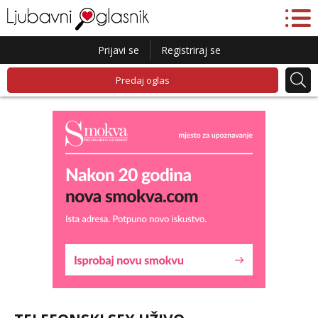
Prijavi se
Registriraj se
Predaj oglas
Lucija
Razgovaram :)
Tel:
064/677-677
- Kod: #136
tel:0,93€ - mob:1,12€ min