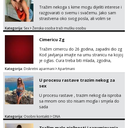
forma. Diskretno i opušteno druženje je moj
stil, bez dugačkih dopisivanja, putovanja ili
Tražim nekoga s kime mogu dijeliti interese i
javnih pojavljivanja. Što nudim: - atraktivno i
razgovarati o svemu i svačemu. Jako sam
ugo...
strastvena oko svog posla, ali volim se
opustiti i provesti vrijeme s prijateljima.
Kategorija:
Sex
Ženska osoba traži mušku osobu
Voljela bi naci nekoga pa da se nemoram
samo s prijateljima opustati ;) Klikni na link
Cimericu Zg
ispod i nadji me tamo, cekam te!
Tražim cimercu do 26 godina, zapadni dio zg
Kod javljanja imajte na umu stranicu na kojoj
je oglas. Cura treba biti mlada, zgodna,
uredna, bez poroka.
Kategorija:
Diskretni aparmani
Apartmani
U procesu rastave trazim nekog za
sex
U procesu rastave , trazim nekog da isproba
sa mnom ono sto nisam mogla i smjela do
sada
Kategorija:
Osobni kontakti
ONA
Tražim malo nježnosti i razumjevanja