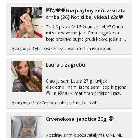
💌💘💝💗Ena playboy zečica-sisata
crnka (36) hot slike, videa i c2c💗
Tražiš pravu MILF ženu za sebe? Onda
mi se obavezno javi. Crna duga kosa
koja prekriva bujne grudi kakve još nisi
vidio, čista ŠESTICA! A usne? O usnama
Kategorija:
Cyber sex
Ženska osoba traži mušku osobu
bolje da ni ne pričam. Prave pune usne
koje će ti se urezati u pamćenje, jer
vjeruj mi, takve još nisi vidio. Uvijek sam
Laura u Zagrebu
spremna za ONLOINE zabavu...
Ciao ja sam Laura 27 g i uvijek
diskretno i namirisana sam i top higijena
😘 i nježna i klimatiziran prostor Trazim
sex za nagradu Radim klasican sex
Kategorija:
Sex
Ženska osoba traži mušku osobu
Pusenje i gutanje sperme Erotsko rublje
imam uvijek Lizati me mozes i ljubiti po
tijelu Iskljucivo neradim analni !!! I
Crvenokosa ljepotica 20g. 🤭
neljubim se Wha...
Pozdrav svim obožavateljima ONLINE