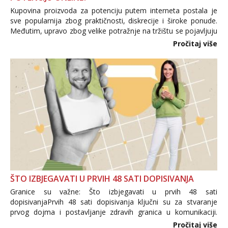
Kupovina proizvoda za potenciju putem interneta postala je
sve popularnija zbog praktičnosti, diskrecije i široke ponude.
Međutim, upravo zbog velike potražnje na tržištu se pojavljuju
i brojni krivotvoreni proizvodi, nepouzdane internetske
Pročitaj više
trgovine te proizvodi nepoznatog podrijetla. ...
ŠTO IZBJEGAVATI U PRVIH 48 SATI DOPISIVANJA
Granice su važne: Što izbjegavati u prvih 48 sati
dopisivanjaPrvih 48 sati dopisivanja ključni su za stvaranje
prvog dojma i postavljanje zdravih granica u komunikaciji.
Važno je izbjeći prebrzo otkrivanje osobnih ili intimnih
Pročitaj više