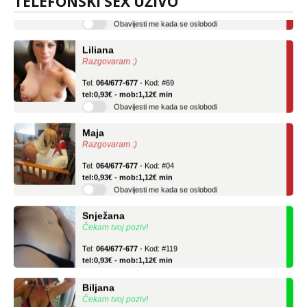
TELEFONSKI SEX UŽIVO
Obavijesti me kada se oslobodi
Liliana
Razgovaram :)
Tel:
064/677-677
- Kod: #69
tel:0,93€ - mob:1,12€ min
Obavijesti me kada se oslobodi
Maja
Razgovaram :)
Tel:
064/677-677
- Kod: #04
tel:0,93€ - mob:1,12€ min
Obavijesti me kada se oslobodi
Snježana
Čekam tvoj poziv!
Tel:
064/677-677
- Kod: #119
tel:0,93€ - mob:1,12€ min
Biljana
Čekam tvoj poziv!