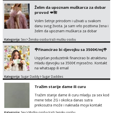
Želim da upoznam muškarca za dobar
Lucija
provod 💋🌺
Razgovaram :)
Volim šetnje prirodom i uživati u svakom
Tel:
064/677-677
- Kod: #136
tel:0,93€ - mob:1,12€ min
danu svog života. Ja sam vrlo pozitivna žena i
Obavijesti me kada se oslobodi
želim da upoznam muškarca za dobar
provod, naravno može i nešto više.💋🌺 Klikni
Liliana
Kategorija:
Sex
Ženska osoba traži mušku osobu
na link ispod i nadji me tamo, cekam te!
Razgovaram :)
🌹Financirao bi djevojku sa 3500€/mj🌹
Tel:
064/677-677
- Kod: #69
tel:0,93€ - mob:1,12€ min
Uspješan poduzetnik financirao bi atraktivnu
Obavijesti me kada se oslobodi
mladu djevojku sa 3500€ mjesečno. Kontakt
na whatsapp ili email
Maja
Razgovaram :)
Kategorija:
Sugar Daddy
Sugar Daddies
Tel:
064/677-677
- Kod: #04
tel:0,93€ - mob:1,12€ min
Tražim starije dame ili curu
Obavijesti me kada se oslobodi
Tražim starije dame ili curu mladju za sex kod
Snježana
mene tebe ZG i okolica danas sutra
Čekam tvoj poziv!
prekosutra može i naknada moja kontakt
WhatsApp SMS poziv prednosti imaju starije
Tel:
064/677-677
- Kod: #119
Kategorija:
Sex
Muška osoba traži žensku osobu