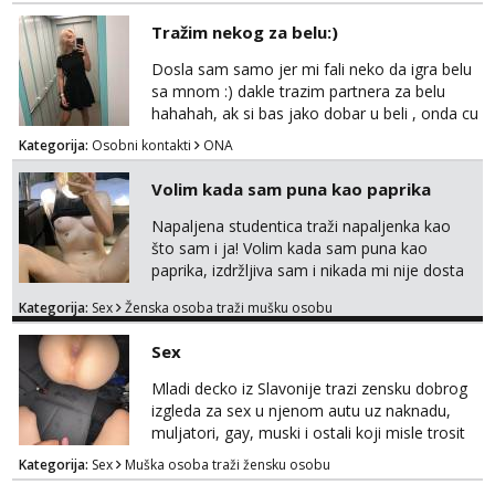
javi se na mail.
Tražim nekog za belu:)
Dosla sam samo jer mi fali neko da igra belu
sa mnom :) dakle trazim partnera za belu
hahahah, ak si bas jako dobar u beli , onda cu
razmislit za dalje Klikni na link ispod i nadji me
Kategorija:
Osobni kontakti
ONA
tamo, cekam te!
Volim kada sam puna kao paprika
Napaljena studentica traži napaljenka kao
što sam i ja! Volim kada sam puna kao
paprika, izdržljiva sam i nikada mi nije dosta
seksa. Volim grubi seks i više puta dnevno
Kategorija:
Sex
Ženska osoba traži mušku osobu
bilo kad i bilo gdje zato se javi što prije da
me isprobaš Klikni na link ispod i nadji me
Sex
tamo, cekam te!
Mladi decko iz Slavonije trazi zensku dobrog
izgleda za sex u njenom autu uz naknadu,
muljatori, gay, muski i ostali koji misle trosit
vrijeme na pisanje mogu zaobic oglas, ako si
Kategorija:
Sex
Muška osoba traži žensku osobu
slavonije i zainteresirana da te punim negdje