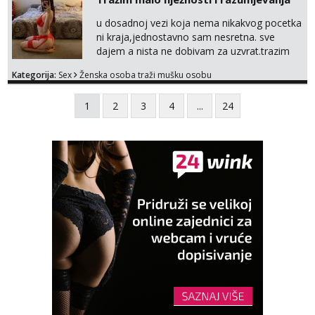
u dosadnoj vezi koja nema nikakvog pocetka
ni kraja,jednostavno sam nesretna. sve
dajem a nista ne dobivam za uzvrat.trazim
muskarca koji ce zadovoljiti moje potrebe,ne
Kategorija:
Sex
Ženska osoba traži mušku osobu
trazim puno samo malo njeznosti i
razumjevanja. volim njezan seks i njezne
1
2
3
4
...
24
poljupce po tijelu koji me jako
pale,obozavam kad muskarac preuzme
kontrolu . javi se :) Klikni na link ispod i nadji
me tamo, cekam te!