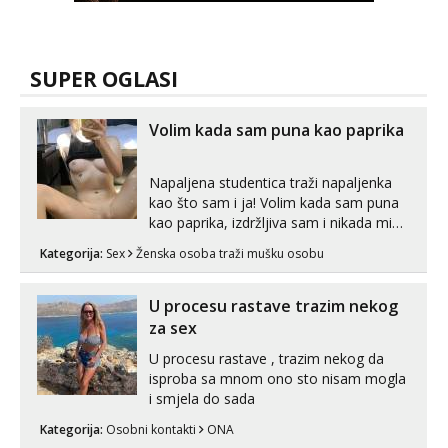
SUPER OGLASI
Volim kada sam puna kao paprika
Napaljena studentica traži napaljenka
kao što sam i ja! Volim kada sam puna
kao paprika, izdržljiva sam i nikada mi
nije dosta seksa. Volim grubi seks i više
Kategorija:
Sex
Ženska osoba traži mušku osobu
puta dnevno bilo kad i bilo gdje zato se
javi što prije da me isprobaš Klikni na
link ispod i nadji me tamo, cekam te!
U procesu rastave trazim nekog
za sex
U procesu rastave , trazim nekog da
isproba sa mnom ono sto nisam mogla
i smjela do sada
Kategorija:
Osobni kontakti
ONA