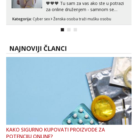
🧡🧡🧡 Tu sam za vas ako ste u potrazi
za online druženjem - samnom se
možete zabaviti preko videopoziva, ili
Kategorija:
Cyber sex
Ženska osoba traži mušku osobu
ako vam nisam dovoljna radim i u paru i
trojci s kolegicama, svaka je drugačija
😉 Radim i vruća tipkanja uz slike i hot
line pozive. Za vas sam pripremila ...
NAJNOVIJI ČLANCI
KAKO SIGURNO KUPOVATI PROIZVODE ZA
POTENCIJU ONLINE?