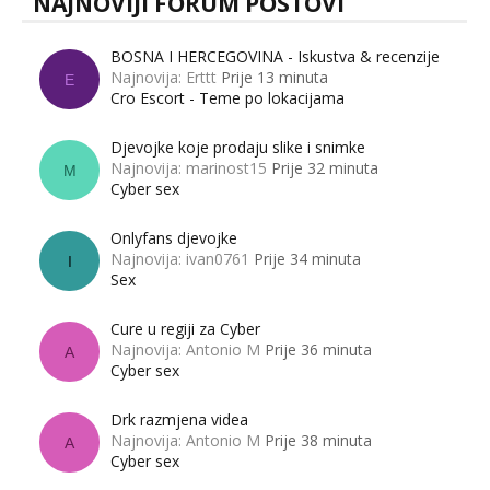
NAJNOVIJI FORUM POSTOVI
BOSNA I HERCEGOVINA - Iskustva & recenzije
Najnovija: Erttt
Prije 13 minuta
E
Cro Escort - Teme po lokacijama
Djevojke koje prodaju slike i snimke
Najnovija: marinost15
Prije 32 minuta
M
Cyber sex
Onlyfans djevojke
Najnovija: ivan0761
Prije 34 minuta
I
Sex
Cure u regiji za Cyber
Najnovija: Antonio M
Prije 36 minuta
A
Cyber sex
Drk razmjena videa
Najnovija: Antonio M
Prije 38 minuta
A
Cyber sex