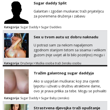
u mraku u tvom autu javi se na whatsapp
Sugar daddy Split
porukom 098 199 1895.
Galantan i zgodan muskarac traži prijateljicu
za povremena druženja i zabavu
Kategorija:
Sugar Daddy
Sugar Daddies
Sex u tvom autu uz dobru naknadu
U potrazi sam za nekom napaljenom
zgodnom starijom tetom sa sisama i velikom
guzom (nije uvijet ali bi bilo pozeljno) mogu i
mladje djevojke kojima nije bitan izgled vec
Kategorija:
Druženje
Muška osoba traži žensku osobu
dobra zabava uz naknadu, trazim neku koja
bi dosla po mene da se odemo seksat
Tražim galantnog sugar daddyja
negdje u mrak, prije seksa dobijes odmah na
ruke, molim samo ozbiljne da se javljaju one
Ako si uspješan muškarac koji zna cijeniti
koje se pale na seks po mracnim parkinzima,
ljepotu i uživati u društvu atraktivne dame,
sumarcima itd be...
ovo je prava prilika za tebe. Mogu se pohvaliti
prekrasnim licem, dugom, njegovanom
Kategorija:
Sugar Daddy
Sugar Baby (zensko)
kosom i fit figurom. Moje grudi su broj 4,a
guza je, bez lažne skromnosti, prava top
Strastvena djevojka traži opuštanje