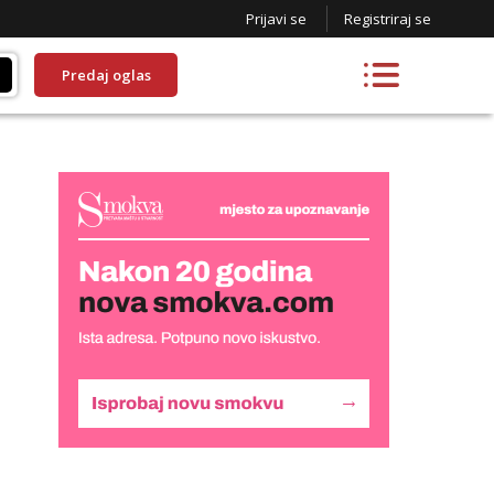
Prijavi se
Registriraj se
Predaj oglas
Liliana
Razgovaram :)