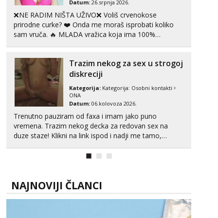
Datum:
26.srpnja 2026.
Tel:
064/677-677
- Kod: #69
❌NE RADIM NIŠTA UŽIVO❌ Voliš crvenokose
tel:0,93€ - mob:1,12€ min
prirodne curke? ❤️ Onda me moraš isprobati koliko
Obavijesti me kada se oslobodi
sam vruča.‎ ️‍🔥 MLADA vražica koja ima 100%
prorodne grudi, 💦 Misli su mi uvijek prljave i u svemu
Maja
Razgovaram :)
vidim samo užitak. 💦 U mojoj raznolikoj ponudi
Trazim nekog za sex u strogoj
možeš pranaći nešto po svojoj mjeri. Sexi videa s
Tel:
064/677-677
- Kod: #04
kolegica...
diskreciji
tel:0,93€ - mob:1,12€ min
Obavijesti me kada se oslobodi
Kategorija:
Kategorija:
Osobni kontakti
ONA
Kristina
Datum:
06.kolovoza 2026.
Razgovaram :)
Trenutno pauziram od faxa i imam jako puno
vremena. Trazim nekog decka za redovan sex na
Učiteljica iz predgrađa traži...
duze staze! Klikni na link ispod i nadji me tamo,
Tel:
064/677-677
- Kod: #160
cekam te!
tel:0,93€ - mob:1,12€ min
Obavijesti me kada se oslobodi
Snježana
NAJNOVIJI ČLANCI
Čekam tvoj poziv!
Tel:
064/677-677
- Kod: #119
tel:0,93€ - mob:1,12€ min