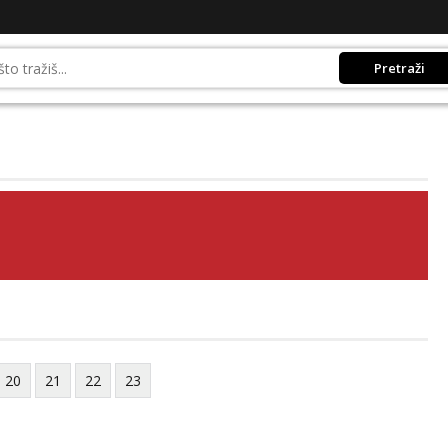
Pretraži
20
21
22
23