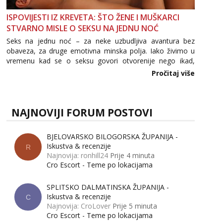
ISPOVIJESTI IZ KREVETA: ŠTO ŽENE I MUŠKARCI
STVARNO MISLE O SEKSU NA JEDNU NOĆ
Seks na jednu noć – za neke uzbudljiva avantura bez
obaveza, za druge emotivna minska polja. Iako živimo u
vremenu kad se o seksu govori otvorenije nego ikad,
tema „jedne noći strasti“ i dalje izaziva burne rasprave. Što
Pročitaj više
zapravo misle žene, a što muškarci? Jesu...
NAJNOVIJI FORUM POSTOVI
BJELOVARSKO BILOGORSKA ŽUPANIJA -
Iskustva & recenzije
R
Najnovija: ronhill24
Prije 4 minuta
Cro Escort - Teme po lokacijama
SPLITSKO DALMATINSKA ŽUPANIJA -
Iskustva & recenzije
C
Najnovija: CroLover
Prije 5 minuta
Cro Escort - Teme po lokacijama