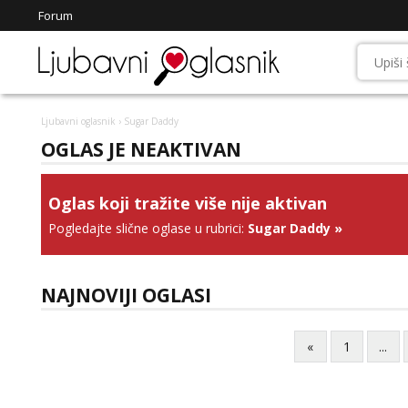
Forum
Ljubavni oglasnik
› Sugar Daddy
OGLAS JE NEAKTIVAN
Oglas koji tražite više nije aktivan
Pogledajte slične oglase u rubrici:
Sugar Daddy
»
NAJNOVIJI OGLASI
«
1
...