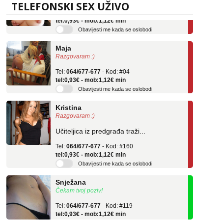
Tel:
064/677-677
- Kod: #69
TELEFONSKI SEX UŽIVO
tel:0,93€ - mob:1,12€ min
Obavijesti me kada se oslobodi
Maja
Razgovaram :)
Tel:
064/677-677
- Kod: #04
tel:0,93€ - mob:1,12€ min
Obavijesti me kada se oslobodi
Kristina
Razgovaram :)
Učiteljica iz predgrađa traži...
Tel:
064/677-677
- Kod: #160
tel:0,93€ - mob:1,12€ min
Obavijesti me kada se oslobodi
Snježana
Čekam tvoj poziv!
Tel:
064/677-677
- Kod: #119
tel:0,93€ - mob:1,12€ min