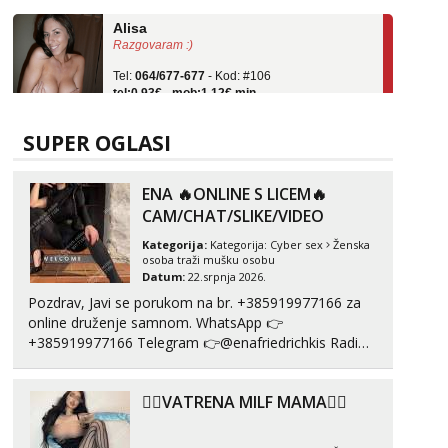
Alisa
Razgovaram :)
Tel:
064/677-677
- Kod: #106
tel:0,93€ - mob:1,12€ min
Obavijesti me kada se oslobodi
Vanesa
SUPER OGLASI
Čekam tvoj poziv!
Tel:
064/677-677
- Kod: #74
ENA 🔥ONLINE S LICEM🔥
tel:0,93€ - mob:1,12€ min
CAM/CHAT/SLIKE/VIDEO
Lili
Kategorija:
Kategorija:
Cyber sex
Ženska
Čekam tvoj poziv!
osoba traži mušku osobu
Datum:
22.srpnja 2026.
Tel:
064/677-677
- Kod: #128
tel:0,93€ - mob:1,12€ min
Pozdrav, Javi se porukom na br. +385919977166 za
online druženje samnom. WhatsApp 👉
Ivančica
+385919977166 Telegram 👉@enafriedrichkis Radim
Čekam tvoj poziv!
videopozive s licem, solo i s partnerom, kolegicama
(Tina&Natali), razne kombinacije halteri, haljine,
Tel:
064/677-677
- Kod: #108
❤️‍🔥VATRENA MILF MAMA❤️‍🔥
štikle, samostojeće itd. Nudim svakakva videa seksa,
tel:0,93€ - mob:1,12€ min
puš...
Anita