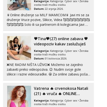
Kategorija:
Kategorija:
Cyber sex
Ženska
Čekam tvoj poziv!
osoba traži mušku osobu
Datum:
22.srpnja 2026.
Tel:
064/677-677
- Kod: #87
🎇Online druženje sa MILF MAMICOM🎇 Javi mi se za
tel:0,93€ - mob:1,12€ min
druženje Vruce pozive, Slikice, Videa 🥰🥰🥰🥰🥰🥰🥰🥰
🥰🥰🥰🥰🥰 Solo ili sa partnerom ili kolegicama Javi mi
Zara
Čekam tvoj poziv!
se porukom WhatsApp ili Telegram WhatsApp 👉
+385919977166 Telegram 👉@enafriedrichkis 🤬NE
Tel:
064/677-677
- Kod: #123
💗Tina💗(27) online zabava 💗
RADIM SASTANKE I DRUZENJA UZIVO🤬...
tel:0,93€ - mob:1,12€ min
videopoziv kakav zaslužuješ
Anđela
Kategorija:
Kategorija:
Cyber sex
Ženska
Čekam tvoj poziv!
osoba traži mušku osobu
Datum:
01.kolovoza 2026.
Tel:
064/677-677
- Kod: #142
❌NE RADIM NIŠTA UŽIVO❌ Možemo se zajedno
tel:0,93€ - mob:1,12€ min
zabaviti preko videopoziva. 😉 Nudim svoje gole
slikice i razne videouradke. 🤩 Za online zabavu pošalji
Mira
poruku na Whatsapp, Telegram ili Viber. 😎 +385 91
Čekam tvoj poziv!
912 3322 Za provjeru moje autentičnosti možeš me
Tel:
064/677-677
- Kod: #72
Vatrena ‎️‍🔥 crvenokosa Natali
vidjeti na videopozivu. 😉 S vama sam vec 5 ...
tel:0,93€ - mob:1,12€ min
(21) ‎️‍🔥 vruča‎ ️‍🔥 ONLINE
ZABAVA
Liliana
Kategorija:
Kategorija:
Cyber sex
Ženska
Razgovaram :)
osoba traži mušku osobu