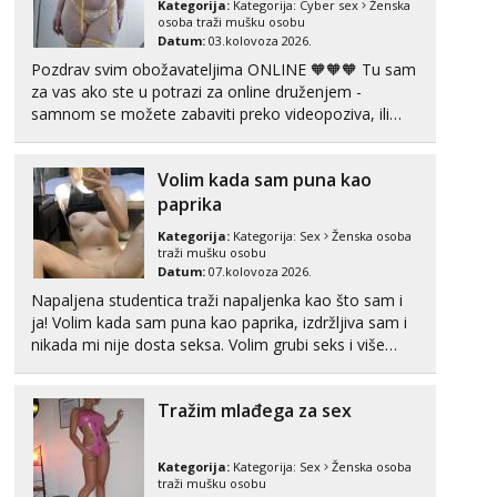
Kategorija:
Kategorija:
Cyber sex
Ženska
Tel:
064/677-677
- Kod: #142
osoba traži mušku osobu
tel:0,93€ - mob:1,12€ min
Datum:
03.kolovoza 2026.
Pozdrav svim obožavateljima ONLINE 🧡🧡🧡 Tu sam
Lucija
za vas ako ste u potrazi za online druženjem -
Razgovaram :)
samnom se možete zabaviti preko videopoziva, ili
ako vam nisam dovoljna radim i u paru i trojci s
Tel:
064/677-677
- Kod: #136
kolegicama, svaka je drugačija 😉 Radim i vruća
tel:0,93€ - mob:1,12€ min
Volim kada sam puna kao
Obavijesti me kada se oslobodi
tipkanja uz slike i hot line pozive. Za vas sam
pripremila ...
paprika
Liliana
Kategorija:
Kategorija:
Sex
Ženska osoba
Razgovaram :)
traži mušku osobu
Datum:
07.kolovoza 2026.
Tel:
064/677-677
- Kod: #69
tel:0,93€ - mob:1,12€ min
Napaljena studentica traži napaljenka kao što sam i
Obavijesti me kada se oslobodi
ja! Volim kada sam puna kao paprika, izdržljiva sam i
nikada mi nije dosta seksa. Volim grubi seks i više
Maja
puta dnevno bilo kad i bilo gdje zato se javi što prije
Razgovaram :)
da me isprobaš Klikni na link ispod i nadji me tamo,
Tel:
064/677-677
- Kod: #04
Tražim mlađega za sex
cekam te!
tel:0,93€ - mob:1,12€ min
Obavijesti me kada se oslobodi
Kategorija:
Kategorija:
Sex
Ženska osoba
traži mušku osobu
Snježana