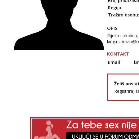
Broj prikaziva
Regija:
Tražim osobu
OPIS
Rijeka i okolica
king.richman@o
KONTAKT
Email
ki
Želiš posla
Registriraj s