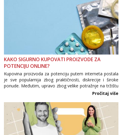
Tel:
064/677-677
- Kod: #123
tel:0,93€ - mob:1,12€ min
Anđela
Čekam tvoj poziv!
Tel:
064/677-677
- Kod: #142
tel:0,93€ - mob:1,12€ min
KAKO SIGURNO KUPOVATI PROIZVODE ZA
POTENCIJU ONLINE?
Kupovina proizvoda za potenciju putem interneta postala
je sve popularnija zbog praktičnosti, diskrecije i široke
ponude. Međutim, upravo zbog velike potražnje na tržištu
se pojavljuju i brojni krivotvoreni proizvodi, nepouzdane
Pročitaj više
internetske trgovine te proizvodi nepoznatog podrijetla. ...