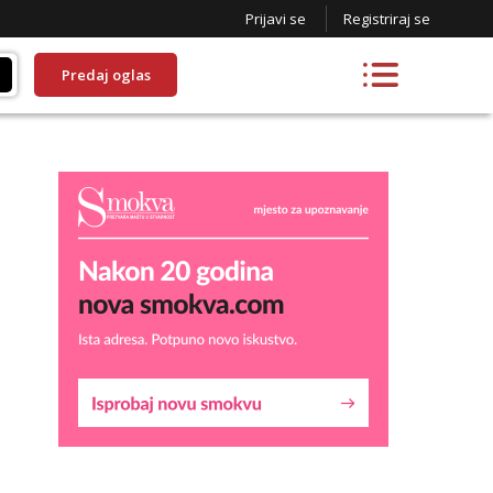
Prijavi se
Registriraj se
Predaj oglas
Lucija
Razgovaram :)