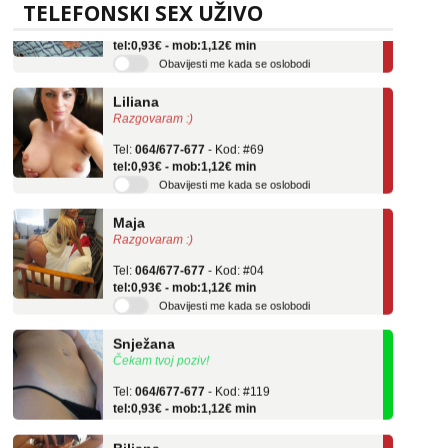
TELEFONSKI SEX UŽIVO
Tel:
064/677-677
- Kod: #136
tel:0,93€ - mob:1,12€ min
Obavijesti me kada se oslobodi
Liliana
Razgovaram :)
Tel:
064/677-677
- Kod: #69
tel:0,93€ - mob:1,12€ min
Obavijesti me kada se oslobodi
Maja
Razgovaram :)
Tel:
064/677-677
- Kod: #04
tel:0,93€ - mob:1,12€ min
Obavijesti me kada se oslobodi
Snježana
Čekam tvoj poziv!
Tel:
064/677-677
- Kod: #119
tel:0,93€ - mob:1,12€ min
Biljana
Razgovaram :)