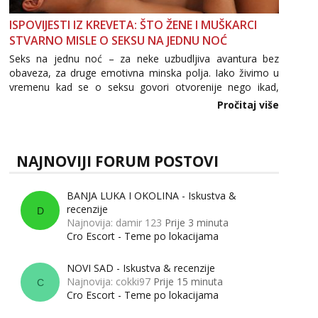
ISPOVIJESTI IZ KREVETA: ŠTO ŽENE I MUŠKARCI
STVARNO MISLE O SEKSU NA JEDNU NOĆ
Seks na jednu noć – za neke uzbudljiva avantura bez
obaveza, za druge emotivna minska polja. Iako živimo u
vremenu kad se o seksu govori otvorenije nego ikad,
tema „jedne noći strasti“ i dalje izaziva burne rasprave. Što
Pročitaj više
zapravo misle žene, a što muškarci? Jesu...
NAJNOVIJI FORUM POSTOVI
BANJA LUKA I OKOLINA - Iskustva &
recenzije
D
Najnovija: damir 123
Prije 3 minuta
Cro Escort - Teme po lokacijama
NOVI SAD - Iskustva & recenzije
Najnovija: cokki97
Prije 15 minuta
C
Cro Escort - Teme po lokacijama