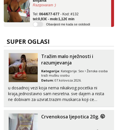
Tel:
064/677-677
- Kod: #132
tel:0,93€ - mob:1,12€ min
Obavijesti me kada se oslobodi
Vanesa
Čekam tvoj poziv!
SUPER OGLASI
Tel:
064/677-677
- Kod: #74
tel:0,93€ - mob:1,12€ min
Tražim malo nježnosti i
Žana
razumjevanja
Čekam tvoj poziv!
Kategorija:
Kategorija:
Sex
Ženska osoba
Tel:
064/677-677
- Kod: #135
traži mušku osobu
tel:0,93€ - mob:1,12€ min
Datum:
07.kolovoza 2026.
u dosadnoj vezi koja nema nikakvog pocetka ni
Zara
kraja,jednostavno sam nesretna. sve dajem a nista
Čekam tvoj poziv!
ne dobivam za uzvrat.trazim muskarca koji ce
zadovoljiti moje potrebe,ne trazim puno samo malo
Tel:
064/677-677
- Kod: #123
tel:0,93€ - mob:1,12€ min
njeznosti i razumjevanja. volim njezan seks i njezne
Crvenokosa ljepotica 20g. 🤭
poljupce po tijelu koji me jako pale,obozavam kad
Anđela
muskar...
Čekam tvoj poziv!