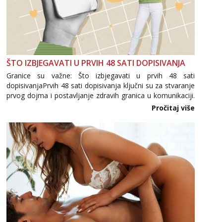
ŠTO IZBJEGAVATI U PRVIH 48 SATI DOPISIVANJA
Granice su važne: Što izbjegavati u prvih 48 sati
dopisivanjaPrvih 48 sati dopisivanja ključni su za stvaranje
prvog dojma i postavljanje zdravih granica u komunikaciji.
Važno je izbjeći prebrzo otkrivanje osobnih ili intimnih
Pročitaj više
informacija, jer nepoznata osoba još nije zaslužila to
povjerenje. Takođe...