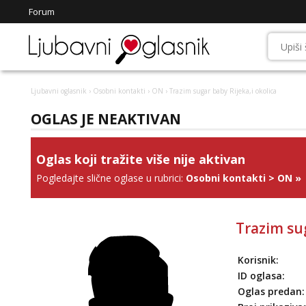
Forum
Ljubavni oglasnik
›
Osobni kontakti
›
ON
› Trazim sugar baby Rijeka,i okolica
OGLAS JE NEAKTIVAN
Oglas koji tražite više nije aktivan
Pogledajte slične oglase u rubrici:
Osobni kontakti
>
ON
»
Trazim sug
Korisnik:
ID oglasa:
Oglas predan: