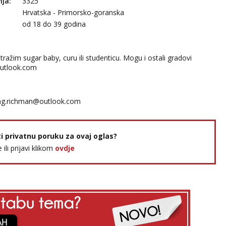
nja:
3325
Hrvatska - Primorsko-goranska
:
od 18 do 39 godina
, tražim sugar baby, curu ili studenticu. Mogu i ostali gradovi
utlook.com
ng.richman@outlook.com
ti privatnu poruku za ovaj oglas?
e ili prijavi klikom
ovdje