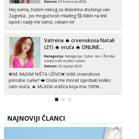
Datum:
07.kolovoza 2026.
Čekam tvoj poziv!
Hej svima, tražim nekog za diskretna druženja van
Tel:
064/677-677
- Kod: #119
Zagreba , po mogućnosti mlađeg 🥰 Klikni na link
tel:0,93€ - mob:1,12€ min
ispod i nadji me tamo, cekam te!
Biljana
Razgovaram :)
Vatrena ‎️‍🔥 crvenokosa Natali
Tel:
064/677-677
- Kod: #132
(21) ‎️‍🔥 vruča‎ ️‍🔥 ONLINE
tel:0,93€ - mob:1,12€ min
ZABAVA
Obavijesti me kada se oslobodi
Kategorija:
Kategorija:
Cyber sex
Ženska
osoba traži mušku osobu
Datum:
26.srpnja 2026.
Vanesa
Čekam tvoj poziv!
❌NE RADIM NIŠTA UŽIVO❌ Voliš crvenokose
prirodne curke? ❤️ Onda me moraš isprobati koliko
Tel:
064/677-677
- Kod: #74
sam vruča.‎ ️‍🔥 MLADA vražica koja ima 100%
tel:0,93€ - mob:1,12€ min
prorodne grudi, 💦 Misli su mi uvijek prljave i u svemu
vidim samo užitak. 💦 U mojoj raznolikoj ponudi
Žana
možeš pranaći nešto po svojoj mjeri. Sexi videa s
Čekam tvoj poziv!
kolegica...
Tel:
064/677-677
- Kod: #135
NAJNOVIJI ČLANCI
tel:0,93€ - mob:1,12€ min
Zara
Čekam tvoj poziv!