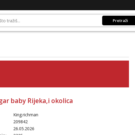
Pretraži
ar baby Rijeka,i okolica
King.richman
209842
26.05.2026