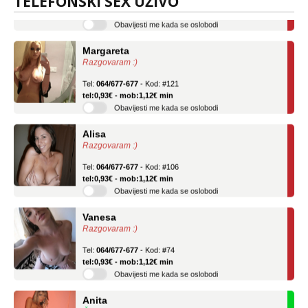
TELEFONSKI SEX UŽIVO
tel:0,93€ - mob:1,12€ min
Obavijesti me kada se oslobodi
Margareta
Razgovaram :)
Tel:
064/677-677
- Kod: #121
tel:0,93€ - mob:1,12€ min
Obavijesti me kada se oslobodi
Alisa
Razgovaram :)
Tel:
064/677-677
- Kod: #106
tel:0,93€ - mob:1,12€ min
Obavijesti me kada se oslobodi
Vanesa
Razgovaram :)
Tel:
064/677-677
- Kod: #74
tel:0,93€ - mob:1,12€ min
Obavijesti me kada se oslobodi
Anita
Čekam tvoj poziv!