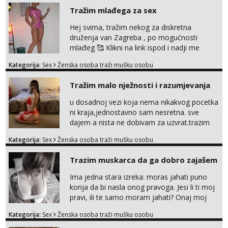
javi se na moj email:
Tražim mlađega za sex
markodalic37@gmail.com
Hej svima, tražim nekog za diskretna
druženja van Zagreba , po mogućnosti
mlađeg 🥰 Klikni na link ispod i nadji me
tamo, cekam te!
Kategorija:
Sex
Ženska osoba traži mušku osobu
Tražim malo nježnosti i razumjevanja
u dosadnoj vezi koja nema nikakvog pocetka
ni kraja,jednostavno sam nesretna. sve
dajem a nista ne dobivam za uzvrat.trazim
muskarca koji ce zadovoljiti moje potrebe,ne
Kategorija:
Sex
Ženska osoba traži mušku osobu
trazim puno samo malo njeznosti i
razumjevanja. volim njezan seks i njezne
Trazim muskarca da ga dobro zajašem
poljupce po tijelu koji me jako
pale,obozavam kad muskarac preuzme
Ima jedna stara izreka: moras jahati puno
kontrolu . javi se :) Klikni na link ispod i nadji
konja da bi nasla onog pravoga. Jesi li ti moj
me tamo, cekam te!
pravi, ili te samo moram jahati? Onaj moj
bivsi je bio samo konj hahahahah Klikni niže
Kategorija:
Sex
Ženska osoba traži mušku osobu
na sexdater link i javi mi se tamo....