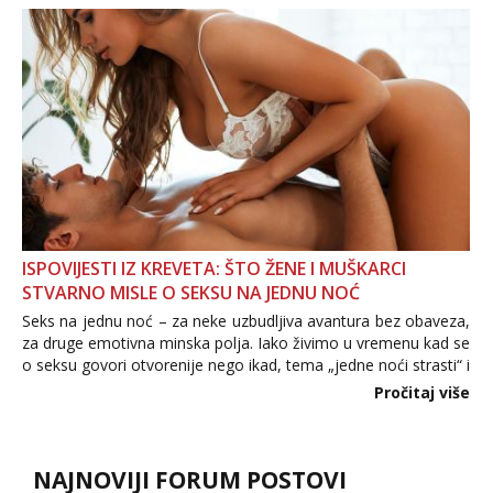
povjerenje. Takođe...
ISPOVIJESTI IZ KREVETA: ŠTO ŽENE I MUŠKARCI
STVARNO MISLE O SEKSU NA JEDNU NOĆ
Seks na jednu noć – za neke uzbudljiva avantura bez obaveza,
za druge emotivna minska polja. Iako živimo u vremenu kad se
o seksu govori otvorenije nego ikad, tema „jedne noći strasti“ i
dalje izaziva burne rasprave. Što zapravo misle žene, a što
Pročitaj više
muškarci? Jesu...
NAJNOVIJI FORUM POSTOVI