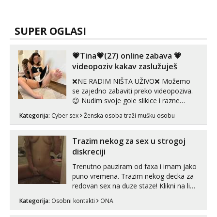
SUPER OGLASI
💗Tina💗(27) online zabava 💗
videopoziv kakav zaslužuješ
❌NE RADIM NIŠTA UŽIVO❌ Možemo
se zajedno zabaviti preko videopoziva.
😉 Nudim svoje gole slikice i razne
videouradke. 🤩 Za online zabavu pošalji
Kategorija:
Cyber sex
Ženska osoba traži mušku osobu
poruku na Whatsapp, Telegram ili Viber.
😎 +385 91 912 3322 Za provjeru moje
autentičnosti možeš me vidjeti na
Trazim nekog za sex u strogoj
videopozivu. 😉 S vama sam vec 5 ...
diskreciji
Trenutno pauziram od faxa i imam jako
puno vremena. Trazim nekog decka za
redovan sex na duze staze! Klikni na link
ispod i nadji me tamo, cekam te!
Kategorija:
Osobni kontakti
ONA