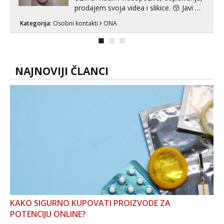
prodajem svoja videa i slikice. 😚 Javi mi
se porukom na Whatsupp, Viber ili
Kategorija:
Osobni kontakti
ONA
Telegram. +385 91 723 0045
NAJNOVIJI ČLANCI
KAKO SIGURNO KUPOVATI PROIZVODE ZA
POTENCIJU ONLINE?