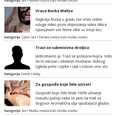
Kategorija:
Sex
Muška osoba traži žensku osobu
poslusna. Idealno 25 godina max okvirno 40.
Nikakve umisljene femy ko fol ljepotice me ne
Vruca Bucka Melisa
interesiraju. Stop pederima i slicnima. Stop
bonovima i slicne gluposti. Javi se sa slikom i
Najbolja Bucka u gradu Sve vrste online
ukratko o sebi na: naal_naal@yahoo...
usluga video poziv dopisivanja videa slikice
ispunjavam sve fetise slike su moje bez
neugodnih iznenađenja javiti se na wap:
Kategorija:
Cyber sex
Ženska osoba traži mušku osobu
+385998702942
Trazi se submisivna droljica
Jednostavno je. Trazi se poslusna kujica. Volis
da te iskusan i obdaren muskarac dobrog
izgleda primi i izjebe i radi s tobom ono sto
on zeli raditi. Cura si van okvira,kinky i
Kategorija:
Fetish
Kinky
poslusna. Idealno 25 godina max okvirno 40.
Nikakve umisljene femy ko fol ljepotice me ne
Za gospođe koje žele uzivati
interesiraju. Stop pederima i slicnima. Stop
bonovima i slicne gluposti. Javi se sa slikom i
Gospođe koje žele imati 100% uživanje
ukratko o sebi na: naal_naal@yaho...
masažu pažnju neka se jave na mail za
dogovor Aromatična ulja opuštajuća glazba
Budi moja Kraljica i ispuni si želje za dobro
Kategorija:
Sex
Muška osoba traži žensku osobu
opuštanje Vaš prostor