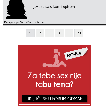
Javit se sa slikom i opisom!
Kategorija:
Sex
Par traži par
1
2
3
4
...
23