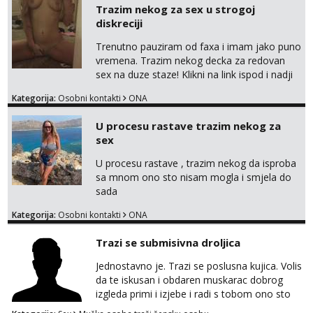
Trazim nekog za sex u strogoj
diskreciji
Trenutno pauziram od faxa i imam jako puno
vremena. Trazim nekog decka za redovan
sex na duze staze! Klikni na link ispod i nadji
me tamo, cekam te!
Kategorija:
Osobni kontakti
ONA
U procesu rastave trazim nekog za
sex
U procesu rastave , trazim nekog da isproba
sa mnom ono sto nisam mogla i smjela do
sada
Kategorija:
Osobni kontakti
ONA
Trazi se submisivna droljica
Jednostavno je. Trazi se poslusna kujica. Volis
da te iskusan i obdaren muskarac dobrog
izgleda primi i izjebe i radi s tobom ono sto
on zeli raditi. Cura si van okvira,kinky i