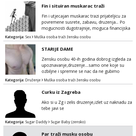
Fin i situiran muskarac traži
Fin i utjecajan muskarac trazi prijateljicu za
povremene susrete, zabavu, druzenja... Po
mogucnosti dugotrajnije, moguca financijska
potpora!
Kategorija:
Sex
Muška osoba traži žensku osobu
STARIJE DAME
Zensku osobu 40-ih godina dobrog izgleda za
upoznavanje,druzenje....samo one koje su
ozbiljne i spremne se nac da ne gubimo
vrijeme!
Kategorija:
Druženje
Muška osoba traži žensku osobu
Curku iz Zagreba
Ako si u Zg i zelis druzenje,izlet uz naknadu za
tebe javi se
Kategorija:
Sugar Daddy
Sugar Baby (zensko)
Par traži musku osobu