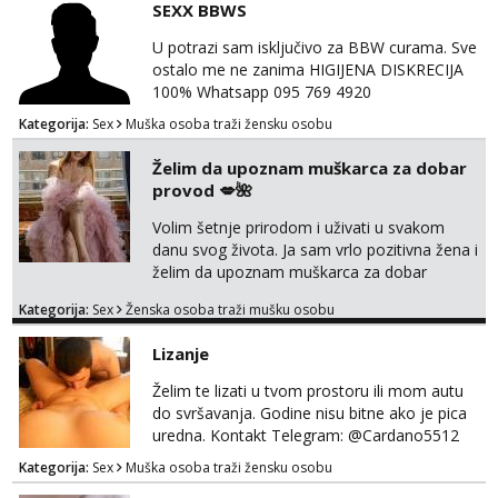
SEXX BBWS
Tel:
064/677-677
- Kod: #121
tel:0,93€ - mob:1,12€ min
U potrazi sam isključivo za BBW curama. Sve
Obavijesti me kada se oslobodi
ostalo me ne zanima HIGIJENA DISKRECIJA
100% Whatsapp 095 769 4920
Alisa
Razgovaram :)
Kategorija:
Sex
Muška osoba traži žensku osobu
Tel:
064/677-677
- Kod: #106
Želim da upoznam muškarca za dobar
tel:0,93€ - mob:1,12€ min
Obavijesti me kada se oslobodi
provod 💋🌺
Volim šetnje prirodom i uživati u svakom
Vanesa
Razgovaram :)
danu svog života. Ja sam vrlo pozitivna žena i
želim da upoznam muškarca za dobar
Tel:
064/677-677
- Kod: #74
provod, naravno može i nešto više.💋🌺 Klikni
tel:0,93€ - mob:1,12€ min
Kategorija:
Sex
Ženska osoba traži mušku osobu
na link ispod i nadji me tamo, cekam te!
Obavijesti me kada se oslobodi
Lizanje
Anita
Čekam tvoj poziv!
Želim te lizati u tvom prostoru ili mom autu
do svršavanja. Godine nisu bitne ako je pica
Tel:
064/677-677
- Kod: #87
uredna. Kontakt Telegram: @Cardano5512
tel:0,93€ - mob:1,12€ min
Email: myjohny15@protonmail.com
Kategorija:
Sex
Muška osoba traži žensku osobu
Zara
Čekam tvoj poziv!