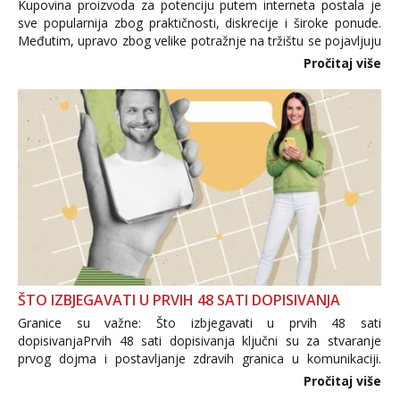
Kupovina proizvoda za potenciju putem interneta postala je
sve popularnija zbog praktičnosti, diskrecije i široke ponude.
Međutim, upravo zbog velike potražnje na tržištu se pojavljuju
i brojni krivotvoreni proizvodi, nepouzdane internetske
Pročitaj više
trgovine te proizvodi nepoznatog podrijetla. ...
ŠTO IZBJEGAVATI U PRVIH 48 SATI DOPISIVANJA
Granice su važne: Što izbjegavati u prvih 48 sati
dopisivanjaPrvih 48 sati dopisivanja ključni su za stvaranje
prvog dojma i postavljanje zdravih granica u komunikaciji.
Važno je izbjeći prebrzo otkrivanje osobnih ili intimnih
Pročitaj više
informacija, jer nepoznata osoba još nije zaslužila to