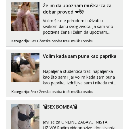
Želim da upoznam muškarca za
dobar provod 💋🌺
Volim šetnje prirodom i uživati u
svakom danu svog života. Ja sam vrlo
pozitivna žena i želim da upoznam
muškarca za dobar provod, naravno
Kategorija:
Sex
Ženska osoba traži mušku osobu
može i nešto više.💋🌺 Klikni na link
ispod i nadji me tamo, cekam te!
Volim kada sam puna kao paprika
Napaljena studentica traži napaljenka
kao što sam i ja! Volim kada sam puna
kao paprika, izdržljiva sam i nikada mi
nije dosta seksa. Volim grubi seks i više
Kategorija:
Sex
Ženska osoba traži mušku osobu
puta dnevno bilo kad i bilo gdje zato se
javi što prije da me isprobaš Klikni na
link ispod i nadji me tamo, cekam te!
💣SEX BOMBA💣
Javi se za ONLINE ZABAVU. NISTA
UZIVO! Radim videopozive, dopisivanja,