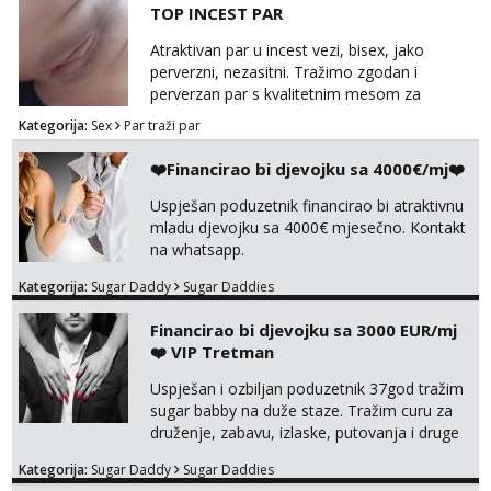
TOP INCEST PAR
Tel:
064/677-677
- Kod: #123
Atraktivan par u incest vezi, bisex, jako
tel:0,93€ - mob:1,12€ min
perverzni, nezasitni. Tražimo zgodan i
perverzan par s kvalitetnim mesom za
Anđela
uživanje u svim vrstama seksa. Diskrecija
Čekam tvoj poziv!
Kategorija:
Sex
Par traži par
obavezna. Samo ozbiljne ponude preko
Tel:
064/677-677
- Kod: #142
Whats appa na broj 091 591 3523.
❤️Financirao bi djevojku sa 4000€/mj❤️
tel:0,93€ - mob:1,12€ min
Uspješan poduzetnik financirao bi atraktivnu
mladu djevojku sa 4000€ mjesečno. Kontakt
na whatsapp.
Kategorija:
Sugar Daddy
Sugar Daddies
Financirao bi djevojku sa 3000 EUR/mj
❤️ VIP Tretman
Uspješan i ozbiljan poduzetnik 37god tražim
sugar babby na duže staze. Tražim curu za
druženje, zabavu, izlaske, putovanja i druge
lijepe stvari na obostranu korist. Ako si
Kategorija:
Sugar Daddy
Sugar Daddies
otvorena, komunikativna, zgodna i atraktivna