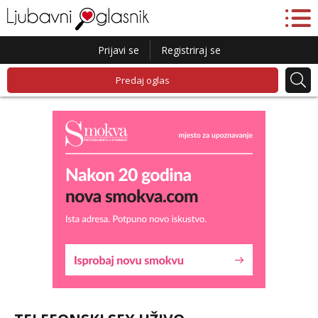
Prijavi se
Registriraj se
Predaj oglas
Liliana
Razgovaram :)
Tel:
064/677-677
- Kod: #69