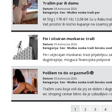
Tražim par ili damu
Datum
: 06.kolovoza 2026.
Kategorija:
Sex
Muška osoba traži par
M 55g ( 178-87-16) 12.08 bit ću u Rabu tr
Vaš prostor ili noćno kupanje na osamoj p
Fin i situiran muskarac traži
Datum
: 05.kolovoza 2026.
Kategorija:
Sex
Muška osoba traži žensku oso
Fin i utjecajan muskarac trazi prijateljic
dugotrajnije, moguca financijska potpora!
Poližem te do orgazma💦🤑
Datum
: 05.kolovoza 2026.
Kategorija:
Sex
Muška osoba traži žensku oso
Tražim curu koja voli da joj se dobro i du
wc shoping centar bitno da je uzbudljivo i d
diskretan,sliku šaljem na wapp telegram..
1
2
3
4