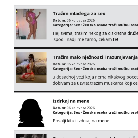
Tražim mlađega za sex
Datum
: 06.kolovoza 2026.
Kategorija:
Sex
Ženska osoba traži mušku oso
Hej svima, tražim nekog za diskretna druž
ispod i nadji me tamo, cekam te!
Tražim malo nježnosti i razumjevanja
Datum
: 06.kolovoza 2026.
Kategorija:
Sex
Ženska osoba traži mušku oso
u dosadnoj vezi koja nema nikakvog pocetk
dobivam za uzvrat.trazim muskarca koji c
njeznosti i razumjevanja. volim njezan sek
muskarac preuzme kontrolu . javi se :) Klik
Izdrkaj na mene
Datum
: 06.kolovoza 2026.
Kategorija:
Sex
Ženska osoba traži mušku oso
Posalji kitu i izdrkaj na mene