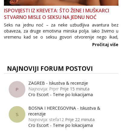
ISPOVIJESTI IZ KREVETA: ŠTO ŽENE I MUŠKARCI
STVARNO MISLE O SEKSU NA JEDNU NOĆ
Seks na jednu noć – za neke uzbudljiva avantura bez
obaveza, za druge emotivna minska polja. Iako živimo u
vremenu kad se o seksu govori otvorenije nego ikad,
tema „jedne noći strasti“ i dalje izaziva burne rasprave. Što
Pročitaj više
zapravo misle žene, a što muškarci? Jesu...
NAJNOVIJI FORUM POSTOVI
ZAGREB - Iskustva & recenzije
Najnovija: Prprr
Prije 15 minuta
P
Cro Escort - Teme po lokacijama
BOSNA I HERCEGOVINA - Iskustva &
recenzije
S
Najnovija: stefa12
Prije 22 minuta
Cro Escort - Teme po lokacijama