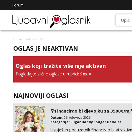
Forum
Ljubavni oglasnik
› Sex
OGLAS JE NEAKTIVAN
Oglas koji tražite više nije aktivan
Pogledajte slične oglase u rubrici:
Sex
»
NAJNOVIJI OGLASI
🌹Financirao bi djevojku sa 3500€/mj
Datum
: 06.kolovoza 2026.
Kategorija:
Sugar Daddy
Sugar Daddies
Uspješan poduzetnik financirao bi atrakt