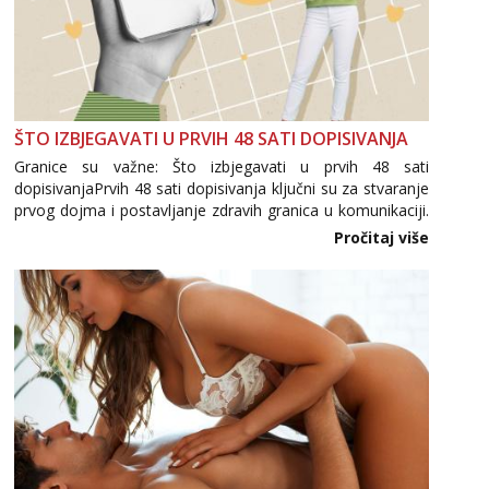
ŠTO IZBJEGAVATI U PRVIH 48 SATI DOPISIVANJA
Granice su važne: Što izbjegavati u prvih 48 sati
dopisivanjaPrvih 48 sati dopisivanja ključni su za stvaranje
prvog dojma i postavljanje zdravih granica u komunikaciji.
Važno je izbjeći prebrzo otkrivanje osobnih ili intimnih
Pročitaj više
informacija, jer nepoznata osoba još nije zaslužila to
povjerenje. Takođe...