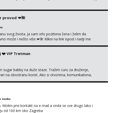
r provod 💋🌺
bu
nu svog života. Ja sam vrlo pozitivna žena i želim da
 može i nešto više.💋🌺 Klikni na link ispod i nadji me
j ❤️ VIP Tretman
im sugar babby na duže staze. Tražim curu za druženje,
tvari na obostranu korist. Ako si otvorena, komunikativna,
 markodalic37@gmail.com
u osobu
Molim prvi kontakt na e-mail a onda se sve drugo lako i
gu od 100 km oko Zagreba