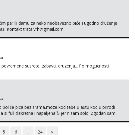
ažim par ili damu za neko neobavezno piće I ugodno druženje
laži Kontakt trata.vrh@gmail.com
bu
u za povremene susrete, zabavu, druzenja... Po mogucnosti
bu
go poliže pica bez srama,moze kod tebe u autu kod u prirodi
a si full diskretna i napaljena💦 jer nisam solo. Zgodan sam i
178 78kg.,javi se za brz dogovor Kontakt 0958759047
5
6
...
24
»