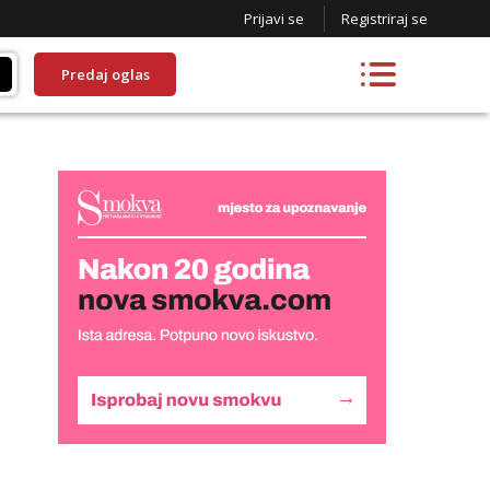
Prijavi se
Registriraj se
Predaj oglas
Liliana
Razgovaram :)