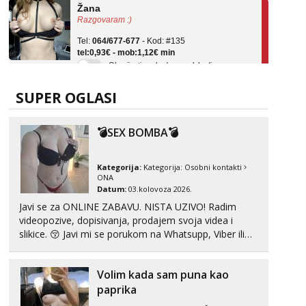
Razgovaram :)
Tel:
064/677-677
- Kod: #135
tel:0,93€ - mob:1,12€ min
Obavijesti me kada se oslobodi
Anita
Čekam tvoj poziv!
SUPER OGLASI
Tel:
064/677-677
- Kod: #87
tel:0,93€ - mob:1,12€ min
💣SEX BOMBA💣
Zara
Čekam tvoj poziv!
Kategorija:
Kategorija:
Osobni kontakti
ONA
Tel:
064/677-677
- Kod: #123
Datum:
03.kolovoza 2026.
tel:0,93€ - mob:1,12€ min
Javi se za ONLINE ZABAVU. NISTA UZIVO! Radim
videopozive, dopisivanja, prodajem svoja videa i
Anđela
Čekam tvoj poziv!
slikice. 😚 Javi mi se porukom na Whatsupp, Viber ili
Telegram. +385 91 723 0045
Tel:
064/677-677
- Kod: #142
tel:0,93€ - mob:1,12€ min
Volim kada sam puna kao
paprika
Mira
Razgovaram :)