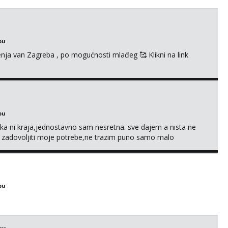
bu
enja van Zagreba , po mogućnosti mlađeg 🥰 Klikni na link
bu
a ni kraja,jednostavno sam nesretna. sve dajem a nista ne
e zadovoljiti moje potrebe,ne trazim puno samo malo
s i njezne poljupce po tijelu koji me jako pale,obozavam kad
ni na link ispod i nadji me tamo, cekam te!
bu