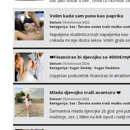
bas jako dobar u beli , onda cu razmislit za
Volim kada sam puna kao paprika
Datum
: 06.kolovoza 2026.
Kategorija:
Sex
Ženska osoba traži mušku oso
Napaljena studentica traži napaljenka kao 
i nikada mi nije dosta seksa. Volim grubi sek
da me isprobaš Klikni na link ispod i nadji
❤️Financirao bi djevojku sa 4000€/mj
Datum
: 06.kolovoza 2026.
Kategorija:
Sugar Daddy
Sugar Daddies
Uspješan poduzetnik financirao bi atrakti
Mlada djevojka traži avanturu ❤️
Datum
: 06.kolovoza 2026.
Kategorija:
Sex
Ženska osoba traži mušku oso
Šarmantna mlada djevojka 26 god. prvi put
maženje, sex :) Klikni na link ispod i nadji