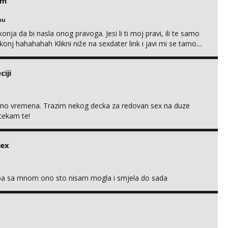
em
bu
nja da bi nasla onog pravoga. Jesi li ti moj pravi, ili te samo
nj hahahahah Klikni niže na sexdater link i javi mi se tamo....
iji
uno vremena. Trazim nekog decka za redovan sex na duze
 cekam te!
sex
oba sa mnom ono sto nisam mogla i smjela do sada