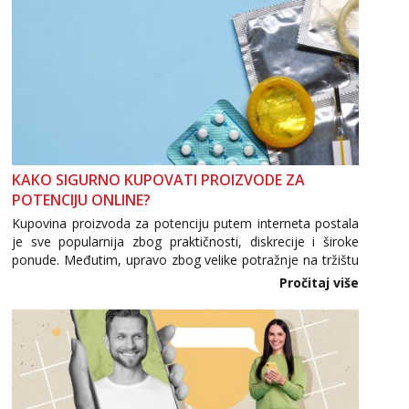
Anđela
Čekam tvoj poziv!
Tel:
064/677-677
- Kod: #142
tel:0,93€ - mob:1,12€ min
Mira
Razgovaram :)
Tel:
064/677-677
- Kod: #72
tel:0,93€ - mob:1,12€ min
KAKO SIGURNO KUPOVATI PROIZVODE ZA
Obavijesti me kada se oslobodi
POTENCIJU ONLINE?
Kupovina proizvoda za potenciju putem interneta postala
je sve popularnija zbog praktičnosti, diskrecije i široke
ponude. Međutim, upravo zbog velike potražnje na tržištu
se pojavljuju i brojni krivotvoreni proizvodi, nepouzdane
Pročitaj više
internetske trgovine te proizvodi nepoznatog podrijetla. ...