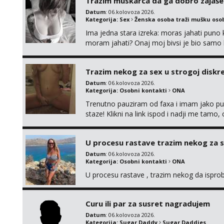
Trazim muskarca da ga dobro zajaš
Datum
: 06.kolovoza 2026.
Kategorija:
Sex
Ženska osoba traži mušku oso
Ima jedna stara izreka: moras jahati puno ko
moram jahati? Onaj moj bivsi je bio samo ko
Trazim nekog za sex u strogoj diskrec
Datum
: 06.kolovoza 2026.
Kategorija:
Osobni kontakti
ONA
Trenutno pauziram od faxa i imam jako p
staze! Klikni na link ispod i nadji me tamo,
U procesu rastave trazim nekog za 
Datum
: 06.kolovoza 2026.
Kategorija:
Osobni kontakti
ONA
U procesu rastave , trazim nekog da ispr
Curu ili par za susret nagradujem
Datum
: 06.kolovoza 2026.
Kategorija:
Sugar Daddy
Sugar Daddies