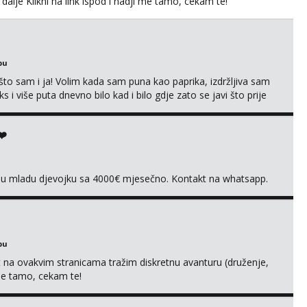
 dalje Klikni na link ispod i nadji me tamo, cekam te!
bu
što sam i ja! Volim kada sam puna kao paprika, izdržljiva sam
s i više puta dnevno bilo kad i bilo gdje zato se javi što prije
 me tamo, cekam te!
❤️
vnu mladu djevojku sa 4000€ mjesečno. Kontakt na whatsapp.
bu
 na ovakvim stranicama tražim diskretnu avanturu (druženje,
 me tamo, cekam te!