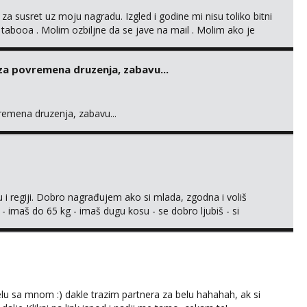
 za susret uz moju nagradu. Izgled i godine mi nisu toliko bitni
 tabooa . Molim ozbiljne da se jave na mail . Molim ako je
d ste . Javite se necete pozalit
 za povremena druzenja, zabavu...
vremena druzenja, zabavu...
 i regiji. Dobro nagrađujem ako si mlada, zgodna i voliš
 - imaš do 65 kg - imaš dugu kosu - se dobro ljubiš - si
še) i dostupna radnim danom (vikendi i noći su za obitelj) -
ljajte se: - debele - frajeri i paro...
lu sa mnom :) dakle trazim partnera za belu hahahah, ak si