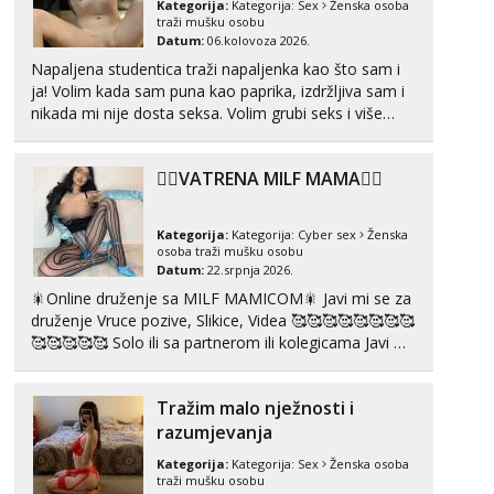
Kategorija:
Kategorija:
Sex
Ženska osoba
traži mušku osobu
Tel:
064/677-677
- Kod: #72
Datum:
06.kolovoza 2026.
tel:0,93€ - mob:1,12€ min
Napaljena studentica traži napaljenka kao što sam i
Obavijesti me kada se oslobodi
ja! Volim kada sam puna kao paprika, izdržljiva sam i
Liliana
nikada mi nije dosta seksa. Volim grubi seks i više
Razgovaram :)
puta dnevno bilo kad i bilo gdje zato se javi što prije
da me isprobaš Klikni na link ispod i nadji me tamo,
Tel:
064/677-677
- Kod: #69
❤️‍🔥VATRENA MILF MAMA❤️‍🔥
cekam te!
tel:0,93€ - mob:1,12€ min
Obavijesti me kada se oslobodi
Kategorija:
Kategorija:
Cyber sex
Ženska
Kristina
osoba traži mušku osobu
Razgovaram :)
Datum:
22.srpnja 2026.
🎇Online druženje sa MILF MAMICOM🎇 Javi mi se za
Učiteljica iz predgrađa traži...
druženje Vruce pozive, Slikice, Videa 🥰🥰🥰🥰🥰🥰🥰🥰
Tel:
064/677-677
- Kod: #160
🥰🥰🥰🥰🥰 Solo ili sa partnerom ili kolegicama Javi mi
tel:0,93€ - mob:1,12€ min
se porukom WhatsApp ili Telegram WhatsApp 👉
Obavijesti me kada se oslobodi
+385919977166 Telegram 👉@enafriedrichkis 🤬NE
Tražim malo nježnosti i
RADIM SASTANKE I DRUZENJA UZIVO🤬...
Monika
razumjevanja
Čekam tvoj poziv!
Kategorija:
Kategorija:
Sex
Ženska osoba
Tel:
064/677-677
- Kod: #133
traži mušku osobu
tel:0,93€ - mob:1,12€ min