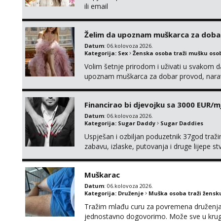
ili email
Želim da upoznam muškarca za doba
Datum
: 06.kolovoza 2026.
Kategorija:
Sex
Ženska osoba traži mušku oso
Volim šetnje prirodom i uživati u svakom da
upoznam muškarca za dobar provod, naravno
tamo, cekam te!
Financirao bi djevojku sa 3000 EUR/m
Datum
: 06.kolovoza 2026.
Kategorija:
Sugar Daddy
Sugar Daddies
Uspješan i ozbiljan poduzetnik 37god traž
zabavu, izlaske, putovanja i druge lijepe s
zgodna i atraktivna javi se na moj email:
Muškarac
Datum
: 06.kolovoza 2026.
Kategorija:
Druženje
Muška osoba traži žensk
Tražim mlađu curu za povremena druženja. 
jednostavno dogovorimo. Može sve u kru