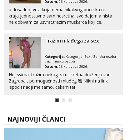
Datum:
06.kolovoza 2026.
u dosadnoj vezi koja nema nikakvog pocetka ni
Alisa
Čekam tvoj poziv!
kraja,jednostavno sam nesretna. sve dajem a nista
ne dobivam za uzvrat.trazim muskarca koji ce
Tel:
064/677-677
- Kod: #106
zadovoljiti moje potrebe,ne trazim puno samo malo
tel:0,93€ - mob:1,12€ min
njeznosti i razumjevanja. volim njezan seks i njezne
Tražim mlađega za sex
poljupce po tijelu koji me jako pale,obozavam kad
Žana
muskar...
Razgovaram :)
Kategorija:
Kategorija:
Sex
Ženska osoba
Tel:
064/677-677
- Kod: #135
traži mušku osobu
tel:0,93€ - mob:1,12€ min
Datum:
06.kolovoza 2026.
Obavijesti me kada se oslobodi
Hej svima, tražim nekog za diskretna druženja van
Anita
Zagreba , po mogućnosti mlađeg 🥰 Klikni na link
Čekam tvoj poziv!
ispod i nadji me tamo, cekam te!
Tel:
064/677-677
- Kod: #87
tel:0,93€ - mob:1,12€ min
Zara
NAJNOVIJI ČLANCI
Čekam tvoj poziv!
Tel:
064/677-677
- Kod: #123
tel:0,93€ - mob:1,12€ min