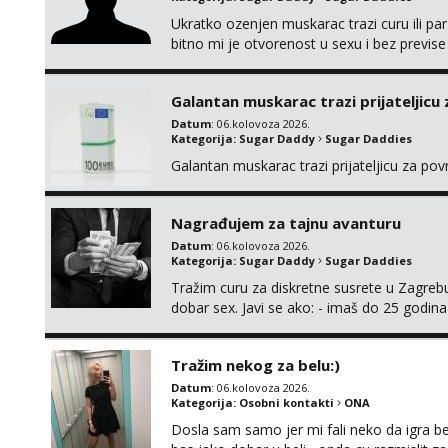
Ukratko ozenjen muskarac trazi curu ili par
bitno mi je otvorenost u sexu i bez previse
moguce prvi mail sa slikom ili opisom i otku
Galantan muskarac trazi prijateljicu
Datum
: 06.kolovoza 2026.
Kategorija:
Sugar Daddy
Sugar Daddies
Galantan muskarac trazi prijateljicu za po
Nagrađujem za tajnu avanturu
Datum
: 06.kolovoza 2026.
Kategorija:
Sugar Daddy
Sugar Daddies
Tražim curu za diskretne susrete u Zagrebu
dobar sex. Javi se ako: - imaš do 25 godina
fleksibilna s vremenom (jer ga nemam previ
vodiš brigu o zdravlju i koristiš zaštitu Ne jav
Tražim nekog za belu:)
Datum
: 06.kolovoza 2026.
Kategorija:
Osobni kontakti
ONA
Dosla sam samo jer mi fali neko da igra be