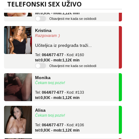
Tel:
064/677-677
- Kod: #69
TELEFONSKI SEX UŽIVO
tel:0,93€ - mob:1,12€ min
Obavijesti me kada se oslobodi
Kristina
Razgovaram :)
Učiteljica iz predgrađa traži...
Tel:
064/677-677
- Kod: #160
tel:0,93€ - mob:1,12€ min
Obavijesti me kada se oslobodi
Monika
Čekam tvoj poziv!
Tel:
064/677-677
- Kod: #133
tel:0,93€ - mob:1,12€ min
Alisa
Čekam tvoj poziv!
Tel:
064/677-677
- Kod: #106
tel:0,93€ - mob:1,12€ min
Žana