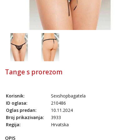
Anđela
Čekam tvoj poziv!
Tel:
064/677-677
- Kod: #142
tel:0,93€ - mob:1,12€ min
Tange s prorezom
Korisnik:
Sexshopbagatela
ID oglasa:
210486
Oglas predan:
10.11.2024
Broj prikazivanja:
3933
Regija:
Hrvatska
OPIS