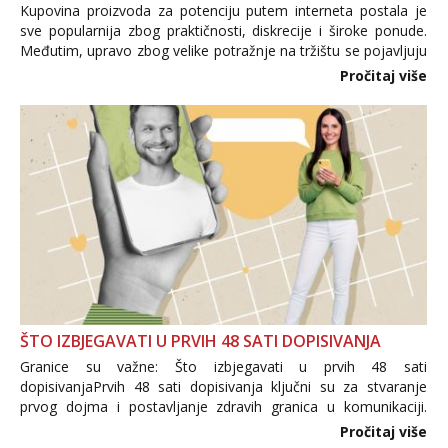
Kupovina proizvoda za potenciju putem interneta postala je
sve popularnija zbog praktičnosti, diskrecije i široke ponude.
Međutim, upravo zbog velike potražnje na tržištu se pojavljuju
i brojni krivotvoreni proizvodi, nepouzdane internetske
Pročitaj više
trgovine te proizvodi nepoznatog podrijetla. ...
ŠTO IZBJEGAVATI U PRVIH 48 SATI DOPISIVANJA
Granice su važne: Što izbjegavati u prvih 48 sati
dopisivanjaPrvih 48 sati dopisivanja ključni su za stvaranje
prvog dojma i postavljanje zdravih granica u komunikaciji.
Važno je izbjeći prebrzo otkrivanje osobnih ili intimnih
Pročitaj više
informacija, jer nepoznata osoba još nije zaslužila to