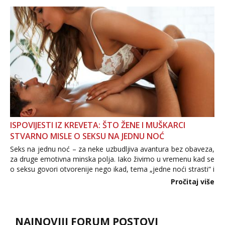
povjerenje. Takođe...
ISPOVIJESTI IZ KREVETA: ŠTO ŽENE I MUŠKARCI
STVARNO MISLE O SEKSU NA JEDNU NOĆ
Seks na jednu noć – za neke uzbudljiva avantura bez obaveza,
za druge emotivna minska polja. Iako živimo u vremenu kad se
o seksu govori otvorenije nego ikad, tema „jedne noći strasti“ i
dalje izaziva burne rasprave. Što zapravo misle žene, a što
Pročitaj više
muškarci? Jesu...
NAJNOVIJI FORUM POSTOVI