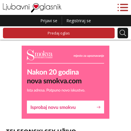
Prijavi se
Registriraj se
Predaj oglas
Snježana
Čekam tvoj poziv!
Tel:
064/677-677
- Kod: #119