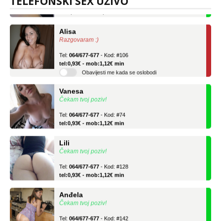
TELEFONSKI SEX UŽIVO
tel:0,93€ - mob:1,12€ min
Alisa
Razgovaram :)
Tel:
064/677-677
- Kod: #106
tel:0,93€ - mob:1,12€ min
Obavijesti me kada se oslobodi
Vanesa
Čekam tvoj poziv!
Tel:
064/677-677
- Kod: #74
tel:0,93€ - mob:1,12€ min
Lili
Čekam tvoj poziv!
Tel:
064/677-677
- Kod: #128
tel:0,93€ - mob:1,12€ min
Anđela
Čekam tvoj poziv!
Tel:
064/677-677
- Kod: #142