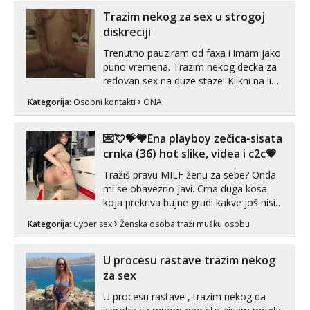
Trazim nekog za sex u strogoj
diskreciji
Trenutno pauziram od faxa i imam jako
puno vremena. Trazim nekog decka za
redovan sex na duze staze! Klikni na link
ispod i nadji me tamo, cekam te!
Kategorija:
Osobni kontakti
ONA
💌💘💝💗Ena playboy zečica-sisata
crnka (36) hot slike, videa i c2c💗
Tražiš pravu MILF ženu za sebe? Onda
mi se obavezno javi. Crna duga kosa
koja prekriva bujne grudi kakve još nisi
vidio, čista ŠESTICA! A usne? O usnama
Kategorija:
Cyber sex
Ženska osoba traži mušku osobu
bolje da ni ne pričam. Prave pune usne
koje će ti se urezati u pamćenje, jer
vjeruj mi, takve još nisi vidio. Uvijek sam
U procesu rastave trazim nekog
spremna za ONLOINE zabavu...
za sex
U procesu rastave , trazim nekog da