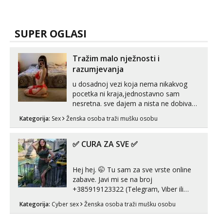
SUPER OGLASI
Tražim malo nježnosti i
razumjevanja
u dosadnoj vezi koja nema nikakvog
pocetka ni kraja,jednostavno sam
nesretna. sve dajem a nista ne dobivam
za uzvrat.trazim muskarca koji ce
Kategorija:
Sex
Ženska osoba traži mušku osobu
zadovoljiti moje potrebe,ne trazim puno
samo malo njeznosti i razumjevanja.
volim njezan seks i njezne poljupce po
✅ CURA ZA SVE ✅
tijelu koji me jako pale,obozavam kad
muskar...
Hej hej. 🤭 Tu sam za sve vrste online
zabave. Javi mi se na broj
+385919123322 (Telegram, Viber ili
Whatsapp). 🤙 NE javljaj se na uzivo.
Kategorija:
Cyber sex
Ženska osoba traži mušku osobu
Hvala.