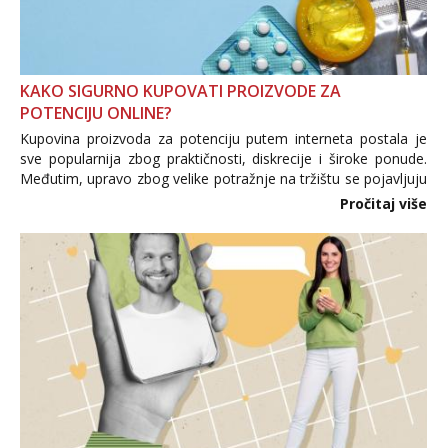
KAKO SIGURNO KUPOVATI PROIZVODE ZA
POTENCIJU ONLINE?
Kupovina proizvoda za potenciju putem interneta postala je
sve popularnija zbog praktičnosti, diskrecije i široke ponude.
Međutim, upravo zbog velike potražnje na tržištu se pojavljuju
i brojni krivotvoreni proizvodi, nepouzdane internetske
Pročitaj više
trgovine te proizvodi nepoznatog podrijetla. ...