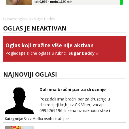
Liliana
Razgovaram :)
Ljubavni oglasnik
› Sugar Daddy
Tel:
064/677-677
- Kod: #69
OGLAS JE NEAKTIVAN
tel:0,93€ - mob:1,12€ min
Obavijesti me kada se oslobodi
Monika
Oglas koji tražite više nije aktivan
Čekam tvoj poziv!
Pogledajte slične oglase u rubrici:
Sugar Daddy
»
Tel:
064/677-677
- Kod: #133
tel:0,93€ - mob:1,12€ min
NAJNOVIJI OGLASI
Ivančica
Čekam tvoj poziv!
Tel:
064/677-677
- Kod: #108
Dali ima bračni par za druzenje
tel:0,93€ - mob:1,12€ min
Pozz,dali ima bračni par za druzenje u
diskrecijeji,kc,bj,kz,CK Viber, vacap
Zara
Čekam tvoj poziv!
0995769196 ili zena uz naknadu slike i
dopisivanje ne zanima me
Kategorija:
Sex
Muška osoba traži par
Tel:
064/677-677
- Kod: #123
tel:0,93€ - mob:1,12€ min