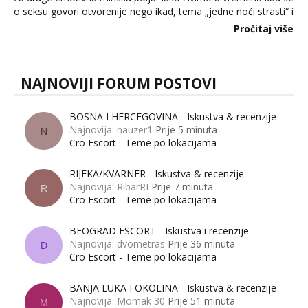
o seksu govori otvorenije nego ikad, tema „jedne noći strasti“ i
dalje izaziva burne rasprave. Što zapravo misle žene, a što
Pročitaj više
muškarci? Jesu...
NAJNOVIJI FORUM POSTOVI
BOSNA I HERCEGOVINA - Iskustva & recenzije
Najnovija: nauzer1
Prije 5 minuta
N
Cro Escort - Teme po lokacijama
RIJEKA/KVARNER - Iskustva & recenzije
Najnovija: RibarRI
Prije 7 minuta
R
Cro Escort - Teme po lokacijama
BEOGRAD ESCORT - Iskustva i recenzije
Najnovija: dvometras
Prije 36 minuta
D
Cro Escort - Teme po lokacijama
BANJA LUKA I OKOLINA - Iskustva & recenzije
Najnovija: Momak 30
Prije 51 minuta
M