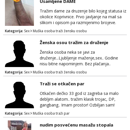
Usamljene DAME
Anđela
Tražim dame za druzenje bilo kojeg statusa iz
Čekam tvoj poziv!
okolice Koprivnice. Prvo javljanje na mail sa
Tel:
064/677-677
- Kod: #142
slikom i opisom pa razmijenimo brojeve.
tel:0,93€ - mob:1,12€ min
Muski i bonovi STOP.
Kategorija:
Sex
Muška osoba traži žensku osobu
Ženska osou tražim za druženje
Ženska osoba neka se javi za
druženje...Ljubljenje maženje,sex.. Godine
nisu bitne napominjem. Bez plačanja..
ZAGREB-okolica. Javite se na whatsapp viber
Kategorija:
Sex
Muška osoba traži žensku osobu
sms 0995323582
Traži se otkačen par
Otkačen dečko 33 god iz zagreba sa malo
debljim alatom.. tražim klasik trojac, DP,
gangbang.. Imam prostor! Ozbiljan sam!
Kondomi i higijena od mene zajamceni :)
Kategorija:
Sex
Muška osoba traži par
Može i normalna dama/cura koja voli
swingati! :) 0924510862
nudim posvećenu masažu stopala