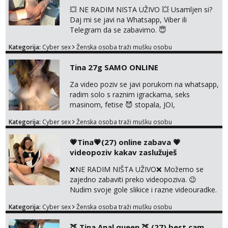
💥 NE RADIM NISTA UŽIVO 💥 Usamljen si?
Daj mi se javi na Whatsapp, Viber ili
Telegram da se zabavimo. 😇
+385919123322 Možemo zajedno na
Kategorija:
Cyber sex
Ženska osoba traži mušku osobu
videopoziv ili se možemo dopisivati uz slanje
sexi slikica. 🤫 Prodajem svoje gole slike,
Tina 27g SAMO ONLINE
videa, gacice i carapice 🤑 🤬 NE RADIM
UŽIVO🤬 🤬 NE RADIM UŽIVO🤬 🤬 NE
Za video poziv se javi porukom na whatsapp,
RADIM UŽIVO🤬 🤬 NE RADIM UŽIVO🤬 🤬
radim solo s raznim igrackama, seks
NE RADIM UŽIVO🤬...
masinom, fetise 😈 stopala, JOI,
dominacija..ili kako god voliš 😉 Slike s licem
Kategorija:
Cyber sex
Ženska osoba traži mušku osobu
u svim kombinacijama❗videa raznih na
biranje❗cam2cam koji još nisi doživio❗vruće
💗Tina💗(27) online zabava 💗
tipkanje❗radim materijal po želji 😈 Radim
videopoziv kakav zaslužuješ
PROVJERU AUTENTIČNOSTI video pozivom
NIŠTA UŽIVO ME NE ZANIMA Čekam te 😘
❌NE RADIM NIŠTA UŽIVO❌ Možemo se
091 912 3322...
zajedno zabaviti preko videopoziva. 😉
Nudim svoje gole slikice i razne videouradke.
🤩 Za online zabavu pošalji poruku na
Kategorija:
Cyber sex
Ženska osoba traži mušku osobu
Whatsapp, Telegram ili Viber. 😎 +385 91 912
3322 Za provjeru moje autentičnosti možeš
🍑 Tina Anal queen 🍑 (27) best cam