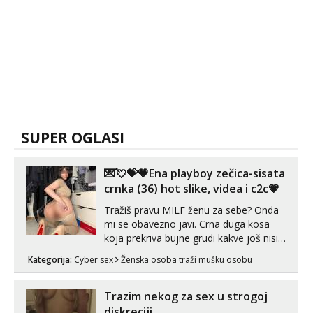
SUPER OGLASI
💌💘💝💗Ena playboy zečica-sisata
crnka (36) hot slike, videa i c2c💗
Tražiš pravu MILF ženu za sebe? Onda
mi se obavezno javi. Crna duga kosa
koja prekriva bujne grudi kakve još nisi
vidio, čista ŠESTICA! A usne? O usnama
Kategorija:
Cyber sex
Ženska osoba traži mušku osobu
bolje da ni ne pričam. Prave pune usne
koje će ti se urezati u pamćenje, jer
vjeruj mi, takve još nisi vidio. Uvijek sam
Trazim nekog za sex u strogoj
spremna za ONLOINE zabavu...
diskreciji