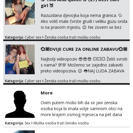
me vidjeti na videopozivu. 😉 S vama sam
girl 🍑
vec 5 godina. Vaša Tina. 💗 ❌NE RADIM
NIŠTA UŽIVO❌ ❌NE RADIM NIŠTA UŽIVO❌
Razuzdana djevojka koja nema granica. 💦
❌NE RADIM NIŠTA UŽIVO❌ ❌NE ...
Ako voliš male čvrste grudi i veliku guzu onda
si na pravom mjestu. 😉 Ne zovem se bez
razloga ANAL KRALJICA. 🍑 Volim perverzije,
Kategorija:
Cyber sex
Ženska osoba traži mušku osobu
grubu igru, dominaciju i puno prljavih igrica.
Ne štedim na igračkama i sexi rublju. 😉
💞💟DVIJE CURE ZA ONLINE ZABAVU💞💟
Ponuda videa koju ja nudim nećeš pronaći ni
kod jedne djevojke. U proteklih 5 godina
Najbolji videopoziv 😎😎😎 💥💥💥 Želiš svrsiti
snimila sam preko 600 videouradaka. Malo je
s nama? 💯💯 Možemo se zajedno zabaviti
reći da sam PR...
preko videopoziva. 😉 👅NAJ LUDA ZABAVA
JE ZAGARANTIRANA😈 Za online zabavu
Kategorija:
Cyber sex
Ženska osoba traži mušku osobu
pošalji poruku na Whatsapp, Telegram ili
Viber. 😎 Za provjeru nase autentičnosti
More
možeš me vidjeti na videopozivu. 😉
091/912-3322 ❌NE RADIMO NIŠTA UŽIVO❌
Ovim putem molio bih da se javi zenska
osoba koja bi imala volje samnom otici na
more krajem osmog mjeseca na pet dana
netrazim nista intimno cisto druženje da
Kategorija:
Sex
Muška osoba traži žensku osobu
nisam sam ,imam 39 godina crna kosa 170
visok 80 kg zagrebačka županija 0919121728