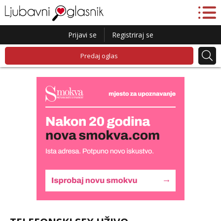
Prijavi se
Registriraj se
Predaj oglas
Liliana
Razgovaram :)
Tel:
064/677-677
- Kod: #69