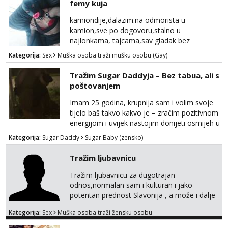
femy kuja
WhatsApp Viber ili mail merkej86@gmail.com
kamiondije,dalazim.na odmorista u
kamion,sve po dogovoru,stalno u
najlonkama, tajcama,sav gladak bez
dlaka,spermu obozavam,sve po dog
Kategorija:
Sex
Muška osoba traži mušku osobu (Gay)
Tražim Sugar Daddyja – Bez tabua, ali s
poštovanjem
Imam 25 godina, krupnija sam i volim svoje
tijelo baš takvo kakvo je – zračim pozitivnom
energijom i uvijek nastojim donijeti osmijeh u
nečiji dan. Tražim zrelu, galantnu osobu za
Kategorija:
Sugar Daddy
Sugar Baby (zensko)
ugodno, opušteno i uzajamno korisno
druženje – bez lažnih obećanja i s puno
Tražim ljubavnicu
iskrenosti. Nisam prostitutka, niti želim biti –
ne zanima me “posao”, već odnos temeljen
Tražim ljubavnicu za dugotrajan
na međusobnom poštovanju, povjerenju i
odnos,normalan sam i kulturan i jako
pažnji. Voli...
potentan prednost Slavonija , a može i dalje
mobilan sam,molim da mi se jave samo
Kategorija:
Sex
Muška osoba traži žensku osobu
ozbiljne žene koje su se našle u mom oglasu.