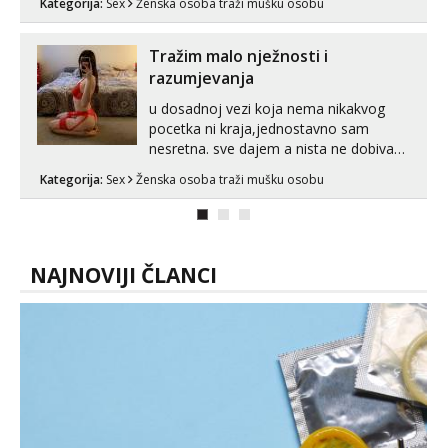
Kategorija:
Sex
Ženska osoba traži mušku osobu
Tražim malo nježnosti i
razumjevanja
u dosadnoj vezi koja nema nikakvog
pocetka ni kraja,jednostavno sam
nesretna. sve dajem a nista ne dobivam
za uzvrat.trazim muskarca koji ce
Kategorija:
Sex
Ženska osoba traži mušku osobu
zadovoljiti moje potrebe,ne trazim puno
samo malo njeznosti i razumjevanja.
volim njezan seks i njezne poljupce po
tijelu koji me jako pale,obozavam kad
muskar...
NAJNOVIJI ČLANCI