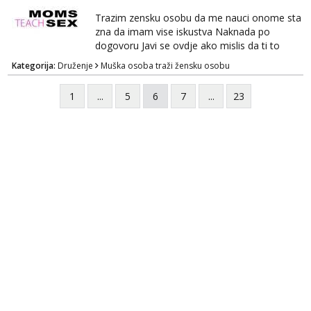
Trazim zensku osobu da me nauci onome sta
zna da imam vise iskustva Naknada po
dogovoru Javi se ovdje ako mislis da ti to
mozes
Kategorija:
Druženje
Muška osoba traži žensku osobu
1
...
5
6
7
...
23