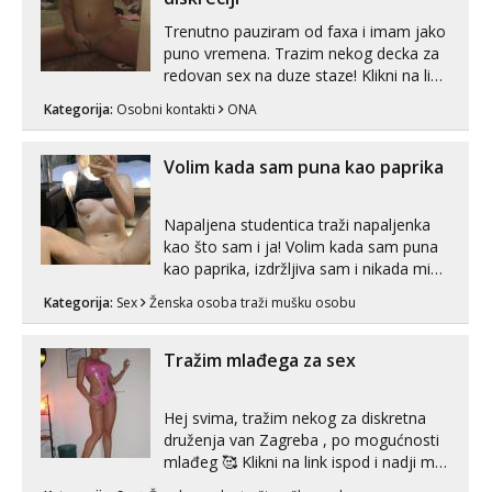
Trenutno pauziram od faxa i imam jako
puno vremena. Trazim nekog decka za
redovan sex na duze staze! Klikni na link
ispod i nadji me tamo, cekam te!
Kategorija:
Osobni kontakti
ONA
Volim kada sam puna kao paprika
Napaljena studentica traži napaljenka
kao što sam i ja! Volim kada sam puna
kao paprika, izdržljiva sam i nikada mi
nije dosta seksa. Volim grubi seks i više
Kategorija:
Sex
Ženska osoba traži mušku osobu
puta dnevno bilo kad i bilo gdje zato se
javi što prije da me isprobaš Klikni na
link ispod i nadji me tamo, cekam te!
Tražim mlađega za sex
Hej svima, tražim nekog za diskretna
druženja van Zagreba , po mogućnosti
mlađeg 🥰 Klikni na link ispod i nadji me
tamo, cekam te!