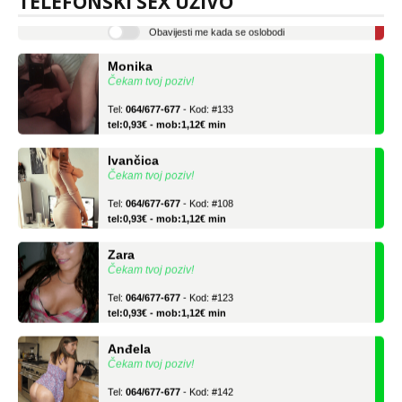
TELEFONSKI SEX UŽIVO
tel:0,93€ - mob:1,12€ min
Obavijesti me kada se oslobodi
Monika
Čekam tvoj poziv!
Tel:
064/677-677
- Kod: #133
tel:0,93€ - mob:1,12€ min
Ivančica
Čekam tvoj poziv!
Tel:
064/677-677
- Kod: #108
tel:0,93€ - mob:1,12€ min
Zara
Čekam tvoj poziv!
Tel:
064/677-677
- Kod: #123
tel:0,93€ - mob:1,12€ min
Anđela
Čekam tvoj poziv!
Tel:
064/677-677
- Kod: #142
tel:0,93€ - mob:1,12€ min