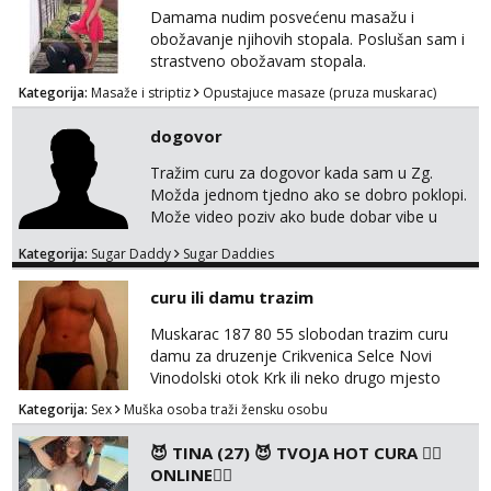
Damama nudim posvećenu masažu i
obožavanje njihovih stopala. Poslušan sam i
strastveno obožavam stopala.
Kategorija:
Masaže i striptiz
Opustajuce masaze (pruza muskarac)
dogovor
Tražim curu za dogovor kada sam u Zg.
Možda jednom tjedno ako se dobro poklopi.
Može video poziv ako bude dobar vibe u
porukama jer me zanimaju samo konkretne
Kategorija:
Sugar Daddy
Sugar Daddies
ponude. Moje preference su duga kosa, do
50ak kg, 165-175cm, oko 25g i da nisi pušač.
curu ili damu trazim
Eventualne iznimke mogu biti zbog dobre
osobnosti i iskrene komunikacije. Tg:
Muskarac 187 80 55 slobodan trazim curu
@m49229
damu za druzenje Crikvenica Selce Novi
Vinodolski otok Krk ili neko drugo mjesto
Kategorija:
Sex
Muška osoba traži žensku osobu
😈 TINA (27) 😈 TVOJA HOT CURA ❤️‍🔥
ONLINE❤️‍🔥