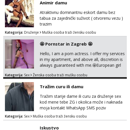
Animir damu
Atraktivnu dominantnu eskort damu bez
tabua za zajednički suživot ( otvorenu vezu )
trazim
Kategorija:
Druženje
Muška osoba traži žensku osobu
🤩 Pornstar in Zagreb 🤩
Hello, I am a porn actress. I offer my services
in my apartment, and above all, discretion is
always guaranteed with me.🤩European girl
with experience I do classic
Kategorija:
Sex
Ženska osoba traži mušku osobu
sex,domination,and oral with condom cause
i need to stay healthy because acting and
Tražim curu ili damu
also my own health 😘 i dont do anal or
kissing
Tražim starije dame ili curu za druženje sex
kod mene tebe ZG i okolica može i naknada
moja kontakt WhatsApp SMS poziv
Kategorija:
Sex
Muška osoba traži žensku osobu
Iskustvo