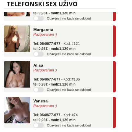
TELEFONSKI SEX UŽIVO
Tel:
064/677-677
- Kod: #69
tel:0,93€ - mob:1,12€ min
Obavijesti me kada se oslobodi
Margareta
Razgovaram :)
Tel:
064/677-677
- Kod: #121
tel:0,93€ - mob:1,12€ min
Obavijesti me kada se oslobodi
Alisa
Razgovaram :)
Tel:
064/677-677
- Kod: #106
tel:0,93€ - mob:1,12€ min
Obavijesti me kada se oslobodi
Vanesa
Razgovaram :)
Tel:
064/677-677
- Kod: #74
tel:0,93€ - mob:1,12€ min
Obavijesti me kada se oslobodi
Martina