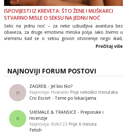
ISPOVIJESTI IZ KREVETA: ŠTO ŽENE I MUŠKARCI
STVARNO MISLE O SEKSU NA JEDNU NOĆ
Seks na jednu noć – za neke uzbudljiva avantura bez
obaveza, za druge emotivna minska polja. Iako živimo u
vremenu kad se o seksu govori otvorenije nego ikad,
tema „jedne noći strasti“ i dalje izaziva burne rasprave. Što
Pročitaj više
zapravo misle žene, a što muškarci? Jesu...
NAJNOVIJI FORUM POSTOVI
ZAGREB - Jel bio tko?
Najnovija: Hvaranin
Prije nekoliko trenutaka
H
Cro Escort - Teme po lokacijama
SHEMALE & TRANSICE - Preporuke i
recenzije
R
Najnovija: Roki123
Prije 6 minuta
Fetish