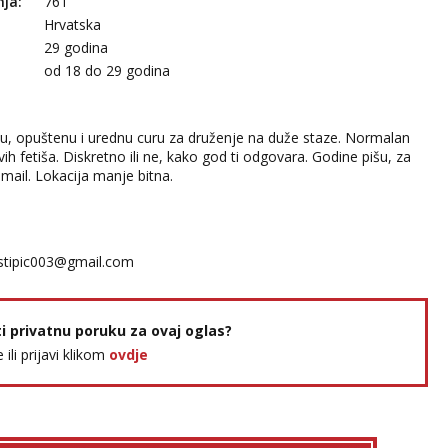
nja:
761
Hrvatska
29 godina
:
od 18 do 29 godina
, opuštenu i urednu curu za druženje na duže staze. Normalan
ih fetiša. Diskretno ili ne, kako god ti odgovara. Godine pišu, za
 mail. Lokacija manje bitna.
tipic003@gmail.com
ti privatnu poruku za ovaj oglas?
e ili prijavi klikom
ovdje