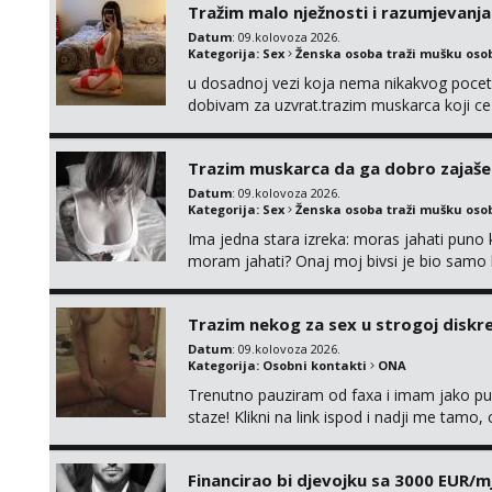
Tražim malo nježnosti i razumjevanja
Datum
: 09.kolovoza 2026.
Kategorija:
Sex
Ženska osoba traži mušku oso
u dosadnoj vezi koja nema nikakvog pocetk
dobivam za uzvrat.trazim muskarca koji c
njeznosti i razumjevanja. volim njezan sek
muskarac preuzme kontrolu . javi se :) Klik
Trazim muskarca da ga dobro zajaš
Datum
: 09.kolovoza 2026.
Kategorija:
Sex
Ženska osoba traži mušku oso
Ima jedna stara izreka: moras jahati puno ko
moram jahati? Onaj moj bivsi je bio samo ko
Trazim nekog za sex u strogoj diskrec
Datum
: 09.kolovoza 2026.
Kategorija:
Osobni kontakti
ONA
Trenutno pauziram od faxa i imam jako p
staze! Klikni na link ispod i nadji me tamo,
Financirao bi djevojku sa 3000 EUR/m