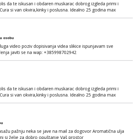
olis da te iskusan i obdaren muskarac dobrog izgleda primi i
. Cura si van okvira,kinky i poslusna. Idealno 25 godina max
jepotice me ne interesiraju. Stop pederima i slicnima. Stop
m i ukratko o sebi na: naal_naal@yahoo...
ku osobu
luga video poziv dopisivanja videa slikice ispunjavam sve
đenja javiti se na wap: +385998702942
olis da te iskusan i obdaren muskarac dobrog izgleda primi i
. Cura si van okvira,kinky i poslusna. Idealno 25 godina max
jepotice me ne interesiraju. Stop pederima i slicnima. Stop
m i ukratko o sebi na: naal_naal@yaho...
bu
sažu pažnju neka se jave na mail za dogovor Aromatična ulja
ni si želje za dobro opuštanje Vaš prostor