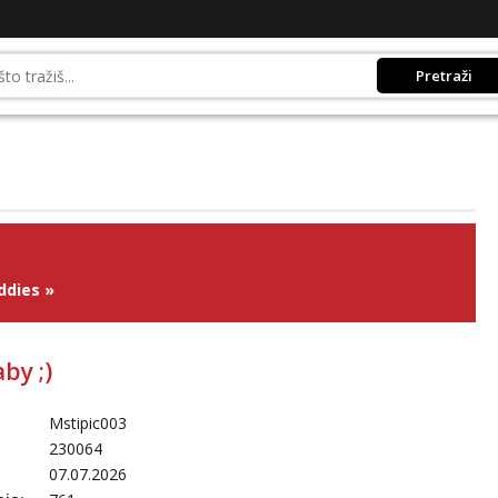
Pretraži
ddies
»
aby ;)
Mstipic003
230064
07.07.2026