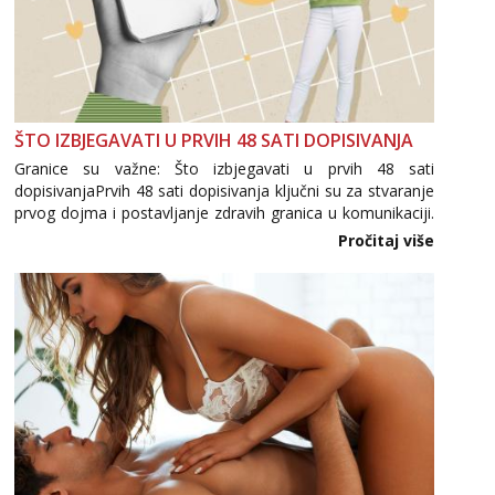
ŠTO IZBJEGAVATI U PRVIH 48 SATI DOPISIVANJA
Granice su važne: Što izbjegavati u prvih 48 sati
dopisivanjaPrvih 48 sati dopisivanja ključni su za stvaranje
prvog dojma i postavljanje zdravih granica u komunikaciji.
Važno je izbjeći prebrzo otkrivanje osobnih ili intimnih
Pročitaj više
informacija, jer nepoznata osoba još nije zaslužila to
povjerenje. Takođe...