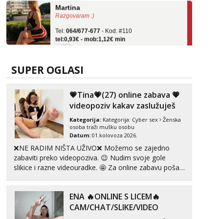
Razgovaram :)
Tel:
064/677-677
- Kod: #110
tel:0,93€ - mob:1,12€ min
Obavijesti me kada se oslobodi
Zara
Razgovaram :)
SUPER OGLASI
Tel:
064/677-677
- Kod: #123
tel:0,93€ - mob:1,12€ min
💗Tina💗(27) online zabava 💗
Obavijesti me kada se oslobodi
videopoziv kakav zaslužuješ
Anđela
Kategorija:
Kategorija:
Cyber sex
Ženska
Čekam tvoj poziv!
osoba traži mušku osobu
Datum:
01.kolovoza 2026.
Tel:
064/677-677
- Kod: #142
❌NE RADIM NIŠTA UŽIVO❌ Možemo se zajedno
tel:0,93€ - mob:1,12€ min
zabaviti preko videopoziva. 😉 Nudim svoje gole
slikice i razne videouradke. 🤩 Za online zabavu pošalji
Liliana
poruku na Whatsapp, Telegram ili Viber. 😎 +385 91
Razgovaram :)
912 3322 Za provjeru moje autentičnosti možeš me
Tel:
064/677-677
- Kod: #69
ENA 🔥ONLINE S LICEM🔥
vidjeti na videopozivu. 😉 S vama sam vec 5 ...
tel:0,93€ - mob:1,12€ min
CAM/CHAT/SLIKE/VIDEO
Obavijesti me kada se oslobodi