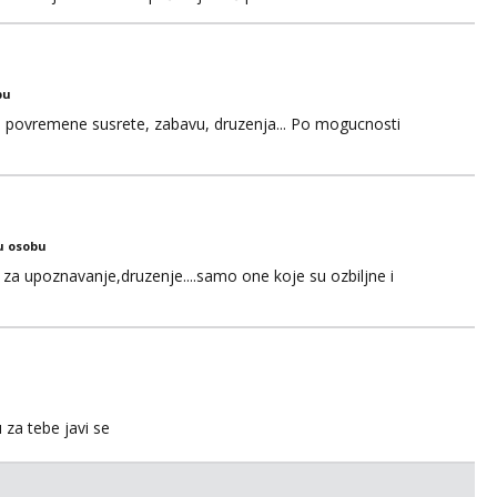
bu
u za povremene susrete, zabavu, druzenja... Po mogucnosti
u osobu
za upoznavanje,druzenje....samo one koje su ozbiljne i
u za tebe javi se