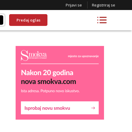
Prijavi se
Registriraj se
Predaj oglas
Liliana
Razgovaram :)