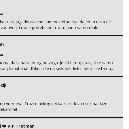
bu
a ni kraja,jednostavno sam nesretna. sve dajem a nista ne
e zadovoljiti moje potrebe,ne trazim puno samo malo
s i njezne poljupce po tijelu koji me jako pale,obozavam kad
ni na link ispod i nadji me tamo, cekam te!
em
bu
nja da bi nasla onog pravoga. Jesi li ti moj pravi, ili te samo
nj hahahahah Klikni niže na sexdater link i javi mi se tamo....
iji
uno vremena. Trazim nekog decka za redovan sex na duze
 cekam te!
j ❤️ VIP Tretman