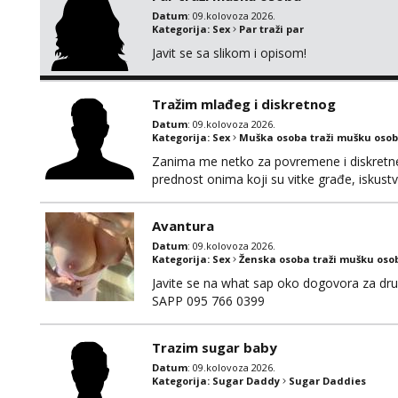
Datum
: 09.kolovoza 2026.
Kategorija:
Sex
Par traži par
Javit se sa slikom i opisom!
Tražim mlađeg i diskretnog
Datum
: 09.kolovoza 2026.
Kategorija:
Sex
Muška osoba traži mušku osob
Zanima me netko za povremene i diskretne s
prednost onima koji su vitke građe, iskustv
maksimalno držim do izgleda, sportski sam 
Avantura
Datum
: 09.kolovoza 2026.
Kategorija:
Sex
Ženska osoba traži mušku oso
Javite se na what sap oko dogovora za dru
SAPP 095 766 0399
Trazim sugar baby
Datum
: 09.kolovoza 2026.
Kategorija:
Sugar Daddy
Sugar Daddies