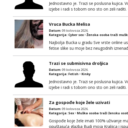
Jednostavno je. Trazi se poslusna kujica. V
izjebe i radi s tobom ono sto on zeli raditi
okvirno 40. Nikakve umisljene femy ko fol l
bonovima i slicne gluposti. Javi se sa sliko
Vruca Bucka Melisa
Datum
: 09.kolovoza 2026.
Kategorija:
Cyber sex
Ženska osoba traži muš
Najbolja Bucka u gradu Sve vrste online us
fetise slike su moje bez neugodnih iznena
Trazi se submisivna droljica
Datum
: 09.kolovoza 2026.
Kategorija:
Fetish
Kinky
Jednostavno je. Trazi se poslusna kujica. V
izjebe i radi s tobom ono sto on zeli raditi
okvirno 40. Nikakve umisljene femy ko fol l
bonovima i slicne gluposti. Javi se sa sliko
Za gospođe koje žele uzivati
Datum
: 09.kolovoza 2026.
Kategorija:
Sex
Muška osoba traži žensku oso
Gospođe koje žele imati 100% uživanje ma
opuštajuća glazba Budi moja Kraljica i ispu