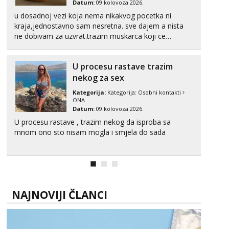
Datum:
09.kolovoza 2026.
Obavijesti me kada se oslobodi
u dosadnoj vezi koja nema nikakvog pocetka ni
kraja,jednostavno sam nesretna. sve dajem a nista
Zara
ne dobivam za uzvrat.trazim muskarca koji ce
Razgovaram :)
zadovoljiti moje potrebe,ne trazim puno samo malo
Tel:
064/677-677
- Kod: #123
njeznosti i razumjevanja. volim njezan seks i njezne
tel:0,93€ - mob:1,12€ min
U procesu rastave trazim
poljupce po tijelu koji me jako pale,obozavam kad
Obavijesti me kada se oslobodi
muskar...
nekog za sex
Anđela
Kategorija:
Kategorija:
Osobni kontakti
Čekam tvoj poziv!
ONA
Datum:
09.kolovoza 2026.
Tel:
064/677-677
- Kod: #142
U procesu rastave , trazim nekog da isproba sa
tel:0,93€ - mob:1,12€ min
mnom ono sto nisam mogla i smjela do sada
NAJNOVIJI ČLANCI