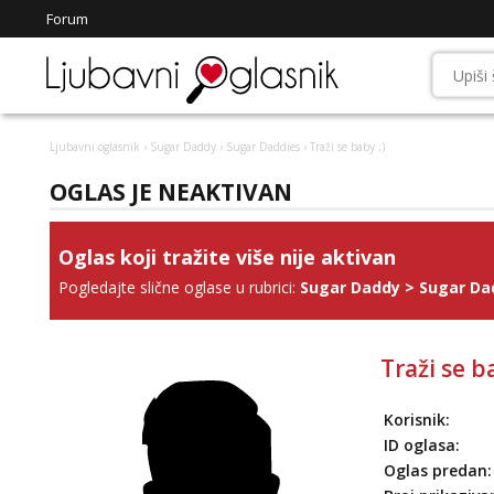
Forum
Ljubavni oglasnik
›
Sugar Daddy
›
Sugar Daddies
› Traži se baby ;)
OGLAS JE NEAKTIVAN
Oglas koji tražite više nije aktivan
Pogledajte slične oglase u rubrici:
Sugar Daddy
>
Sugar Da
Traži se b
Korisnik:
ID oglasa:
Oglas predan: