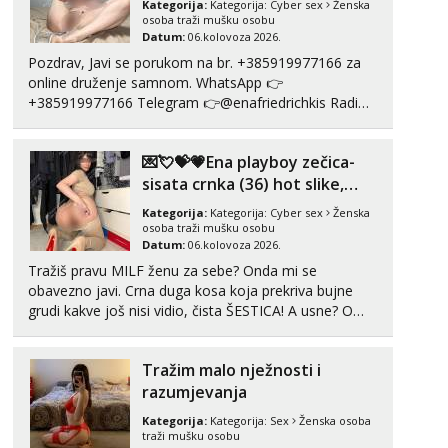
Kategorija:
Kategorija:
Cyber sex
Ženska
Margareta
osoba traži mušku osobu
Razgovaram :)
Datum:
06.kolovoza 2026.
Pozdrav, Javi se porukom na br. +385919977166 za
Tel:
064/677-677
- Kod: #121
online druženje samnom. WhatsApp 👉
tel:0,93€ - mob:1,12€ min
+385919977166 Telegram 👉@enafriedrichkis Radim
Obavijesti me kada se oslobodi
videopozive s licem, solo i s partnerom, kolegicama
Alisa
(Tina&Natali), razne kombinacije halteri, haljine,
Razgovaram :)
💌💘💝💗Ena playboy zečica-
štikle, samostojeće itd. Nudim svakakva videa seksa,
puš...
sisata crnka (36) hot slike,
Tel:
064/677-677
- Kod: #106
videa i c2c💗
tel:0,93€ - mob:1,12€ min
Kategorija:
Kategorija:
Cyber sex
Ženska
Obavijesti me kada se oslobodi
osoba traži mušku osobu
Datum:
06.kolovoza 2026.
Vanesa
Tražiš pravu MILF ženu za sebe? Onda mi se
Razgovaram :)
obavezno javi. Crna duga kosa koja prekriva bujne
Tel:
064/677-677
- Kod: #74
grudi kakve još nisi vidio, čista ŠESTICA! A usne? O
tel:0,93€ - mob:1,12€ min
usnama bolje da ni ne pričam. Prave pune usne koje
Obavijesti me kada se oslobodi
će ti se urezati u pamćenje, jer vjeruj mi, takve još
Tražim malo nježnosti i
nisi vidio. Uvijek sam spremna za ONLOINE zabavu...
Martina
razumjevanja
Razgovaram :)
Kategorija:
Kategorija:
Sex
Ženska osoba
Tel:
064/677-677
- Kod: #110
traži mušku osobu
tel:0,93€ - mob:1,12€ min