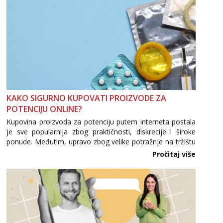
KAKO SIGURNO KUPOVATI PROIZVODE ZA
POTENCIJU ONLINE?
Kupovina proizvoda za potenciju putem interneta postala
je sve popularnija zbog praktičnosti, diskrecije i široke
ponude. Međutim, upravo zbog velike potražnje na tržištu
se pojavljuju i brojni krivotvoreni proizvodi, nepouzdane
Pročitaj više
internetske trgovine te proizvodi nepoznatog podrijetla. ...