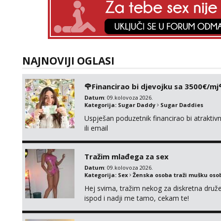
NAJNOVIJI OGLASI
🌹Financirao bi djevojku sa 3500€/mj
Datum
: 09.kolovoza 2026.
Kategorija:
Sugar Daddy
Sugar Daddies
Uspješan poduzetnik financirao bi atrakt
ili email
Tražim mlađega za sex
Datum
: 09.kolovoza 2026.
Kategorija:
Sex
Ženska osoba traži mušku oso
Hej svima, tražim nekog za diskretna druž
ispod i nadji me tamo, cekam te!