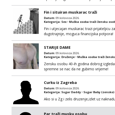
Fin i situiran muskarac traži
Datum
: 09.kolovoza 2026.
Kategorija:
Sex
Muška osoba traži žensku oso
Fin i utjecajan muskarac trazi prijateljic
dugotrajnije, moguca financijska potpora!
STARIJE DAME
Datum
: 09.kolovoza 2026.
Kategorija:
Druženje
Muška osoba traži žensk
Zensku osobu 40-ih godina dobrog izgleda 
spremne se nac da ne gubimo vrijeme!
Curku iz Zagreba
Datum
: 09.kolovoza 2026.
Kategorija:
Sugar Daddy
Sugar Baby (zensko)
Ako si u Zg i zelis druzenje,izlet uz naknad
Par traži musku osobu