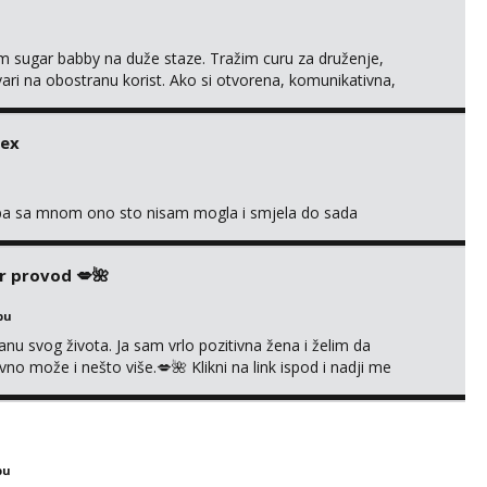
im sugar babby na duže staze. Tražim curu za druženje,
tvari na obostranu korist. Ako si otvorena, komunikativna,
 markodalic37@gmail.com
sex
oba sa mnom ono sto nisam mogla i smjela do sada
r provod 💋🌺
bu
nu svog života. Ja sam vrlo pozitivna žena i želim da
 može i nešto više.💋🌺 Klikni na link ispod i nadji me
bu