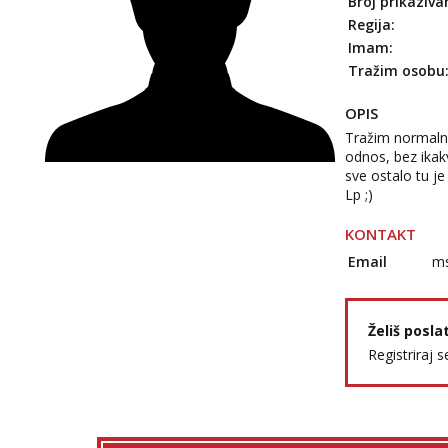
Broj prikaziva
Regija:
Imam:
Tražim osobu
OPIS
Tražim normalnu
odnos, bez ikakv
sve ostalo tu je
Lp ;)
KONTAKT
Email
ms
Želiš posla
Registriraj s