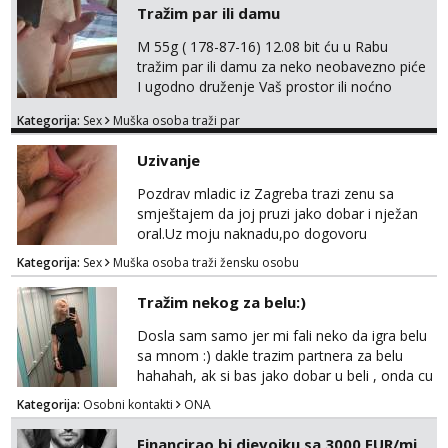
Tražim par ili damu
M 55g ( 178-87-16) 12.08 bit ću u Rabu
tražim par ili damu za neko neobavezno piće
I ugodno druženje Vaš prostor ili noćno
kupanje na osamoj plaži Kontakt
Kategorija:
Sex
Muška osoba traži par
trata.vrh@gmail.com
Uzivanje
Pozdrav mladic iz Zagreba trazi zenu sa
smještajem da joj pruzi jako dobar i nježan
oral.Uz moju naknadu,po dogovoru
.Diskrecija osigurana.
Kategorija:
Sex
Muška osoba traži žensku osobu
Tražim nekog za belu:)
Dosla sam samo jer mi fali neko da igra belu
sa mnom :) dakle trazim partnera za belu
hahahah, ak si bas jako dobar u beli , onda cu
razmislit za dalje Klikni na link ispod i nadji me
Kategorija:
Osobni kontakti
ONA
tamo, cekam te!
Financirao bi djevojku sa 3000 EUR/mj