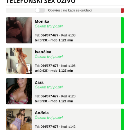
TELEFONSKI SEX UŽIVO
tel:0,93€ - mob:1,12€ min
Obavijesti me kada se oslobodi
Monika
Čekam tvoj poziv!
Tel:
064/677-677
- Kod: #133
tel:0,93€ - mob:1,12€ min
Ivančica
Čekam tvoj poziv!
Tel:
064/677-677
- Kod: #108
tel:0,93€ - mob:1,12€ min
Zara
Čekam tvoj poziv!
Tel:
064/677-677
- Kod: #123
tel:0,93€ - mob:1,12€ min
Anđela
Čekam tvoj poziv!
Tel:
064/677-677
- Kod: #142
tel:0,93€ - mob:1,12€ min