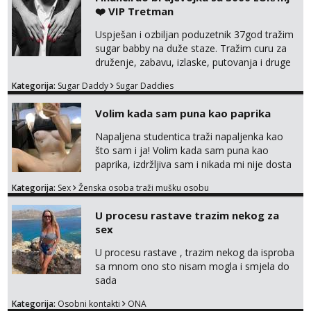
❤️ VIP Tretman
Uspješan i ozbiljan poduzetnik 37god tražim
sugar babby na duže staze. Tražim curu za
druženje, zabavu, izlaske, putovanja i druge
lijepe stvari na obostranu korist. Ako si
Kategorija:
Sugar Daddy
Sugar Daddies
otvorena, komunikativna, zgodna i atraktivna
javi se na moj email:
Volim kada sam puna kao paprika
markodalic37@gmail.com
Napaljena studentica traži napaljenka kao
što sam i ja! Volim kada sam puna kao
paprika, izdržljiva sam i nikada mi nije dosta
seksa. Volim grubi seks i više puta dnevno
Kategorija:
Sex
Ženska osoba traži mušku osobu
bilo kad i bilo gdje zato se javi što prije da
me isprobaš Klikni na link ispod i nadji me
U procesu rastave trazim nekog za
tamo, cekam te!
sex
U procesu rastave , trazim nekog da isproba
sa mnom ono sto nisam mogla i smjela do
sada
Kategorija:
Osobni kontakti
ONA