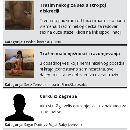
Trazim nekog za sex u strogoj
diskreciji
Trenutno pauziram od faxa i imam jako puno
vremena. Trazim nekog decka za redovan
sex na duze staze! Klikni na link ispod i nadji
me tamo, cekam te!
Kategorija:
Osobni kontakti
ONA
Tražim malo nježnosti i razumjevanja
u dosadnoj vezi koja nema nikakvog pocetka
ni kraja,jednostavno sam nesretna. sve
dajem a nista ne dobivam za uzvrat.trazim
muskarca koji ce zadovoljiti moje potrebe,ne
Kategorija:
Sex
Ženska osoba traži mušku osobu
trazim puno samo malo njeznosti i
razumjevanja. volim njezan seks i njezne
Curku iz Zagreba
poljupce po tijelu koji me jako
pale,obozavam kad muskarac preuzme
Ako si u Zg i zelis druzenje,izlet uz naknadu za
kontrolu . javi se :) Klikni na link ispod i nadji
tebe javi se
me tamo, cekam te!
Kategorija:
Sugar Daddy
Sugar Baby (zensko)