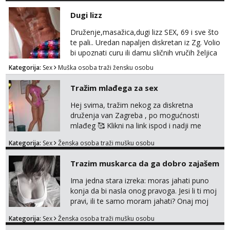
Dugi lizz
Druženje,masažica,dugi lizz SEX, 69 i sve što
te pali.. Uredan napaljen diskretan iz Zg. Volio
bi upoznati curu ili damu sličnih vručih željica
za zajedničko ugodno i strastveno druženje.
Kategorija:
Sex
Muška osoba traži žensku osobu
Prostor imam, diskr max. A i mobilan 🚗 sam.
Tražim mlađega za sex
Hej svima, tražim nekog za diskretna
druženja van Zagreba , po mogućnosti
mlađeg 🥰 Klikni na link ispod i nadji me
tamo, cekam te!
Kategorija:
Sex
Ženska osoba traži mušku osobu
Trazim muskarca da ga dobro zajašem
Ima jedna stara izreka: moras jahati puno
konja da bi nasla onog pravoga. Jesi li ti moj
pravi, ili te samo moram jahati? Onaj moj
bivsi je bio samo konj hahahahah Klikni niže
Kategorija:
Sex
Ženska osoba traži mušku osobu
na sexdater link i javi mi se tamo....