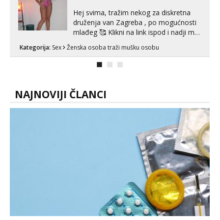
seksa, puš...
Hej svima, tražim nekog za diskretna
druženja van Zagreba , po mogućnosti
mlađeg 🥰 Klikni na link ispod i nadji me
tamo, cekam te!
Kategorija:
Sex
Ženska osoba traži mušku osobu
NAJNOVIJI ČLANCI