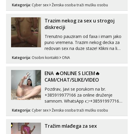
vidio, čista ŠESTICA! A usne? O usnama
Kategorija:
Cyber sex
Ženska osoba traži mušku osobu
bolje da ni ne pričam. Prave pune usne
koje će ti se urezati u pamćenje, jer
vjeruj mi, takve još nisi vidio. Uvijek sam
Trazim nekog za sex u strogoj
spremna za ONLOINE zabavu...
diskreciji
Trenutno pauziram od faxa i imam jako
puno vremena. Trazim nekog decka za
redovan sex na duze staze! Klikni na link
ispod i nadji me tamo, cekam te!
Kategorija:
Osobni kontakti
ONA
ENA 🔥ONLINE S LICEM🔥
CAM/CHAT/SLIKE/VIDEO
Pozdrav, Javi se porukom na br.
+385919977166 za online druženje
samnom. WhatsApp 👉+385919977166
Telegram 👉@enafriedrichkis Radim
Kategorija:
Cyber sex
Ženska osoba traži mušku osobu
videopozive s licem, solo i s partnerom,
kolegicama (Tina&Natali), razne
kombinacije halteri, haljine, štikle,
Tražim mlađega za sex
samostojeće itd. Nudim svakakva videa