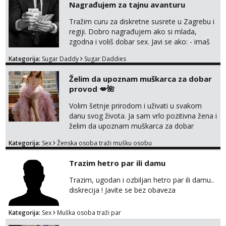
Nagrađujem za tajnu avanturu
Anđela
Čekam tvoj poziv!
Tražim curu za diskretne susrete u Zagrebu i
regiji. Dobro nagrađujem ako si mlada,
Tel:
064/677-677
- Kod: #142
zgodna i voliš dobar sex. Javi se ako: - imaš
tel:0,93€ - mob:1,12€ min
do 25 godina - imaš do 65 kg - imaš dugu
Kategorija:
Sugar Daddy
Sugar Daddies
kosu - se dobro ljubiš - si fleksibilna s
vremenom (jer ga nemam previše) i
Želim da upoznam muškarca za dobar
dostupna radnim danom (vikendi i noći su za
provod 💋🌺
obitelj) - vodiš brigu o zdravlju i koristiš
zaštitu Ne javljajte se: - debele - frajeri i
Volim šetnje prirodom i uživati u svakom
paro...
danu svog života. Ja sam vrlo pozitivna žena i
želim da upoznam muškarca za dobar
provod, naravno može i nešto više.💋🌺 Klikni
Kategorija:
Sex
Ženska osoba traži mušku osobu
na link ispod i nadji me tamo, cekam te!
Trazim hetro par ili damu
Trazim, ugodan i ozbiljan hetro par ili damu..
diskrecija ! Javite se bez obaveza
Kategorija:
Sex
Muška osoba traži par