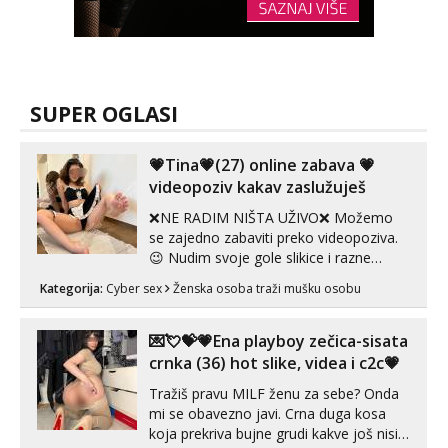
SUPER OGLASI
💗Tina💗(27) online zabava 💗
videopoziv kakav zaslužuješ
❌NE RADIM NIŠTA UŽIVO❌ Možemo
se zajedno zabaviti preko videopoziva.
😉 Nudim svoje gole slikice i razne
videouradke. 🤩 Za online zabavu pošalji
Kategorija:
Cyber sex
Ženska osoba traži mušku osobu
poruku na Whatsapp, Telegram ili Viber.
😎 +385 91 912 3322 Za provjeru moje
autentičnosti možeš me vidjeti na
💌💘💝💗Ena playboy zečica-sisata
videopozivu. 😉 S vama sam vec 5 ...
crnka (36) hot slike, videa i c2c💗
Tražiš pravu MILF ženu za sebe? Onda
mi se obavezno javi. Crna duga kosa
koja prekriva bujne grudi kakve još nisi