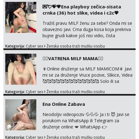
💌💘💝💗Ena playboy zečica-sisata
crnka (36) hot slike, videa i c2c💗
Tražiš pravu MILF ženu za sebe? Onda mi se
obavezno javi. Crna duga kosa koja prekriva
bujne grudi kakve još nisi vidio, čista
ŠESTICA! A usne? O usnama bolje da ni ne
Kategorija:
Cyber sex
Ženska osoba traži mušku osobu
pričam. Prave pune usne koje će ti se urezati
u pamćenje, jer vjeruj mi, takve još nisi vidio.
❤️‍🔥VATRENA MILF MAMA❤️‍🔥
Uvijek sam spremna za ONLOINE zabavu.
Volim vruće u porukama uz pokoju fotku.
🎇Online druženje sa MILF MAMICOM🎇 Javi
Radim slikice i videa po tvojoj želji te imam
mi se za druženje Vruce pozive, Slikice, Videa
raznih mater...
🥰🥰🥰🥰🥰🥰🥰🥰🥰🥰🥰🥰🥰 Solo ili sa
partnerom ili kolegicama Javi mi se porukom
Kategorija:
Cyber sex
Ženska osoba traži mušku osobu
WhatsApp ili Telegram WhatsApp 👉
+385919977166 Telegram 👉
Ena Online Zabava
@enafriedrichkis 🤬NE RADIM SASTANKE I
DRUZENJA UZIVO🤬
Neodoljiv videopoziv 💦💦💦 Ja i ti 😈 Javi se
porukom na WhatsApp ili Telegram za
druženje online 💋 WhatsApp 👉
+385919977166 Telegram 👉
Kategorija:
Cyber sex
Ženska osoba traži mušku osobu