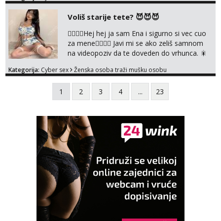
@enafriedrichkis NEE radimo sastnke uzivo
nalazenja itd.. +385919977166
Voliš starije tete? 😈😈😈
❤️‍🔥❤️‍🔥Hej hej ja sam Ena i sigurno si vec cuo
za mene❤️‍🔥❤️‍🔥 Javi mi se ako zeliš samnom
na videopoziv da te doveden do vrhunca. 🎇
WhatsApp 👉+385919977166 Telegram 👉
Kategorija:
Cyber sex
Ženska osoba traži mušku osobu
@enafriedrichkis Radim samo ONLINE I
NISTA UŽIVO!!!
1
2
3
4
...
23