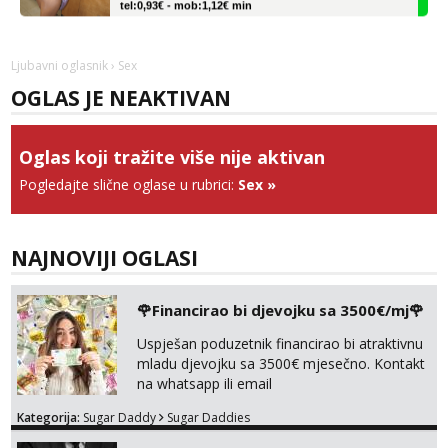
Liliana
Razgovaram :)
Ljubavni oglasnik
› Sex
Tel:
064/677-677
- Kod: #69
OGLAS JE NEAKTIVAN
tel:0,93€ - mob:1,12€ min
Obavijesti me kada se oslobodi
Monika
Oglas koji tražite više nije aktivan
Čekam tvoj poziv!
Pogledajte slične oglase u rubrici:
Sex
»
Tel:
064/677-677
- Kod: #133
tel:0,93€ - mob:1,12€ min
NAJNOVIJI OGLASI
Ivančica
Čekam tvoj poziv!
Tel:
064/677-677
- Kod: #108
🌹Financirao bi djevojku sa 3500€/mj🌹
tel:0,93€ - mob:1,12€ min
Uspješan poduzetnik financirao bi atraktivnu
Zara
mladu djevojku sa 3500€ mjesečno. Kontakt
Čekam tvoj poziv!
na whatsapp ili email
Tel:
064/677-677
- Kod: #123
Kategorija:
Sugar Daddy
Sugar Daddies
tel:0,93€ - mob:1,12€ min