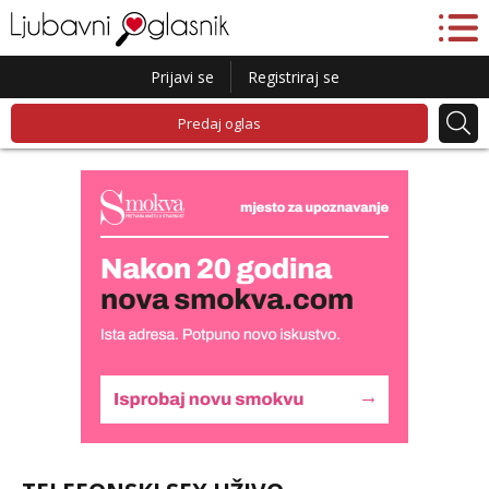
Prijavi se
Registriraj se
Predaj oglas
Liliana
Razgovaram :)
Tel:
064/677-677
- Kod: #69