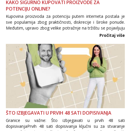
KAKO SIGURNO KUPOVATI PROIZVODE ZA
POTENCIJU ONLINE?
Kupovina proizvoda za potenciju putem interneta postala je
sve popularnija zbog praktičnosti, diskrecije i široke ponude.
Međutim, upravo zbog velike potražnje na tržištu se pojavljuju
i brojni krivotvoreni proizvodi, nepouzdane internetske
Pročitaj više
trgovine te proizvodi nepoznatog podrijetla. ...
ŠTO IZBJEGAVATI U PRVIH 48 SATI DOPISIVANJA
Granice su važne: Što izbjegavati u prvih 48 sati
dopisivanjaPrvih 48 sati dopisivanja ključni su za stvaranje