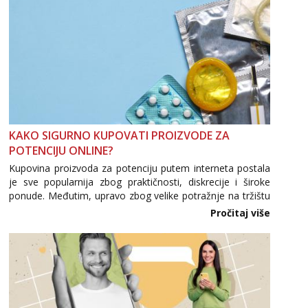
KAKO SIGURNO KUPOVATI PROIZVODE ZA
POTENCIJU ONLINE?
Kupovina proizvoda za potenciju putem interneta postala
je sve popularnija zbog praktičnosti, diskrecije i široke
ponude. Međutim, upravo zbog velike potražnje na tržištu
se pojavljuju i brojni krivotvoreni proizvodi, nepouzdane
Pročitaj više
internetske trgovine te proizvodi nepoznatog podrijetla. ...