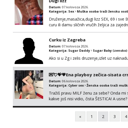
Dugi lizz
Datum
: 07.kolovoza 2026.
Kategorija:
Sex
Muška osoba traži žensku oso
Druženje,masažica,dugi lizz SEX, 69 i sve št
curu ili damu sličnih vručih željica za zaj
i mobilan 🚗 sam.
Curku iz Zagreba
Datum
: 07.kolovoza 2026.
Kategorija:
Sugar Daddy
Sugar Baby (zensko)
Ako si u Zg i zelis druzenje,izlet uz naknad
💌💘💝💗Ena playboy zečica-sisata crn
Datum
: 06.kolovoza 2026.
Kategorija:
Cyber sex
Ženska osoba traži muš
Tražiš pravu MILF ženu za sebe? Onda mi s
kakve još nisi vidio, čista ŠESTICA! A usne
se urezati u pamćenje, jer vjeruj mi, takv
vruće u porukama uz pokoju fotku. Radim sli
«
1
2
3
4