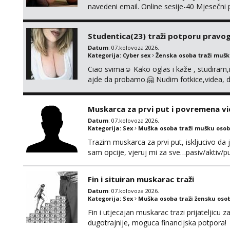
navedeni email. Online sesije-40 Mjesečni
Čekam te poslušni psiću. --Pažnja!⁉️ Mnogi k
ima slične oglase s mojim slikama. Moj ogla
Studentica(23) traži potporu pravo
Datum
: 07.kolovoza 2026.
Kategorija:
Cyber sex
Ženska osoba traži muš
Ciao svima☺️ Kako oglas i kaže , studiram
ajde da probamo.🤗 Nudim fotkice,videa, d
tome slično u zamjenu za mjesečni đepara
vrijeme. Malo jesam sramežljiva ali potrud
Muskarca za prvi put i povremena vi
Datum
: 07.kolovoza 2026.
Kategorija:
Sex
Muška osoba traži mušku osob
Trazim muskarca za prvi put, iskljucivo da j
sam opcije, vjeruj mi za sve…pasiv/aktiv
povremena vidanja uz maksimalnu diskreci
110kg. Ozenjen, uz dogovor o lokaciji i v
Fin i situiran muskarac traži
kontinentalna...
Datum
: 07.kolovoza 2026.
Kategorija:
Sex
Muška osoba traži žensku oso
Fin i utjecajan muskarac trazi prijateljic
dugotrajnije, moguca financijska potpora!