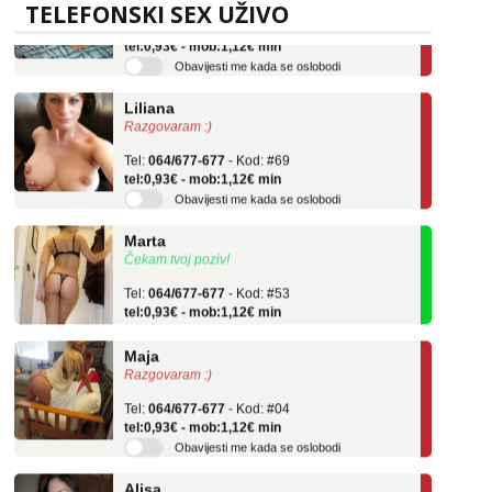
Tel:
064/677-677
- Kod: #136
TELEFONSKI SEX UŽIVO
tel:0,93€ - mob:1,12€ min
Obavijesti me kada se oslobodi
Liliana
Razgovaram :)
Tel:
064/677-677
- Kod: #69
tel:0,93€ - mob:1,12€ min
Obavijesti me kada se oslobodi
Marta
Čekam tvoj poziv!
Tel:
064/677-677
- Kod: #53
tel:0,93€ - mob:1,12€ min
Maja
Razgovaram :)
Tel:
064/677-677
- Kod: #04
tel:0,93€ - mob:1,12€ min
Obavijesti me kada se oslobodi
Alisa
Razgovaram :)