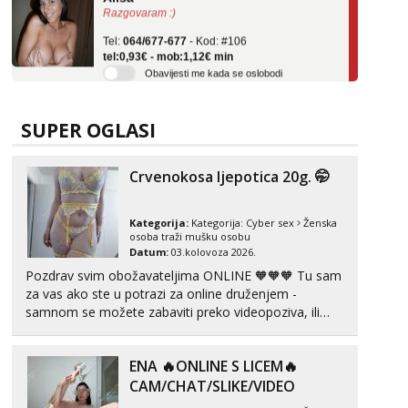
Tel:
064/677-677
- Kod: #106
tel:0,93€ - mob:1,12€ min
Obavijesti me kada se oslobodi
Zara
Razgovaram :)
SUPER OGLASI
Tel:
064/677-677
- Kod: #123
tel:0,93€ - mob:1,12€ min
Obavijesti me kada se oslobodi
Crvenokosa ljepotica 20g. 🤭
Anđela
Čekam tvoj poziv!
Kategorija:
Kategorija:
Cyber sex
Ženska
osoba traži mušku osobu
Tel:
064/677-677
- Kod: #142
Datum:
03.kolovoza 2026.
tel:0,93€ - mob:1,12€ min
Pozdrav svim obožavateljima ONLINE 🧡🧡🧡 Tu sam
za vas ako ste u potrazi za online druženjem -
Lucija
samnom se možete zabaviti preko videopoziva, ili
Razgovaram :)
ako vam nisam dovoljna radim i u paru i trojci s
Tel:
064/677-677
- Kod: #136
kolegicama, svaka je drugačija 😉 Radim i vruća
tel:0,93€ - mob:1,12€ min
ENA 🔥ONLINE S LICEM🔥
tipkanja uz slike i hot line pozive. Za vas sam
Obavijesti me kada se oslobodi
pripremila ...
CAM/CHAT/SLIKE/VIDEO
Liliana