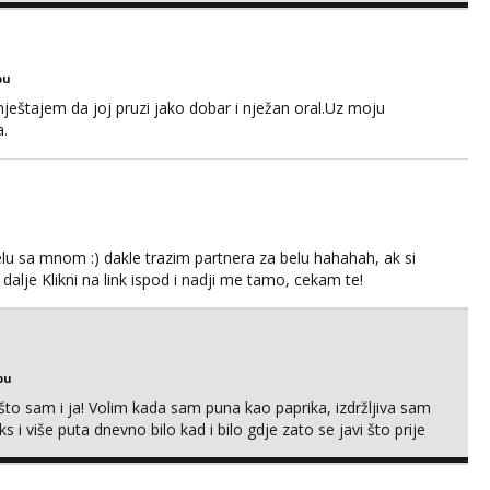
bu
ještajem da joj pruzi jako dobar i nježan oral.Uz moju
a.
lu sa mnom :) dakle trazim partnera za belu hahahah, ak si
 dalje Klikni na link ispod i nadji me tamo, cekam te!
bu
što sam i ja! Volim kada sam puna kao paprika, izdržljiva sam
s i više puta dnevno bilo kad i bilo gdje zato se javi što prije
 me tamo, cekam te!