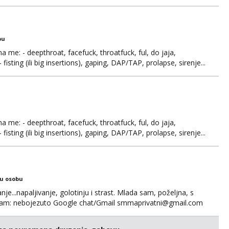
bu
ma me: - deepthroat, facefuck, throatfuck, ful, do jaja,
fisting (ili big insertions), gaping, DAP/TAP, prolapse, sirenje...
 se.
ma me: - deepthroat, facefuck, throatfuck, ful, do jaja,
fisting (ili big insertions), gaping, DAP/TAP, prolapse, sirenje...
 se. Nagrada po želji (od 500€ naviše, ovisi o tome sto
ku osobu
nje...napaljivanje, golotinju i strast. Mlada sam, poželjna, s
egram: nebojezuto Google chat/Gmail smmaprivatni@gmail.com