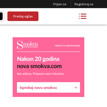
Prijavi se
Registriraj se
Predaj oglas
Lucija
Razgovaram :)