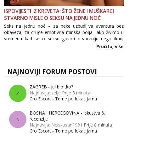
ISPOVIJESTI IZ KREVETA: ŠTO ŽENE I MUŠKARCI
STVARNO MISLE O SEKSU NA JEDNU NOĆ
Seks na jednu noć – za neke uzbudljiva avantura bez
obaveza, za druge emotivna minska polja. Iako živimo u
vremenu kad se o seksu govori otvorenije nego ikad,
tema „jedne noći strasti“ i dalje izaziva burne rasprave. Što
Pročitaj više
zapravo misle žene, a što muškarci? Jesu...
NAJNOVIJI FORUM POSTOVI
ZAGREB - Jel bio tko?
Najnovija: zelje
Prije 8 minuta
Z
Cro Escort - Teme po lokacijama
BOSNA I HERCEGOVINA - Iskustva &
recenzije
N
Najnovija: Neiskusan1991
Prije 8 minuta
Cro Escort - Teme po lokacijama