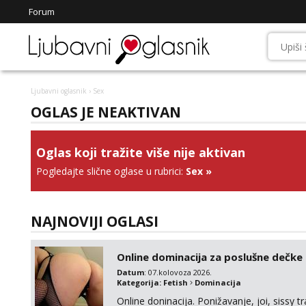
Forum
Ljubavni oglasnik
› Sex
OGLAS JE NEAKTIVAN
Oglas koji tražite više nije aktivan
Pogledajte slične oglase u rubrici:
Sex
»
NAJNOVIJI OGLASI
Online dominacija za poslušne dečke
Datum
: 07.kolovoza 2026.
Kategorija:
Fetish
Dominacija
Online doninacija. Ponižavanje, joi, sissy 