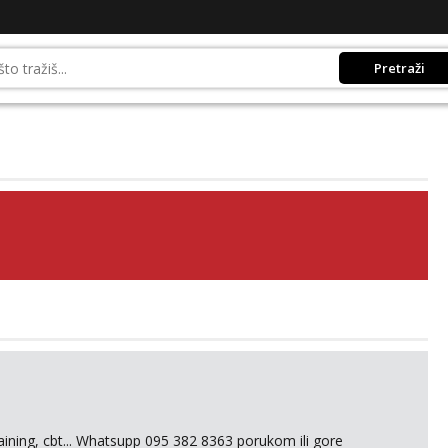
Pretraži
training, cbt... Whatsupp 095 382 8363 porukom ili gore