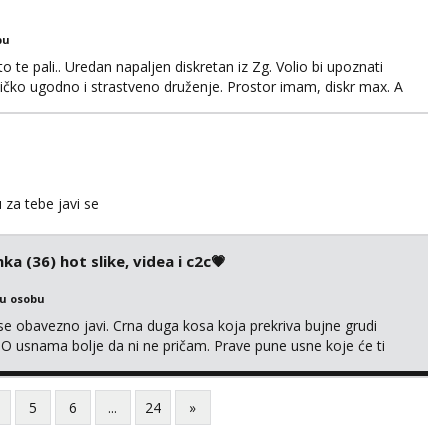
bu
o te pali.. Uredan napaljen diskretan iz Zg. Volio bi upoznati
edničko ugodno i strastveno druženje. Prostor imam, diskr max. A
u za tebe javi se
ka (36) hot slike, videa i c2c💗
ku osobu
e obavezno javi. Crna duga kosa koja prekriva bujne grudi
? O usnama bolje da ni ne pričam. Prave pune usne koje će ti
e još nisi vidio. Uvijek sam spremna za ONLOINE zabavu. Volim
kice i videa po tvojoj želji te imam raznih mater...
5
6
...
24
»