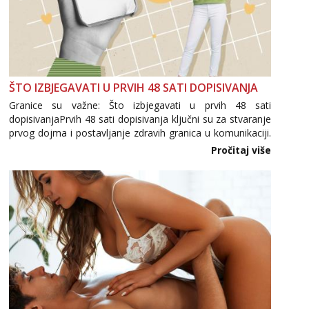
ŠTO IZBJEGAVATI U PRVIH 48 SATI DOPISIVANJA
Granice su važne: Što izbjegavati u prvih 48 sati
dopisivanjaPrvih 48 sati dopisivanja ključni su za stvaranje
prvog dojma i postavljanje zdravih granica u komunikaciji.
Važno je izbjeći prebrzo otkrivanje osobnih ili intimnih
Pročitaj više
informacija, jer nepoznata osoba još nije zaslužila to
povjerenje. Takođe...