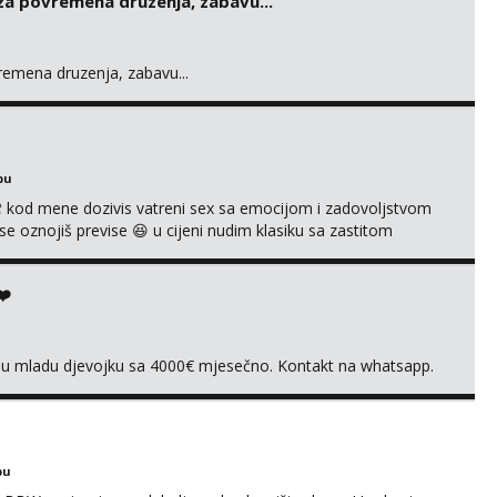
 za povremena druzenja, zabavu...
vremena druzenja, zabavu...
bu
 kod mene dozivis vatreni sex sa emocijom i zadovoljstvom
se oznojiš previse 😆 u cijeni nudim klasiku sa zastitom
 uvijek imam neradim analno i pitanja ako radim bez odma
ginal ✌️😊ali neki vec me poznaju waccap...
❤️
vnu mladu djevojku sa 4000€ mjesečno. Kontakt na whatsapp.
bu