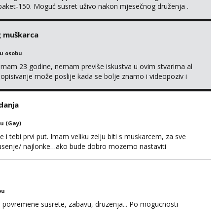
 paket-150. Moguć susret uživo nakon mjesečnog druženja .
lijenti su mi znali reći da im netko šalje moje fotke/videa ili
s za dominaciju je isključvo ov...
g muškarca
ku osobu
,imam 23 godine, nemam previše iskustva u ovim stvarima al
opisivanje može poslije kada se bolje znamo i videopoziv i
c. Idealno ne nešto jednokratno već dogovoreno i na dulje
it ću se da budeš zadovoljan i da imaš nekog za svakodn...
danja
u (Gay)
e i tebi prvi put. Imam veliku zelju biti s muskarcem, za sve
/pusenje/ najlonke…ako bude dobro mozemo nastaviti
ju,sto bude u sobi tamo i ostaje. Jace sam grade 180cm
remenu ja rjesavam apartman/hotel. Odgovara mi cijela
bu
u za povremene susrete, zabavu, druzenja... Po mogucnosti