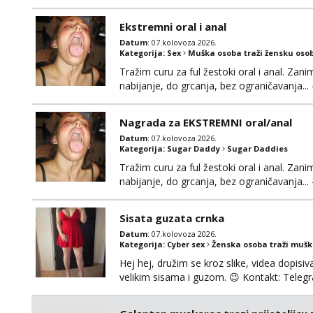
Ekstremni oral i anal
Datum
: 07.kolovoza 2026.
Kategorija:
Sex
Muška osoba traži žensku oso
Tražim curu za ful žestoki oral i anal. Zani
nabijanje, do grcanja, bez ograničavanja... - 
Ako možeš nešto od toga i spremna si, javi
Nagrada za EKSTREMNI oral/anal
Datum
: 07.kolovoza 2026.
Kategorija:
Sugar Daddy
Sugar Daddies
Tražim curu za ful žestoki oral i anal. Zani
nabijanje, do grcanja, bez ograničavanja... - 
Ako možeš nešto od toga i spremna si, javi
možeš)
Sisata guzata crnka
Datum
: 07.kolovoza 2026.
Kategorija:
Cyber sex
Ženska osoba traži muš
Hej hej, družim se kroz slike, videa dopisiva
velikim sisama i guzom. 😉 Kontakt: Tel