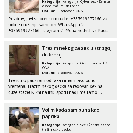
Kategorija:
Kategorija:
Cyber sex
Ženska
Razgovaram :)
osoba traži mušku osobu
Datum:
06.kolovoza 2026.
Tel:
064/677-677
- Kod: #69
Pozdrav, Javi se porukom na br. +385919977166 za
tel:0,93€ - mob:1,12€ min
online druženje samnom. WhatsApp 👉
Obavijesti me kada se oslobodi
+385919977166 Telegram 👉@enafriedrichkis Radim
Marta
videopozive s licem, solo i s partnerom, kolegicama
Čekam tvoj poziv!
(Tina&Natali), razne kombinacije halteri, haljine,
Trazim nekog za sex u strogoj
štikle, samostojeće itd. Nudim svakakva videa seksa,
Tel:
064/677-677
- Kod: #53
puš...
diskreciji
tel:0,93€ - mob:1,12€ min
Kategorija:
Kategorija:
Osobni kontakti
Maja
ONA
Razgovaram :)
Datum:
07.kolovoza 2026.
Trenutno pauziram od faxa i imam jako puno
Tel:
064/677-677
- Kod: #04
tel:0,93€ - mob:1,12€ min
vremena. Trazim nekog decka za redovan sex na
Obavijesti me kada se oslobodi
duze staze! Klikni na link ispod i nadji me tamo,
cekam te!
Alisa
Razgovaram :)
Volim kada sam puna kao
paprika
Tel:
064/677-677
- Kod: #106
tel:0,93€ - mob:1,12€ min
Kategorija:
Kategorija:
Sex
Ženska osoba
Obavijesti me kada se oslobodi
traži mušku osobu