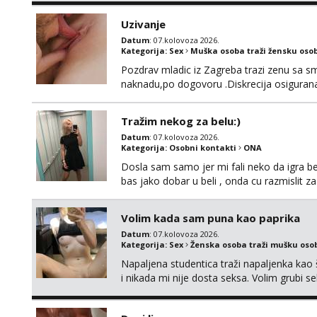
Uzivanje
Datum
: 07.kolovoza 2026.
Kategorija:
Sex
Muška osoba traži žensku oso
Pozdrav mladic iz Zagreba trazi zenu sa sm
naknadu,po dogovoru .Diskrecija osiguran
Tražim nekog za belu:)
Datum
: 07.kolovoza 2026.
Kategorija:
Osobni kontakti
ONA
Dosla sam samo jer mi fali neko da igra be
bas jako dobar u beli , onda cu razmislit za
Volim kada sam puna kao paprika
Datum
: 07.kolovoza 2026.
Kategorija:
Sex
Ženska osoba traži mušku oso
Napaljena studentica traži napaljenka kao 
i nikada mi nije dosta seksa. Volim grubi sek
da me isprobaš Klikni na link ispod i nadji