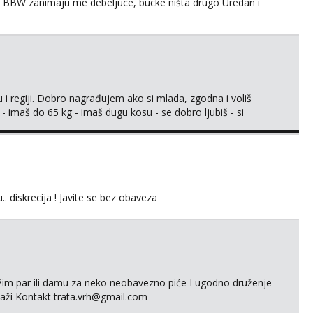
 BBW zanimaju me debeljuce, bucke ništa drugo Uredan i
 i regiji. Dobro nagrađujem ako si mlada, zgodna i voliš
 - imaš do 65 kg - imaš dugu kosu - se dobro ljubiš - si
še) i dostupna radnim danom (vikendi i noći su za obitelj) -
ljajte se: - debele - frajeri i paro...
.. diskrecija ! Javite se bez obaveza
ažim par ili damu za neko neobavezno piće I ugodno druženje
laži Kontakt trata.vrh@gmail.com