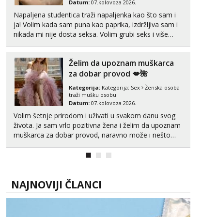
Datum:
07.kolovoza 2026.
Zara
Napaljena studentica traži napaljenka kao što sam i
Razgovaram :)
ja! Volim kada sam puna kao paprika, izdržljiva sam i
Tel:
064/677-677
- Kod: #123
nikada mi nije dosta seksa. Volim grubi seks i više
tel:0,93€ - mob:1,12€ min
puta dnevno bilo kad i bilo gdje zato se javi što prije
Obavijesti me kada se oslobodi
da me isprobaš Klikni na link ispod i nadji me tamo,
Želim da upoznam muškarca
cekam te!
Anđela
za dobar provod 💋🌺
Čekam tvoj poziv!
Kategorija:
Kategorija:
Sex
Ženska osoba
Tel:
064/677-677
- Kod: #142
traži mušku osobu
tel:0,93€ - mob:1,12€ min
Datum:
07.kolovoza 2026.
Volim šetnje prirodom i uživati u svakom danu svog
života. Ja sam vrlo pozitivna žena i želim da upoznam
muškarca za dobar provod, naravno može i nešto
više.💋🌺 Klikni na link ispod i nadji me tamo, cekam
te!
NAJNOVIJI ČLANCI