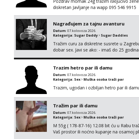
Pozdrav momak 24g tražim isključivo žene
diskretan Javljanje na wapp 095 546 9915
Nagrađujem za tajnu avanturu
Datum
: 07.kolovoza 2026.
Kategorija:
Sugar Daddy
Sugar Daddies
Tražim curu za diskretne susrete u Zagrebu
dobar sex. Javi se ako: - imaš do 25 godina
fleksibilna s vremenom (jer ga nemam previ
vodiš brigu o zdravlju i koristiš zaštitu Ne jav
Trazim hetro par ili damu
Datum
: 07.kolovoza 2026.
Kategorija:
Sex
Muška osoba traži par
Trazim, ugodan i ozbiljan hetro par ili damu
Tražim par ili damu
Datum
: 07.kolovoza 2026.
Kategorija:
Sex
Muška osoba traži par
M 55g ( 178-87-16) 12.08 bit ću u Rabu tr
Vaš prostor ili noćno kupanje na osamoj p