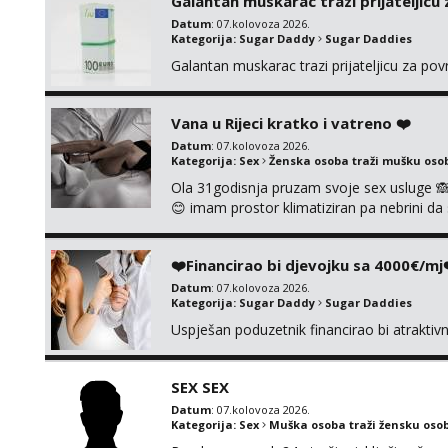
Galantan muskarac trazi prijateljicu
Datum
: 07.kolovoza 2026.
Kategorija:
Sugar Daddy
Sugar Daddies
Galantan muskarac trazi prijateljicu za po
Vana u Rijeci kratko i vatreno ❤️
Datum
: 07.kolovoza 2026.
Kategorija:
Sex
Ženska osoba traži mušku oso
Ola 31godisnja pruzam svoje sex usluge 
😊 imam prostor klimatiziran pa nebrini da 
pusenje bez dirkanje i lizanje sexy rublje
ignoriram radim samo sa svojim slikama ori
❤️Financirao bi djevojku sa 4000€/mj
Datum
: 07.kolovoza 2026.
Kategorija:
Sugar Daddy
Sugar Daddies
Uspješan poduzetnik financirao bi atrakti
SEX SEX
Datum
: 07.kolovoza 2026.
Kategorija:
Sex
Muška osoba traži žensku oso