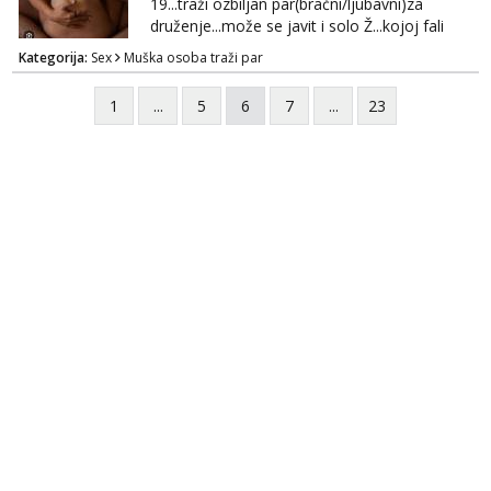
19...traži ozbiljan par(bračni/ljubavni)za
druženje...može se javit i solo Ž...kojoj fali
uzbuđenja i strasti...područje otoka Murtera i
Kategorija:
Sex
Muška osoba traži par
bliža okolica...WhatsApp...Telegram
1
...
5
6
7
...
23