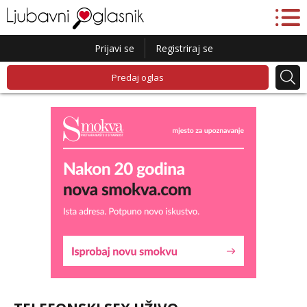
Prijavi se
Registriraj se
Predaj oglas
Lucija
Razgovaram :)
Tel:
064/677-677
- Kod: #136