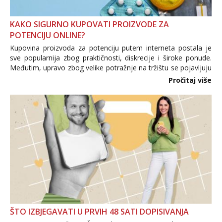
KAKO SIGURNO KUPOVATI PROIZVODE ZA
POTENCIJU ONLINE?
Kupovina proizvoda za potenciju putem interneta postala je
sve popularnija zbog praktičnosti, diskrecije i široke ponude.
Međutim, upravo zbog velike potražnje na tržištu se pojavljuju
i brojni krivotvoreni proizvodi, nepouzdane internetske
Pročitaj više
trgovine te proizvodi nepoznatog podrijetla. ...
ŠTO IZBJEGAVATI U PRVIH 48 SATI DOPISIVANJA