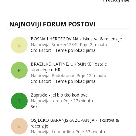
muškarci? Jesu...
NAJNOVIJI FORUM POSTOVI
BOSNA I HERCEGOVINA - Iskustva & recenzije
Najnovija: Smeker12345
Prije 2 minuta
S
Cro Escort - Teme po lokacijama
BRAZILKE, LATINE, UKRAINKE i ostale
strankinje u HR
P
Najnovija: Padobranac
Prije 12 minuta
Cro Escort - Teme po lokacijama
Zapruđe - Jel bio tko kod ove
Najnovija: temp
Prije 27 minuta
T
Sex
OSJEČKO BARANJSKA ŽUPANIJA - Iskustva &
recenzije
L
Najnovija: Leonardino
Prije 57 minuta