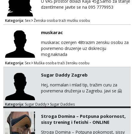
U VAŠ prostor dolazi Kaja 45g.Samo za starije
dzentlmene javite se na 095 7779953
Kategorija:
Sex
Ženska osoba traži mušku osobu
muskarac
muskarac ozenjen 48trazim zensku osobu za
povremeno druzenje uz diskreciju
mog.naknada
Kategorija:
Sex
Muška osoba traži žensku osobu
Sugar Daddy Zagreb
Hej, normalan i mlad tip, tražim curu za
povremena druženja u Zagrebu. Javi se 🤗
Kategorija:
Sugar Daddy
Sugar Daddies
Stroga Domina – Potpuna pokornost,
sissy trening i fetishi - ONLINE
Stroga Domina – Potpuna pokornost, sissy