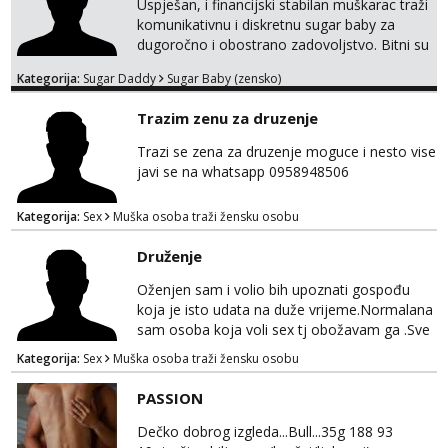
Uspješan, i financijski stabilan muškarac traži
komunikativnu i diskretnu sugar baby za
dugoročno i obostrano zadovoljstvo. Bitni su
mi kemija, povjerenje, diskrecija i jasan
Kategorija:
Sugar Daddy
Sugar Baby (zensko)
dogovor bez komplikacija. Nagrada
financijska se podrazumjeva. Ako znaš što
Trazim zenu za druzenje
želiš – javi se privatno s kratkim opisom i
fotografijom.
Trazi se zena za druzenje moguce i nesto vise
javi se na whatsapp 0958948506
Kategorija:
Sex
Muška osoba traži žensku osobu
Druženje
Oženjen sam i volio bih upoznati gospođu
koja je isto udata na duže vrijeme.Normalana
sam osoba koja voli sex tj obožavam ga .Sve
ostalo možemo srediti u hodu naravno
Kategorija:
Sex
Muška osoba traži žensku osobu
diskrecija mi je najvažnija.Prostor je moj
.Molim samo normalne osobe bez nekih
PASSION
bonova zahtjeva i traženja novca sa bilo koje
strane.Ajmo uživati i svatko svojim putem
Dečko dobrog izgleda...Bull...35g 188 93