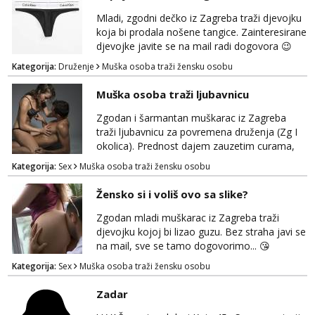
Mladi, zgodni dečko iz Zagreba traži djevojku
koja bi prodala nošene tangice. Zainteresirane
djevojke javite se na mail radi dogovora 😉
Kategorija:
Druženje
Muška osoba traži žensku osobu
Muška osoba traži ljubavnicu
Zgodan i šarmantan muškarac iz Zagreba
traži ljubavnicu za povremena druženja (Zg I
okolica). Prednost dajem zauzetim curama,
jer vjerujem da im je diskrecija jako bitna kao
Kategorija:
Sex
Muška osoba traži žensku osobu
i meni. Javite se na mail gdje možemo
započeti razgovor... 💋
Žensko si i voliš ovo sa slike?
Zgodan mladi muškarac iz Zagreba traži
djevojku kojoj bi lizao guzu. Bez straha javi se
na mail, sve se tamo dogovorimo... 😘
Kategorija:
Sex
Muška osoba traži žensku osobu
Zadar