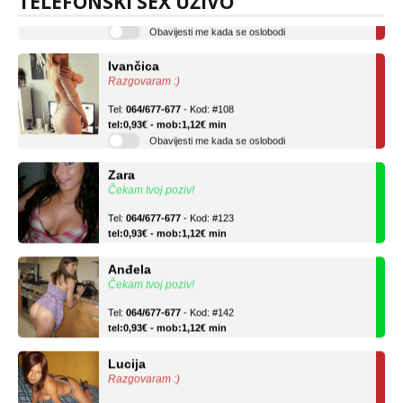
TELEFONSKI SEX UŽIVO
tel:0,93€ - mob:1,12€ min
Obavijesti me kada se oslobodi
Ivančica
Razgovaram :)
Tel:
064/677-677
- Kod: #108
tel:0,93€ - mob:1,12€ min
Obavijesti me kada se oslobodi
Zara
Čekam tvoj poziv!
Tel:
064/677-677
- Kod: #123
tel:0,93€ - mob:1,12€ min
Anđela
Čekam tvoj poziv!
Tel:
064/677-677
- Kod: #142
tel:0,93€ - mob:1,12€ min
Lucija
Razgovaram :)
Tel:
064/677-677
- Kod: #136