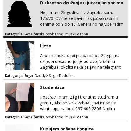
Diskretno druženje u jutarnjim satima
Hej, imam 25 godina i iz Zagreba sam.
175/70. Ovime se bavim isključivo radnim
danima od 9 do 16. Generalno najviše radim
GFE, tako da ako voliš lagana, opuštena
Kategorija:
Sex
Ženska osoba traži mušku osobu
druženja u diskreciji, vjerovatno ćemo si
pasati. Preferiram dugoročna druženja
Ljeto
također, nisam zainteresirana za one and
done susrete. Ako se nalaziš u ovome, javi
Ako ima neka ozbiljna dama od 20g pa na
mi se na WhatsApp sa nečime o sebi i tome
dalje, a dosadno joj je po ovoj vrućini u
što voliš seksualno za daljnji d...
Zagrebu ili okolici neka se javi na telegram:
Bozt_8 ili na viber 099 674 2553.
Kategorija:
Sugar Daddy
Sugar Daddies
Studentica
Pozdrav, imam 21g i trenutno studiram u
gradu , Ako se zelis zabavit javi mi se na
whats upp na broj 097 606 2806 Nudim
razme vrste zabave uzivo i online
Kategorija:
Sex
Ženska osoba traži mušku osobu
Kupujem nošene tangice