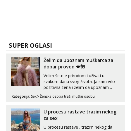
SUPER OGLASI
Želim da upoznam muškarca za
dobar provod 💋🌺
Volim šetnje prirodom i uživati u
svakom danu svog života. Ja sam vrlo
pozitivna žena i želim da upoznam
muškarca za dobar provod, naravno
Kategorija:
Sex
Ženska osoba traži mušku osobu
može i nešto više.💋🌺 Klikni na link
ispod i nadji me tamo, cekam te!
U procesu rastave trazim nekog
za sex
U procesu rastave , trazim nekog da