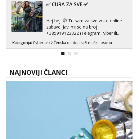
U mojoj raznolikoj ponudi možeš
✅ CURA ZA SVE ✅
pranaći nešto po svojoj mjeri. Sexi videa
s kolegica...
Hej hej. 🤭 Tu sam za sve vrste online
zabave. Javi mi se na broj
+385919123322 (Telegram, Viber ili
Whatsapp). 🤙 NE javljaj se na uzivo.
Kategorija:
Cyber sex
Ženska osoba traži mušku osobu
Hvala.
NAJNOVIJI ČLANCI