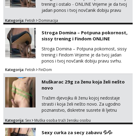
trening i ostalo - ONLINE Vrijeme je da tvoj
jadan ponos i tvoj novčanik dobiju pravu
svrhu. Inteligentna, hladna i beskompromisna
Kategorija:
Fetish
Dominacija
Domina preuzima potpunu kontrolu nad
tvojim umom i financijama. Zanimaju me
Stroga Domina – Potpuna pokornost,
isključivo ozbiljni, solventni i poslušni subovi
sissy trening i Findom ONLINE
koji žude za strogim zapovijedima, sissy
transformacijom (rublje, elegancija) i
Stroga Domina – Potpuna pokornost, sissy
potpunim psiholo...
trening i Findom Vrijeme je da tvoj jadan
ponos i tvoj novčanik dobiju pravu svrhu.
Inteligentna, hladna i beskompromisna
Kategorija:
Fetish
FinDom
Domina preuzima potpunu kontrolu nad
tvojim umom i financijama. Zanimaju me
Muškarac 29g za ženu koja želi nešto
isključivo ozbiljni, solventni i poslušni subovi
novo
koji žude za strogim zapovijedima, sissy
transformacijom (rublje, elegancija) i
Tražim djevojku ili ženu kojoj nedostaje
potpunim psihološkim treni...
strasti i koja želi nešto novo. Za ugodno
poznanstvo, diskretne susrete ili ljetnu
avanturu. U dobroj sam formi vrlo izdržljiv i
Kategorija:
Sex
Muška osoba traži žensku osobu
uredan. Slobodna ili zauzeta, dobrodošla. Prvi
kontakt porukom whatsapp, viber ili SMS,
Sexy curka za secy zabavu 💦💦
kasnije može poziv. Sl. Brod moj prostor