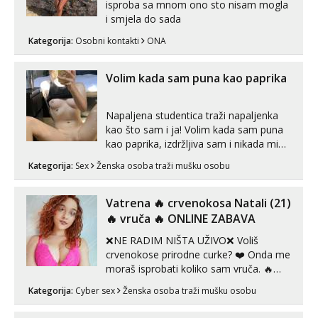
isproba sa mnom ono sto nisam mogla
i smjela do sada
Kategorija:
Osobni kontakti
ONA
Volim kada sam puna kao paprika
Napaljena studentica traži napaljenka
kao što sam i ja! Volim kada sam puna
kao paprika, izdržljiva sam i nikada mi
nije dosta seksa. Volim grubi seks i više
Kategorija:
Sex
Ženska osoba traži mušku osobu
puta dnevno bilo kad i bilo gdje zato se
javi što prije da me isprobaš Klikni na
link ispod i nadji me tamo, cekam te!
Vatrena ‎️‍🔥 crvenokosa Natali (21)
‎️‍🔥 vruča‎ ️‍🔥 ONLINE ZABAVA
❌NE RADIM NIŠTA UŽIVO❌ Voliš
crvenokose prirodne curke? ❤️ Onda me
moraš isprobati koliko sam vruča.‎ ️‍🔥
MLADA vražica koja ima 100%
Kategorija:
Cyber sex
Ženska osoba traži mušku osobu
prorodne grudi, 💦 Misli su mi uvijek
prljave i u svemu vidim samo užitak. 💦