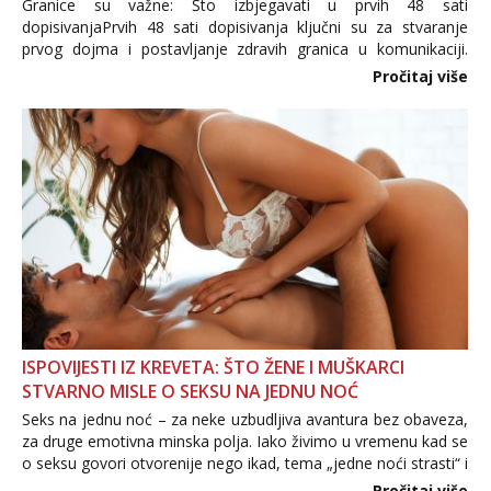
Granice su važne: Što izbjegavati u prvih 48 sati
dopisivanjaPrvih 48 sati dopisivanja ključni su za stvaranje
prvog dojma i postavljanje zdravih granica u komunikaciji.
Važno je izbjeći prebrzo otkrivanje osobnih ili intimnih
Pročitaj više
informacija, jer nepoznata osoba još nije zaslužila to
povjerenje. Takođe...
ISPOVIJESTI IZ KREVETA: ŠTO ŽENE I MUŠKARCI
STVARNO MISLE O SEKSU NA JEDNU NOĆ
Seks na jednu noć – za neke uzbudljiva avantura bez obaveza,
za druge emotivna minska polja. Iako živimo u vremenu kad se
o seksu govori otvorenije nego ikad, tema „jedne noći strasti“ i
dalje izaziva burne rasprave. Što zapravo misle žene, a što
Pročitaj više