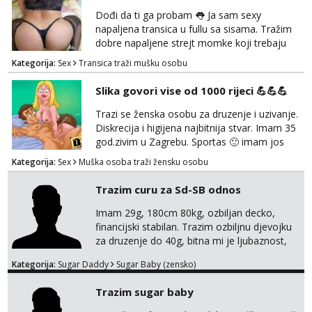
Zagreb i ostatak Hrvatske mobilan !
Dođi da ti ga probam 👅 Ja sam sexy
𝗡𝗮𝗽𝗼𝗺𝗲𝗻𝗮 tražim samo žene...
napaljena transica u fullu sa sisama. Tražim
dobre napaljene strejt momke koji trebaju
diskretno pražnjenje kite. Samo za dobre
Kategorija:
Sex
Transica traži mušku osobu
frajere koji drže do sebe. Imaj neku sliku.
Pozivi i poruke bez slike - nema odgovora.
Slika govori vise od 1000 rijeci 💪💪💪
Pojebi me Poruke WhatsApp: 0998667649
Trazi se ženska osobu za druzenje i uzivanje.
Diskrecija i higijena najbitnija stvar. Imam 35
god.zivim u Zagrebu. Sportas 🙂 imam jos
kondicije 🤣 Za sve informacije i dogovore na
Kategorija:
Sex
Muška osoba traži žensku osobu
mail I molim samo ozbiljne i zainteresirane
😉!! I molim takoder da se ne javljaju muski!!!
Trazim curu za Sd-SB odnos
Pozdrav
Imam 29g, 180cm 80kg, ozbiljan decko,
financijski stabilan. Trazim ozbiljnu djevojku
za druzenje do 40g, bitna mi je ljubaznost,
kemija, atraktivnost. Molim da mi se
Kategorija:
Sugar Daddy
Sugar Baby (zensko)
predstavis sa opisom i slikom, o nagradi
mozemo preko emaila pricat.
Trazim sugar baby