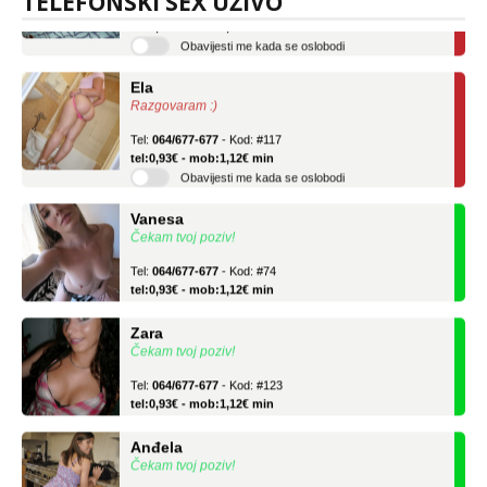
TELEFONSKI SEX UŽIVO
tel:0,93€ - mob:1,12€ min
Obavijesti me kada se oslobodi
Ela
Razgovaram :)
Tel:
064/677-677
- Kod: #117
tel:0,93€ - mob:1,12€ min
Obavijesti me kada se oslobodi
Vanesa
Čekam tvoj poziv!
Tel:
064/677-677
- Kod: #74
tel:0,93€ - mob:1,12€ min
Zara
Čekam tvoj poziv!
Tel:
064/677-677
- Kod: #123
tel:0,93€ - mob:1,12€ min
Anđela
Čekam tvoj poziv!