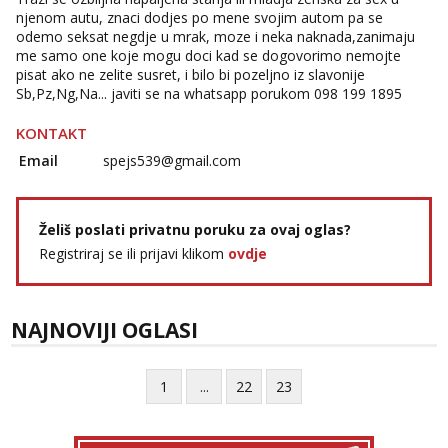
njenom autu, znaci dodjes po mene svojim autom pa se
odemo seksat negdje u mrak, moze i neka naknada,zanimaju
me samo one koje mogu doci kad se dogovorimo nemojte
pisat ako ne zelite susret, i bilo bi pozeljno iz slavonije
Sb,Pz,Ng,Na... javiti se na whatsapp porukom 098 199 1895
KONTAKT
Email
spejs539@gmail.com
Želiš poslati privatnu poruku za ovaj oglas?
Registriraj se ili prijavi klikom
ovdje
NAJNOVIJI OGLASI
1
...
22
23