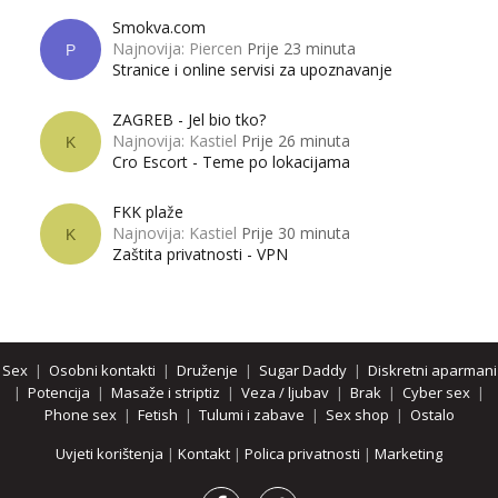
Smokva.com
Najnovija: Piercen
Prije 23 minuta
P
Stranice i online servisi za upoznavanje
ZAGREB - Jel bio tko?
Najnovija: Kastiel
Prije 26 minuta
K
Cro Escort - Teme po lokacijama
FKK plaže
Najnovija: Kastiel
Prije 30 minuta
K
Zaštita privatnosti - VPN
Sex
|
Osobni kontakti
|
Druženje
|
Sugar Daddy
|
Diskretni aparmani
|
Potencija
|
Masaže i striptiz
|
Veza / ljubav
|
Brak
|
Cyber sex
|
Phone sex
|
Fetish
|
Tulumi i zabave
|
Sex shop
|
Ostalo
Uvjeti korištenja
|
Kontakt
|
Polica privatnosti
|
Marketing