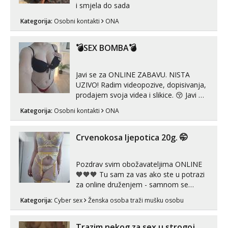
i smjela do sada
Kategorija:
Osobni kontakti
ONA
💣SEX BOMBA💣
Javi se za ONLINE ZABAVU. NISTA
UZIVO! Radim videopozive, dopisivanja,
prodajem svoja videa i slikice. 😚 Javi mi
se porukom na Whatsupp, Viber ili
Kategorija:
Osobni kontakti
ONA
Telegram. +385 91 723 0045
Crvenokosa ljepotica 20g. 🤭
Pozdrav svim obožavateljima ONLINE
🧡🧡🧡 Tu sam za vas ako ste u potrazi
za online druženjem - samnom se
možete zabaviti preko videopoziva, ili
Kategorija:
Cyber sex
Ženska osoba traži mušku osobu
ako vam nisam dovoljna radim i u paru i
trojci s kolegicama, svaka je drugačija
😉 Radim i vruća tipkanja uz slike i hot
Trazim nekog za sex u strogoj