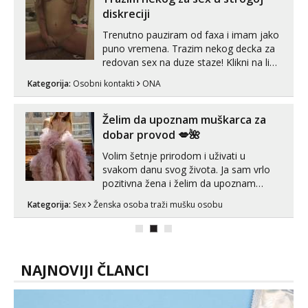
line pozive. Za vas sam pripremila ...
diskreciji
Trenutno pauziram od faxa i imam jako
puno vremena. Trazim nekog decka za
redovan sex na duze staze! Klikni na link
ispod i nadji me tamo, cekam te!
Kategorija:
Osobni kontakti
ONA
Želim da upoznam muškarca za
dobar provod 💋🌺
Volim šetnje prirodom i uživati u
svakom danu svog života. Ja sam vrlo
pozitivna žena i želim da upoznam
muškarca za dobar provod, naravno
Kategorija:
Sex
Ženska osoba traži mušku osobu
može i nešto više.💋🌺 Klikni na link
ispod i nadji me tamo, cekam te!
NAJNOVIJI ČLANCI