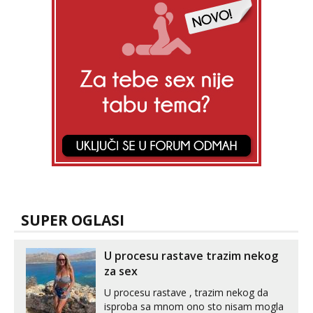
SUPER OGLASI
U procesu rastave trazim nekog
za sex
U procesu rastave , trazim nekog da
isproba sa mnom ono sto nisam mogla