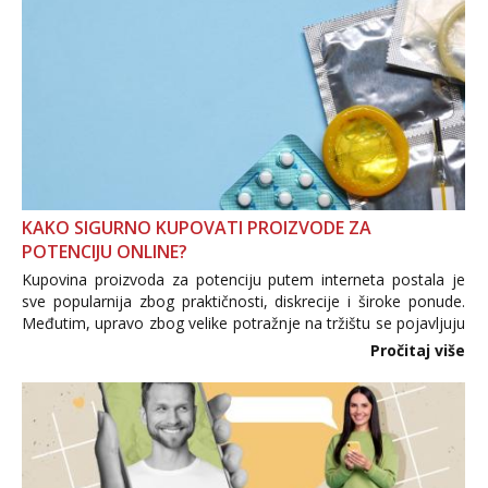
KAKO SIGURNO KUPOVATI PROIZVODE ZA
POTENCIJU ONLINE?
Kupovina proizvoda za potenciju putem interneta postala je
sve popularnija zbog praktičnosti, diskrecije i široke ponude.
Međutim, upravo zbog velike potražnje na tržištu se pojavljuju
i brojni krivotvoreni proizvodi, nepouzdane internetske
Pročitaj više
trgovine te proizvodi nepoznatog podrijetla. ...