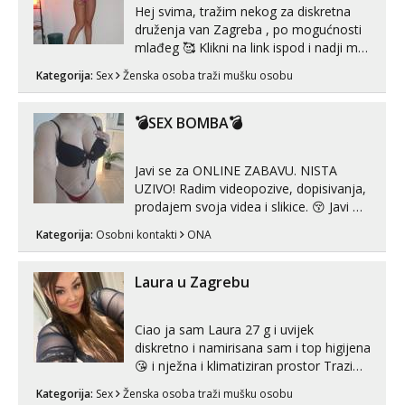
Hej svima, tražim nekog za diskretna
druženja van Zagreba , po mogućnosti
mlađeg 🥰 Klikni na link ispod i nadji me
tamo, cekam te!
Kategorija:
Sex
Ženska osoba traži mušku osobu
💣SEX BOMBA💣
Javi se za ONLINE ZABAVU. NISTA
UZIVO! Radim videopozive, dopisivanja,
prodajem svoja videa i slikice. 😚 Javi mi
se porukom na Whatsupp, Viber ili
Kategorija:
Osobni kontakti
ONA
Telegram. +385 91 723 0045
Laura u Zagrebu
Ciao ja sam Laura 27 g i uvijek
diskretno i namirisana sam i top higijena
😘 i nježna i klimatiziran prostor Trazim
sex za nagradu Radim klasican sex
Kategorija:
Sex
Ženska osoba traži mušku osobu
Pusenje i gutanje sperme Erotsko rublje