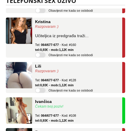
TELEFONSKI SEX UŽIVO
tel:0,93€ - mob:1,12€ min
Obavijesti me kada se oslobodi
Kristina
Razgovaram :)
Učiteljica iz predgrađa traži...
Tel:
064/677-677
- Kod: #160
tel:0,93€ - mob:1,12€ min
Obavijesti me kada se oslobodi
Lili
Razgovaram :)
Tel:
064/677-677
- Kod: #128
tel:0,93€ - mob:1,12€ min
Obavijesti me kada se oslobodi
Ivančica
Čekam tvoj poziv!
Tel:
064/677-677
- Kod: #108
tel:0,93€ - mob:1,12€ min
Zara