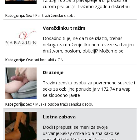
i Ž 35g 160 59 3 plava(željela bi probati sa
curom prvi put)!! Tražimo zgodnu diskretnu
curu koja bi nas promatrala dok imamo
Kategorija:
Sex
Par traži žensku osobu
žestok odnos. Može se pridruziti ali i ne
mora.Bitno da uzivamo diskretno anonimno
Varaždinku tražim
bez upoznavanja puno.Sliku mozemo
razmjeniti,ali najbolje uzivo se upoznati. Na
Dosadno ti je, ne da ti se izlaziti, trebaš
goo smo do 15.8 poslije tog mozemo se
nekoga za druženje tko nema veze sa tvojim
druziti,javi se na mail il...
društvom, poslom, obitelji? Možemo se
podružiti i zabaviti na razne načine. Makni se
Kategorija:
Osobni kontakti
ON
od svakodnevice samnom. Javi se na
Whatsapp. Samo Varaždin i okolica.
Druzenje
Trazim zensku osobu za povremene susrete i
seks za ozbiljne ponude ja v 172 74 na wap
se slobodno javite
Kategorija:
Sex
Muška osoba traži žensku osobu
Ljetna zabava
Dođi i prepusti se meni za svoje
uživanje.Seksy crnka koja zna kako se
posvetiti tebi. Vruća masaža,oral sex