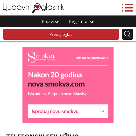
Prijavi se
Registriraj se
Predaj oglas
Liliana
Razgovaram :)
Tel:
064/677-677
- Kod: #69