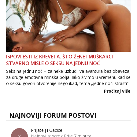
ISPOVIJESTI IZ KREVETA: ŠTO ŽENE I MUŠKARCI
STVARNO MISLE O SEKSU NA JEDNU NOĆ
Seks na jednu noć – za neke uzbudljiva avantura bez obaveza,
za druge emotivna minska polja. Iako živimo u vremenu kad se
o seksu govori otvorenije nego ikad, tema „jedne noći strasti“ i
dalje izaziva burne rasprave. Što zapravo misle žene, a što
Pročitaj više
muškarci? Jesu...
NAJNOVIJI FORUM POSTOVI
Prijatelj i Gacice
Najnovija: xcrox
Prije 7 minuta
X