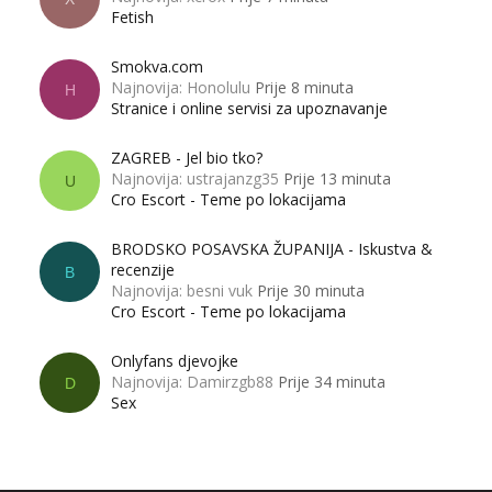
Fetish
Smokva.com
Najnovija: Honolulu
Prije 8 minuta
H
Stranice i online servisi za upoznavanje
ZAGREB - Jel bio tko?
Najnovija: ustrajanzg35
Prije 13 minuta
U
Cro Escort - Teme po lokacijama
BRODSKO POSAVSKA ŽUPANIJA - Iskustva &
recenzije
B
Najnovija: besni vuk
Prije 30 minuta
Cro Escort - Teme po lokacijama
Onlyfans djevojke
Najnovija: Damirzgb88
Prije 34 minuta
D
Sex