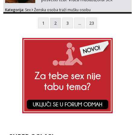
opuštanje i odmor za tebe. Sve info na mob
Kategorija:
Sex
Ženska osoba traži mušku osobu
099/871-8287
1
2
3
...
23