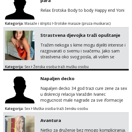
para
Relax Erotska Body to body Happy end Yoni
Kategorija:
Masaže i striptiz
Erotske masaze (pruza muskarac)
Strastvena djevojka traži opuštanje
Tražim nekoga s kime mogu dijeliti interese i
razgovarati o svemu i svačemu. Jako sam
strastvena oko svog posla, ali volim se
opustiti i provesti vrijeme s prijateljima.
Kategorija:
Sex
Ženska osoba traži mušku osobu
Voljela bi naci nekoga pa da se nemoram
samo s prijateljima opustati ;) Klikni na link
Napaljen decko
ispod i nadji me tamo, cekam te!
Napaljen decko 34 god trazi cure zene za sex
u diskreciji relacija Varaždin Ivanec
mogucnost male nagrade za sve iformacije
pisite na broj 098819637 pusa
Kategorija:
Sex
Muška osoba traži žensku osobu
Avantura
Netko za druženje bez mnogo kompliciranja.