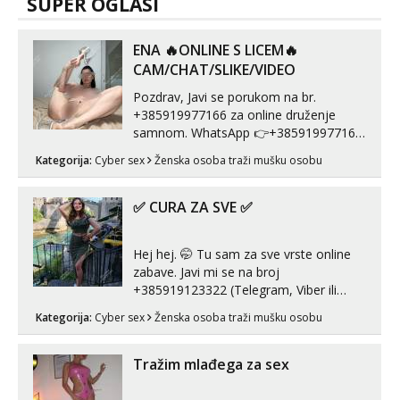
SUPER OGLASI
ENA 🔥ONLINE S LICEM🔥
CAM/CHAT/SLIKE/VIDEO
Pozdrav, Javi se porukom na br.
+385919977166 za online druženje
samnom. WhatsApp 👉+385919977166
Telegram 👉@enafriedrichkis Radim
Kategorija:
Cyber sex
Ženska osoba traži mušku osobu
videopozive s licem, solo i s partnerom,
kolegicama (Tina&Natali), razne
kombinacije halteri, haljine, štikle,
✅ CURA ZA SVE ✅
samostojeće itd. Nudim svakakva videa
seksa, puš...
Hej hej. 🤭 Tu sam za sve vrste online
zabave. Javi mi se na broj
+385919123322 (Telegram, Viber ili
Whatsapp). 🤙 NE javljaj se na uzivo.
Kategorija:
Cyber sex
Ženska osoba traži mušku osobu
Hvala.
Tražim mlađega za sex