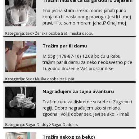
Trazim muskarca da ga dobro zajašem
Obavijesti me kada se oslobodi
Ima jedna stara izreka: moras jahati puno
Lili
konja da bi nasla onog pravoga. Jesi li ti moj
Razgovaram :)
pravi, ili te samo moram jahati? Onaj moj
Tel:
064/677-677
- Kod: #128
bivsi je bio samo konj hahahahah Klikni niže
Kategorija:
Sex
Ženska osoba traži mušku osobu
tel:0,93€ - mob:1,12€ min
na sexdater link i javi mi se tamo....
Obavijesti me kada se oslobodi
Tražim par ili damu
Ivančica
M 55g ( 178-87-16) 12.08 bit ću u Rabu
Čekam tvoj poziv!
tražim par ili damu za neko neobavezno piće
Tel:
064/677-677
- Kod: #108
I ugodno druženje Vaš prostor ili se
tel:0,93€ - mob:1,12€ min
odvezemo gumenjakom na nekoj osamoj
Kategorija:
Sex
Muška osoba traži par
plaži na noćno kupanje Kontakt
Zara
trata.vrh@gmail.com
Razgovaram :)
Nagrađujem za tajnu avanturu
Tel:
064/677-677
- Kod: #123
Tražim curu za diskretne susrete u Zagrebu i
tel:0,93€ - mob:1,12€ min
regiji. Dobro nagrađujem ako si mlada,
Obavijesti me kada se oslobodi
zgodna i voliš dobar sex. Javi se ako: - imaš
do 25 godina - imaš do 65 kg - imaš dugu
Anđela
Kategorija:
Sugar Daddy
Sugar Daddies
kosu - se dobro ljubiš - si fleksibilna s
Čekam tvoj poziv!
vremenom (jer ga nemam previše) i
Tel:
064/677-677
- Kod: #142
Tražim nekog za belu:)
dostupna radnim danom (vikendi i noći su za