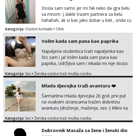
tel:0,93€ - mob:1,12€ min
obitelj) - vodiš brigu o zdravlju i koristiš
Dosla sam samo jer mi fali neko da igra belu
zaštitu Ne javljajte se: - debele - frajeri i
sa mnom :) dakle trazim partnera za belu
paro...
hahahah, ak si bas jako dobar u beli , onda cu
razmislit za dalje Klikni na link ispod i nadji me
Kategorija:
Osobni kontakti
ONA
tamo, cekam te!
Volim kada sam puna kao paprika
Napaljena studentica traži napaljenka kao
što sam i ja! Volim kada sam puna kao
paprika, izdržljiva sam i nikada mi nije dosta
seksa. Volim grubi seks i više puta dnevno
Kategorija:
Sex
Ženska osoba traži mušku osobu
bilo kad i bilo gdje zato se javi što prije da
me isprobaš Klikni na link ispod i nadji me
Mlada djevojka traži avanturu ❤️
tamo, cekam te!
Šarmantna mlada djevojka 26 god. prvi put
na ovakvim stranicama tražim diskretnu
avanturu (druženje, maženje, sex :) Klikni na
link ispod i nadji me tamo, cekam te!
Kategorija:
Sex
Ženska osoba traži mušku osobu
Dubrovnik Masaža za žene i ženski dio