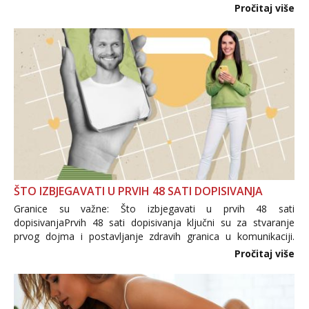
i brojni krivotvoreni proizvodi, nepouzdane internetske
Pročitaj više
trgovine te proizvodi nepoznatog podrijetla. ...
ŠTO IZBJEGAVATI U PRVIH 48 SATI DOPISIVANJA
Granice su važne: Što izbjegavati u prvih 48 sati
dopisivanjaPrvih 48 sati dopisivanja ključni su za stvaranje
prvog dojma i postavljanje zdravih granica u komunikaciji.
Važno je izbjeći prebrzo otkrivanje osobnih ili intimnih
Pročitaj više
informacija, jer nepoznata osoba još nije zaslužila to
povjerenje. Takođe...