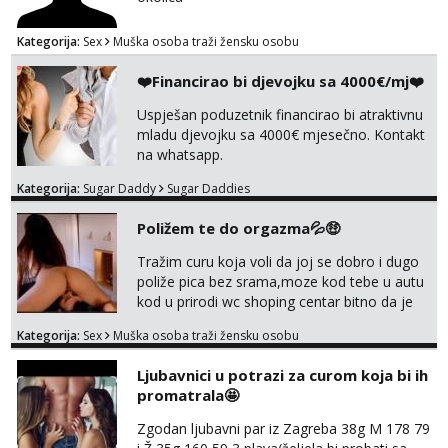
Kategorija:
Sex
Muška osoba traži žensku osobu
❤️Financirao bi djevojku sa 4000€/mj❤️
Uspješan poduzetnik financirao bi atraktivnu
mladu djevojku sa 4000€ mjesečno. Kontakt
na whatsapp.
Kategorija:
Sugar Daddy
Sugar Daddies
Poližem te do orgazma💦🤑
Tražim curu koja voli da joj se dobro i dugo
poliže pica bez srama,moze kod tebe u autu
kod u prirodi wc shoping centar bitno da je
uzbudljivo i da si full diskretna i napaljena💦
Kategorija:
Sex
Muška osoba traži žensku osobu
jer nisam solo. Zgodan sam i diskretan,sliku
šaljem na wapp telegram..178 78kg.,javi se
Ljubavnici u potrazi za curom koja bi ih
za brz dogovor Kontakt 0958759047
promatrala🤩
Zgodan ljubavni par iz Zagreba 38g M 178 79