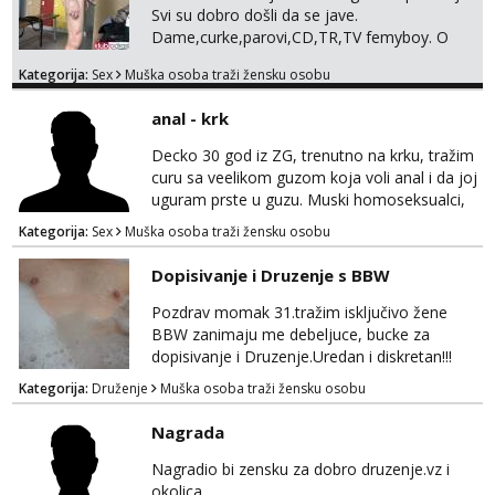
Svi su dobro došli da se jave.
Dame,curke,parovi,CD,TR,TV femyboy. O
svemu možemo porazgovarati. Prostor
Kategorija:
Sex
Muška osoba traži žensku osobu
nemam ali ako smo za druženje možemo
nešto iskombinirati(auto,najam na dva sata)
anal - krk
Decko 30 god iz ZG, trenutno na krku, tražim
curu sa veelikom guzom koja voli anal i da joj
uguram prste u guzu. Muski homoseksualci,
parovi i transiči odjebite, ne zanimate me. Bilo
Kategorija:
Sex
Muška osoba traži žensku osobu
kakva placanja opcenito (gotovina) ili
unaprijed (aircash, paysafecard, bonovi) ne
Dopisivanje i Druzenje s BBW
dolaze u obzir. Javit se prvo porukom na
whatsapp 0958048882.
Pozdrav momak 31.tražim isključivo žene
BBW zanimaju me debeljuce, bucke za
dopisivanje i Druzenje.Uredan i diskretan!!!
Kategorija:
Druženje
Muška osoba traži žensku osobu
Nagrada
Nagradio bi zensku za dobro druzenje.vz i
okolica