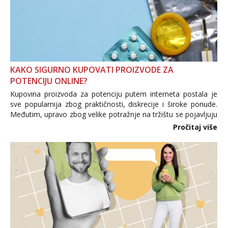
KAKO SIGURNO KUPOVATI PROIZVODE ZA
POTENCIJU ONLINE?
Kupovina proizvoda za potenciju putem interneta postala je
sve popularnija zbog praktičnosti, diskrecije i široke ponude.
Međutim, upravo zbog velike potražnje na tržištu se pojavljuju
i brojni krivotvoreni proizvodi, nepouzdane internetske
Pročitaj više
trgovine te proizvodi nepoznatog podrijetla. ...