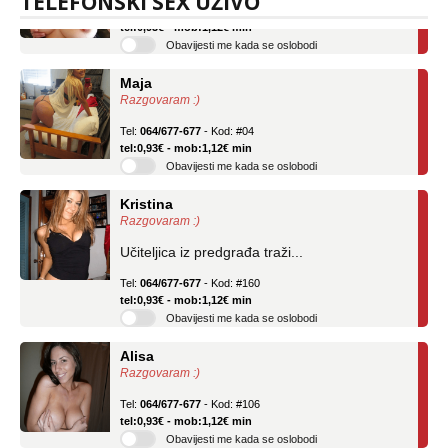
TELEFONSKI SEX UŽIVO
tel:0,93€ - mob:1,12€ min
Obavijesti me kada se oslobodi
Maja
Razgovaram :)
Tel:
064/677-677
- Kod: #04
tel:0,93€ - mob:1,12€ min
Obavijesti me kada se oslobodi
Kristina
Razgovaram :)
Učiteljica iz predgrađa traži...
Tel:
064/677-677
- Kod: #160
tel:0,93€ - mob:1,12€ min
Obavijesti me kada se oslobodi
Alisa
Razgovaram :)
Tel:
064/677-677
- Kod: #106
tel:0,93€ - mob:1,12€ min
Obavijesti me kada se oslobodi