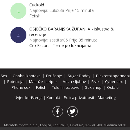
Cuckold
Najnovija: Lulu23a
Prije 15 minuta
L
Fetish
OSJEČKO BARANJSKA ŽUPANIJA - Iskustva &
recenzije
Z
Najnovija: zastitar85
Prije 35 minuta
Cro Escort - Teme po lokacijama
Sex
|
Osobni kontakti
|
Druženje
|
Sugar Daddy
|
Diskretni aparmani
|
Potencija
|
Masaže i striptiz
|
Veza / ljubav
|
Brak
|
Cyber sex
|
Phone sex
|
Fetish
|
Tulumi i zabave
|
Sex shop
|
Ostalo
Uvjeti korištenja
|
Kontakt
|
Polica privatnosti
|
Marketing
Maratela mreže d.o.o., Lonjica, Lonjica 33, Hrvatska, 072/700700, Mlađima od 18
godina zabranjeno je pregledavanje stranice i svih njenih dijelova.