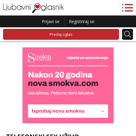
Prijavi se
Registriraj se
Predaj oglas
Liliana
Razgovaram :)
Tel:
064/677-677
- Kod: #69