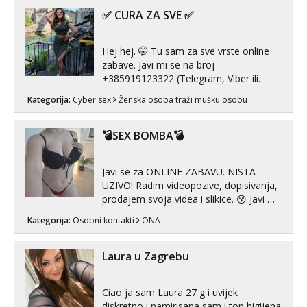
Tel:
064/677-677
- Kod: #160
autentičnosti možeš me vidjeti na
✅ CURA ZA SVE ✅
tel:0,93€ - mob:1,12€ min
videopozivu. 😉 S vama sam vec 5 ...
Obavijesti me kada se oslobodi
Hej hej. 🤭 Tu sam za sve vrste online
Alisa
Razgovaram :)
zabave. Javi mi se na broj
+385919123322 (Telegram, Viber ili
Tel:
064/677-677
- Kod: #106
Whatsapp). 🤙 NE javljaj se na uzivo.
tel:0,93€ - mob:1,12€ min
Kategorija:
Cyber sex
Ženska osoba traži mušku osobu
Hvala.
Obavijesti me kada se oslobodi
Vanesa
💣SEX BOMBA💣
Razgovaram :)
Tel:
064/677-677
- Kod: #74
Javi se za ONLINE ZABAVU. NISTA
tel:0,93€ - mob:1,12€ min
UZIVO! Radim videopozive, dopisivanja,
Obavijesti me kada se oslobodi
prodajem svoja videa i slikice. 😚 Javi mi
se porukom na Whatsupp, Viber ili
Anita
Kategorija:
Osobni kontakti
ONA
Telegram. +385 91 723 0045
Čekam tvoj poziv!
Tel:
064/677-677
- Kod: #87
Laura u Zagrebu
tel:0,93€ - mob:1,12€ min
Zara
Ciao ja sam Laura 27 g i uvijek
Razgovaram :)
diskretno i namirisana sam i top higijena