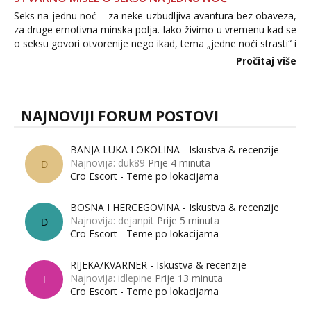
Seks na jednu noć – za neke uzbudljiva avantura bez obaveza,
za druge emotivna minska polja. Iako živimo u vremenu kad se
o seksu govori otvorenije nego ikad, tema „jedne noći strasti“ i
dalje izaziva burne rasprave. Što zapravo misle žene, a što
Pročitaj više
muškarci? Jesu...
NAJNOVIJI FORUM POSTOVI
BANJA LUKA I OKOLINA - Iskustva & recenzije
Najnovija: duk89
Prije 4 minuta
D
Cro Escort - Teme po lokacijama
BOSNA I HERCEGOVINA - Iskustva & recenzije
Najnovija: dejanpit
Prije 5 minuta
D
Cro Escort - Teme po lokacijama
RIJEKA/KVARNER - Iskustva & recenzije
Najnovija: idlepine
Prije 13 minuta
I
Cro Escort - Teme po lokacijama