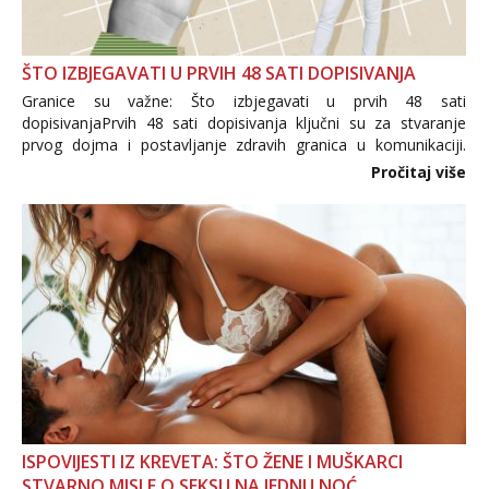
ŠTO IZBJEGAVATI U PRVIH 48 SATI DOPISIVANJA
Granice su važne: Što izbjegavati u prvih 48 sati
dopisivanjaPrvih 48 sati dopisivanja ključni su za stvaranje
prvog dojma i postavljanje zdravih granica u komunikaciji.
Važno je izbjeći prebrzo otkrivanje osobnih ili intimnih
Pročitaj više
informacija, jer nepoznata osoba još nije zaslužila to
povjerenje. Takođe...
ISPOVIJESTI IZ KREVETA: ŠTO ŽENE I MUŠKARCI
STVARNO MISLE O SEKSU NA JEDNU NOĆ