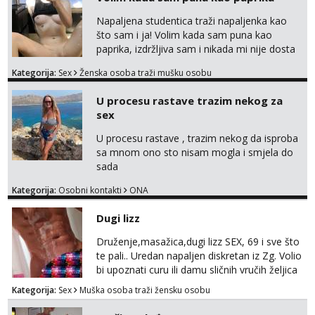
markodalic37@gmail.com
Napaljena studentica traži napaljenka kao
što sam i ja! Volim kada sam puna kao
paprika, izdržljiva sam i nikada mi nije dosta
seksa. Volim grubi seks i više puta dnevno
Kategorija:
Sex
Ženska osoba traži mušku osobu
bilo kad i bilo gdje zato se javi što prije da
me isprobaš Klikni na link ispod i nadji me
U procesu rastave trazim nekog za
tamo, cekam te!
sex
U procesu rastave , trazim nekog da isproba
sa mnom ono sto nisam mogla i smjela do
sada
Kategorija:
Osobni kontakti
ONA
Dugi lizz
Druženje,masažica,dugi lizz SEX, 69 i sve što
te pali.. Uredan napaljen diskretan iz Zg. Volio
bi upoznati curu ili damu sličnih vručih željica
za zajedničko ugodno i strastveno druženje.
Kategorija:
Sex
Muška osoba traži žensku osobu
Prostor imam, diskr max. A i mobilan 🚗 sam.