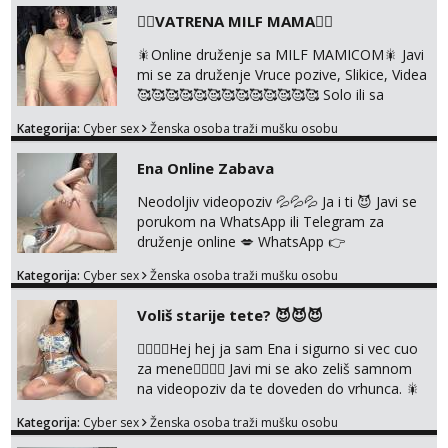
u pamćenje, jer vjeruj mi, takve još nisi vidio.
❤️‍🔥VATRENA MILF MAMA❤️‍🔥
Uvijek sam spremna za ONLOINE zabavu.
Volim vruće u porukama uz pokoju fotku.
🎇Online druženje sa MILF MAMICOM🎇 Javi
Radim slikice i videa po tvojoj želji te imam
mi se za druženje Vruce pozive, Slikice, Videa
raznih mater...
🥰🥰🥰🥰🥰🥰🥰🥰🥰🥰🥰🥰🥰 Solo ili sa
partnerom ili kolegicama Javi mi se porukom
Kategorija:
Cyber sex
Ženska osoba traži mušku osobu
WhatsApp ili Telegram WhatsApp 👉
+385919977166 Telegram 👉
Ena Online Zabava
@enafriedrichkis 🤬NE RADIM SASTANKE I
DRUZENJA UZIVO🤬
Neodoljiv videopoziv 💦💦💦 Ja i ti 😈 Javi se
porukom na WhatsApp ili Telegram za
druženje online 💋 WhatsApp 👉
+385919977166 Telegram 👉
Kategorija:
Cyber sex
Ženska osoba traži mušku osobu
@enafriedrichkis NEE radimo sastnke uzivo
nalazenja itd.. +385919977166
Voliš starije tete? 😈😈😈
❤️‍🔥❤️‍🔥Hej hej ja sam Ena i sigurno si vec cuo
za mene❤️‍🔥❤️‍🔥 Javi mi se ako zeliš samnom
na videopoziv da te doveden do vrhunca. 🎇
WhatsApp 👉+385919977166 Telegram 👉
Kategorija:
Cyber sex
Ženska osoba traži mušku osobu
@enafriedrichkis Radim samo ONLINE I