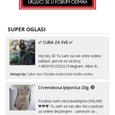
SUPER OGLASI
✅ CURA ZA SVE ✅
Hej hej. 🤭 Tu sam za sve vrste online
zabave. Javi mi se na broj
+385919123322 (Telegram, Viber ili
Whatsapp). 🤙 NE javljaj se na uzivo.
Kategorija:
Cyber sex
Ženska osoba traži mušku osobu
Hvala.
Crvenokosa ljepotica 20g. 🤭
Pozdrav svim obožavateljima ONLINE
🧡🧡🧡 Tu sam za vas ako ste u potrazi
za online druženjem - samnom se