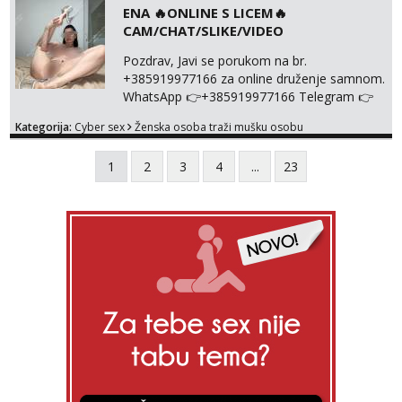
NISTA UŽIVO!!!
ENA 🔥ONLINE S LICEM🔥
CAM/CHAT/SLIKE/VIDEO
Pozdrav, Javi se porukom na br.
+385919977166 za online druženje samnom.
WhatsApp 👉+385919977166 Telegram 👉
@enafriedrichkis Radim videopozive s licem,
Kategorija:
Cyber sex
Ženska osoba traži mušku osobu
solo i s partnerom, kolegicama
(Tina&Natali), razne kombinacije halteri,
1
2
3
4
...
23
haljine, štikle, samostojeće itd. Nudim
svakakva videa seksa, pušenje, razne
lokacije, suradnje s kolegicama, fetiši..
Dopisivanje i slike također radim. NIŠTA UŽI...