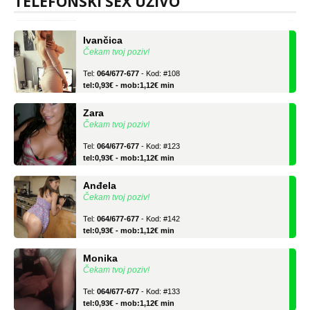
TELEFONSKI SEX UŽIVO
tel:0,93€ - mob:1,12€ min
Ivančica
Čekam tvoj poziv!
Tel:
064/677-677
- Kod: #108
tel:0,93€ - mob:1,12€ min
Zara
Čekam tvoj poziv!
Tel:
064/677-677
- Kod: #123
tel:0,93€ - mob:1,12€ min
Anđela
Čekam tvoj poziv!
Tel:
064/677-677
- Kod: #142
tel:0,93€ - mob:1,12€ min
Monika
Čekam tvoj poziv!
Tel:
064/677-677
- Kod: #133
tel:0,93€ - mob:1,12€ min