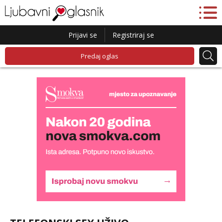
Prijavi se
Registriraj se
Predaj oglas
Monika
Čekam tvoj poziv!
Tel:
064/677-677
- Kod: #133