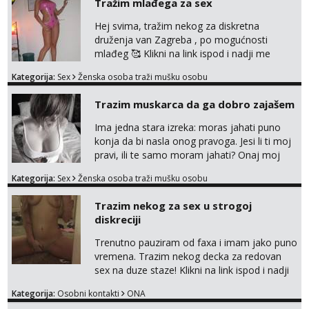
Tražim mlađega za sex
Hej svima, tražim nekog za diskretna
druženja van Zagreba , po mogućnosti
mlađeg 🥰 Klikni na link ispod i nadji me
tamo, cekam te!
Kategorija:
Sex
Ženska osoba traži mušku osobu
Trazim muskarca da ga dobro zajašem
Ima jedna stara izreka: moras jahati puno
konja da bi nasla onog pravoga. Jesi li ti moj
pravi, ili te samo moram jahati? Onaj moj
bivsi je bio samo konj hahahahah Klikni niže
Kategorija:
Sex
Ženska osoba traži mušku osobu
na sexdater link i javi mi se tamo....
Trazim nekog za sex u strogoj
diskreciji
Trenutno pauziram od faxa i imam jako puno
vremena. Trazim nekog decka za redovan
sex na duze staze! Klikni na link ispod i nadji
me tamo, cekam te!
Kategorija:
Osobni kontakti
ONA