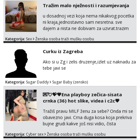
Tražim malo nježnosti i razumjevanja
u dosadnoj vezi koja nema nikakvog pocetka
ni kraja,jednostavno sam nesretna. sve
dajem a nista ne dobivam za uzvrat.trazim
muskarca koji ce zadovoljiti moje potrebe,ne
Kategorija:
Sex
Ženska osoba traži mušku osobu
trazim puno samo malo njeznosti i
razumjevanja. volim njezan seks i njezne
Curku iz Zagreba
poljupce po tijelu koji me jako
pale,obozavam kad muskarac preuzme
Ako si u Zg i zelis druzenje,izlet uz naknadu za
kontrolu . javi se :) Klikni na link ispod i nadji
tebe javi se
me tamo, cekam te!
Kategorija:
Sugar Daddy
Sugar Baby (zensko)
💌💘💝💗Ena playboy zečica-sisata
crnka (36) hot slike, videa i c2c💗
Tražiš pravu MILF ženu za sebe? Onda mi se
obavezno javi. Crna duga kosa koja prekriva
bujne grudi kakve još nisi vidio, čista
ŠESTICA! A usne? O usnama bolje da ni ne
Kategorija:
Cyber sex
Ženska osoba traži mušku osobu
pričam. Prave pune usne koje će ti se urezati