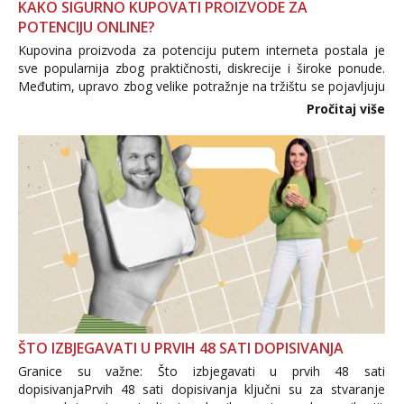
KAKO SIGURNO KUPOVATI PROIZVODE ZA
POTENCIJU ONLINE?
Kupovina proizvoda za potenciju putem interneta postala je
sve popularnija zbog praktičnosti, diskrecije i široke ponude.
Međutim, upravo zbog velike potražnje na tržištu se pojavljuju
i brojni krivotvoreni proizvodi, nepouzdane internetske
Pročitaj više
trgovine te proizvodi nepoznatog podrijetla. ...
ŠTO IZBJEGAVATI U PRVIH 48 SATI DOPISIVANJA
Granice su važne: Što izbjegavati u prvih 48 sati
dopisivanjaPrvih 48 sati dopisivanja ključni su za stvaranje