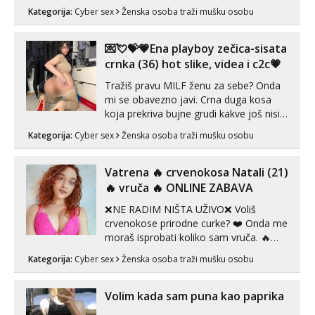
možete zabaviti preko videopoziva, ili
Kategorija:
Cyber sex
Ženska osoba traži mušku osobu
ako vam nisam dovoljna radim i u paru i
trojci s kolegicama, svaka je drugačija
😉 Radim i vruća tipkanja uz slike i hot
💌💘💝💗Ena playboy zečica-sisata
line pozive. Za vas sam pripremila ...
crnka (36) hot slike, videa i c2c💗
Tražiš pravu MILF ženu za sebe? Onda
mi se obavezno javi. Crna duga kosa
koja prekriva bujne grudi kakve još nisi
vidio, čista ŠESTICA! A usne? O usnama
Kategorija:
Cyber sex
Ženska osoba traži mušku osobu
bolje da ni ne pričam. Prave pune usne
koje će ti se urezati u pamćenje, jer
vjeruj mi, takve još nisi vidio. Uvijek sam
Vatrena ‎️‍🔥 crvenokosa Natali (21)
spremna za ONLOINE zabavu...
‎️‍🔥 vruča‎ ️‍🔥 ONLINE ZABAVA
❌NE RADIM NIŠTA UŽIVO❌ Voliš
crvenokose prirodne curke? ❤️ Onda me
moraš isprobati koliko sam vruča.‎ ️‍🔥
MLADA vražica koja ima 100%
Kategorija:
Cyber sex
Ženska osoba traži mušku osobu
prorodne grudi, 💦 Misli su mi uvijek
prljave i u svemu vidim samo užitak. 💦
U mojoj raznolikoj ponudi možeš
Volim kada sam puna kao paprika
pranaći nešto po svojoj mjeri. Sexi videa