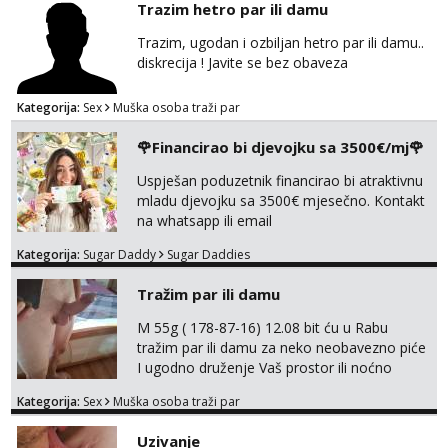
Trazim hetro par ili damu
Trazim, ugodan i ozbiljan hetro par ili damu..
diskrecija ! Javite se bez obaveza
Kategorija:
Sex
Muška osoba traži par
🌹Financirao bi djevojku sa 3500€/mj🌹
Uspješan poduzetnik financirao bi atraktivnu
mladu djevojku sa 3500€ mjesečno. Kontakt
na whatsapp ili email
Kategorija:
Sugar Daddy
Sugar Daddies
Tražim par ili damu
M 55g ( 178-87-16) 12.08 bit ću u Rabu
tražim par ili damu za neko neobavezno piće
I ugodno druženje Vaš prostor ili noćno
kupanje na osamoj plaži Kontakt
Kategorija:
Sex
Muška osoba traži par
trata.vrh@gmail.com
Uzivanje