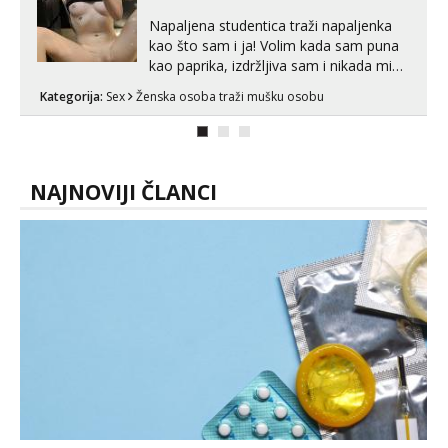
s kolegica...
Napaljena studentica traži napaljenka
kao što sam i ja! Volim kada sam puna
kao paprika, izdržljiva sam i nikada mi
nije dosta seksa. Volim grubi seks i više
Kategorija:
Sex
Ženska osoba traži mušku osobu
puta dnevno bilo kad i bilo gdje zato se
javi što prije da me isprobaš Klikni na
link ispod i nadji me tamo, cekam te!
NAJNOVIJI ČLANCI