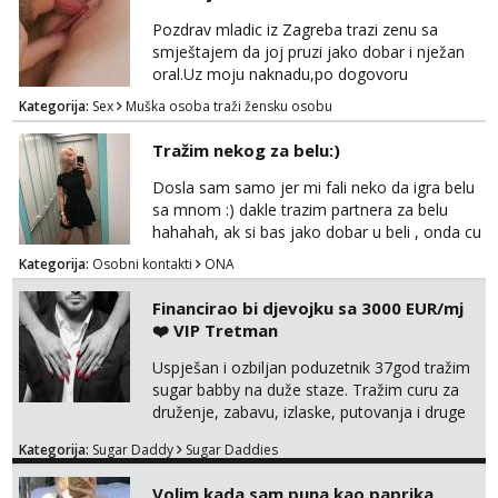
Pozdrav mladic iz Zagreba trazi zenu sa
smještajem da joj pruzi jako dobar i nježan
oral.Uz moju naknadu,po dogovoru
.Diskrecija osigurana.
Kategorija:
Sex
Muška osoba traži žensku osobu
Tražim nekog za belu:)
Dosla sam samo jer mi fali neko da igra belu
sa mnom :) dakle trazim partnera za belu
hahahah, ak si bas jako dobar u beli , onda cu
razmislit za dalje Klikni na link ispod i nadji me
Kategorija:
Osobni kontakti
ONA
tamo, cekam te!
Financirao bi djevojku sa 3000 EUR/mj
❤️ VIP Tretman
Uspješan i ozbiljan poduzetnik 37god tražim
sugar babby na duže staze. Tražim curu za
druženje, zabavu, izlaske, putovanja i druge
lijepe stvari na obostranu korist. Ako si
Kategorija:
Sugar Daddy
Sugar Daddies
otvorena, komunikativna, zgodna i atraktivna
javi se na moj email:
Volim kada sam puna kao paprika