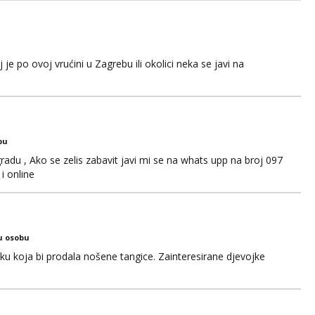
sa nečime o sebi i tome što voliš seksualno za daljnji d...
e po ovoj vrućini u Zagrebu ili okolici neka se javi na
bu
adu , Ako se zelis zabavit javi mi se na whats upp na broj 097
i online
u osobu
jku koja bi prodala nošene tangice. Zainteresirane djevojke