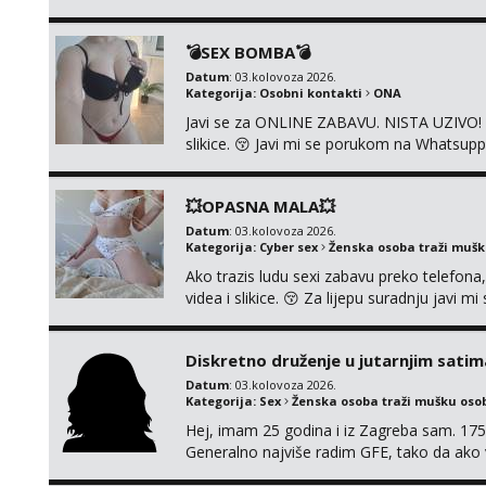
porukom na Whatsupp, Viber ili Telegram.
💣SEX BOMBA💣
Datum
: 03.kolovoza 2026.
Kategorija:
Osobni kontakti
ONA
Javi se za ONLINE ZABAVU. NISTA UZIVO! R
slikice. 😚 Javi mi se porukom na Whatsupp
💥OPASNA MALA💥
Datum
: 03.kolovoza 2026.
Kategorija:
Cyber sex
Ženska osoba traži muš
Ako trazis ludu sexi zabavu preko telefona
videa i slikice. 😚 Za lijepu suradnju javi
0045
Diskretno druženje u jutarnjim satim
Datum
: 03.kolovoza 2026.
Kategorija:
Sex
Ženska osoba traži mušku oso
Hej, imam 25 godina i iz Zagreba sam. 175
Generalno najviše radim GFE, tako da ako v
si pasati. Preferiram dugoročna druženja 