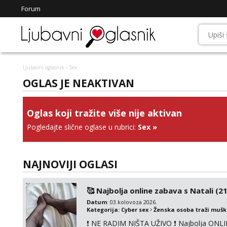
Forum
Ljubavni oglasnik
› Sex
OGLAS JE NEAKTIVAN
Oglas koji tražite više nije aktivan
Pogledajte slične oglase u rubrici:
Sex
»
NAJNOVIJI OGLASI
🥰 Najbolja online zabava s Natali (21
Datum
: 03.kolovoza 2026.
Kategorija:
Cyber sex
Ženska osoba traži muš
❗ NE RADIM NIŠTA UŽIVO ❗ Najbolja ONLIN