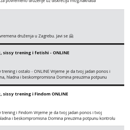
za povremeno druzenje uz diskreciju mog.naknada
ovremena druženja u Zagrebu. Javi se 🤗
sissy trening i fetishi - ONLINE
trening i ostalo - ONLINE Vrijeme je da tvoj jadan ponos i
gentna, hladna i beskompromisna Domina preuzima potpunu
imaju me isključivo ozbiljni, solventni i poslušni subovi koji
rmacijom (rublje, elegancija) i potpunim psiholo...
 sissy trening i Findom ONLINE
trening i Findom Vrijeme je da tvoj jadan ponos i tvoj
a, hladna i beskompromisna Domina preuzima potpunu kontrolu
isključivo ozbiljni, solventni i poslušni subovi koji žude za
 (rublje, elegancija) i potpunim psihološkim treni...