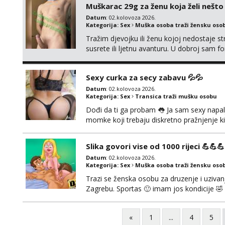
Muškarac 29g za ženu koja želi nešt
Datum
: 02.kolovoza 2026.
Kategorija:
Sex
Muška osoba traži žensku oso
Tražim djevojku ili ženu kojoj nedostaje st
susrete ili ljetnu avanturu. U dobroj sam fo
Prvi kontakt porukom whatsapp, viber ili S
Hrvatske mobilan ! 𝗡𝗮𝗽𝗼𝗺𝗲𝗻𝗮 tražim s
Sexy curka za secy zabavu 💦💦
Datum
: 02.kolovoza 2026.
Kategorija:
Sex
Transica traži mušku osobu
Dođi da ti ga probam 👅 Ja sam sexy napalj
momke koji trebaju diskretno pražnjenje ki
Pozivi i poruke bez slike - nema odgovor
Slika govori vise od 1000 rijeci 💪💪💪
Datum
: 02.kolovoza 2026.
Kategorija:
Sex
Muška osoba traži žensku oso
Trazi se ženska osobu za druzenje i uzivanje
Zagrebu. Sportas 🙂 imam jos kondicije 🤣 
zainteresirane 😉!! I molim takoder da se ne
«
1
...
4
5