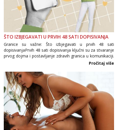
ŠTO IZBJEGAVATI U PRVIH 48 SATI DOPISIVANJA
Granice su važne: Što izbjegavati u prvih 48 sati
dopisivanjaPrvih 48 sati dopisivanja ključni su za stvaranje
prvog dojma i postavljanje zdravih granica u komunikaciji.
Važno je izbjeći prebrzo otkrivanje osobnih ili intimnih
Pročitaj više
informacija, jer nepoznata osoba još nije zaslužila to
povjerenje. Takođe...