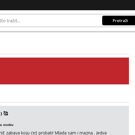
Pretraži
) 🥰
ku osobu
E zabava koju ćeš probati! Mlada sam i mazna . Jedva