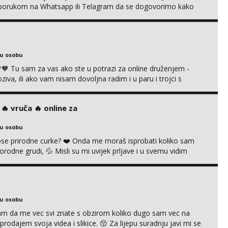
se porukom na Whatsapp ili Telagram da se dogovorimo kako
i s kolegicom, imam foto i video materijal u kojem se sama
 itd. Radim dopisivanje o seksi temama koje nas uzbuđuju 🤭
ku osobu
 Tu sam za vas ako ste u potrazi za online druženjem -
a, ili ako vam nisam dovoljna radim i u paru i trojci s
ruća tipkanja uz slike i hot line pozive. Za vas sam pripremila
kao i razna videa 😈 Volim kinky stvari i dominaciju 🤫 ...
‍🔥 vruča‎ ️‍🔥 online za
ku osobu
 prirodne curke? ❤️ Onda me moraš isprobati koliko sam
orodne grudi, 💦 Misli su mi uvijek prljave i u svemu vidim
možeš pranaći nešto po svojoj mjeri. Sexi videa s
dovodim do ludila. 🍑 Naravno ako ti moja ponuda nije
ku osobu
jam da me vec svi znate s obzirom koliko dugo sam vec na
rodajem svoja videa i slikice. 😚 Za lijepu suradnju javi mi se