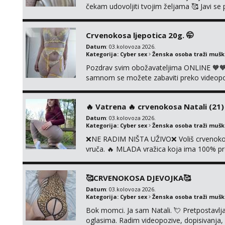
čekam udovoljiti tvojim željama 🥰 Javi 
ćemo se zabaviti. Radim videopozive solo 
diram, s kolegicama, s dečkom, igračkama
Crvenokosa ljepotica 20g. 🤭
Čekam...
Datum
: 03.kolovoza 2026.
Kategorija:
Cyber sex
Ženska osoba traži muš
Pozdrav svim obožavateljima ONLINE 🧡🧡
samnom se možete zabaviti preko videopoziv
kolegicama, svaka je drugačija 😉 Radim i v
i slike s licem u raznim kombinacijama isto 
‎️‍🔥 Vatrena ‎️‍🔥 crvenokosa Natali (21) ‎️
Datum
: 03.kolovoza 2026.
Kategorija:
Cyber sex
Ženska osoba traži muš
❌NE RADIM NIŠTA UŽIVO❌ Voliš crvenokose
vruča.‎ ️‍🔥 MLADA vražica koja ima 100% pr
samo užitak. 💦 U mojoj raznolikoj ponudi 
kolegicama, dečkom ili pak ja sama di se 
🥰CRVENOKOSA DJEVOJKA🥰
dovoljna uvije...
Datum
: 03.kolovoza 2026.
Kategorija:
Cyber sex
Ženska osoba traži muš
Bok momci. Ja sam Natali. 💘 Pretpostavl
oglasima. Radim videopozive, dopisivanja, p