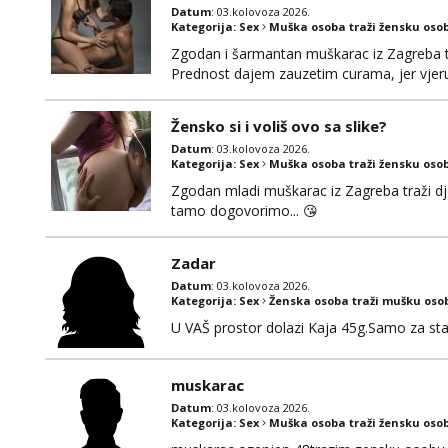
Datum
: 03.kolovoza 2026.
Kategorija:
Sex
Muška osoba traži žensku oso
Zgodan i šarmantan muškarac iz Zagreba tr
Prednost dajem zauzetim curama, jer vjeruj
gdje možemo započeti razgovor... 💋
Žensko si i voliš ovo sa slike?
Datum
: 03.kolovoza 2026.
Kategorija:
Sex
Muška osoba traži žensku oso
Zgodan mladi muškarac iz Zagreba traži djev
tamo dogovorimo... 😘
Zadar
Datum
: 03.kolovoza 2026.
Kategorija:
Sex
Ženska osoba traži mušku oso
U VAŠ prostor dolazi Kaja 45g.Samo za sta
muskarac
Datum
: 03.kolovoza 2026.
Kategorija:
Sex
Muška osoba traži žensku oso