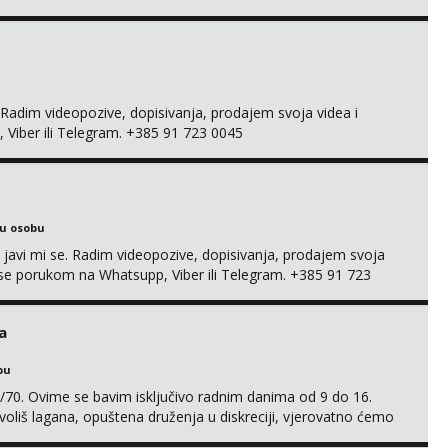
 +385 91 723 0045
adim videopozive, dopisivanja, prodajem svoja videa i
, Viber ili Telegram. +385 91 723 0045
ku osobu
, javi mi se. Radim videopozive, dopisivanja, prodajem svoja
 mi se porukom na Whatsupp, Viber ili Telegram. +385 91 723
a
bu
/70. Ovime se bavim isključivo radnim danima od 9 do 16.
oliš lagana, opuštena druženja u diskreciji, vjerovatno ćemo
također, nisam zainteresirana za one and done susrete. Ako