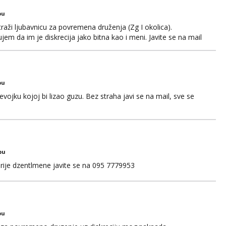
bu
aži ljubavnicu za povremena druženja (Zg I okolica).
em da im je diskrecija jako bitna kao i meni. Javite se na mail
bu
ojku kojoj bi lizao guzu. Bez straha javi se na mail, sve se
bu
rije dzentlmene javite se na 095 7779953
bu