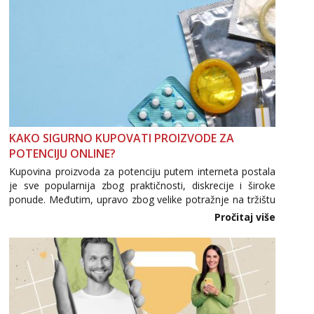
KAKO SIGURNO KUPOVATI PROIZVODE ZA
POTENCIJU ONLINE?
Kupovina proizvoda za potenciju putem interneta postala
je sve popularnija zbog praktičnosti, diskrecije i široke
ponude. Međutim, upravo zbog velike potražnje na tržištu
se pojavljuju i brojni krivotvoreni proizvodi, nepouzdane
Pročitaj više
internetske trgovine te proizvodi nepoznatog podrijetla. ...