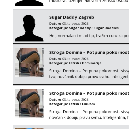
muskarac ozenjen 48trazim zensku osobu 
Sugar Daddy Zagreb
Datum
: 03.kolovoza 2026.
Kategorija:
Sugar Daddy
Sugar Daddies
Hej, normalan i mlad tip, tražim curu za p
Stroga Domina – Potpuna pokornost, 
Datum
: 03.kolovoza 2026.
Kategorija:
Fetish
Dominacija
Stroga Domina – Potpuna pokornost, sissy 
tvoj novčanik dobiju pravu svrhu. Inteli
kontrolu nad tvojim umom i financijama. Zan
žude za strogim zapovijedima, sissy transfo
Stroga Domina – Potpuna pokornost,
Datum
: 03.kolovoza 2026.
Kategorija:
Fetish
FinDom
Stroga Domina – Potpuna pokornost, sissy 
novčanik dobiju pravu svrhu. Inteligentn
nad tvojim umom i financijama. Zanimaju me 
strogim zapovijedima, sissy transformacijom