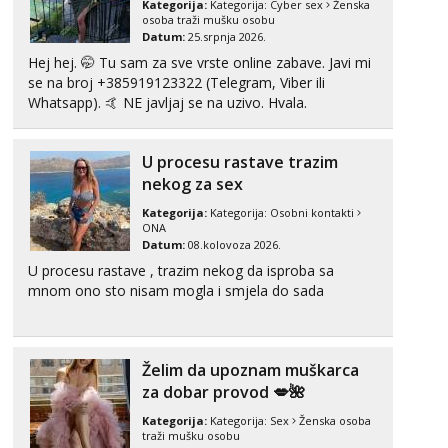
Kategorija:
Kategorija:
Cyber sex
Ženska
osoba traži mušku osobu
Tel:
064/677-677
- Kod: #119
Datum:
25.srpnja 2026.
tel:0,93€ - mob:1,12€ min
Hej hej. 🤭 Tu sam za sve vrste online zabave. Javi mi
se na broj +385919123322 (Telegram, Viber ili
Alisa
Whatsapp). 🤙 NE javljaj se na uzivo. Hvala.
Razgovaram :)
Tel:
064/677-677
- Kod: #106
tel:0,93€ - mob:1,12€ min
U procesu rastave trazim
Obavijesti me kada se oslobodi
nekog za sex
Zara
Kategorija:
Kategorija:
Osobni kontakti
Čekam tvoj poziv!
ONA
Datum:
08.kolovoza 2026.
Tel:
064/677-677
- Kod: #123
U procesu rastave , trazim nekog da isproba sa
tel:0,93€ - mob:1,12€ min
mnom ono sto nisam mogla i smjela do sada
Anđela
Čekam tvoj poziv!
Tel:
064/677-677
- Kod: #142
Želim da upoznam muškarca
tel:0,93€ - mob:1,12€ min
za dobar provod 💋🌺
Kategorija:
Kategorija:
Sex
Ženska osoba
traži mušku osobu