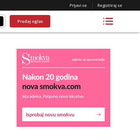
Prijavi se
Registriraj se
Predaj oglas
Liliana
Razgovaram :)