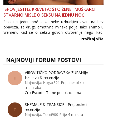
ISPOVIJESTI IZ KREVETA: ŠTO ŽENE I MUŠKARCI
STVARNO MISLE O SEKSU NA JEDNU NOĆ
Seks na jednu noć – za neke uzbudljiva avantura bez
obaveza, za druge emotivna minska polja. Iako živimo u
vremenu kad se o seksu govori otvorenije nego ikad,
tema „jedne noći strasti“ i dalje izaziva burne rasprave. Što
Pročitaj više
zapravo misle žene, a što muškarci? Jesu...
NAJNOVIJI FORUM POSTOVI
VIROVITIČKO PODRAVSKA ŽUPANIJA -
Iskustva & recenzije
H
Najnovija: Hogar321
Prije nekoliko
trenutaka
Cro Escort - Teme po lokacijama
SHEMALE & TRANSICE - Preporuke i
recenzije
T
Najnovija: Tomi900
Prije 4 minuta