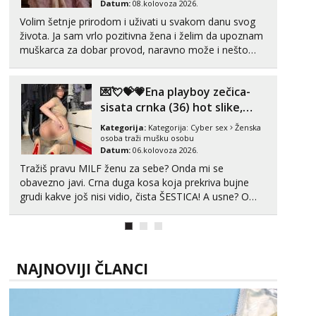
Datum:
08.kolovoza 2026.
Volim šetnje prirodom i uživati u svakom danu svog
života. Ja sam vrlo pozitivna žena i želim da upoznam
muškarca za dobar provod, naravno može i nešto
više.💋🌺 Klikni na link ispod i nadji me tamo, cekam
te!
💌💘💝💗Ena playboy zečica-
sisata crnka (36) hot slike,
videa i c2c💗
Kategorija:
Kategorija:
Cyber sex
Ženska
osoba traži mušku osobu
Datum:
06.kolovoza 2026.
Tražiš pravu MILF ženu za sebe? Onda mi se
obavezno javi. Crna duga kosa koja prekriva bujne
grudi kakve još nisi vidio, čista ŠESTICA! A usne? O
usnama bolje da ni ne pričam. Prave pune usne koje
će ti se urezati u pamćenje, jer vjeruj mi, takve još
nisi vidio. Uvijek sam spremna za ONLOINE zabavu...
NAJNOVIJI ČLANCI