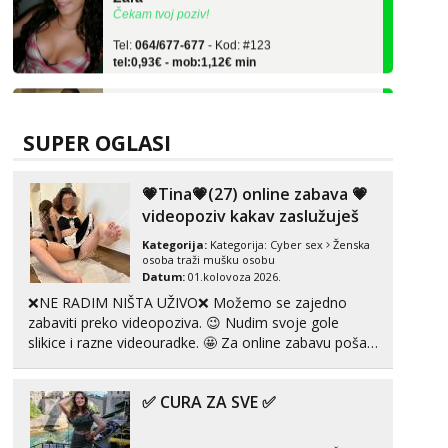
Tel:
064/677-677
- Kod: #123
tel:0,93€ - mob:1,12€ min
Anđela
Čekam tvoj poziv!
Tel:
064/677-677
- Kod: #142
SUPER OGLASI
tel:0,93€ - mob:1,12€ min
Liliana
💗Tina💗(27) online zabava 💗
Razgovaram :)
videopoziv kakav zaslužuješ
Tel:
064/677-677
- Kod: #69
Kategorija:
Kategorija:
Cyber sex
Ženska
tel:0,93€ - mob:1,12€ min
osoba traži mušku osobu
Obavijesti me kada se oslobodi
Datum:
01.kolovoza 2026.
❌NE RADIM NIŠTA UŽIVO❌ Možemo se zajedno
Maja
zabaviti preko videopoziva. 😉 Nudim svoje gole
Razgovaram :)
slikice i razne videouradke. 🤩 Za online zabavu pošalji
Tel:
064/677-677
- Kod: #04
poruku na Whatsapp, Telegram ili Viber. 😎 +385 91
tel:0,93€ - mob:1,12€ min
912 3322 Za provjeru moje autentičnosti možeš me
Obavijesti me kada se oslobodi
✅ CURA ZA SVE ✅
vidjeti na videopozivu. 😉 S vama sam vec 5 ...
Snježana
Čekam tvoj poziv!