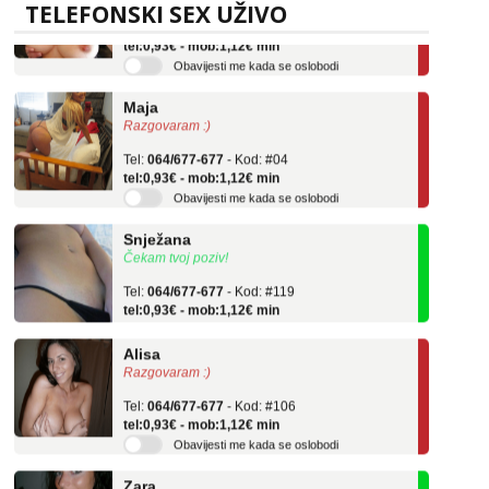
Tel:
064/677-677
- Kod: #69
TELEFONSKI SEX UŽIVO
tel:0,93€ - mob:1,12€ min
Obavijesti me kada se oslobodi
Maja
Razgovaram :)
Tel:
064/677-677
- Kod: #04
tel:0,93€ - mob:1,12€ min
Obavijesti me kada se oslobodi
Snježana
Čekam tvoj poziv!
Tel:
064/677-677
- Kod: #119
tel:0,93€ - mob:1,12€ min
Alisa
Razgovaram :)
Tel:
064/677-677
- Kod: #106
tel:0,93€ - mob:1,12€ min
Obavijesti me kada se oslobodi
Zara
Čekam tvoj poziv!