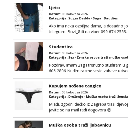
se nalaziš u ovome, javi mi se na WhatsApp 
Ljeto
Datum
: 03.kolovoza 2026.
Kategorija:
Sugar Daddy
Sugar Daddies
Ako ima neka ozbiljna dama, a dosadno joj j
telegram: Bozt_8 ili na viber 099 674 2553.
Studentica
Datum
: 03.kolovoza 2026.
Kategorija:
Sex
Ženska osoba traži mušku oso
Pozdrav, imam 21g i trenutno studiram u gr
606 2806 Nudim razme vrste zabave uzivo 
Kupujem nošene tangice
Datum
: 03.kolovoza 2026.
Kategorija:
Druženje
Muška osoba traži žensk
Mladi, zgodni dečko iz Zagreba traži djevo
javite se na mail radi dogovora 😉
Muška osoba traži ljubavnicu