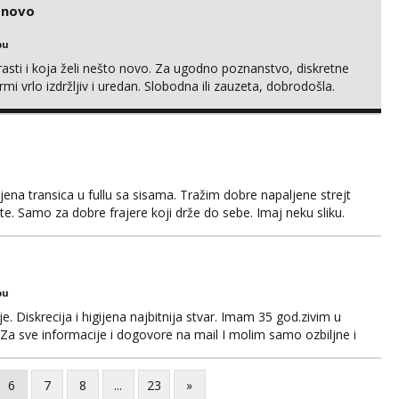
o novo
bu
rasti i koja želi nešto novo. Za ugodno poznanstvo, diskretne
rmi vrlo izdržljiv i uredan. Slobodna ili zauzeta, dobrodošla.
MS, kasnije može poziv. Sl. Brod moj prostor Zagreb i ostatak
amo žene...
ena transica u fullu sa sisama. Tražim dobre napaljene strejt
te. Samo za dobre frajere koji drže do sebe. Imaj neku sliku.
a. Pojebi me Poruke WhatsApp: 0998667649
bu
. Diskrecija i higijena najbitnija stvar. Imam 35 god.zivim u
Za sve informacije i dogovore na mail I molim samo ozbiljne i
 javljaju muski!!! Pozdrav
6
7
8
...
23
»