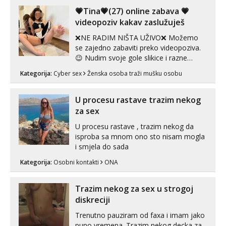
Obavijesti me kada se oslobodi
😉 Radim i vruća tipkanja uz slike i hot
💗Tina💗(27) online zabava 💗
line pozive. Za vas sam pripremila ...
videopoziv kakav zaslužuješ
Monika
Čekam tvoj poziv!
❌NE RADIM NIŠTA UŽIVO❌ Možemo
se zajedno zabaviti preko videopoziva.
Tel:
064/677-677
- Kod: #133
tel:0,93€ - mob:1,12€ min
😉 Nudim svoje gole slikice i razne
videouradke. 🤩 Za online zabavu pošalji
Kategorija:
Cyber sex
Ženska osoba traži mušku osobu
Alisa
poruku na Whatsapp, Telegram ili Viber.
Čekam tvoj poziv!
😎 +385 91 912 3322 Za provjeru moje
autentičnosti možeš me vidjeti na
U procesu rastave trazim nekog
Tel:
064/677-677
- Kod: #106
videopozivu. 😉 S vama sam vec 5 ...
tel:0,93€ - mob:1,12€ min
za sex
U procesu rastave , trazim nekog da
Žana
isproba sa mnom ono sto nisam mogla
Čekam tvoj poziv!
i smjela do sada
Tel:
064/677-677
- Kod: #135
tel:0,93€ - mob:1,12€ min
Kategorija:
Osobni kontakti
ONA
Ivančica
Trazim nekog za sex u strogoj
Čekam tvoj poziv!
diskreciji
Tel:
064/677-677
- Kod: #108
Trenutno pauziram od faxa i imam jako
tel:0,93€ - mob:1,12€ min
puno vremena. Trazim nekog decka za