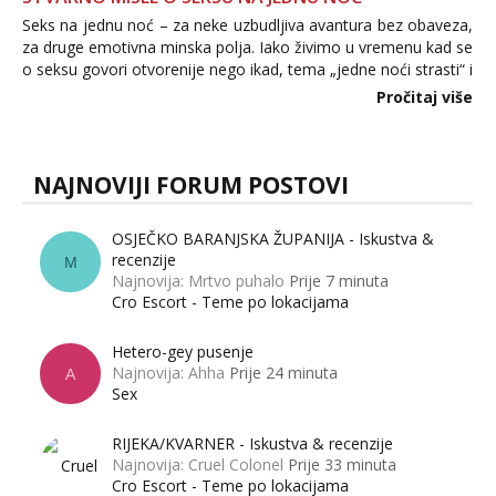
Seks na jednu noć – za neke uzbudljiva avantura bez obaveza,
za druge emotivna minska polja. Iako živimo u vremenu kad se
o seksu govori otvorenije nego ikad, tema „jedne noći strasti“ i
dalje izaziva burne rasprave. Što zapravo misle žene, a što
Pročitaj više
muškarci? Jesu...
NAJNOVIJI FORUM POSTOVI
OSJEČKO BARANJSKA ŽUPANIJA - Iskustva &
recenzije
M
Najnovija: Mrtvo puhalo
Prije 7 minuta
Cro Escort - Teme po lokacijama
Hetero-gey pusenje
Najnovija: Ahha
Prije 24 minuta
A
Sex
RIJEKA/KVARNER - Iskustva & recenzije
Najnovija: Cruel Colonel
Prije 33 minuta
Cro Escort - Teme po lokacijama