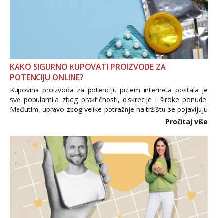
KAKO SIGURNO KUPOVATI PROIZVODE ZA
POTENCIJU ONLINE?
Kupovina proizvoda za potenciju putem interneta postala je
sve popularnija zbog praktičnosti, diskrecije i široke ponude.
Međutim, upravo zbog velike potražnje na tržištu se pojavljuju
i brojni krivotvoreni proizvodi, nepouzdane internetske
Pročitaj više
trgovine te proizvodi nepoznatog podrijetla. ...