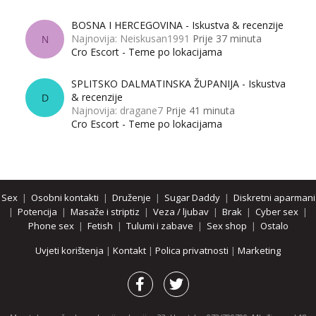
BOSNA I HERCEGOVINA - Iskustva & recenzije
Najnovija: Neiskusan1991
Prije 37 minuta
N
Cro Escort - Teme po lokacijama
SPLITSKO DALMATINSKA ŽUPANIJA - Iskustva
& recenzije
D
Najnovija: dragane7
Prije 41 minuta
Cro Escort - Teme po lokacijama
Sex
|
Osobni kontakti
|
Druženje
|
Sugar Daddy
|
Diskretni aparmani
|
Potencija
|
Masaže i striptiz
|
Veza / ljubav
|
Brak
|
Cyber sex
|
Phone sex
|
Fetish
|
Tulumi i zabave
|
Sex shop
|
Ostalo
Uvjeti korištenja
|
Kontakt
|
Polica privatnosti
|
Marketing