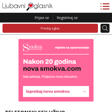
Prijavi se
Registriraj se
Predaj oglas
Liliana
Razgovaram :)