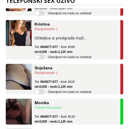
TELEFONSKI SEX UŽIVO
Tel:
064/677-677
- Kod: #69
tel:0,93€ - mob:1,12€ min
Obavijesti me kada se oslobodi
Kristina
Razgovaram :)
Učiteljica iz predgrađa traži...
Tel:
064/677-677
- Kod: #160
tel:0,93€ - mob:1,12€ min
Obavijesti me kada se oslobodi
Snježana
Razgovaram :)
Tel:
064/677-677
- Kod: #119
tel:0,93€ - mob:1,12€ min
Obavijesti me kada se oslobodi
Monika
Čekam tvoj poziv!
Tel:
064/677-677
- Kod: #133
tel:0,93€ - mob:1,12€ min