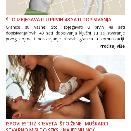
ŠTO IZBJEGAVATI U PRVIH 48 SATI DOPISIVANJA
Granice su važne: Što izbjegavati u prvih 48 sati
dopisivanjaPrvih 48 sati dopisivanja ključni su za stvaranje
prvog dojma i postavljanje zdravih granica u komunikaciji.
Važno je izbjeći prebrzo otkrivanje osobnih ili intimnih
Pročitaj više
informacija, jer nepoznata osoba još nije zaslužila to
povjerenje. Takođe...
ISPOVIJESTI IZ KREVETA: ŠTO ŽENE I MUŠKARCI
STVARNO MISLE O SEKSU NA JEDNU NOĆ