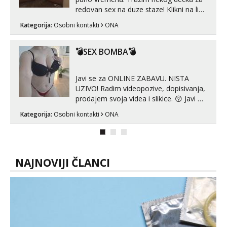
Zara
redovan sex na duze staze! Klikni na link
Razgovaram :)
ispod i nadji me tamo, cekam te!
Kategorija:
Osobni kontakti
ONA
Tel:
064/677-677
- Kod: #123
tel:0,93€ - mob:1,12€ min
💣SEX BOMBA💣
Obavijesti me kada se oslobodi
Anđela
Javi se za ONLINE ZABAVU. NISTA
Čekam tvoj poziv!
UZIVO! Radim videopozive, dopisivanja,
Tel:
064/677-677
- Kod: #142
prodajem svoja videa i slikice. 😚 Javi mi
tel:0,93€ - mob:1,12€ min
se porukom na Whatsupp, Viber ili
Kategorija:
Osobni kontakti
ONA
Telegram. +385 91 723 0045
NAJNOVIJI ČLANCI