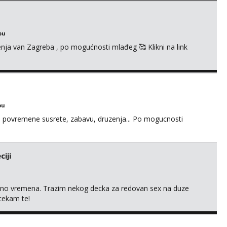
bu
enja van Zagreba , po mogućnosti mlađeg 🥰 Klikni na link
bu
u za povremene susrete, zabavu, druzenja... Po mogucnosti
iji
uno vremena. Trazim nekog decka za redovan sex na duze
 cekam te!