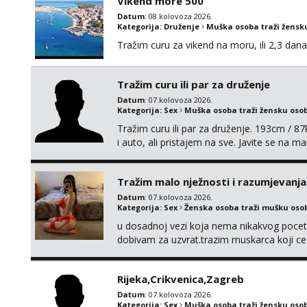
Vikend more 500
Datum
: 08.kolovoza 2026.
Kategorija:
Druženje
Muška osoba traži žensk
Tražim curu za vikend na moru, ili 2,3 dana
Tražim curu ili par za druženje
Datum
: 07.kolovoza 2026.
Kategorija:
Sex
Muška osoba traži žensku oso
Tražim curu ili par za druženje. 193cm / 
i auto, ali pristajem na sve. Javite se na 
spola. mauli772@proton.me
Tražim malo nježnosti i razumjevanja
Datum
: 07.kolovoza 2026.
Kategorija:
Sex
Ženska osoba traži mušku oso
u dosadnoj vezi koja nema nikakvog pocetk
dobivam za uzvrat.trazim muskarca koji c
njeznosti i razumjevanja. volim njezan sek
muskarac preuzme kontrolu . javi se :) Klik
Rijeka,Crikvenica,Zagreb
Datum
: 07.kolovoza 2026.
Kategorija:
Sex
Muška osoba traži žensku oso