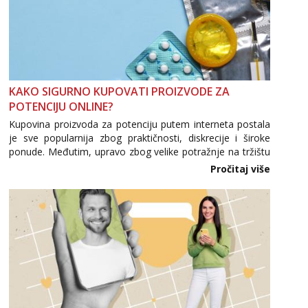
KAKO SIGURNO KUPOVATI PROIZVODE ZA
POTENCIJU ONLINE?
Kupovina proizvoda za potenciju putem interneta postala
je sve popularnija zbog praktičnosti, diskrecije i široke
ponude. Međutim, upravo zbog velike potražnje na tržištu
se pojavljuju i brojni krivotvoreni proizvodi, nepouzdane
Pročitaj više
internetske trgovine te proizvodi nepoznatog podrijetla. ...