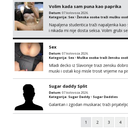
Volim kada sam puna kao paprika
Datum
: 07.kolovoza 2026.
Kategorija:
Sex
Ženska osoba traži mušku oso
Napaljena studentica traži napaljenka kao 
i nikada mi nije dosta seksa. Volim grubi sek
da me isprobaš Klikni na link ispod i nadji
Sex
Datum
: 07.kolovoza 2026.
Kategorija:
Sex
Muška osoba traži žensku oso
Mladi decko iz Slavonije trazi zensku dobr
muski i ostali koji misle trosit vrijeme na 
te punim negdje u mraku u tvom autu jav
Sugar daddy Split
Datum
: 07.kolovoza 2026.
Kategorija:
Sugar Daddy
Sugar Daddies
Galantan i zgodan muskarac traži prijatelj
1
2
3
4