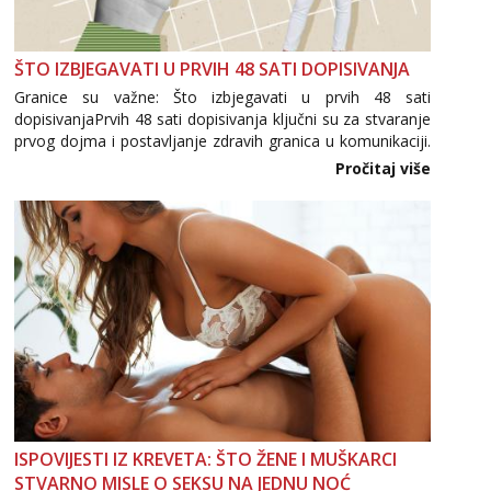
ŠTO IZBJEGAVATI U PRVIH 48 SATI DOPISIVANJA
Granice su važne: Što izbjegavati u prvih 48 sati
dopisivanjaPrvih 48 sati dopisivanja ključni su za stvaranje
prvog dojma i postavljanje zdravih granica u komunikaciji.
Važno je izbjeći prebrzo otkrivanje osobnih ili intimnih
Pročitaj više
informacija, jer nepoznata osoba još nije zaslužila to
povjerenje. Takođe...
ISPOVIJESTI IZ KREVETA: ŠTO ŽENE I MUŠKARCI
STVARNO MISLE O SEKSU NA JEDNU NOĆ