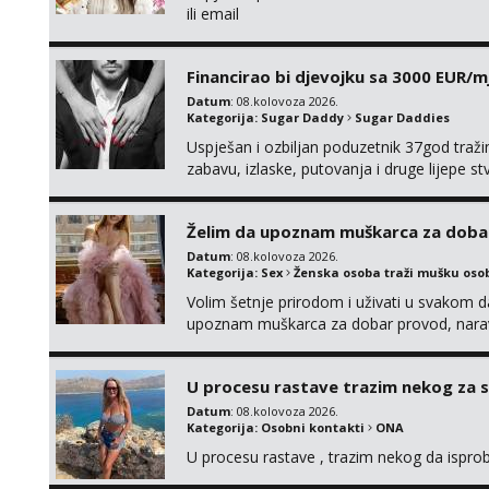
ili email
Financirao bi djevojku sa 3000 EUR/m
Datum
: 08.kolovoza 2026.
Kategorija:
Sugar Daddy
Sugar Daddies
Uspješan i ozbiljan poduzetnik 37god traž
zabavu, izlaske, putovanja i druge lijepe s
zgodna i atraktivna javi se na moj email:
Želim da upoznam muškarca za doba
Datum
: 08.kolovoza 2026.
Kategorija:
Sex
Ženska osoba traži mušku oso
Volim šetnje prirodom i uživati u svakom da
upoznam muškarca za dobar provod, naravno
tamo, cekam te!
U procesu rastave trazim nekog za 
Datum
: 08.kolovoza 2026.
Kategorija:
Osobni kontakti
ONA
U procesu rastave , trazim nekog da ispr