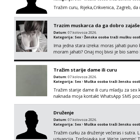
Tražim curu, Rijeka,Crikvenica, Zagreb, d
Trazim muskarca da ga dobro zajaš
Datum
: 07.kolovoza 2026.
Kategorija:
Sex
Ženska osoba traži mušku oso
Ima jedna stara izreka: moras jahati puno ko
moram jahati? Onaj moj bivsi je bio samo ko
Tražim starije dame ili curu
Datum
: 07.kolovoza 2026.
Kategorija:
Sex
Muška osoba traži žensku oso
Tražim starije dame ili curu mladju za sex
naknada moja kontakt WhatsApp SMS poziv
Druženje
Datum
: 07.kolovoza 2026.
Kategorija:
Sex
Muška osoba traži žensku oso
Tražim curku za druženje večeras i sutra. 
uzivancija. Trešnjavka jug. We're jammin' 