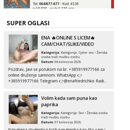
tel:0,93€ - mob:1,12€ min
Obavijesti me kada se oslobodi
Liliana
SUPER OGLASI
Čekam tvoj poziv!
Tel:
064/677-677
- Kod: #69
ENA 🔥ONLINE S LICEM🔥
tel:0,93€ - mob:1,12€ min
CAM/CHAT/SLIKE/VIDEO
Vanesa
Kategorija:
Kategorija:
Cyber sex
Ženska
Čekam tvoj poziv!
osoba traži mušku osobu
Datum:
06.kolovoza 2026.
Tel:
064/677-677
- Kod: #74
Pozdrav, Javi se porukom na br. +385919977166 za
tel:0,93€ - mob:1,12€ min
online druženje samnom. WhatsApp 👉
Anđela
+385919977166 Telegram 👉@enafriedrichkis Radim
Čekam tvoj poziv!
videopozive s licem, solo i s partnerom, kolegicama
(Tina&Natali), razne kombinacije halteri, haljine,
Tel:
064/677-677
- Kod: #142
Volim kada sam puna kao
štikle, samostojeće itd. Nudim svakakva videa seksa,
tel:0,93€ - mob:1,12€ min
puš...
paprika
Kategorija:
Kategorija:
Sex
Ženska osoba
traži mušku osobu
Datum:
07.kolovoza 2026.
Napaljena studentica traži napaljenka kao što sam i