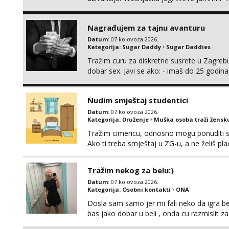
And I hope this jam is gonna last
Nagrađujem za tajnu avanturu
Datum
: 07.kolovoza 2026.
Kategorija:
Sugar Daddy
Sugar Daddies
Tražim curu za diskretne susrete u Zagrebu
dobar sex. Javi se ako: - imaš do 25 godina
fleksibilna s vremenom (jer ga nemam previ
vodiš brigu o zdravlju i koristiš zaštitu Ne jav
Nudim smještaj studentici
Datum
: 07.kolovoza 2026.
Kategorija:
Druženje
Muška osoba traži žensk
Tražim cimericu, odnosno mogu ponuditi sm
Ako ti treba smještaj u ZG-u, a ne želiš pla
Tražim nekog za belu:)
Datum
: 07.kolovoza 2026.
Kategorija:
Osobni kontakti
ONA
Dosla sam samo jer mi fali neko da igra be
bas jako dobar u beli , onda cu razmislit za