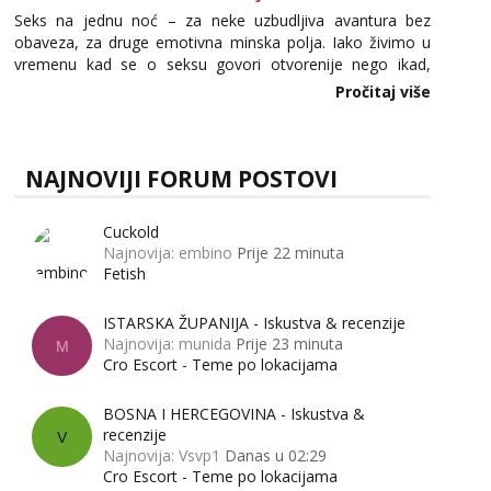
Seks na jednu noć – za neke uzbudljiva avantura bez
obaveza, za druge emotivna minska polja. Iako živimo u
vremenu kad se o seksu govori otvorenije nego ikad,
tema „jedne noći strasti“ i dalje izaziva burne rasprave. Što
Pročitaj više
zapravo misle žene, a što muškarci? Jesu...
NAJNOVIJI FORUM POSTOVI
Cuckold
Najnovija: embino
Prije 22 minuta
Fetish
ISTARSKA ŽUPANIJA - Iskustva & recenzije
Najnovija: munida
Prije 23 minuta
M
Cro Escort - Teme po lokacijama
BOSNA I HERCEGOVINA - Iskustva &
recenzije
V
Najnovija: Vsvp1
Danas u 02:29
Cro Escort - Teme po lokacijama