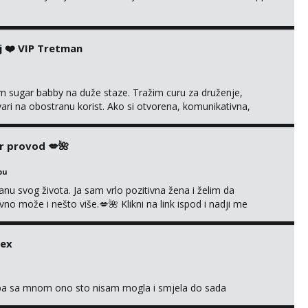
j ❤️ VIP Tretman
im sugar babby na duže staze. Tražim curu za druženje,
tvari na obostranu korist. Ako si otvorena, komunikativna,
 markodalic37@gmail.com
r provod 💋🌺
bu
nu svog života. Ja sam vrlo pozitivna žena i želim da
 može i nešto više.💋🌺 Klikni na link ispod i nadji me
sex
oba sa mnom ono sto nisam mogla i smjela do sada