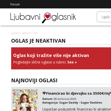
Forum
Ljubavni oglasnik
› Sex
OGLAS JE NEAKTIVAN
Oglas koji tražite više nije aktivan
Pogledajte slične oglase u rubrici:
Sex
»
NAJNOVIJI OGLASI
🌹Financirao bi djevojku sa 3500€/mj
Datum
: 08.kolovoza 2026.
Kategorija:
Sugar Daddy
Sugar Daddies
Uspješan poduzetnik financirao bi atrakt