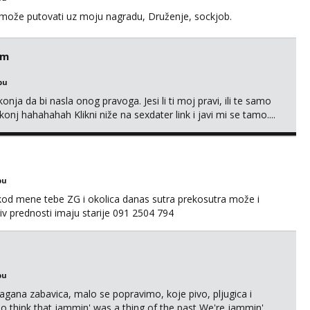
a može putovati uz moju nagradu, Druženje, sockjob.
em
bu
nja da bi nasla onog pravoga. Jesi li ti moj pravi, ili te samo
nj hahahahah Klikni niže na sexdater link i javi mi se tamo....
bu
 kod mene tebe ZG i okolica danas sutra prekosutra može i
 prednosti imaju starije 091 2504 794
bu
Lagana zabavica, malo se popravimo, koje pivo, pljugica i
To think that jammin' was a thing of the past We're jammin'