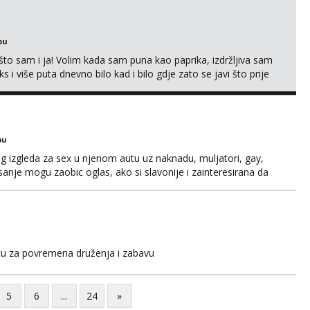
bu
što sam i ja! Volim kada sam puna kao paprika, izdržljiva sam
s i više puta dnevno bilo kad i bilo gdje zato se javi što prije
 me tamo, cekam te!
bu
og izgleda za sex u njenom autu uz naknadu, muljatori, gay,
pisanje mogu zaobic oglas, ako si slavonije i zainteresirana da
i se na whatsapp porukom 098 199 1895.
icu za povremena druženja i zabavu
5
6
...
24
»