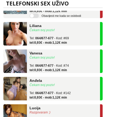
Tel:
064/677-677
- Kod: #136
TELEFONSKI SEX UŽIVO
tel:0,93€ - mob:1,12€ min
Obavijesti me kada se oslobodi
Liliana
Čekam tvoj poziv!
Tel:
064/677-677
- Kod: #69
tel:0,93€ - mob:1,12€ min
Vanesa
Čekam tvoj poziv!
Tel:
064/677-677
- Kod: #74
tel:0,93€ - mob:1,12€ min
Anđela
Čekam tvoj poziv!
Tel:
064/677-677
- Kod: #142
tel:0,93€ - mob:1,12€ min
Lucija
Razgovaram :)
Tel:
064/677-677
- Kod: #136