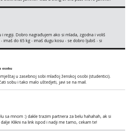
 i regiji. Dobro nagrađujem ako si mlada, zgodna i voliš
 - imaš do 65 kg - imaš dugu kosu - se dobro ljubiš - si
še) i dostupna radnim danom (vikendi i noći su za obitelj) -
ljajte se: - debele - frajeri i paro...
u osobu
ještaj u zasebnoj sobi mlađoj ženskoj osobi (studentici).
ćati sobu i tako malo uštedjeti, javi se na mail.
lu sa mnom :) dakle trazim partnera za belu hahahah, ak si
 dalje Klikni na link ispod i nadji me tamo, cekam te!