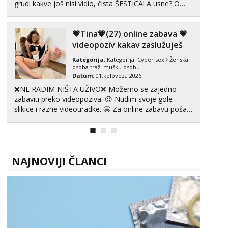
grudi kakve još nisi vidio, čista ŠESTICA! A usne? O
usnama bolje da ni ne pričam. Prave pune usne koje
će ti se urezati u pamćenje, jer vjeruj mi, takve još
💗Tina💗(27) online zabava 💗
nisi vidio. Uvijek sam spremna za ONLOINE zabavu...
videopoziv kakav zaslužuješ
Kategorija:
Kategorija:
Cyber sex
Ženska
osoba traži mušku osobu
Datum:
01.kolovoza 2026.
❌NE RADIM NIŠTA UŽIVO❌ Možemo se zajedno
zabaviti preko videopoziva. 😉 Nudim svoje gole
slikice i razne videouradke. 🤩 Za online zabavu pošalji
poruku na Whatsapp, Telegram ili Viber. 😎 +385 91
912 3322 Za provjeru moje autentičnosti možeš me
vidjeti na videopozivu. 😉 S vama sam vec 5 ...
NAJNOVIJI ČLANCI