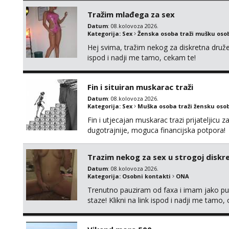
Tražim mlađega za sex
Datum
: 08.kolovoza 2026.
Kategorija:
Sex
Ženska osoba traži mušku oso
Hej svima, tražim nekog za diskretna druž
ispod i nadji me tamo, cekam te!
Fin i situiran muskarac traži
Datum
: 08.kolovoza 2026.
Kategorija:
Sex
Muška osoba traži žensku oso
Fin i utjecajan muskarac trazi prijateljic
dugotrajnije, moguca financijska potpora!
Trazim nekog za sex u strogoj diskrec
Datum
: 08.kolovoza 2026.
Kategorija:
Osobni kontakti
ONA
Trenutno pauziram od faxa i imam jako p
staze! Klikni na link ispod i nadji me tamo,