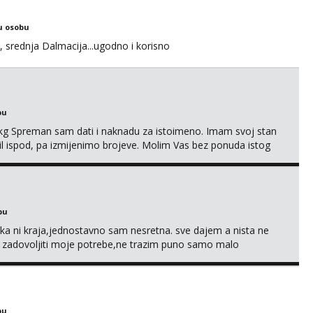
u osobu
, srednja Dalmacija...ugodno i korisno
bu
87kg Spreman sam dati i naknadu za istoimeno. Imam svoj stan
mail ispod, pa izmijenimo brojeve. Molim Vas bez ponuda istog
bu
a ni kraja,jednostavno sam nesretna. sve dajem a nista ne
e zadovoljiti moje potrebe,ne trazim puno samo malo
s i njezne poljupce po tijelu koji me jako pale,obozavam kad
ni na link ispod i nadji me tamo, cekam te!
bu