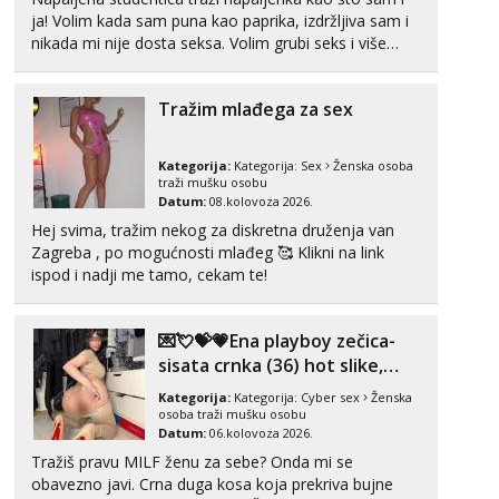
ja! Volim kada sam puna kao paprika, izdržljiva sam i
nikada mi nije dosta seksa. Volim grubi seks i više
puta dnevno bilo kad i bilo gdje zato se javi što prije
da me isprobaš Klikni na link ispod i nadji me tamo,
Tražim mlađega za sex
cekam te!
Kategorija:
Kategorija:
Sex
Ženska osoba
traži mušku osobu
Datum:
08.kolovoza 2026.
Hej svima, tražim nekog za diskretna druženja van
Zagreba , po mogućnosti mlađeg 🥰 Klikni na link
ispod i nadji me tamo, cekam te!
💌💘💝💗Ena playboy zečica-
sisata crnka (36) hot slike,
videa i c2c💗
Kategorija:
Kategorija:
Cyber sex
Ženska
osoba traži mušku osobu
Datum:
06.kolovoza 2026.
Tražiš pravu MILF ženu za sebe? Onda mi se
obavezno javi. Crna duga kosa koja prekriva bujne