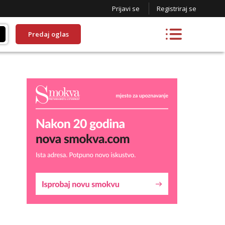
Prijavi se
Registriraj se
Predaj oglas
Lucija
Razgovaram :)