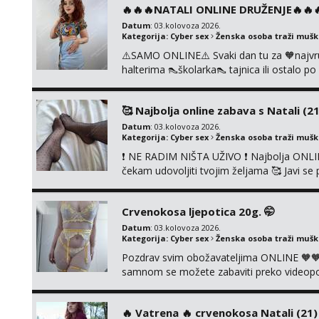
🔥🔥🔥NATALI ONLINE DRUŽENJE🔥🔥🔥s
Datum
: 03.kolovoza 2026.
Kategorija:
Cyber sex
Ženska osoba traži muš
⚠️SAMO ONLINE⚠️ Svaki dan tu za 🧡najvr
halterima 👠školarka👠 tajnica ili ostalo 
fetišima, ulogama i seksi temama 🧡 Videa
KOLEGICAMA lizanje, striptiz, footfetiši itd
🥰 Najbolja online zabava s Natali (21
Datum
: 03.kolovoza 2026.
Kategorija:
Cyber sex
Ženska osoba traži muš
❗ NE RADIM NIŠTA UŽIVO ❗ Najbolja ONLIN
čekam udovoljiti tvojim željama 🥰 Javi 
ćemo se zabaviti. Radim videopozive solo 
diram, s kolegicama, s dečkom, igračkama
Crvenokosa ljepotica 20g. 🤭
Čekam...
Datum
: 03.kolovoza 2026.
Kategorija:
Cyber sex
Ženska osoba traži muš
Pozdrav svim obožavateljima ONLINE 🧡🧡
samnom se možete zabaviti preko videopoziv
kolegicama, svaka je drugačija 😉 Radim i v
i slike s licem u raznim kombinacijama isto 
‎️‍🔥 Vatrena ‎️‍🔥 crvenokosa Natali (21) ‎️