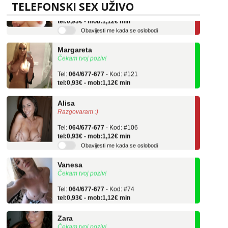
Tel:
064/677-677
- Kod: #69
TELEFONSKI SEX UŽIVO
tel:0,93€ - mob:1,12€ min
Obavijesti me kada se oslobodi
Margareta
Čekam tvoj poziv!
Tel:
064/677-677
- Kod: #121
tel:0,93€ - mob:1,12€ min
Alisa
Razgovaram :)
Tel:
064/677-677
- Kod: #106
tel:0,93€ - mob:1,12€ min
Obavijesti me kada se oslobodi
Vanesa
Čekam tvoj poziv!
Tel:
064/677-677
- Kod: #74
tel:0,93€ - mob:1,12€ min
Zara
Čekam tvoj poziv!