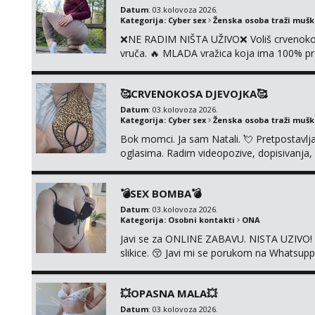
Datum
: 03.kolovoza 2026.
Kategorija:
Cyber sex
Ženska osoba traži muš
❌NE RADIM NIŠTA UŽIVO❌ Voliš crvenokose
vruča.‎ ️‍🔥 MLADA vražica koja ima 100% pr
samo užitak. 💦 U mojoj raznolikoj ponudi 
kolegicama, dečkom ili pak ja sama di se 
🥰CRVENOKOSA DJEVOJKA🥰
dovoljna uvije...
Datum
: 03.kolovoza 2026.
Kategorija:
Cyber sex
Ženska osoba traži muš
Bok momci. Ja sam Natali. 💘 Pretpostavl
oglasima. Radim videopozive, dopisivanja, p
porukom na Whatsupp, Viber ili Telegram.
💣SEX BOMBA💣
Datum
: 03.kolovoza 2026.
Kategorija:
Osobni kontakti
ONA
Javi se za ONLINE ZABAVU. NISTA UZIVO! R
slikice. 😚 Javi mi se porukom na Whatsupp
💥OPASNA MALA💥
Datum
: 03.kolovoza 2026.