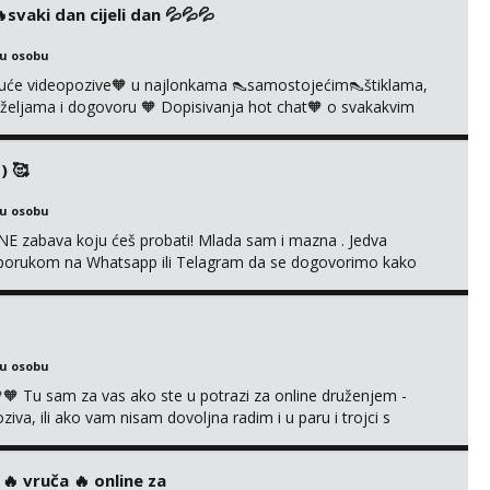
vaki dan cijeli dan 💦💦💦
ku osobu
uće videopozive🧡 u najlonkama 👠samostojećim👠štiklama,
po željama i dogovoru 🧡 Dopisivanja hot chat🧡 o svakakvim
 solo squirt, razne anal igračke, vibratori, s PARTNEROM, S
 🔞 ❣️Radim već jako dugo, imam iskustva i više načina pla...
) 🥰
ku osobu
E zabava koju ćeš probati! Mlada sam i mazna . Jedva
se porukom na Whatsapp ili Telagram da se dogovorimo kako
i s kolegicom, imam foto i video materijal u kojem se sama
 itd. Radim dopisivanje o seksi temama koje nas uzbuđuju 🤭
ku osobu
 Tu sam za vas ako ste u potrazi za online druženjem -
a, ili ako vam nisam dovoljna radim i u paru i trojci s
ruća tipkanja uz slike i hot line pozive. Za vas sam pripremila
kao i razna videa 😈 Volim kinky stvari i dominaciju 🤫 ...
‍🔥 vruča‎ ️‍🔥 online za