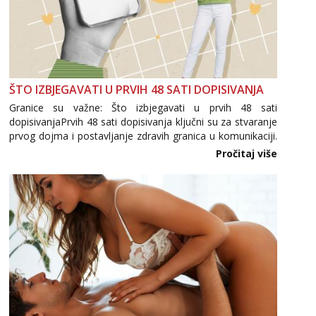
ŠTO IZBJEGAVATI U PRVIH 48 SATI DOPISIVANJA
Granice su važne: Što izbjegavati u prvih 48 sati
dopisivanjaPrvih 48 sati dopisivanja ključni su za stvaranje
prvog dojma i postavljanje zdravih granica u komunikaciji.
Važno je izbjeći prebrzo otkrivanje osobnih ili intimnih
Pročitaj više
informacija, jer nepoznata osoba još nije zaslužila to
povjerenje. Takođe...