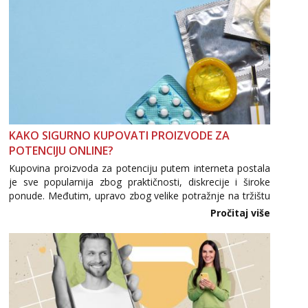
KAKO SIGURNO KUPOVATI PROIZVODE ZA
POTENCIJU ONLINE?
Kupovina proizvoda za potenciju putem interneta postala
je sve popularnija zbog praktičnosti, diskrecije i široke
ponude. Međutim, upravo zbog velike potražnje na tržištu
se pojavljuju i brojni krivotvoreni proizvodi, nepouzdane
Pročitaj više
internetske trgovine te proizvodi nepoznatog podrijetla. ...