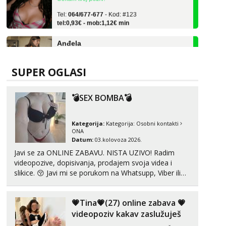
Tel:
064/677-677
- Kod: #123
tel:0,93€ - mob:1,12€ min
Anđela
Čekam tvoj poziv!
Tel:
064/677-677
- Kod: #142
tel:0,93€ - mob:1,12€ min
SUPER OGLASI
Liliana
Razgovaram :)
💣SEX BOMBA💣
Tel:
064/677-677
- Kod: #69
tel:0,93€ - mob:1,12€ min
Kategorija:
Kategorija:
Osobni kontakti
Obavijesti me kada se oslobodi
ONA
Datum:
03.kolovoza 2026.
Margareta
Javi se za ONLINE ZABAVU. NISTA UZIVO! Radim
Čekam tvoj poziv!
videopozive, dopisivanja, prodajem svoja videa i
Tel:
064/677-677
- Kod: #121
slikice. 😚 Javi mi se porukom na Whatsupp, Viber ili
tel:0,93€ - mob:1,12€ min
Telegram. +385 91 723 0045
Alisa
💗Tina💗(27) online zabava 💗
Razgovaram :)
videopoziv kakav zaslužuješ
Tel:
064/677-677
- Kod: #106