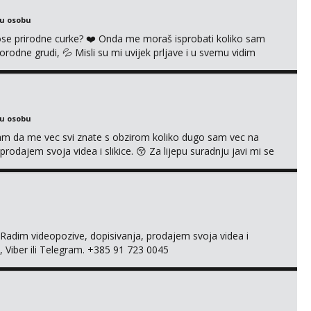
ku osobu
 prirodne curke? ❤️ Onda me moraš isprobati koliko sam
orodne grudi, 💦 Misli su mi uvijek prljave i u svemu vidim
možeš pranaći nešto po svojoj mjeri. Sexi videa s
dovodim do ludila. 🍑 Naravno ako ti moja ponuda nije
ku osobu
jam da me vec svi znate s obzirom koliko dugo sam vec na
rodajem svoja videa i slikice. 😚 Za lijepu suradnju javi mi se
 +385 91 723 0045
adim videopozive, dopisivanja, prodajem svoja videa i
, Viber ili Telegram. +385 91 723 0045