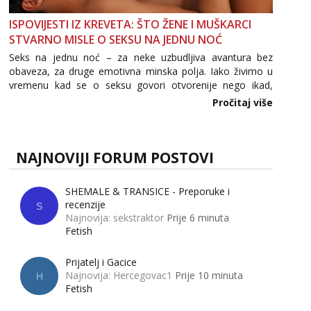
ISPOVIJESTI IZ KREVETA: ŠTO ŽENE I MUŠKARCI
STVARNO MISLE O SEKSU NA JEDNU NOĆ
Seks na jednu noć – za neke uzbudljiva avantura bez
obaveza, za druge emotivna minska polja. Iako živimo u
vremenu kad se o seksu govori otvorenije nego ikad,
tema „jedne noći strasti“ i dalje izaziva burne rasprave. Što
Pročitaj više
zapravo misle žene, a što muškarci? Jesu...
NAJNOVIJI FORUM POSTOVI
SHEMALE & TRANSICE - Preporuke i
recenzije
S
Najnovija: sekstraktor
Prije 6 minuta
Fetish
Prijatelj i Gacice
Najnovija: Hercegovac1
Prije 10 minuta
H
Fetish