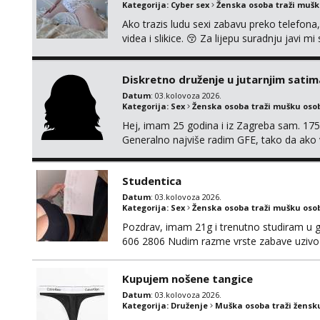
Kategorija:
Cyber sex
Ženska osoba traži muš
Ako trazis ludu sexi zabavu preko telefona
videa i slikice. 😚 Za lijepu suradnju javi
0045
Diskretno druženje u jutarnjim satim
Datum
: 03.kolovoza 2026.
Kategorija:
Sex
Ženska osoba traži mušku oso
Hej, imam 25 godina i iz Zagreba sam. 175
Generalno najviše radim GFE, tako da ako v
si pasati. Preferiram dugoročna druženja 
se nalaziš u ovome, javi mi se na WhatsApp 
Studentica
Datum
: 03.kolovoza 2026.
Kategorija:
Sex
Ženska osoba traži mušku oso
Pozdrav, imam 21g i trenutno studiram u gr
606 2806 Nudim razme vrste zabave uzivo 
Kupujem nošene tangice
Datum
: 03.kolovoza 2026.
Kategorija:
Druženje
Muška osoba traži žensk