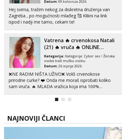
Datum:
09.kolovoza 2026.
Hej svima, tražim nekog za diskretna druženja van
Zagreba , po mogućnosti mlađeg 🥰 Klikni na link
ispod i nadji me tamo, cekam te!
Vatrena ‎️‍🔥 crvenokosa Natali
(21) ‎️‍🔥 vruča‎ ️‍🔥 ONLINE
ZABAVA
Kategorija:
Kategorija:
Cyber sex
Ženska
osoba traži mušku osobu
Datum:
26.srpnja 2026.
❌NE RADIM NIŠTA UŽIVO❌ Voliš crvenokose
prirodne curke? ❤️ Onda me moraš isprobati koliko
sam vruča.‎ ️‍🔥 MLADA vražica koja ima 100%
prorodne grudi, 💦 Misli su mi uvijek prljave i u svemu
vidim samo užitak. 💦 U mojoj raznolikoj ponudi
možeš pranaći nešto po svojoj mjeri. Sexi videa s
kolegica...
NAJNOVIJI ČLANCI