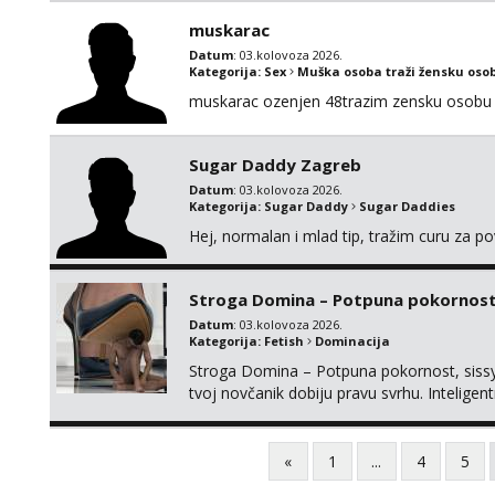
muskarac
Datum
: 03.kolovoza 2026.
Kategorija:
Sex
Muška osoba traži žensku oso
muskarac ozenjen 48trazim zensku osobu 
Sugar Daddy Zagreb
Datum
: 03.kolovoza 2026.
Kategorija:
Sugar Daddy
Sugar Daddies
Hej, normalan i mlad tip, tražim curu za p
Stroga Domina – Potpuna pokornost, 
Datum
: 03.kolovoza 2026.
Kategorija:
Fetish
Dominacija
Stroga Domina – Potpuna pokornost, sissy 
tvoj novčanik dobiju pravu svrhu. Inteli
kontrolu nad tvojim umom i financijama. Zan
žude za strogim zapovijedima, sissy transfo
«
1
...
4
5