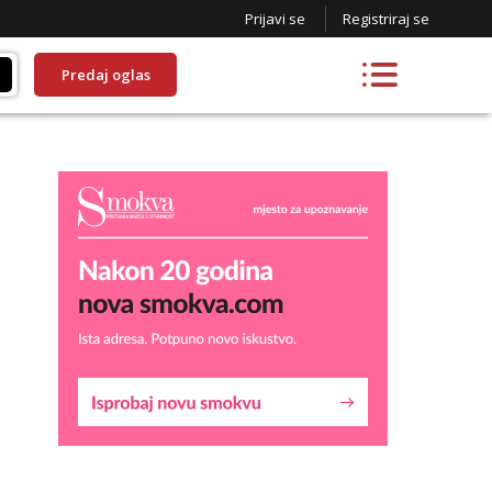
Prijavi se
Registriraj se
Predaj oglas
Liliana
Razgovaram :)