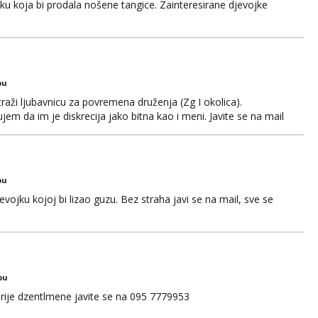
jku koja bi prodala nošene tangice. Zainteresirane djevojke
bu
aži ljubavnicu za povremena druženja (Zg I okolica).
em da im je diskrecija jako bitna kao i meni. Javite se na mail
bu
ojku kojoj bi lizao guzu. Bez straha javi se na mail, sve se
bu
rije dzentlmene javite se na 095 7779953