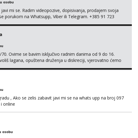
ku osobu
, javi mi se. Radim videopozive, dopisivanja, prodajem svoja
 mi se porukom na Whatsupp, Viber ili Telegram. +385 91 723
a
bu
/70. Ovime se bavim isključivo radnim danima od 9 do 16.
oliš lagana, opuštena druženja u diskreciji, vjerovatno ćemo
također, nisam zainteresirana za one and done susrete. Ako
sa nečime o sebi i tome što voliš seksualno za daljnji d...
bu
adu , Ako se zelis zabavit javi mi se na whats upp na broj 097
i online
u osobu