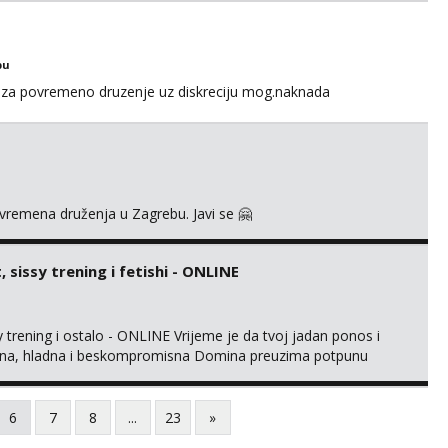
bu
za povremeno druzenje uz diskreciju mog.naknada
ovremena druženja u Zagrebu. Javi se 🤗
sissy trening i fetishi - ONLINE
trening i ostalo - ONLINE Vrijeme je da tvoj jadan ponos i
gentna, hladna i beskompromisna Domina preuzima potpunu
imaju me isključivo ozbiljni, solventni i poslušni subovi koji
rmacijom (rublje, elegancija) i potpunim psiholo...
6
7
8
...
23
»