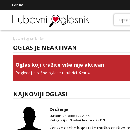
Forum
Ljubavni oglasnik
› Sex
OGLAS JE NEAKTIVAN
Oglas koji tražite više nije aktivan
Pogledajte slične oglase u rubrici:
Sex
»
NAJNOVIJI OGLASI
Druženje
Datum
: 04.kolovoza 2026.
Kategorija:
Osobni kontakti
ON
Ženske osobe koje traže muško društvo neka