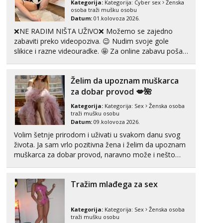
Kategorija:
Kategorija:
Cyber sex
Ženska
tel:0,93€ - mob:1,12€ min
osoba traži mušku osobu
Obavijesti me kada se oslobodi
Datum:
01.kolovoza 2026.
❌NE RADIM NIŠTA UŽIVO❌ Možemo se zajedno
Vanesa
zabaviti preko videopoziva. 😉 Nudim svoje gole
Čekam tvoj poziv!
slikice i razne videouradke. 🤩 Za online zabavu pošalji
Tel:
064/677-677
- Kod: #74
poruku na Whatsapp, Telegram ili Viber. 😎 +385 91
tel:0,93€ - mob:1,12€ min
912 3322 Za provjeru moje autentičnosti možeš me
Želim da upoznam muškarca
vidjeti na videopozivu. 😉 S vama sam vec 5 ...
Zara
za dobar provod 💋🌺
Čekam tvoj poziv!
Kategorija:
Kategorija:
Sex
Ženska osoba
Tel:
064/677-677
- Kod: #123
traži mušku osobu
tel:0,93€ - mob:1,12€ min
Datum:
09.kolovoza 2026.
Volim šetnje prirodom i uživati u svakom danu svog
Anđela
života. Ja sam vrlo pozitivna žena i želim da upoznam
Čekam tvoj poziv!
muškarca za dobar provod, naravno može i nešto
Tel:
064/677-677
- Kod: #142
više.💋🌺 Klikni na link ispod i nadji me tamo, cekam
tel:0,93€ - mob:1,12€ min
te!
Tražim mlađega za sex
Kategorija:
Kategorija:
Sex
Ženska osoba
traži mušku osobu