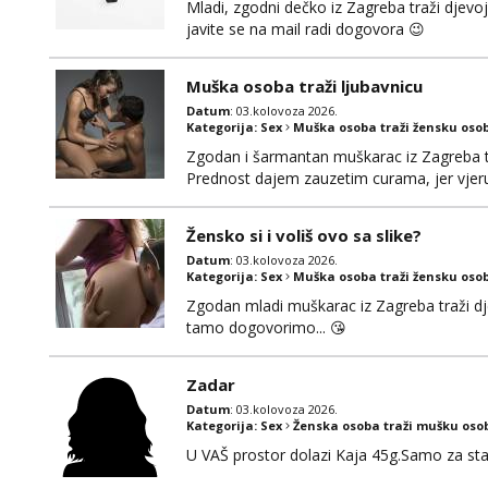
Mladi, zgodni dečko iz Zagreba traži djevo
javite se na mail radi dogovora 😉
Muška osoba traži ljubavnicu
Datum
: 03.kolovoza 2026.
Kategorija:
Sex
Muška osoba traži žensku oso
Zgodan i šarmantan muškarac iz Zagreba tr
Prednost dajem zauzetim curama, jer vjeruj
gdje možemo započeti razgovor... 💋
Žensko si i voliš ovo sa slike?
Datum
: 03.kolovoza 2026.
Kategorija:
Sex
Muška osoba traži žensku oso
Zgodan mladi muškarac iz Zagreba traži djev
tamo dogovorimo... 😘
Zadar
Datum
: 03.kolovoza 2026.
Kategorija:
Sex
Ženska osoba traži mušku oso
U VAŠ prostor dolazi Kaja 45g.Samo za sta