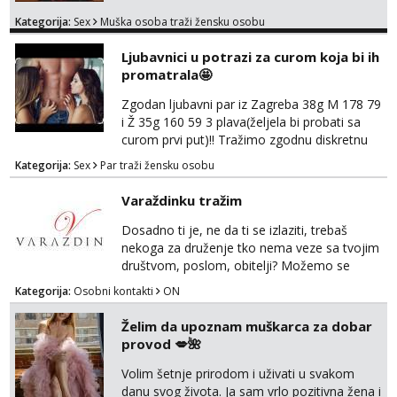
uzbudljivo i da si full diskretna i napaljena💦
Kategorija:
Sex
Muška osoba traži žensku osobu
jer nisam solo. Zgodan sam i diskretan,sliku
šaljem na wapp telegram..178 78kg.,javi se
Ljubavnici u potrazi za curom koja bi ih
za brz dogovor Kontakt 0958759047
promatrala🤩
Zgodan ljubavni par iz Zagreba 38g M 178 79
i Ž 35g 160 59 3 plava(željela bi probati sa
curom prvi put)!! Tražimo zgodnu diskretnu
curu koja bi nas promatrala dok imamo
Kategorija:
Sex
Par traži žensku osobu
žestok odnos. Može se pridruziti ali i ne
mora.Bitno da uzivamo diskretno anonimno
Varaždinku tražim
bez upoznavanja puno.Sliku mozemo
razmjeniti,ali najbolje uzivo se upoznati. Na
Dosadno ti je, ne da ti se izlaziti, trebaš
goo smo do 15.8 poslije tog mozemo se
nekoga za druženje tko nema veze sa tvojim
druziti,javi se na mail il...
društvom, poslom, obitelji? Možemo se
podružiti i zabaviti na razne načine. Makni se
Kategorija:
Osobni kontakti
ON
od svakodnevice samnom. Javi se na
Whatsapp. Samo Varaždin i okolica.
Želim da upoznam muškarca za dobar
provod 💋🌺
Volim šetnje prirodom i uživati u svakom
danu svog života. Ja sam vrlo pozitivna žena i