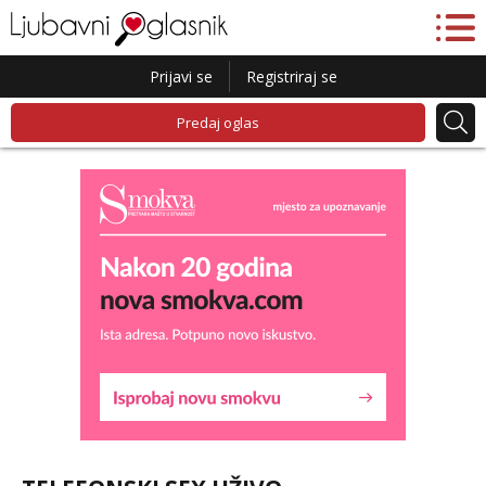
Prijavi se
Registriraj se
Predaj oglas
Liliana
Čekam tvoj poziv!
Tel:
064/677-677
- Kod: #69
tel:0,93€ - mob:1,12€ min