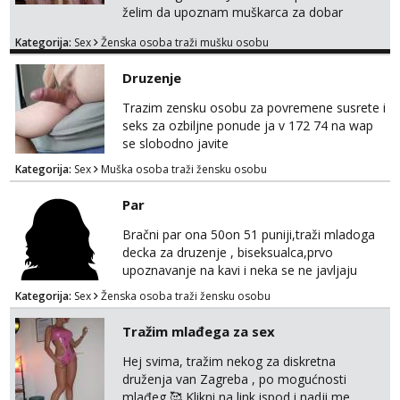
želim da upoznam muškarca za dobar
provod, naravno može i nešto više.💋🌺 Klikni
Kategorija:
Sex
Ženska osoba traži mušku osobu
na link ispod i nadji me tamo, cekam te!
Druzenje
Trazim zensku osobu za povremene susrete i
seks za ozbiljne ponude ja v 172 74 na wap
se slobodno javite
Kategorija:
Sex
Muška osoba traži žensku osobu
Par
Bračni par ona 50on 51 puniji,traži mladoga
decka za druzenje , biseksualca,prvo
upoznavanje na kavi i neka se ne javljaju
stariji od 30 godina
Kategorija:
Sex
Ženska osoba traži žensku osobu
Tražim mlađega za sex
Hej svima, tražim nekog za diskretna
druženja van Zagreba , po mogućnosti
mlađeg 🥰 Klikni na link ispod i nadji me