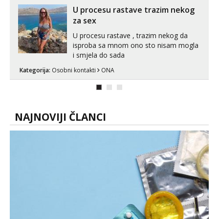
U procesu rastave trazim nekog
za sex
U procesu rastave , trazim nekog da
isproba sa mnom ono sto nisam mogla
i smjela do sada
Kategorija:
Osobni kontakti
ONA
NAJNOVIJI ČLANCI