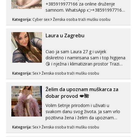
+385919977166 za online druženje
samnom. WhatsApp 👉+385919977166
Telegram 👉@enafriedrichkis Radim
Kategorija:
Cyber sex
Ženska osoba traži mušku osobu
videopozive s licem, solo i s partnerom,
kolegicama (Tina&Natali), razne
kombinacije halteri, haljine, štikle,
Laura u Zagrebu
samostojeće itd. Nudim svakakva videa
seksa, puš...
Ciao ja sam Laura 27 g i uvijek
diskretno i namirisana sam i top higijena
😘 i nježna i klimatiziran prostor Trazim
sex za nagradu Radim klasican sex
Kategorija:
Sex
Ženska osoba traži mušku osobu
Pusenje i gutanje sperme Erotsko rublje
imam uvijek Lizati me mozes i ljubiti po
tijelu Iskljucivo neradim analni !!! I
Želim da upoznam muškarca za
neljubim se Wha...
dobar provod 💋🌺
Volim šetnje prirodom i uživati u
svakom danu svog života. Ja sam vrlo
pozitivna žena i želim da upoznam
muškarca za dobar provod, naravno
Kategorija:
Sex
Ženska osoba traži mušku osobu
može i nešto više.💋🌺 Klikni na link
ispod i nadji me tamo, cekam te!