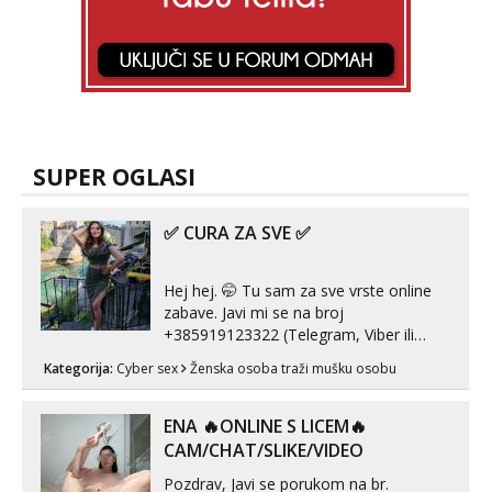
SUPER OGLASI
✅ CURA ZA SVE ✅
Hej hej. 🤭 Tu sam za sve vrste online
zabave. Javi mi se na broj
+385919123322 (Telegram, Viber ili
Whatsapp). 🤙 NE javljaj se na uzivo.
Kategorija:
Cyber sex
Ženska osoba traži mušku osobu
Hvala.
ENA 🔥ONLINE S LICEM🔥
CAM/CHAT/SLIKE/VIDEO
Pozdrav, Javi se porukom na br.