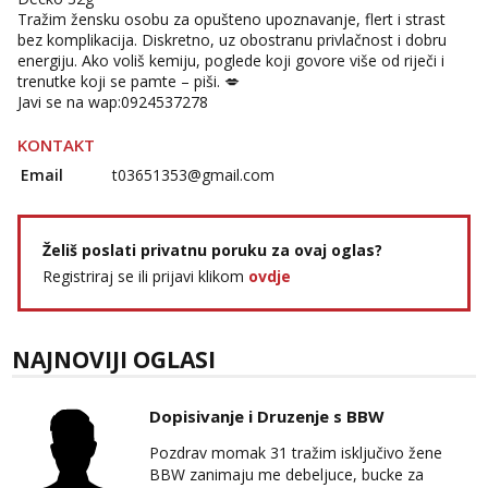
Tražim žensku osobu za opušteno upoznavanje, flert i strast
bez komplikacija. Diskretno, uz obostranu privlačnost i dobru
energiju. Ako voliš kemiju, poglede koji govore više od riječi i
trenutke koji se pamte – piši. 💋
Javi se na wap:0924537278
KONTAKT
Email
t03651353@gmail.com
Želiš poslati privatnu poruku za ovaj oglas?
Registriraj se ili prijavi klikom
ovdje
NAJNOVIJI OGLASI
Dopisivanje i Druzenje s BBW
Pozdrav momak 31 tražim isključivo žene
BBW zanimaju me debeljuce, bucke za