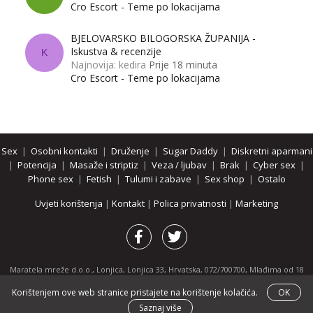
Cro Escort - Teme po lokacijama
BJELOVARSKO BILOGORSKA ŽUPANIJA -
Iskustva & recenzije
K
Najnovija: kedira
Prije 18 minuta
Cro Escort - Teme po lokacijama
Sex
|
Osobni kontakti
|
Druženje
|
Sugar Daddy
|
Diskretni aparmani
|
Potencija
|
Masaže i striptiz
|
Veza / ljubav
|
Brak
|
Cyber sex
|
Phone sex
|
Fetish
|
Tulumi i zabave
|
Sex shop
|
Ostalo
Uvjeti korištenja
|
Kontakt
|
Polica privatnosti
|
Marketing
Maratela mreže d.o.o., Lonjica, Lonjica 33, Hrvatska, 072/700700, Mlađima od 18
godina zabranjeno je pregledavanje stranice i svih njenih dijelova.
Korištenjem ove web stranice pristajete na korištenje kolačića.
OK
Partnerski portali:
osobnikontakti.com
|
hotline.hr
|
ThePornDude.com
Saznaj više