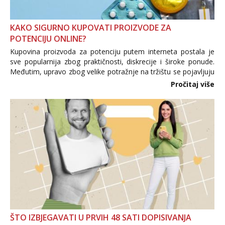
KAKO SIGURNO KUPOVATI PROIZVODE ZA
POTENCIJU ONLINE?
Kupovina proizvoda za potenciju putem interneta postala je
sve popularnija zbog praktičnosti, diskrecije i široke ponude.
Međutim, upravo zbog velike potražnje na tržištu se pojavljuju
i brojni krivotvoreni proizvodi, nepouzdane internetske
Pročitaj više
trgovine te proizvodi nepoznatog podrijetla. ...
ŠTO IZBJEGAVATI U PRVIH 48 SATI DOPISIVANJA