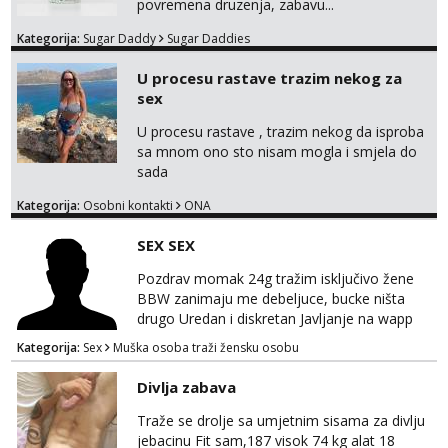
povremena druzenja, zabavu...
Kategorija:
Sugar Daddy
Sugar Daddies
U procesu rastave trazim nekog za
sex
U procesu rastave , trazim nekog da isproba
sa mnom ono sto nisam mogla i smjela do
sada
Kategorija:
Osobni kontakti
ONA
SEX SEX
Pozdrav momak 24g tražim isključivo žene
BBW zanimaju me debeljuce, bucke ništa
drugo Uredan i diskretan Javljanje na wapp
095 546 9915
Kategorija:
Sex
Muška osoba traži žensku osobu
Divlja zabava
Traže se drolje sa umjetnim sisama za divlju
jebacinu Fit sam,187 visok 74 kg alat 18