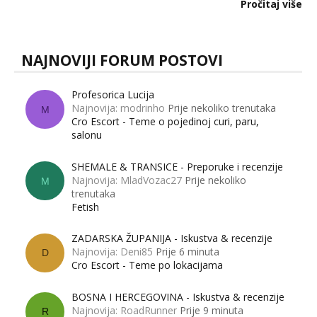
dalje izaziva burne rasprave. Što zapravo misle žene, a što
Pročitaj više
muškarci? Jesu...
NAJNOVIJI FORUM POSTOVI
Profesorica Lucija
Najnovija: modrinho
Prije nekoliko trenutaka
M
Cro Escort - Teme o pojedinoj curi, paru,
salonu
SHEMALE & TRANSICE - Preporuke i recenzije
Najnovija: MladVozac27
Prije nekoliko
M
trenutaka
Fetish
ZADARSKA ŽUPANIJA - Iskustva & recenzije
Najnovija: Deni85
Prije 6 minuta
D
Cro Escort - Teme po lokacijama
BOSNA I HERCEGOVINA - Iskustva & recenzije
Najnovija: RoadRunner
Prije 9 minuta
R