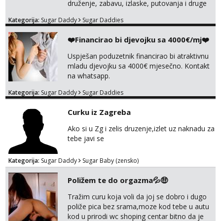
druženje, zabavu, izlaske, putovanja i druge
lijepe stvari na obostranu korist. Ako si
Kategorija:
Sugar Daddy
Sugar Daddies
otvorena, komunikativna, zgodna i atraktivna
javi se na moj email:
❤️Financirao bi djevojku sa 4000€/mj❤️
markodalic37@gmail.com
Uspješan poduzetnik financirao bi atraktivnu
mladu djevojku sa 4000€ mjesečno. Kontakt
na whatsapp.
Kategorija:
Sugar Daddy
Sugar Daddies
Curku iz Zagreba
Ako si u Zg i zelis druzenje,izlet uz naknadu za
tebe javi se
Kategorija:
Sugar Daddy
Sugar Baby (zensko)
Poližem te do orgazma💦🤑
Tražim curu koja voli da joj se dobro i dugo
poliže pica bez srama,moze kod tebe u autu
kod u prirodi wc shoping centar bitno da je