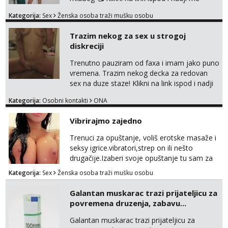
tamo, cekam te!
Kategorija:
Sex
Ženska osoba traži mušku osobu
Trazim nekog za sex u strogoj
diskreciji
Trenutno pauziram od faxa i imam jako puno
vremena. Trazim nekog decka za redovan
sex na duze staze! Klikni na link ispod i nadji
me tamo, cekam te!
Kategorija:
Osobni kontakti
ONA
Vibrirajmo zajedno
Trenuci za opuštanje, voliš erotske masaže i
seksy igrice.vibratori,strep on ili nešto
drugačije.Izaberi svoje opuštanje tu sam za
tebe.sve info na mob 095/762-8147
Kategorija:
Sex
Ženska osoba traži mušku osobu
Galantan muskarac trazi prijateljicu za
povremena druzenja, zabavu...
Galantan muskarac trazi prijateljicu za