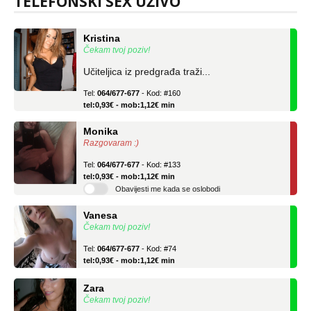
TELEFONSKI SEX UŽIVO
Kristina
Čekam tvoj poziv!
Učiteljica iz predgrađa traži...
Tel:
064/677-677
- Kod: #160
tel:0,93€ - mob:1,12€ min
Monika
Razgovaram :)
Tel:
064/677-677
- Kod: #133
tel:0,93€ - mob:1,12€ min
Obavijesti me kada se oslobodi
Vanesa
Čekam tvoj poziv!
Tel:
064/677-677
- Kod: #74
tel:0,93€ - mob:1,12€ min
Zara
Čekam tvoj poziv!
Tel:
064/677-677
- Kod: #123