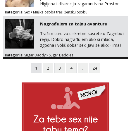
Higijena i diskrecija zagarantirana Prostor
imam na području između Zadra i Šibenika
Kategorija:
Sex
Muška osoba traži žensku osobu
Kontakt watsap 0955406511 bez poziva
Nagrađujem za tajnu avanturu
Tražim curu za diskretne susrete u Zagrebu i
regiji. Dobro nagrađujem ako si mlada,
zgodna i voliš dobar sex. Javi se ako: - imaš
do 25 godina - imaš do 65 kg - imaš dugu
Kategorija:
Sugar Daddy
Sugar Daddies
kosu - se dobro ljubiš - si fleksibilna s
vremenom (jer ga nemam previše) i
1
2
3
4
...
24
dostupna radnim danom (vikendi i noći su za
obitelj) - vodiš brigu o zdravlju i koristiš
zaštitu Ne javljajte se: - debele - frajeri i
paro...