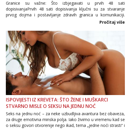
Granice su važne: Što izbjegavati u prvih 48 sati
dopisivanjaPrvih 48 sati dopisivanja ključni su za stvaranje
prvog dojma i postavljanje zdravih granica u komunikaciji.
Važno je izbjeći prebrzo otkrivanje osobnih ili intimnih
Pročitaj više
informacija, jer nepoznata osoba još nije zaslužila to
povjerenje. Takođe...
ISPOVIJESTI IZ KREVETA: ŠTO ŽENE I MUŠKARCI
STVARNO MISLE O SEKSU NA JEDNU NOĆ
Seks na jednu noć – za neke uzbudljiva avantura bez obaveza,
za druge emotivna minska polja. Iako živimo u vremenu kad se
o seksu govori otvorenije nego ikad, tema „jedne noći strasti“ i