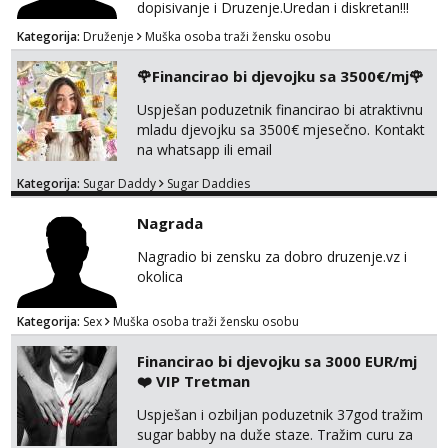
dopisivanje i Druzenje.Uredan i diskretan!!!
Kategorija:
Druženje
Muška osoba traži žensku osobu
🌹Financirao bi djevojku sa 3500€/mj🌹
Uspješan poduzetnik financirao bi atraktivnu
mladu djevojku sa 3500€ mjesečno. Kontakt
na whatsapp ili email
Kategorija:
Sugar Daddy
Sugar Daddies
Nagrada
Nagradio bi zensku za dobro druzenje.vz i
okolica
Kategorija:
Sex
Muška osoba traži žensku osobu
Financirao bi djevojku sa 3000 EUR/mj
❤️ VIP Tretman
Uspješan i ozbiljan poduzetnik 37god tražim
sugar babby na duže staze. Tražim curu za