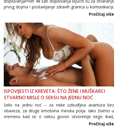
dopisivanjaPrvih 48 sati dopisivanja ključni su za stvaranje
prvog dojma i postavljanje zdravih granica u komunikaciji.
Važno je izbjeći prebrzo otkrivanje osobnih ili intimnih
Pročitaj više
informacija, jer nepoznata osoba još nije zaslužila to
povjerenje. Takođe...
ISPOVIJESTI IZ KREVETA: ŠTO ŽENE I MUŠKARCI
STVARNO MISLE O SEKSU NA JEDNU NOĆ
Seks na jednu noć – za neke uzbudljiva avantura bez
obaveza, za druge emotivna minska polja. Iako živimo u
vremenu kad se o seksu govori otvorenije nego ikad,
tema „jedne noći strasti“ i dalje izaziva burne rasprave. Što
Pročitaj više
zapravo misle žene, a što muškarci? Jesu...