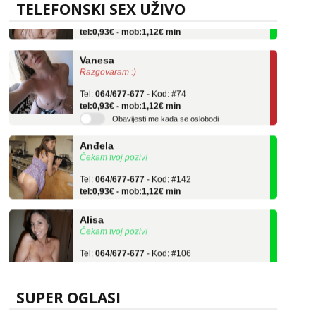
TELEFONSKI SEX UŽIVO
Tel:
064/677-677
- Kod: #106
tel:0,93€ - mob:1,12€ min
Vanesa
Razgovaram :)
Tel:
064/677-677
- Kod: #74
tel:0,93€ - mob:1,12€ min
Obavijesti me kada se oslobodi
Anđela
Čekam tvoj poziv!
Tel:
064/677-677
- Kod: #142
tel:0,93€ - mob:1,12€ min
Alisa
Čekam tvoj poziv!
Tel:
064/677-677
- Kod: #106
tel:0,93€ - mob:1,12€ min
Vanesa
Razgovaram :)
SUPER OGLASI
Tel:
064/677-677
- Kod: #74