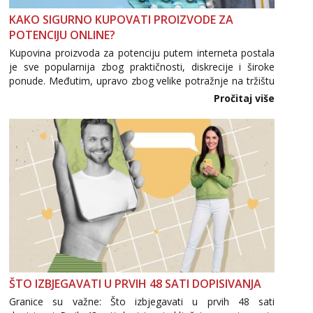
KAKO SIGURNO KUPOVATI PROIZVODE ZA
POTENCIJU ONLINE?
Kupovina proizvoda za potenciju putem interneta postala
je sve popularnija zbog praktičnosti, diskrecije i široke
ponude. Međutim, upravo zbog velike potražnje na tržištu
se pojavljuju i brojni krivotvoreni proizvodi, nepouzdane
Pročitaj više
internetske trgovine te proizvodi nepoznatog podrijetla. ...
ŠTO IZBJEGAVATI U PRVIH 48 SATI DOPISIVANJA
Granice su važne: Što izbjegavati u prvih 48 sati