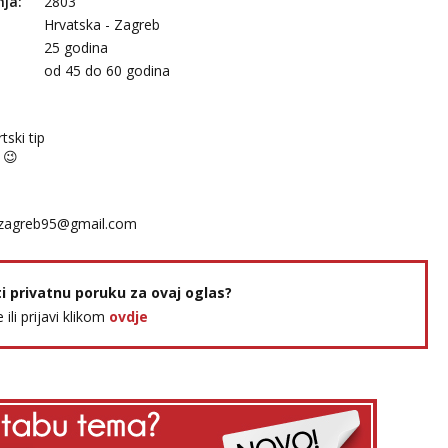
nja:
2803
Hrvatska - Zagreb
25 godina
:
od 45 do 60 godina
tski tip
 😉
zagreb95@gmail.com
ti privatnu poruku za ovaj oglas?
e ili prijavi klikom
ovdje