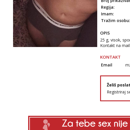
Broj prikaziva
Regija:
Imam:
Tražim osobu
OPIS
25 g, visok, spor
Kontakt na mail
KONTAKT
Email
m
Želiš posla
Registriraj s