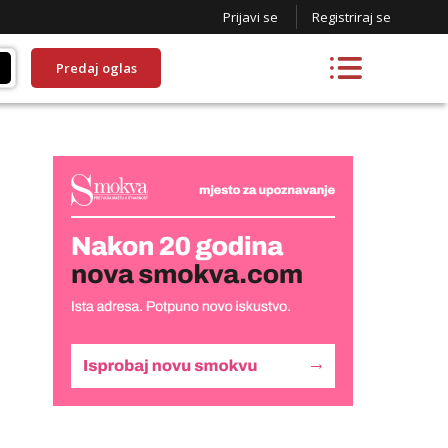
Prijavi se
Registriraj se
Predaj oglas
Alisa
Čekam tvoj poziv!