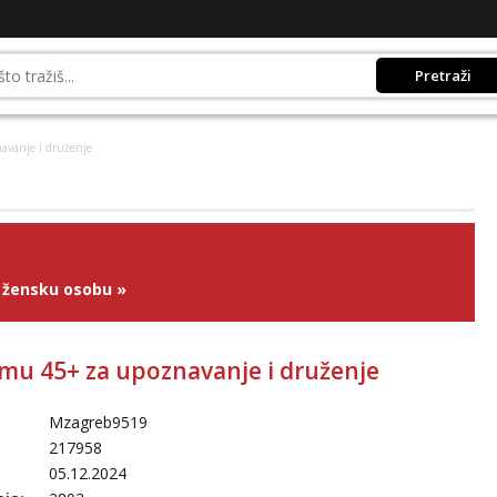
Pretraži
avanje i druženje
 žensku osobu
»
mu 45+ za upoznavanje i druženje
Mzagreb9519
217958
05.12.2024