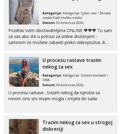
Kategorija:
Kategorija:
Cyber sex
Ženska
osoba traži mušku osobu
Datum:
03.kolovoza 2026.
Pozdrav svim obožavateljima ONLINE 🧡🧡🧡 Tu sam
za vas ako ste u potrazi za online druženjem -
samnom se možete zabaviti preko videopoziva, ili
ako vam nisam dovoljna radim i u paru i trojci s
kolegicama, svaka je drugačija 😉 Radim i vruća
U procesu rastave trazim
tipkanja uz slike i hot line pozive. Za vas sam
pripremila ...
nekog za sex
Kategorija:
Kategorija:
Osobni kontakti
ONA
Datum:
06.kolovoza 2026.
U procesu rastave , trazim nekog da isproba sa
mnom ono sto nisam mogla i smjela do sada
Trazim nekog za sex u strogoj
diskreciji