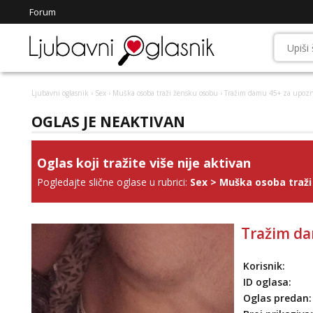
Forum
Ljubavni oglasnik
›
Sex
›
Muška osoba traži žensku osobu
› Tražim damu 45+ za upozn
OGLAS JE NEAKTIVAN
Oglas koji tražite više nije aktivan
Pogledajte slične oglase u rubrici:
Sex
>
Muška osoba traži
Tražim da
Korisnik:
ID oglasa:
Oglas predan: