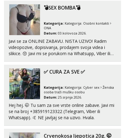
tel:0,93€ - mob:1,12€ min
💣SEX BOMBA💣
Obavijesti me kada se oslobodi
Anđela
Kategorija:
Kategorija:
Osobni kontakti
Čekam tvoj poziv!
ONA
Datum:
03.kolovoza 2026.
Tel:
064/677-677
- Kod: #142
Javi se za ONLINE ZABAVU. NISTA UZIVO! Radim
tel:0,93€ - mob:1,12€ min
videopozive, dopisivanja, prodajem svoja videa i
slikice. 😚 Javi mi se porukom na Whatsupp, Viber ili
Telegram. +385 91 723 0045
✅ CURA ZA SVE ✅
Kategorija:
Kategorija:
Cyber sex
Ženska
osoba traži mušku osobu
Datum:
25.srpnja 2026.
Hej hej. 🤭 Tu sam za sve vrste online zabave. Javi mi
se na broj +385919123322 (Telegram, Viber ili
Whatsapp). 🤙 NE javljaj se na uzivo. Hvala.
Crvenokosa ljepotica 20g. 🤭