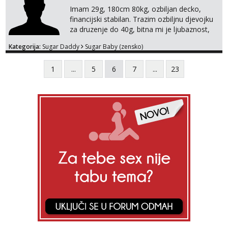
Imam 29g, 180cm 80kg, ozbiljan decko,
financijski stabilan. Trazim ozbiljnu djevojku
za druzenje do 40g, bitna mi je ljubaznost,
kemija, atraktivnost. Molim da mi se
Kategorija:
Sugar Daddy
Sugar Baby (zensko)
predstavis sa opisom i slikom, o nagradi
mozemo preko emaila pricat.
1
...
5
6
7
...
23