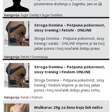
povremena druženja u Zagrebu. Javi se 🤗
Kategorija:
Sugar Daddy
Sugar Daddies
Stroga Domina – Potpuna pokornost,
sissy trening i fetishi - ONLINE
Stroga Domina – Potpuna pokornost, sissy
trening i ostalo - ONLINE Vrijeme je da tvoj
jadan ponos i tvoj novčanik dobiju pravu
svrhu. Inteligentna, hladna i beskompromisna
Kategorija:
Fetish
Dominacija
Domina preuzima potpunu kontrolu nad
tvojim umom i financijama. Zanimaju me
Stroga Domina – Potpuna pokornost,
isključivo ozbiljni, solventni i poslušni subovi
sissy trening i Findom ONLINE
koji žude za strogim zapovijedima, sissy
transformacijom (rublje, elegancija) i
Stroga Domina – Potpuna pokornost, sissy
potpunim psiholo...
trening i Findom Vrijeme je da tvoj jadan
ponos i tvoj novčanik dobiju pravu svrhu.
Inteligentna, hladna i beskompromisna
Kategorija:
Fetish
FinDom
Domina preuzima potpunu kontrolu nad
tvojim umom i financijama. Zanimaju me
Muškarac 29g za ženu koja želi nešto
isključivo ozbiljni, solventni i poslušni subovi