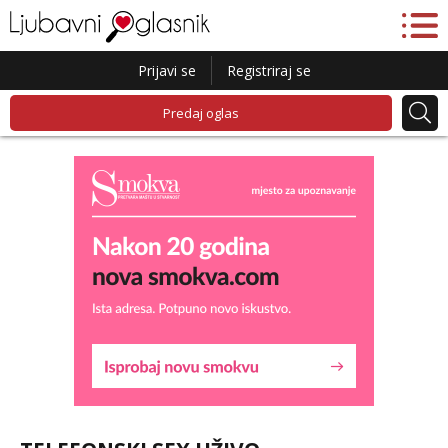
Prijavi se
Registriraj se
Predaj oglas
Snježana
Razgovaram :)
Tel:
064/677-677
- Kod: #119