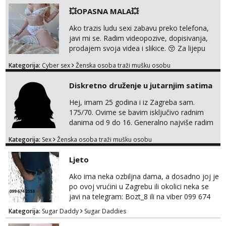
💥OPASNA MALA💥
Ako trazis ludu sexi zabavu preko telefona,
javi mi se. Radim videopozive, dopisivanja,
prodajem svoja videa i slikice. 😚 Za lijepu
suradnju javi mi se porukom na Whatsupp,
Kategorija:
Cyber sex
Ženska osoba traži mušku osobu
Viber ili Telegram. +385 91 723 0045
Diskretno druženje u jutarnjim satima
Hej, imam 25 godina i iz Zagreba sam.
175/70. Ovime se bavim isključivo radnim
danima od 9 do 16. Generalno najviše radim
GFE, tako da ako voliš lagana, opuštena
Kategorija:
Sex
Ženska osoba traži mušku osobu
druženja u diskreciji, vjerovatno ćemo si
pasati. Preferiram dugoročna druženja
Ljeto
također, nisam zainteresirana za one and
done susrete. Ako se nalaziš u ovome, javi
Ako ima neka ozbiljna dama, a dosadno joj je
mi se na WhatsApp sa nečime o sebi i tome
po ovoj vrućini u Zagrebu ili okolici neka se
što voliš seksualno za daljnji d...
javi na telegram: Bozt_8 ili na viber 099 674
2553.
Kategorija:
Sugar Daddy
Sugar Daddies