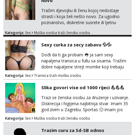
novo
koji žude za strogim zapovijedima, sissy
transformacijom (rublje, elegancija) i
Tražim djevojku ili ženu kojoj nedostaje
potpunim psihološkim treni...
strasti i koja želi nešto novo. Za ugodno
poznanstvo, diskretne susrete ili ljetnu
avanturu. U dobroj sam formi vrlo izdržljiv i
Kategorija:
Sex
Muška osoba traži žensku osobu
uredan. Slobodna ili zauzeta, dobrodošla. Prvi
kontakt porukom whatsapp, viber ili SMS,
Sexy curka za secy zabavu 💦💦
kasnije može poziv. Sl. Brod moj prostor
Zagreb i ostatak Hrvatske mobilan !
Dođi da ti ga probam 👅 Ja sam sexy
𝗡𝗮𝗽𝗼𝗺𝗲𝗻𝗮 tražim samo žene...
napaljena transica u fullu sa sisama. Tražim
dobre napaljene strejt momke koji trebaju
diskretno pražnjenje kite. Samo za dobre
Kategorija:
Sex
Transica traži mušku osobu
frajere koji drže do sebe. Imaj neku sliku.
Pozivi i poruke bez slike - nema odgovora.
Slika govori vise od 1000 rijeci 💪💪💪
Pojebi me Poruke WhatsApp: 0998667649
Trazi se ženska osobu za druzenje i uzivanje.
Diskrecija i higijena najbitnija stvar. Imam 35
god.zivim u Zagrebu. Sportas 🙂 imam jos
kondicije 🤣 Za sve informacije i dogovore na
Kategorija:
Sex
Muška osoba traži žensku osobu
mail I molim samo ozbiljne i zainteresirane
😉!! I molim takoder da se ne javljaju muski!!!
Trazim curu za Sd-SB odnos
Pozdrav