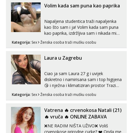
Volim kada sam puna kao paprika
Napaljena studentica traži napaljenka
kao što sam i ja! Volim kada sam puna
kao paprika, izdržljiva sam i nikada mi
nije dosta seksa. Volim grubi seks i više
Kategorija:
Sex
Ženska osoba traži mušku osobu
puta dnevno bilo kad i bilo gdje zato se
javi što prije da me isprobaš Klikni na
link ispod i nadji me tamo, cekam te!
Laura u Zagrebu
Ciao ja sam Laura 27 g i uvijek
diskretno i namirisana sam i top higijena
😘 i nježna i klimatiziran prostor Trazim
sex za nagradu Radim klasican sex
Kategorija:
Sex
Ženska osoba traži mušku osobu
Pusenje i gutanje sperme Erotsko rublje
imam uvijek Lizati me mozes i ljubiti po
tijelu Iskljucivo neradim analni !!! I
Vatrena ‎️‍🔥 crvenokosa Natali (21)
neljubim se Wha...
‎️‍🔥 vruča‎ ️‍🔥 ONLINE ZABAVA
❌NE RADIM NIŠTA UŽIVO❌ Voliš
crvenokose prirodne curke? ❤️ Onda me