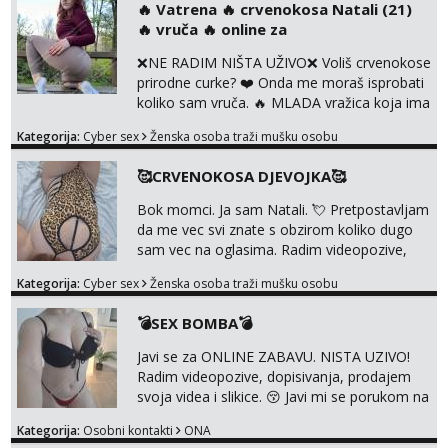
‎️‍🔥 Vatrena ‎️‍🔥 crvenokosa Natali (21)
uz slike i hot line pozive. Za vas sam
‎️‍🔥 vruča‎ ️‍🔥 online za
pripremila i slike s licem u raznim
kombinacijama isto kao i razna videa 😈
❌NE RADIM NIŠTA UŽIVO❌ Voliš crvenokose
Volim kinky stvari i dominaciju 🤫 ...
prirodne curke? ❤️ Onda me moraš isprobati
koliko sam vruča.‎ ️‍🔥 MLADA vražica koja ima
100% prorodne grudi, 💦 Misli su mi uvijek
Kategorija:
Cyber sex
Ženska osoba traži mušku osobu
prljave i u svemu vidim samo užitak. 💦 U
mojoj raznolikoj ponudi možeš pranaći nešto
🥰CRVENOKOSA DJEVOJKA🥰
po svojoj mjeri. Sexi videa s kolegicama,
dečkom ili pak ja sama di se dovodim do
Bok momci. Ja sam Natali. 💘 Pretpostavljam
ludila. 🍑 Naravno ako ti moja ponuda nije
da me vec svi znate s obzirom koliko dugo
dovoljna uvije...
sam vec na oglasima. Radim videopozive,
dopisivanja, prodajem svoja videa i slikice. 😚
Kategorija:
Cyber sex
Ženska osoba traži mušku osobu
Za lijepu suradnju javi mi se porukom na
Whatsupp, Viber ili Telegram. +385 91 723
💣SEX BOMBA💣
0045
Javi se za ONLINE ZABAVU. NISTA UZIVO!
Radim videopozive, dopisivanja, prodajem
svoja videa i slikice. 😚 Javi mi se porukom na
Whatsupp, Viber ili Telegram. +385 91 723
Kategorija:
Osobni kontakti
ONA
0045