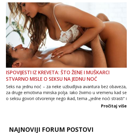
povjerenje. Takođe...
ISPOVIJESTI IZ KREVETA: ŠTO ŽENE I MUŠKARCI
STVARNO MISLE O SEKSU NA JEDNU NOĆ
Seks na jednu noć – za neke uzbudljiva avantura bez obaveza,
za druge emotivna minska polja. Iako živimo u vremenu kad se
o seksu govori otvorenije nego ikad, tema „jedne noći strasti“ i
dalje izaziva burne rasprave. Što zapravo misle žene, a što
Pročitaj više
muškarci? Jesu...
NAJNOVIJI FORUM POSTOVI