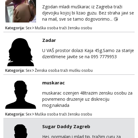
Zgodan mladi muškarac iz Zagreba traži
djevojku kojoj bi lizao guzu. Bez straha javi se
na mail, sve se tamo dogovorimo... 😘
Kategorija:
Sex
Muška osoba traži žensku osobu
Zadar
U VAŠ prostor dolazi Kaja 45g.Samo za starije
dzentlmene javite se na 095 7779953
Kategorija:
Sex
Ženska osoba traži mušku osobu
muskarac
muskarac ozenjen 48trazim zensku osobu za
povremeno druzenje uz diskreciju
mog.naknada
Kategorija:
Sex
Muška osoba traži žensku osobu
Sugar Daddy Zagreb
Hej, normalan i mlad tip, tražim curu za