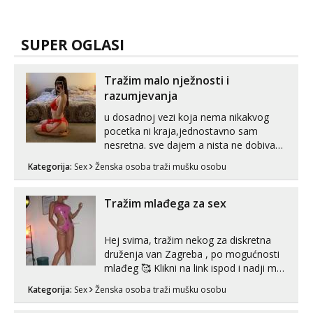
SUPER OGLASI
Tražim malo nježnosti i
razumjevanja
u dosadnoj vezi koja nema nikakvog
pocetka ni kraja,jednostavno sam
nesretna. sve dajem a nista ne dobivam
za uzvrat.trazim muskarca koji ce
Kategorija:
Sex
Ženska osoba traži mušku osobu
zadovoljiti moje potrebe,ne trazim puno
samo malo njeznosti i razumjevanja.
volim njezan seks i njezne poljupce po
Tražim mlađega za sex
tijelu koji me jako pale,obozavam kad
muskar...
Hej svima, tražim nekog za diskretna
druženja van Zagreba , po mogućnosti
mlađeg 🥰 Klikni na link ispod i nadji me
tamo, cekam te!
Kategorija:
Sex
Ženska osoba traži mušku osobu