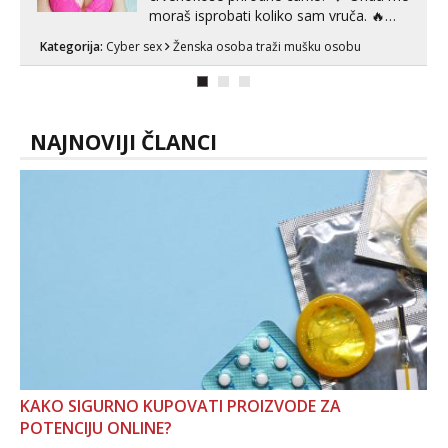
moraš isprobati koliko sam vruča.‎ ️‍🔥
MLADA vražica koja ima 100%
Kategorija:
Cyber sex
Ženska osoba traži mušku osobu
prorodne grudi, 💦 Misli su mi uvijek
prljave i u svemu vidim samo užitak. 💦
U mojoj raznolikoj ponudi možeš
pranaći nešto po svojoj mjeri. Sexi videa
s kolegica...
NAJNOVIJI ČLANCI
KAKO SIGURNO KUPOVATI PROIZVODE ZA
POTENCIJU ONLINE?