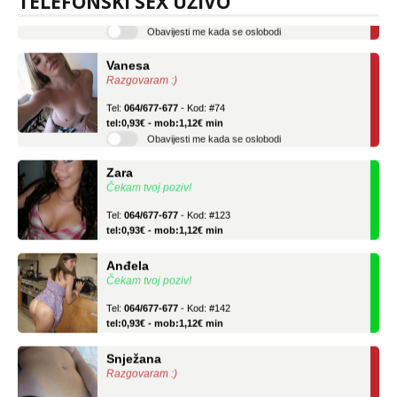
TELEFONSKI SEX UŽIVO
tel:0,93€ - mob:1,12€ min
Obavijesti me kada se oslobodi
Vanesa
Razgovaram :)
Tel:
064/677-677
- Kod: #74
tel:0,93€ - mob:1,12€ min
Obavijesti me kada se oslobodi
Zara
Čekam tvoj poziv!
Tel:
064/677-677
- Kod: #123
tel:0,93€ - mob:1,12€ min
Anđela
Čekam tvoj poziv!
Tel:
064/677-677
- Kod: #142
tel:0,93€ - mob:1,12€ min
Snježana
Razgovaram :)
Tel:
064/677-677
- Kod: #119