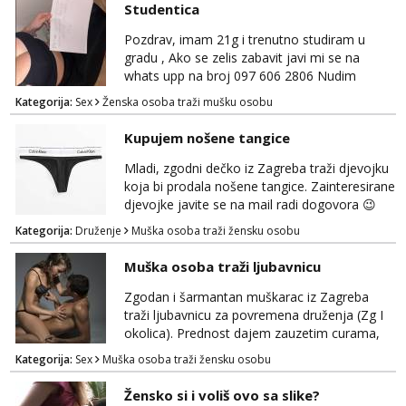
Studentica
Pozdrav, imam 21g i trenutno studiram u
gradu , Ako se zelis zabavit javi mi se na
whats upp na broj 097 606 2806 Nudim
razme vrste zabave uzivo i online
Kategorija:
Sex
Ženska osoba traži mušku osobu
Kupujem nošene tangice
Mladi, zgodni dečko iz Zagreba traži djevojku
koja bi prodala nošene tangice. Zainteresirane
djevojke javite se na mail radi dogovora 😉
Kategorija:
Druženje
Muška osoba traži žensku osobu
Muška osoba traži ljubavnicu
Zgodan i šarmantan muškarac iz Zagreba
traži ljubavnicu za povremena druženja (Zg I
okolica). Prednost dajem zauzetim curama,
jer vjerujem da im je diskrecija jako bitna kao
Kategorija:
Sex
Muška osoba traži žensku osobu
i meni. Javite se na mail gdje možemo
započeti razgovor... 💋
Žensko si i voliš ovo sa slike?