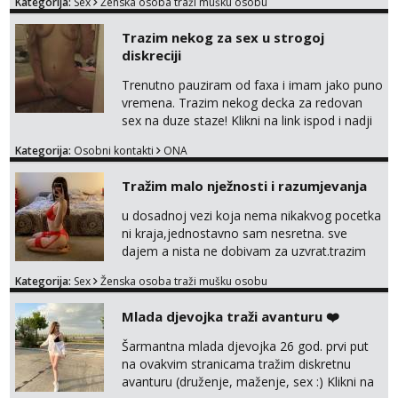
Kategorija:
Sex
Ženska osoba traži mušku osobu
Trazim nekog za sex u strogoj
diskreciji
Trenutno pauziram od faxa i imam jako puno
vremena. Trazim nekog decka za redovan
sex na duze staze! Klikni na link ispod i nadji
me tamo, cekam te!
Kategorija:
Osobni kontakti
ONA
Tražim malo nježnosti i razumjevanja
u dosadnoj vezi koja nema nikakvog pocetka
ni kraja,jednostavno sam nesretna. sve
dajem a nista ne dobivam za uzvrat.trazim
muskarca koji ce zadovoljiti moje potrebe,ne
Kategorija:
Sex
Ženska osoba traži mušku osobu
trazim puno samo malo njeznosti i
razumjevanja. volim njezan seks i njezne
Mlada djevojka traži avanturu ❤️
poljupce po tijelu koji me jako
pale,obozavam kad muskarac preuzme
Šarmantna mlada djevojka 26 god. prvi put
kontrolu . javi se :) Klikni na link ispod i nadji
na ovakvim stranicama tražim diskretnu
me tamo, cekam te!
avanturu (druženje, maženje, sex :) Klikni na