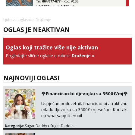
tel:0,93€ - mob:1,12€ min
Obavijesti me kada se oslobodi
Ela
Ljubavni oglasnik
› Druženje
Razgovaram :)
OGLAS JE NEAKTIVAN
Tel:
064/677-677
- Kod: #117
tel:0,93€ - mob:1,12€ min
Obavijesti me kada se oslobodi
Oglas koji tražite više nije aktivan
Pogledajte slične oglase u rubrici:
Druženje
»
Vanesa
Čekam tvoj poziv!
Tel:
064/677-677
- Kod: #74
tel:0,93€ - mob:1,12€ min
NAJNOVIJI OGLASI
Anđela
Čekam tvoj poziv!
🌹Financirao bi djevojku sa 3500€/mj🌹
Tel:
064/677-677
- Kod: #142
Uspješan poduzetnik financirao bi atraktivnu
tel:0,93€ - mob:1,12€ min
mladu djevojku sa 3500€ mjesečno. Kontakt
na whatsapp ili email
Kategorija:
Sugar Daddy
Sugar Daddies