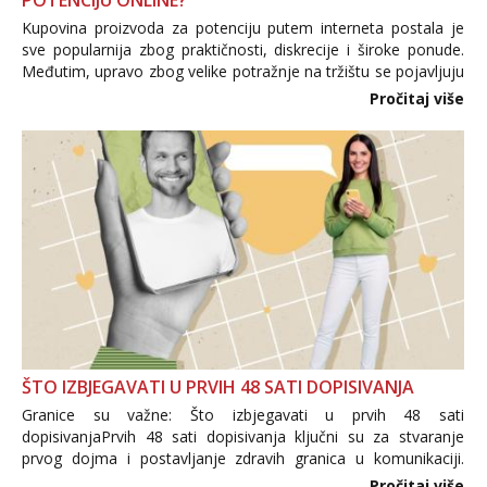
POTENCIJU ONLINE?
Kupovina proizvoda za potenciju putem interneta postala je
sve popularnija zbog praktičnosti, diskrecije i široke ponude.
Međutim, upravo zbog velike potražnje na tržištu se pojavljuju
i brojni krivotvoreni proizvodi, nepouzdane internetske
Pročitaj više
trgovine te proizvodi nepoznatog podrijetla. ...
ŠTO IZBJEGAVATI U PRVIH 48 SATI DOPISIVANJA
Granice su važne: Što izbjegavati u prvih 48 sati
dopisivanjaPrvih 48 sati dopisivanja ključni su za stvaranje
prvog dojma i postavljanje zdravih granica u komunikaciji.
Važno je izbjeći prebrzo otkrivanje osobnih ili intimnih
Pročitaj više