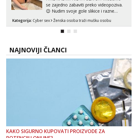
se zajedno zabaviti preko videopoziva.
😉 Nudim svoje gole slikice i razne
videouradke. 🤩 Za online zabavu pošalji
Kategorija:
Cyber sex
Ženska osoba traži mušku osobu
poruku na Whatsapp, Telegram ili Viber.
😎 +385 91 912 3322 Za provjeru moje
autentičnosti možeš me vidjeti na
videopozivu. 😉 S vama sam vec 5 ...
NAJNOVIJI ČLANCI
KAKO SIGURNO KUPOVATI PROIZVODE ZA