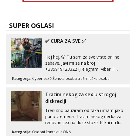
SUPER OGLASI
✅ CURA ZA SVE ✅
Hej hej. 🤭 Tu sam za sve vrste online
zabave. Javi mi se na broj
+385919123322 (Telegram, Viber ili
Whatsapp). 🤙 NE javljaj se na uzivo.
Kategorija:
Cyber sex
Ženska osoba traži mušku osobu
Hvala.
Trazim nekog za sex u strogoj
diskreciji
Trenutno pauziram od faxa i imam jako
puno vremena. Trazim nekog decka za
redovan sex na duze staze! Klikni na link
ispod i nadji me tamo, cekam te!
Kategorija:
Osobni kontakti
ONA