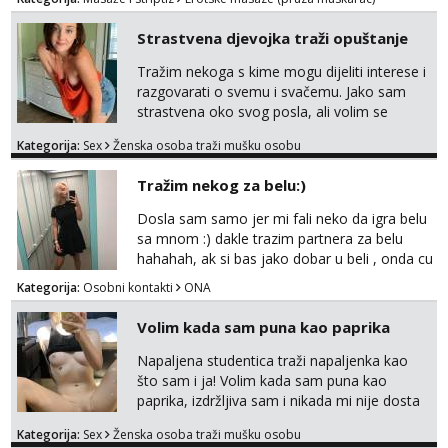
Strastvena djevojka traži opuštanje
Tražim nekoga s kime mogu dijeliti interese i
razgovarati o svemu i svačemu. Jako sam
strastvena oko svog posla, ali volim se
opustiti i provesti vrijeme s prijateljima.
Kategorija:
Sex
Ženska osoba traži mušku osobu
Voljela bi naci nekoga pa da se nemoram
samo s prijateljima opustati ;) Klikni na link
Tražim nekog za belu:)
ispod i nadji me tamo, cekam te!
Dosla sam samo jer mi fali neko da igra belu
sa mnom :) dakle trazim partnera za belu
hahahah, ak si bas jako dobar u beli , onda cu
razmislit za dalje Klikni na link ispod i nadji me
Kategorija:
Osobni kontakti
ONA
tamo, cekam te!
Volim kada sam puna kao paprika
Napaljena studentica traži napaljenka kao
što sam i ja! Volim kada sam puna kao
paprika, izdržljiva sam i nikada mi nije dosta
seksa. Volim grubi seks i više puta dnevno
Kategorija:
Sex
Ženska osoba traži mušku osobu
bilo kad i bilo gdje zato se javi što prije da