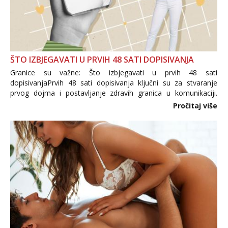
ŠTO IZBJEGAVATI U PRVIH 48 SATI DOPISIVANJA
Granice su važne: Što izbjegavati u prvih 48 sati
dopisivanjaPrvih 48 sati dopisivanja ključni su za stvaranje
prvog dojma i postavljanje zdravih granica u komunikaciji.
Važno je izbjeći prebrzo otkrivanje osobnih ili intimnih
Pročitaj više
informacija, jer nepoznata osoba još nije zaslužila to
povjerenje. Takođe...