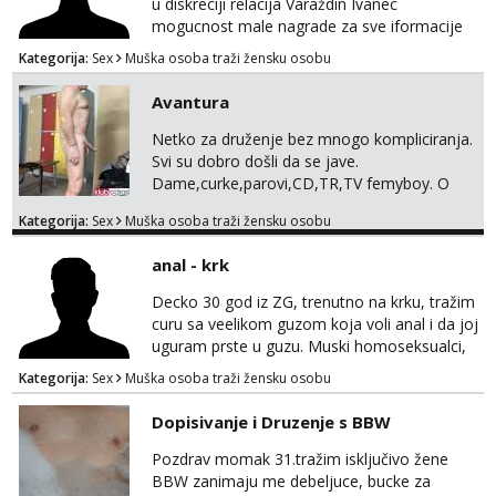
u diskreciji relacija Varaždin Ivanec
mogucnost male nagrade za sve iformacije
pisite na broj 098819637 pusa
Kategorija:
Sex
Muška osoba traži žensku osobu
Avantura
Netko za druženje bez mnogo kompliciranja.
Svi su dobro došli da se jave.
Dame,curke,parovi,CD,TR,TV femyboy. O
svemu možemo porazgovarati. Prostor
Kategorija:
Sex
Muška osoba traži žensku osobu
nemam ali ako smo za druženje možemo
nešto iskombinirati(auto,najam na dva sata)
anal - krk
Decko 30 god iz ZG, trenutno na krku, tražim
curu sa veelikom guzom koja voli anal i da joj
uguram prste u guzu. Muski homoseksualci,
parovi i transiči odjebite, ne zanimate me. Bilo
Kategorija:
Sex
Muška osoba traži žensku osobu
kakva placanja opcenito (gotovina) ili
unaprijed (aircash, paysafecard, bonovi) ne
Dopisivanje i Druzenje s BBW
dolaze u obzir. Javit se prvo porukom na
whatsapp 0958048882.
Pozdrav momak 31.tražim isključivo žene
BBW zanimaju me debeljuce, bucke za