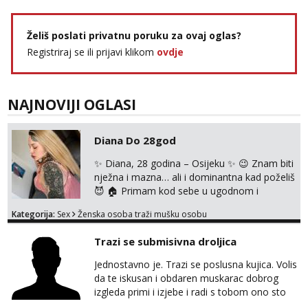
Želiš poslati privatnu poruku za ovaj oglas?
Registriraj se ili prijavi klikom
ovdje
NAJNOVIJI OGLASI
Diana Do 28god
✨ Diana, 28 godina – Osijeku ✨ 😉 Znam biti
nježna i mazna… ali i dominantna kad poželiš
😈 🏠 Primam kod sebe u ugodnom i
diskretnom prostoru 💋 Očekuje te opuštena
Kategorija:
Sex
Ženska osoba traži mušku osobu
atmosfera, dobra energija i nezaboravan
susret 🔥 U ponudi: 💄 klasika uz zaštitu 👄
Trazi se submisivna droljica
pušenje bez zaštite 🖤 erotsko rublje 🍑
analno uz nadoplatu 💦 svršavanje po tijelu ⛓️
Jednostavno je. Trazi se poslusna kujica. Volis
strap on service 👠 dominacija, šamaranje i
da te iskusan i obdaren muskarac dobrog
kinky igrice ...
izgleda primi i izjebe i radi s tobom ono sto
on zeli raditi. Cura si van okvira,kinky i