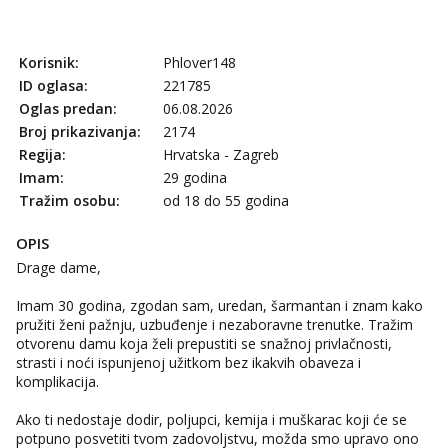
Korisnik:
Phlover148
ID oglasa:
221785
Oglas predan:
06.08.2026
Broj prikazivanja:
2174
Regija:
Hrvatska - Zagreb
Imam:
29 godina
Tražim osobu:
od 18 do 55 godina
OPIS
Drage dame,
Imam 30 godina, zgodan sam, uredan, šarmantan i znam kako
pružiti ženi pažnju, uzbuđenje i nezaboravne trenutke. Tražim
otvorenu damu koja želi prepustiti se snažnoj privlačnosti,
strasti i noći ispunjenoj užitkom bez ikakvih obaveza i
komplikacija.
Ako ti nedostaje dodir, poljupci, kemija i muškarac koji će se
potpuno posvetiti tvom zadovoljstvu, možda smo upravo ono