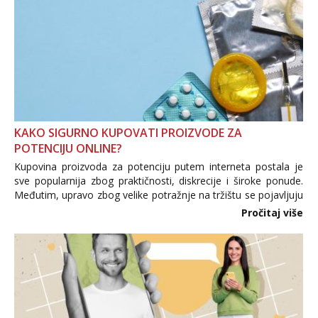
KAKO SIGURNO KUPOVATI PROIZVODE ZA
POTENCIJU ONLINE?
Kupovina proizvoda za potenciju putem interneta postala je
sve popularnija zbog praktičnosti, diskrecije i široke ponude.
Međutim, upravo zbog velike potražnje na tržištu se pojavljuju
i brojni krivotvoreni proizvodi, nepouzdane internetske
Pročitaj više
trgovine te proizvodi nepoznatog podrijetla. ...