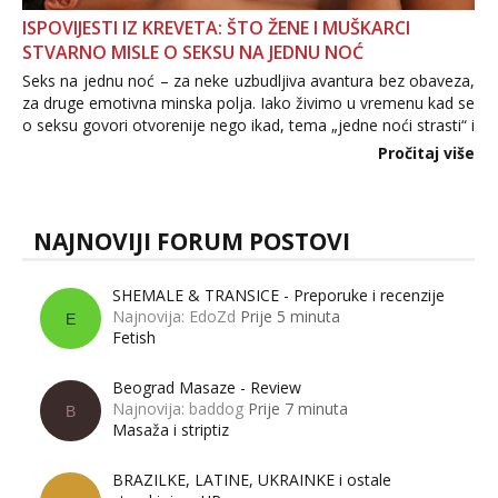
ISPOVIJESTI IZ KREVETA: ŠTO ŽENE I MUŠKARCI
STVARNO MISLE O SEKSU NA JEDNU NOĆ
Seks na jednu noć – za neke uzbudljiva avantura bez obaveza,
za druge emotivna minska polja. Iako živimo u vremenu kad se
o seksu govori otvorenije nego ikad, tema „jedne noći strasti“ i
dalje izaziva burne rasprave. Što zapravo misle žene, a što
Pročitaj više
muškarci? Jesu...
NAJNOVIJI FORUM POSTOVI
SHEMALE & TRANSICE - Preporuke i recenzije
Najnovija: EdoZd
Prije 5 minuta
E
Fetish
Beograd Masaze - Review
Najnovija: baddog
Prije 7 minuta
B
Masaža i striptiz
BRAZILKE, LATINE, UKRAINKE i ostale