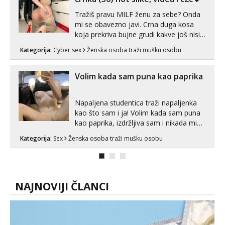
Tražiš pravu MILF ženu za sebe? Onda
mi se obavezno javi. Crna duga kosa
koja prekriva bujne grudi kakve još nisi
vidio, čista ŠESTICA! A usne? O usnama
Kategorija:
Cyber sex
Ženska osoba traži mušku osobu
bolje da ni ne pričam. Prave pune usne
koje će ti se urezati u pamćenje, jer
vjeruj mi, takve još nisi vidio. Uvijek sam
Volim kada sam puna kao paprika
spremna za ONLOINE zabavu...
Napaljena studentica traži napaljenka
kao što sam i ja! Volim kada sam puna
kao paprika, izdržljiva sam i nikada mi
nije dosta seksa. Volim grubi seks i više
Kategorija:
Sex
Ženska osoba traži mušku osobu
puta dnevno bilo kad i bilo gdje zato se
javi što prije da me isprobaš Klikni na
link ispod i nadji me tamo, cekam te!
NAJNOVIJI ČLANCI