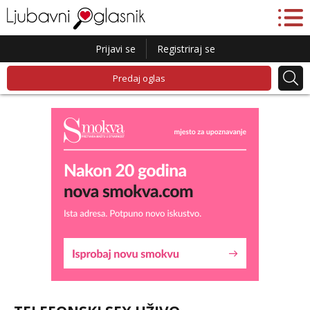
Prijavi se
Registriraj se
Predaj oglas
Liliana
Razgovaram :)
Tel:
064/677-677
- Kod: #69
tel:0,93€ - mob:1,12€ min