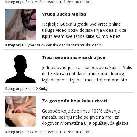
Kategorija:
Sex
Muška osoba traži žensku osobu
poslusna. Idealno 25 godina max okvirno 40.
Nikakve umisljene femy ko fol ljepotice me ne
Vruca Bucka Melisa
interesiraju. Stop pederima i slicnima. Stop
bonovima i slicne gluposti. Javi se sa slikom i
Najbolja Bucka u gradu Sve vrste online
ukratko o sebi na: naal_naal@yahoo...
usluga video poziv dopisivanja videa slikice
ispunjavam sve fetise slike su moje bez
neugodnih iznenađenja javiti se na wap:
Kategorija:
Cyber sex
Ženska osoba traži mušku osobu
+385998702942
Trazi se submisivna droljica
Jednostavno je. Trazi se poslusna kujica. Volis
da te iskusan i obdaren muskarac dobrog
izgleda primi i izjebe i radi s tobom ono sto
on zeli raditi. Cura si van okvira,kinky i
Kategorija:
Fetish
Kinky
poslusna. Idealno 25 godina max okvirno 40.
Nikakve umisljene femy ko fol ljepotice me ne
Za gospođe koje žele uzivati
interesiraju. Stop pederima i slicnima. Stop
bonovima i slicne gluposti. Javi se sa slikom i
Gospođe koje žele imati 100% uživanje
ukratko o sebi na: naal_naal@yaho...
masažu pažnju neka se jave na mail za
dogovor Aromatična ulja opuštajuća glazba
Budi moja Kraljica i ispuni si želje za dobro
Kategorija:
Sex
Muška osoba traži žensku osobu
opuštanje Vaš prostor