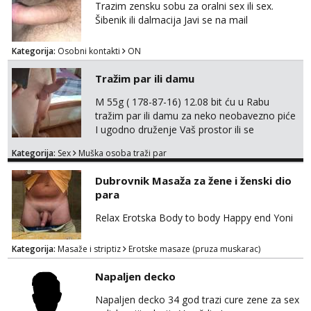
Trazim zensku sobu za oralni sex ili sex.
Šibenik ili dalmacija Javi se na mail
Kategorija:
Osobni kontakti
ON
Tražim par ili damu
M 55g ( 178-87-16) 12.08 bit ću u Rabu
tražim par ili damu za neko neobavezno piće
I ugodno druženje Vaš prostor ili se
odvezemo gumenjakom na nekoj osamoj
Kategorija:
Sex
Muška osoba traži par
plaži na noćno kupanje Kontakt
trata.vrh@gmail.com
Dubrovnik Masaža za žene i ženski dio
para
Relax Erotska Body to body Happy end Yoni
Kategorija:
Masaže i striptiz
Erotske masaze (pruza muskarac)
Napaljen decko
Napaljen decko 34 god trazi cure zene za sex