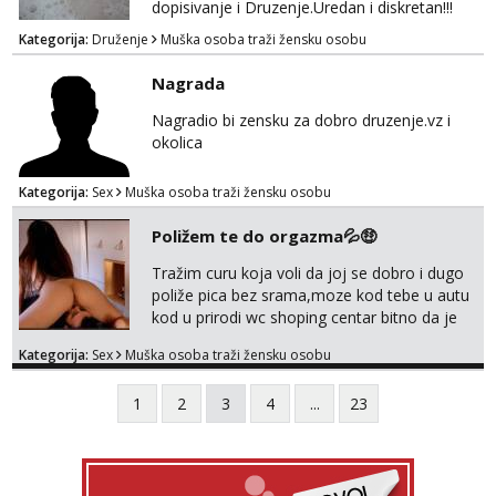
dopisivanje i Druzenje.Uredan i diskretan!!!
Kategorija:
Druženje
Muška osoba traži žensku osobu
Nagrada
Nagradio bi zensku za dobro druzenje.vz i
okolica
Kategorija:
Sex
Muška osoba traži žensku osobu
Poližem te do orgazma💦🤑
Tražim curu koja voli da joj se dobro i dugo
poliže pica bez srama,moze kod tebe u autu
kod u prirodi wc shoping centar bitno da je
uzbudljivo i da si full diskretna i napaljena💦
Kategorija:
Sex
Muška osoba traži žensku osobu
jer nisam solo. Zgodan sam i diskretan,sliku
šaljem na wapp telegram..178 78kg.,javi se
1
2
3
4
...
23
za brz dogovor Kontakt 0958759047