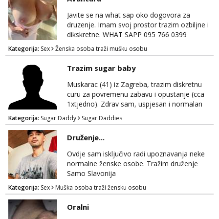
tip.
Javite se na what sap oko dogovora za
druzenje. Imam svoj prostor trazim ozbiljne i
dikskretne. WHAT SAPP 095 766 0399
Kategorija:
Sex
Ženska osoba traži mušku osobu
Trazim sugar baby
Muskarac (41) iz Zagreba, trazim diskretnu
curu za povremenu zabavu i opustanje (cca
1xtjedno). Zdrav sam, uspjesan i normalan
muskarca koji je spreman financijski cijeniti
Kategorija:
Sugar Daddy
Sugar Daddies
tvoje vrijeme i trud. Ako smatras da imas sto
ponuditi, javi se s par rijeci o sebi, tome sto
Druženje...
trazis/ocekujes i fotkama na; Telegram
@GentAnte WA 0955812207
Ovdje sam isključivo radi upoznavanja neke
normalne ženske osobe. Tražim druženje
Samo Slavonija
Kategorija:
Sex
Muška osoba traži žensku osobu
Oralni