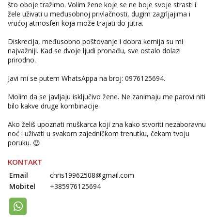
što oboje tražimo. Volim žene koje se ne boje svoje strasti i
žele uživati u međusobnoj privlačnosti, dugim zagrljajima i
vrućoj atmosferi koja može trajati do jutra.
Diskrecija, međusobno poštovanje i dobra kemija su mi
najvažniji. Kad se dvoje ljudi pronađu, sve ostalo dolazi
prirodno.
Javi mi se putem WhatsAppa na broj: 0976125694.
Molim da se javljaju isključivo žene. Ne zanimaju me parovi niti
bilo kakve druge kombinacije.
Ako želiš upoznati muškarca koji zna kako stvoriti nezaboravnu
noć i uživati u svakom zajedničkom trenutku, čekam tvoju
poruku. 😉
KONTAKT
Email
chris19962508@gmail.com
Mobitel
+385976125694