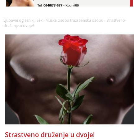
Tel:
064/677-677
- Kod: #69
tel:0,93€ - mob:1,12€ min
Obavijesti me kada se oslobodi
Ljubavni oglasnik
›
Sex
›
Muška osoba traži žensku osobu
› Strastveno
Žana
druženje u dvoje!
Razgovaram :)
Tel:
064/677-677
- Kod: #135
tel:0,93€ - mob:1,12€ min
Obavijesti me kada se oslobodi
Lili
Razgovaram :)
Tel:
064/677-677
- Kod: #128
tel:0,93€ - mob:1,12€ min
Obavijesti me kada se oslobodi
Anđela
Čekam tvoj poziv!
Tel:
064/677-677
- Kod: #142
tel:0,93€ - mob:1,12€ min
Strastveno druženje u dvoje!