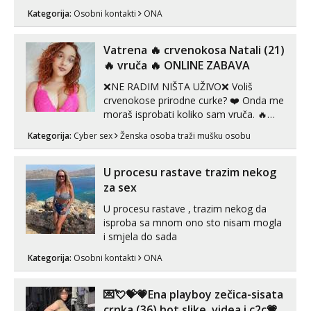
ispod i nadji me tamo, cekam te!
Kategorija:
Osobni kontakti
ONA
Vatrena ‎️‍🔥 crvenokosa Natali (21)
‎️‍🔥 vruča‎ ️‍🔥 ONLINE ZABAVA
❌NE RADIM NIŠTA UŽIVO❌ Voliš
crvenokose prirodne curke? ❤️ Onda me
moraš isprobati koliko sam vruča.‎ ️‍🔥
MLADA vražica koja ima 100%
Kategorija:
Cyber sex
Ženska osoba traži mušku osobu
prorodne grudi, 💦 Misli su mi uvijek
prljave i u svemu vidim samo užitak. 💦
U mojoj raznolikoj ponudi možeš
U procesu rastave trazim nekog
pranaći nešto po svojoj mjeri. Sexi videa
za sex
s kolegica...
U procesu rastave , trazim nekog da
isproba sa mnom ono sto nisam mogla
i smjela do sada
Kategorija:
Osobni kontakti
ONA
💌💘💝💗Ena playboy zečica-sisata
crnka (36) hot slike, videa i c2c💗