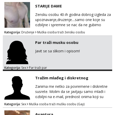
STARIJE DAME
Zensku osobu 40-ih godina dobrog izgleda za
upoznavanje,druzenje....samo one koje su
ozbiljne i spremne se nac da ne gubimo
vrijeme!
Kategorija:
Druženje
Muška osoba traži žensku osobu
Par traži musku osobu
Javit se sa slikom i opisom!
Kategorija:
Sex
Par traži par
Tražim mlađeg i diskretnog
Zanima me netko za povremene i diskretne
susrete. Molim da se javljaju samo mlađi i
ozbiljni na e-mail, prednost onima koji su
vitke građe, iskustvo mi je nebitno. Higijena i
Kategorija:
Sex
Muška osoba traži mušku osobu (Gay)
diskrecija su mi na prvom mjestu,
maksimalno držim do izgleda, sportski sam
Avantura