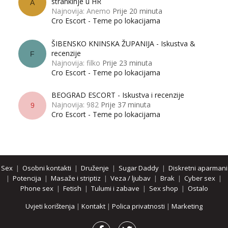
strankinje u HR
A
Najnovija: Anemo
Prije 20 minuta
Cro Escort - Teme po lokacijama
ŠIBENSKO KNINSKA ŽUPANIJA - Iskustva &
recenzije
F
Najnovija: filko
Prije 23 minuta
Cro Escort - Teme po lokacijama
BEOGRAD ESCORT - Iskustva i recenzije
Najnovija: 982
Prije 37 minuta
9
Cro Escort - Teme po lokacijama
Sex
|
Osobni kontakti
|
Druženje
|
Sugar Daddy
|
Diskretni aparmani
|
Potencija
|
Masaže i striptiz
|
Veza / ljubav
|
Brak
|
Cyber sex
|
Phone sex
|
Fetish
|
Tulumi i zabave
|
Sex shop
|
Ostalo
Uvjeti korištenja
|
Kontakt
|
Polica privatnosti
|
Marketing