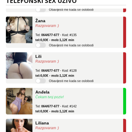
TELEFONSKI SEX UŽIVO
Obavijesti me kada se oslobodi
Žana
Razgovaram :)
Tel:
064/677-677
- Kod: #135
tel:0,93€ - mob:1,12€ min
Obavijesti me kada se oslobodi
Lili
Razgovaram :)
Tel:
064/677-677
- Kod: #128
tel:0,93€ - mob:1,12€ min
Obavijesti me kada se oslobodi
Anđela
Čekam tvoj poziv!
Tel:
064/677-677
- Kod: #142
tel:0,93€ - mob:1,12€ min
Liliana
Razgovaram :)